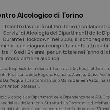
ntro Alcologico di Torino
Il Centro lavorerà sul territorio in collaborazi
Servizi di Alcologia dei Dipartimenti delle D
Durante il lockdown, nel 2020, si sono registra
 minori con diagnosi completamente attribuibi
 tra i 18 ed i 24 anni, per un totale nell’anno di 
di intossicazione alcolica.
presso l'ospedale Mauriziano di Torino. Un Day Hospital dedica
nti il Presidente della Regione Piemonte A
lberto Cirio,
l’Asse
o Dall'Acqua
, il Direttore sanitario
Maria Carmen Azzolina
, 
PCAT
Antonio Massari.
vizi di Alcologia dei Dipartimenti delle Dipendenze delle ASL Citt
ospedaliere del territorio. Si tratta di un Centro multidiscipli
toriali), Associazione presente sul territorio da oltre 30 anni,