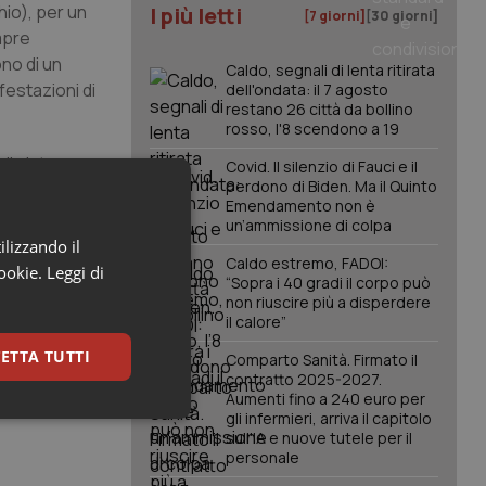
hio), per un
I più letti
[7 giorni]
[30 giorni]
empre
ono di un
Caldo, segnali di lenta ritirata
estazioni di
dell'ondata: il 7 agosto
restano 26 città da bollino
rosso, l'8 scendono a 19
di aiuto
Covid. Il silenzio di Fauci e il
perdono di Biden. Ma il Quinto
l 60-70%
Emendamento non è
un’ammissione di colpa
ilizzando il
o che abbiamo
Caldo estremo, FADOI:
cookie.
Leggi di
“Sopra i 40 gradi il corpo può
zione
Alberto
non riuscire più a disperdere
 umana ed è
il calore”
one, perché
ETTA TUTTI
Comparto Sanità. Firmato il
contratto 2025-2027.
Aumenti fino a 240 euro per
gli infermieri, arriva il capitolo
keting
sull'IA e nuove tutele per il
personale