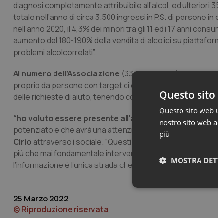
diagnosi completamente attribuibile all’alcol, ed ulteriori 3
totale nell’anno di circa 3.500 ingressi in P.S. di persone 
nell’anno 2020, il 4,3% dei minori tra gli 11 ed i 17 anni consu
aumento del 180-190% della vendita di alcolici su piattaf
problemi alcolcorrelati”.
Al numero dell’Associazione
(333.800.99.93), sempre att
proprio da persone con target di età sempre più giovane. 
Questo sito 
delle richieste di aiuto, tenendo conto di un target di età 
Questo sito web ut
“ho voluto essere presente all’apertura
del nuovo Cent
nostro sito web ac
potenziato e che avrà una attenzione particolare anche ve
più
Cirio
attraverso i sociale. “Questi due anni di pandemia –
più che mai fondamentale intervenire in modo tempestivo.
MOSTRA DET
l’informazione è l’unica strada che può consentire un co
Neces
25 Marzo 2022
© Riproduzione riservata