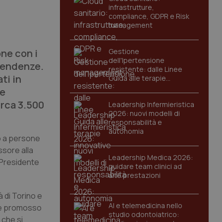
infrastrutture,
compliance, GDPR e Risk
management
one con i
Gestione
dell'Ipertensione
ipendenze.
resistente: dalle Linee
ti in
Guida alle terapie
innovative
le
circa 3.500
Leadership Infermieristica
2026: nuovi modelli di
responsabilità e
autonomia
to a persone
ssore alla
Leadership Medica 2026:
il Presidente
guidare team clinici ad
alte prestazioni
à di Torino e
AI e telemedicina nello
nare promosso
studio odontoiatrico:
 che si