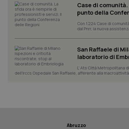
session-id
Case di comunità. L
punto della Confer
_ga
Con 1.224 Case di comunità a
dal Pnrr, la nuova assistenza
San Raffaele di Mil
PHPSESSID
laboratorio di Emb
L’ Ats Città Metropolitana d
dell'Irccs Ospedale San Raffaele, afferente alla macroattività 
_ga_KM60CM4NPH
Nome
Nome
VISITOR_INFO1_LIV
Abruzzo
_ga_0VMQEQKQ1N