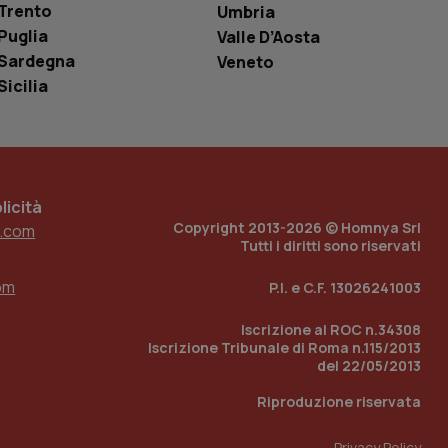
Trento
Umbria
tore del sito web sta
ell'interfaccia di
Puglia
Valle D’Aosta
Sardegna
Veneto
 tenere traccia
i Youtube incorporati
Sicilia
tore del sito web sta
ell'interfaccia di
 tenere traccia
r la gestione
icità
one dell’esperienza
Copyright 2013-2026 © Homnya Srl
.com
Tutti i diritti sono riservati
e per abilitare il
loggato con identity
om
P.I. e C.F. 13026241003
Iscrizione al ROC n.34308
Iscrizione Tribunale di Roma n.115/2013
del 22/05/2013
Riproduzione riservata
Privacy Policy