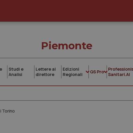
Piemonte
e
Studi e
Lettere al
Edizioni
Professionis
QS Pro
Analisi
direttore
Regionali
Sanitari.AI
i Torino