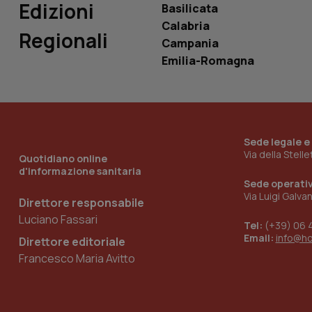
Edizioni
Basilicata
Calabria
Regionali
Campania
__Secure-YNID
Emilia-Romagna
YSC
__Secure-
Sede legale e
ROLLOUT_TOKEN
Via della Stell
Quotidiano online
d'informazione sanitaria
tracking-sites-
Sede operati
ironfish-tracking-
Via Luigi Galva
named-enable
Direttore responsabile
Luciano Fassari
Tel:
(+39) 06 
Email:
info@h
Direttore editoriale
Francesco Maria Avitto