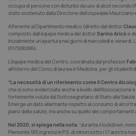
occupa di persone con disturbo da uso di alcol secondo l’A
stato sostenuto dalla Direzione dell’ospedale Mauriziano
Afferente al Dipartimento medico (diretto dal dottor
Clau
composto dall’équipe medica del dottor
Sarino Aricò
e d
inizialmente un’apertura nei giorni di mercoledì e venerdì
011/5082884.
L’équipe medica del Centro, coordinata dal professor
Fab
all’interno del Corso di laurea in Medicina, per gli studenti 
“La necessità di un riferimento come il Centro Alcol
che si sono evidenziate anche a livello dell'Associazione e
fortemente voluta dal Sottosegretario di Stato alla Salute
Emerge un dato allarmante rispetto al consumo di alcol t
piano della salute, ma anche su quello dei comportamenti 
Nel 2020, si spiega nella nota
, “durante il lockdown, nono
Piemonte 185 ingressi in P.S. di minori sotto i 17 anni tr