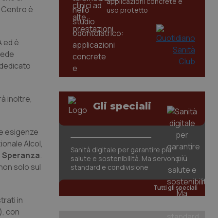
applicazioni concrete e
l Centro è
uso protetto
A ed è
vede
 dedicato
à inoltre,
Gli speciali
le esigenze
ionale Alcol,
Sanità digitale per garantire più
 Speranza
.
salute e sostenibilità. Ma servono
non solo sul
standard e condivisione
Tutti gli speciali
rati in
), con