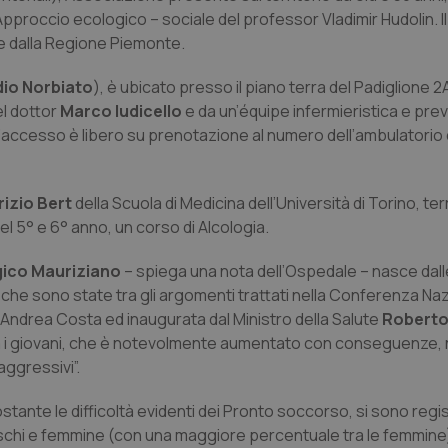
pproccio ecologico – sociale del professor Vladimir Hudolin. I
 e dalla Regione Piemonte.
dio Norbiato
), è ubicato presso il piano terra del Padiglione 2
el dottor
Marco Iudicello
e da un’équipe infermieristica e pre
. L’accesso è libero su prenotazione al numero dell’ambulatorio
rizio Bert
della Scuola di Medicina dell’Università di Torino, terr
del 5° e 6° anno, un corso di Alcologia.
ogico Mauriziano
– spiega una nota dell’Ospedale – nasce dal
 che sono state tra gli argomenti trattati nella Conferenza Naz
 Andrea Costa ed inaugurata dal Ministro della Salute
Roberto
ra i giovani, che è notevolmente aumentato con conseguenze, 
aggressivi”.
stante le difficoltà evidenti dei Pronto soccorso, si sono regist
a maschi e femmine (con una maggiore percentuale tra le femmine