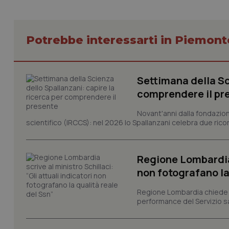
Potrebbe interessarti in Piemont
I cookie necessari con
e l'accesso alle aree 
Settimana della Sc
Nome
comprendere il pr
VISITOR_PRIVACY_
Novant'anni dalla fondazion
scientifico (IRCCS): nel 2026 lo Spallanzani celebra due rico
CookieScriptConse
Regione Lombardia s
non fotografano la
Regione Lombardia chiede al
tracking-sites-ironf
tracking-enable
performance del Servizio san
tracking-sites-ironf