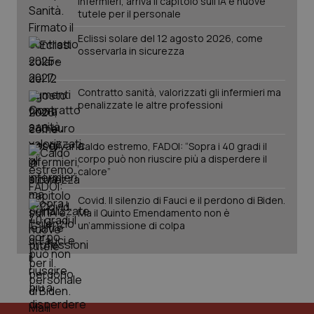
infermieri, arriva il capitolo sull'IA e nuove
tutele per il personale
PHPSESSID
Sessio
PHP.net
www.quotidianosanita.it
Eclissi solare del 12 agosto 2026, come
osservarla in sicurezza
Contratto sanità, valorizzati gli infermieri ma
penalizzate le altre professioni
Caldo estremo, FADOI: “Sopra i 40 gradi il
corpo può non riuscire più a disperdere il
calore”
Covid. Il silenzio di Fauci e il perdono di Biden.
Ma il Quinto Emendamento non è
un’ammissione di colpa
_ga_KM60CM4NPH
.quotidianosanita.it
1 anno
mes