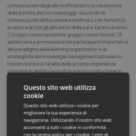
comunicazioni degli altri e affineranno la valutazione
Salute orale & impianti
della portata dei loro messaggi, riducendo le
comunicazioni disfunzionali e inefficaci, con beneficio
Sangue & coagulazione
proprio e di tutti gli altri attori della cura. Il primo evento
(“Gruppo come necessità, gruppo come risorsa”, 13
Tiroide
aprile) mira a promuovere nei partecipanti l’importanza
del paradigma della learning organization e la
Tumore al seno
strategicità del knowledge management attraverso
l’osservazione e l’analisi delle proprie esperienze
Tumore ovarico
concrete in ambito lavorativo e la co-costruzione in
gruppo degli apprendimenti principali. Il secondo
appuntamento (“Sistema della cura e sistema famiglia”,
Tumori del Polmone & Testa Collo
Questo sito web utilizza
15 giugno) intende approfondire e sperimentare i
cookie
principi della visione sistemica per poter esplorare con
Tumori gastrointestinali
Questo sito web utilizza i cookie per
rispetto e competenza “il mondo dell’altro”(paziente,
migliorare la tua esperienza di
familiare, collega) rendendo le comunicazioni più
Ulcera & Reflusso
navigazione. Utilizzando il nostro sito web
efficaci e migliorandone sia la qualità oggettiva che la
acconsenti a tutti i cookie in conformità
qualità percepita.
Vaccini
con la nostra policy per i cookie.
Leggi di