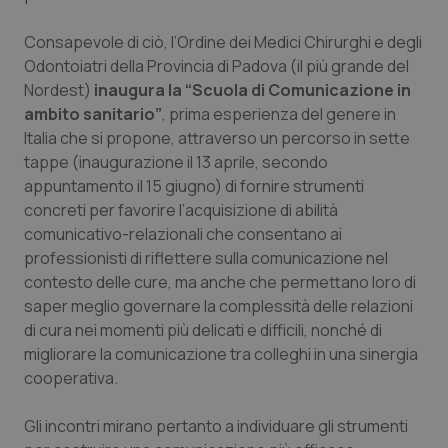
Calabria
Asma & BPCO
Consapevole di ciò, l’Ordine dei Medici Chirurghi e degli
Odontoiatri della Provincia di Padova (il più grande del
Campania
Car-T
Nordest)
inaugura la “Scuola di Comunicazione in
ambito sanitario”
, prima esperienza del genere in
Emilia-Romagna
Colesterolo & coronaropatie
Italia che si propone, attraverso un percorso in sette
tappe (inaugurazione il 13 aprile, secondo
Friuli Venezia Giulia
Dermatite Atopica
appuntamento il 15 giugno) di fornire strumenti
concreti per favorire l’acquisizione di abilità
Lazio
Diabete & glucometri
comunicativo-relazionali che consentano ai
professionisti di riflettere sulla comunicazione nel
Liguria
Disturbi dell’umore
contesto delle cure, ma anche che permettano loro di
saper meglio governare la complessità delle relazioni
Lombardia
Dolore
di cura nei momenti più delicati e difficili, nonché di
migliorare la comunicazione tra colleghi in una sinergia
cooperativa.
Marche
Donna & Salute
Gli incontri mirano pertanto a individuare gli strumenti
Molise
Epatiti