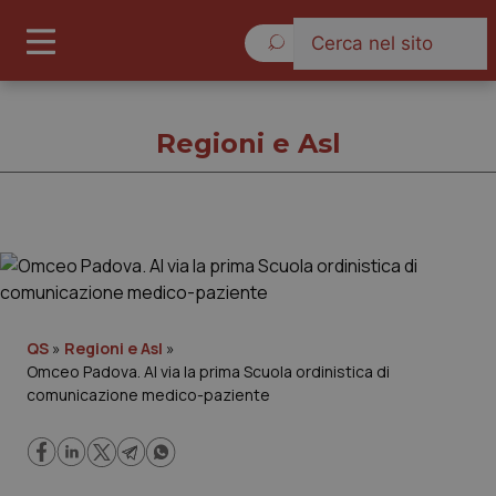
Giovedì 6 Agosto 2026
Regioni e Asl
Regioni e Asl
Cronache
QS
»
Regioni e Asl
»
Omceo Padova. Al via la prima Scuola ordinistica di
Governo e Parlamento
comunicazione medico-paziente
Regioni e Asl
Lavoro e Professioni