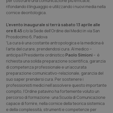
per costruire una comunicazione più efficace,
rifondando il linguaggio e utilizzando i nuovi media nella
Piemonte
HIV
cornice deontologica.
Provincia Autonoma di Bolzano
Infezioni & Febbre
L’evento inaugurale si terrà sabato 13 aprile alle
ore 8.45
c/o la Sede dell’Ordine dei Medici in via San
Provincia Autonoma di Trento
Ipertensione & Scompenso
Prosdocimo 6, Padova
“La cura è una costante antropologica e la medicina è
Puglia
Malattie rare
l’arte del curare, prendendosi cura. Al medico –
anticipa il Presidente ordinistico
Paolo Simioni
– è
richiesta una solida preparazione scientifica, garanzia
Sardegna
Malattia di Crohn & Rettocolite Ulcerosa
di competenza professionale e un’accurata
preparazione comunicativo-relazionale, garanzia del
Sicilia
Neuroscienze & patologie neurodegenerative
suo saper prendersi cura. Per sostenere i
professionisti medici nell’assolvere questo importante
Toscana
Obesità
compito, l’Ordine patavino ha fortemente voluto un
percorso di formazione: una Scuola di Comunicazione
Umbria
Oftalmologia
capace di fornire, nella cornice della teorica sistemica
e della complessità, strumenti e competenze per