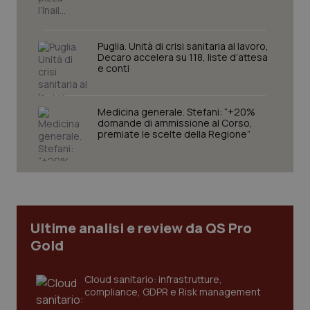
funzionare correttamente senza questi cookie.
Nome
Fornitore
/
Dominio
Scaden
Puglia. Unità di crisi sanitaria al lavoro,
VISITOR_PRIVACY_METADATA
5 mesi
YouTube
Decaro accelera su 118, liste d’attesa
settim
.youtube.com
e conti
Medicina generale. Stefani: “+20%
domande di ammissione al Corso,
premiate le scelte della Regione”
Ultime analisi e review da QS Pro
Gold
CookieScriptConsent
5 mesi
CookieScript
Cloud sanitario: infrastrutture,
settim
www.quotidianosanita.it
compliance, GDPR e Risk management