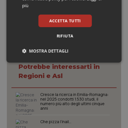
più
11 Aprile 2019
© Riproduzione riservata
ACCETTA TUTTI
RIFIUTA
MOSTRA DETTAGLI
Necessari
Statistici
Marketing
Potrebbe interessarti in
Regioni e Asl
Cresce la ricerca in Emilia-Romagna:
nel 2025 condotti 1.530 studi, il
numero più alto degli ultimi cinque
Necessari
Statistici
Marketing
anni
I cookie necessari contribuiscono a rendere fruibile il
sito web abilitandone funzionalità di base quali la
Che pizza l’Inail…
navigazione sulle pagine e l'accesso alle aree
protette del sito. Il sito web non è in grado di