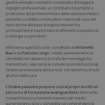
Valle D’Aosta
Oncodermatologia
gestire al meglio i momenti comunicativi di maggiore
impegno professionale, un contributo importante a
Veneto
Oncoematologia
protezione del professionista e della relazione medico
paziente. Le abilità comunicativo-relazionali sono del
resto anche alla base di migliori relazioni tra
Oncologia & Nutrizione
professionisti e trasformano le differenti competenze,
in sinergie cooperative”.
Psoriasi & pelle
Attraverso questa Scuola, coordinata da
Antonella
Quotidiano Cardiologia
Bau
’
e da
Patrizia Longo
, i medici aumenteranno la
sensibilità nel valutare la portata dei messaggi che
Quotidiano Chirurgia
trasmettono, ridurranno le comunicazioni disfunzionali,
faranno prevenzione del burnout, con beneficio di tutti
Quotidiano Oncologia
gli attori della cura.
Quotidiano Pediatria
L’
Ordine patavino propone così ai propri iscritti un
percorso di formazione avanguardista:
alternando
momenti teorici a momenti esperenziali i medici
Rene & patologie urogenitali
aumenteranno la loro sensibilità nel comprendere le