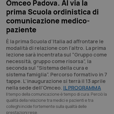
Omceo Padova. Al via la
prima Scuola ordinistica di
Scienza e Farmaci
comunicazione medico-
Studi e Analisi
paziente
Lettere al direttore
È la prima Scuola d’Italia ad affrontare le
modalità di relazione con l’altro. La prima
Edizioni Regionali
lezione sarà incentrata sul “Gruppo come
necessità, gruppo come risorsa”, la
QS Pro
seconda sul “Sistema della cura e
sistema famiglia”. Percorso formativo in 7
Professionisti Sanitari.AI
tappe. L’inaugurazione si terrà il 13 aprile
nella sede dell’Omceo.
IL PROGRAMMA
Abruzzo
QS Pro Gold
Il tempo della comunicazione è tempo di cura. Perciò la
qualità della relazione tra medici e pazienti e tra
QS Club
Newsletter
Basilicata
Artrite & artrosi
colleghi incide fortemente sulla qualità delle
prestazioni rese.