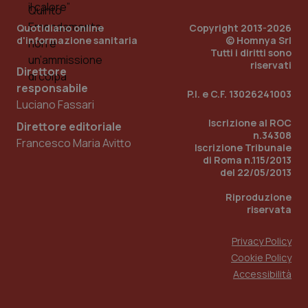
Quotidiano online
Copyright 2013-2026
d'informazione sanitaria
© Homnya Srl
Tutti i diritti sono
riservati
Direttore
responsabile
P.I. e C.F. 13026241003
Fornitore
/
Luciano Fassari
Nome
Scadenza
Descrizion
Dominio
Iscrizione al ROC
Nome
Fornitore
/
Dominio
Scadenza
Des
Direttore editoriale
_ga_0VMQEQKQ1N
.quotidianosanita.it
1 anno 1
Questo
n.34308
Francesco Maria Avitto
mese
cookie
VISITOR_INFO1_LIVE
5 mesi 4
Que
Google LLC
Iscrizione Tribunale
viene
settimane
imp
.youtube.com
di Roma n.115/2013
utilizzato
You
da Google
del 22/05/2013
ten
Analytics
pre
per
del
Riproduzione
mantener
vid
riservata
lo stato
inco
della
può
sessione.
det
vis
Privacy Policy
web
Cookie Policy
uti
nuo
Accessibilità
ver
dell
You