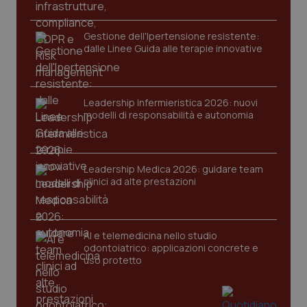
Gestione dell'Ipertensione resistente:
dalle Linee Guida alle terapie innovative
Leadership Infermieristica 2026: nuovi
modelli di responsabilità e autonomia
tracking-sites-ironfish-
www.quotidianosanita.it
4
tracking-enable
settim
2 gior
Leadership Medica 2026: guidare team
clinici ad alte prestazioni
tracking-sites-ironfish-
www.quotidianosanita.it
4
session-id
settim
AI e telemedicina nello studio
2 gior
odontoiatrico: applicazioni concrete e
uso protetto
_ga
1 anno
Google LLC
mes
.quotidianosanita.it