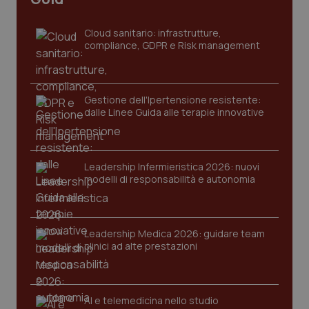
sito web abilitandone funzionalità di base quali la
navigazione sulle pagine e l'accesso alle aree
protette del sito. Il sito web non è in grado di
Cloud sanitario: infrastrutture,
funzionare correttamente senza questi cookie.
compliance, GDPR e Risk management
Nome
Fornitore
/
Dominio
Scaden
VISITOR_PRIVACY_METADATA
5 mesi
YouTube
settim
.youtube.com
Gestione dell'Ipertensione resistente:
dalle Linee Guida alle terapie innovative
Leadership Infermieristica 2026: nuovi
modelli di responsabilità e autonomia
Leadership Medica 2026: guidare team
clinici ad alte prestazioni
AI e telemedicina nello studio
CookieScriptConsent
5 mesi
CookieScript