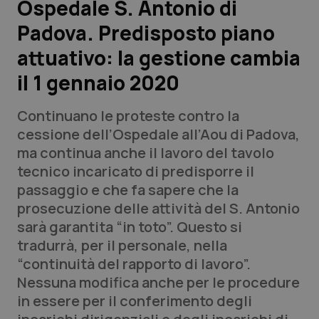
Ospedale S. Antonio di
Padova. Predisposto piano
Scienza e Farmaci
attuativo: la gestione cambia
Studi e Analisi
il 1 gennaio 2020
Lettere al direttore
Continuano le proteste contro la
cessione dell’Ospedale all’Aou di Padova,
Edizioni Regionali
ma continua anche il lavoro del tavolo
tecnico incaricato di predisporre il
QS Pro
passaggio e che fa sapere che la
prosecuzione delle attività del S. Antonio
Professionisti Sanitari.AI
sarà garantita “in toto”. Questo si
tradurrà, per il personale, nella
Abruzzo
QS Pro Gold
“continuità del rapporto di lavoro”.
Nessuna modifica anche per le procedure
QS Club
Newsletter
Basilicata
Artrite & artrosi
in essere per il conferimento degli