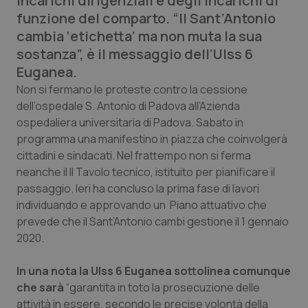
incarichi dirigenziali e degli incarichi di
Calabria
Asma & BPCO
funzione del comparto. “Il Sant’Antonio
cambia ‘etichetta’ ma non muta la sua
Campania
Car-T
sostanza”, è il messaggio dell’Ulss 6
Euganea.
Emilia-Romagna
Colesterolo & coronaropatie
Non si fermano le proteste contro la cessione
dell’ospedale S. Antonio di Padova all’Azienda
Friuli Venezia Giulia
Dermatite Atopica
ospedaliera universitaria di Padova. Sabato in
programma una manifestino in piazza che coinvolgerà
Lazio
Diabete & glucometri
cittadini e sindacati. Nel frattempo non si ferma
neanche il Il Tavolo tecnico, istituito per pianificare il
passaggio. Ieri ha concluso la prima fase di lavori
Liguria
Disturbi dell’umore
individuando e approvando un Piano attuativo che
prevede che il Sant’Antonio cambi gestione il 1 gennaio
Lombardia
Dolore
2020.
Marche
Donna & Salute
In una nota la Ulss 6 Euganea sottolinea comunque
che sarà
“garantita in toto la prosecuzione delle
Molise
Epatiti
attività in essere, secondo le precise volontà della