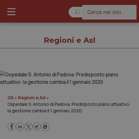
Venerdì 7 Agosto 2026
Regioni e Asl
Regioni e Asl
Cronache
QS
»
Regioni e Asl
»
Ospedale S. Antonio di Padova. Predisposto piano attuativo:
Governo e Parlamento
la gestione cambia il 1 gennaio 2020
Regioni e Asl
Lavoro e Professioni