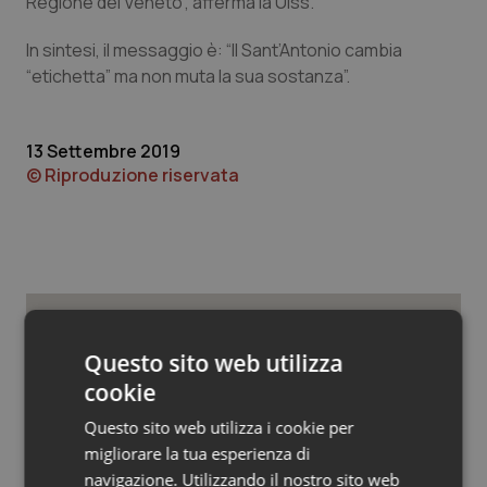
Regione del Veneto”, afferma la Ulss.
Valle D’Aosta
Oncodermatologia
In sintesi, il messaggio è: “Il Sant’Antonio cambia
Veneto
Oncoematologia
“etichetta” ma non muta la sua sostanza”.
Oncologia & Nutrizione
13 Settembre 2019
Psoriasi & pelle
© Riproduzione riservata
Quotidiano Cardiologia
Quotidiano Chirurgia
Quotidiano Oncologia
Potrebbe interessarti in
Questo sito web utilizza
Regioni e Asl
cookie
Quotidiano Pediatria
Questo sito web utilizza i cookie per
Rene & patologie urogenitali
migliorare la tua esperienza di
Cresce la ricerca in Emilia-Romagna:
nel 2025 condotti 1.530 studi, il
navigazione. Utilizzando il nostro sito web