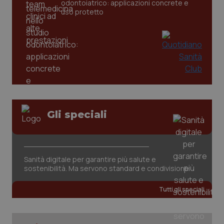
odontoiatrico: applicazioni concrete e
settim
www.quotidianosanita.it
uso protetto
Gli speciali
tracking-sites-ironfish-
www.quotidianosanita.it
4
tracking-enable
settim
2 gior
Sanità digitale per garantire più salute e
sostenibilità. Ma servono standard e condivisione
tracking-sites-ironfish-
www.quotidianosanita.it
4
session-id
settim
Tutti gli speciali
2 gior