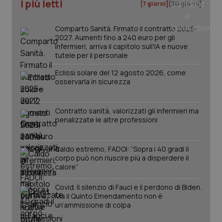
I più letti
[7 giorni]
[30 giorni]
_ga
1 anno
Google LLC
mes
.quotidianosanita.it
Comparto Sanità. Firmato il contratto 2025-
2027. Aumenti fino a 240 euro per gli
infermieri, arriva il capitolo sull'IA e nuove
tutele per il personale
Eclissi solare del 12 agosto 2026, come
osservarla in sicurezza
Contratto sanità, valorizzati gli infermieri ma
penalizzate le altre professioni
Caldo estremo, FADOI: “Sopra i 40 gradi il
corpo può non riuscire più a disperdere il
calore”
Covid. Il silenzio di Fauci e il perdono di Biden.
Ma il Quinto Emendamento non è
un’ammissione di colpa