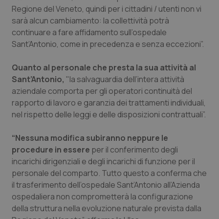
Regione del Veneto, quindi per i cittadini / utenti non vi
Piemonte
HIV
sarà alcun cambiamento: la collettività potrà
continuare a fare affidamento sull’ospedale
Provincia Autonoma di Bolzano
Infezioni & Febbre
Sant’Antonio, come in precedenza e senza eccezioni”.
Quanto al personale che presta la sua attività al
Provincia Autonoma di Trento
Ipertensione & Scompenso
Sant’Antonio,
"la salvaguardia dell’intera attività
aziendale comporta per gli operatori continuità del
Puglia
Malattie rare
rapporto di lavoro e garanzia dei trattamenti individuali,
nel rispetto delle leggi e delle disposizioni contrattuali”.
Sardegna
Malattia di Crohn & Rettocolite Ulcerosa
“Nessuna modifica subiranno neppure le
Sicilia
Neuroscienze & patologie neurodegenerative
procedure in essere
per il conferimento degli
incarichi dirigenziali e degli incarichi di funzione per il
Toscana
Obesità
personale del comparto. Tutto questo a conferma che
il trasferimento dell’ospedale Sant’Antonio all’Azienda
Umbria
Oftalmologia
ospedaliera non comprometterà la configurazione
della struttura nella evoluzione naturale prevista dalla