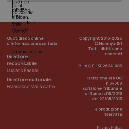
PHPSESSID
Sessio
PHP.net
www.quotidianosanita.it
Quotidiano online
Copyright 2013-2026
d'informazione sanitaria
© Homnya Srl
Tutti i diritti sono
riservati
Direttore
responsabile
P.I. e C.F. 13026241003
Luciano Fassari
Iscrizione al ROC
Direttore editoriale
n.34308
Francesco Maria Avitto
Iscrizione Tribunale
di Roma n.115/2013
del 22/05/2013
Riproduzione
riservata
Privacy Policy
_ga_KM60CM4NPH
.quotidianosanita.it
1 anno