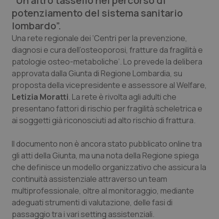
“Un altro tassello nel percorso di
Calabria
Asma & BPCO
potenziamento del sistema sanitario
lombardo”.
Campania
Car-T
Una rete regionale dei ‘Centri per la prevenzione,
diagnosi e cura dell’osteoporosi, fratture da fragilità e
Emilia-Romagna
Colesterolo & coronaropatie
patologie osteo-metaboliche’. Lo prevede la delibera
approvata dalla Giunta di Regione Lombardia, su
Friuli Venezia Giulia
Dermatite Atopica
proposta della vicepresidente e assessore al Welfare,
Letizia Moratti
. La rete è rivolta agli adulti che
presentano fattori di rischio per fragilità scheletrica e
Lazio
Diabete & glucometri
ai soggetti già riconosciuti ad alto rischio di frattura.
Liguria
Disturbi dell’umore
Il documento non è ancora stato pubblicato online tra
gli atti della Giunta, ma una nota della Regione spiega
Lombardia
Dolore
che definisce un modello organizzativo che assicura la
continuità assistenziale attraverso un team
Marche
Donna & Salute
multiprofessionale, oltre al monitoraggio, mediante
adeguati strumenti di valutazione, delle fasi di
Molise
Epatiti
passaggio tra i vari setting assistenziali.