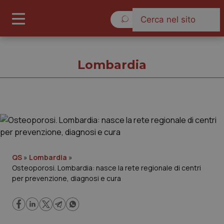
Venerdì 7 Agosto 2026
Lombardia
Lombardia
Cronache
QS
»
Lombardia
»
Osteoporosi. Lombardia: nasce la rete regionale di centri
Governo e Parlamento
per prevenzione, diagnosi e cura
Regioni e Asl
Lavoro e Professioni