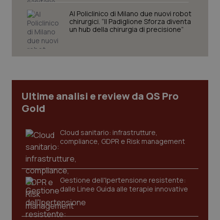
Al Policlinico di Milano due nuovi robot
chirurgici. “Il Padiglione Sforza diventa
un hub della chirurgia di precisione”
Necessari
Statistici
Marketing
I cookie necessari contribuiscono a rendere fruibile il
sito web abilitandone funzionalità di base quali la
navigazione sulle pagine e l'accesso alle aree
protette del sito. Il sito web non è in grado di
funzionare correttamente senza questi cookie.
Ultime analisi e review da QS Pro
Nome
Fornitore
/
Dominio
Scaden
Gold
VISITOR_PRIVACY_METADATA
5 mesi
YouTube
settim
.youtube.com
Cloud sanitario: infrastrutture,
compliance, GDPR e Risk management
Gestione dell'Ipertensione resistente:
dalle Linee Guida alle terapie innovative