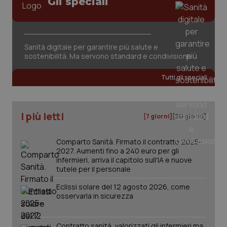
Gli speciali
tracking-sites-ironfish-
www.quotidianosanita.it
4
session-id
settim
2 gior
Sanità digitale per garantire più salute e
sostenibilità. Ma servono standard e condivisione
_ga
1 anno
Google LLC
mes
.quotidianosanita.it
Tutti gli speciali
I più letti
[7 giorni]
[30 giorni]
Comparto Sanità. Firmato il contratto 2025-
2027. Aumenti fino a 240 euro per gli
infermieri, arriva il capitolo sull'IA e nuove
tutele per il personale
Eclissi solare del 12 agosto 2026, come
osservarla in sicurezza
Contratto sanità, valorizzati gli infermieri ma