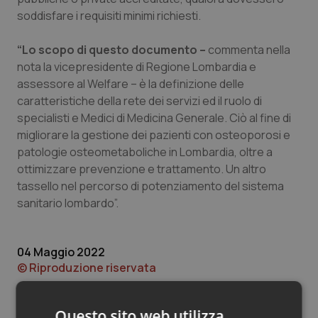
Valle D’Aosta
Oncodermatologia
soddisfare i requisiti minimi richiesti.
Veneto
Oncoematologia
“Lo scopo di questo documento –
commenta nella
nota la vicepresidente di Regione Lombardia e
Oncologia & Nutrizione
assessore al Welfare – è la definizione delle
caratteristiche della rete dei servizi ed il ruolo di
Psoriasi & pelle
specialisti e Medici di Medicina Generale. Ciò al fine di
migliorare la gestione dei pazienti con osteoporosi e
Quotidiano Cardiologia
patologie osteometaboliche in Lombardia, oltre a
ottimizzare prevenzione e trattamento. Un altro
tassello nel percorso di potenziamento del sistema
Quotidiano Chirurgia
sanitario lombardo”.
Quotidiano Oncologia
04 Maggio 2022
Quotidiano Pediatria
© Riproduzione riservata
Rene & patologie urogenitali
Questo sito web utilizza