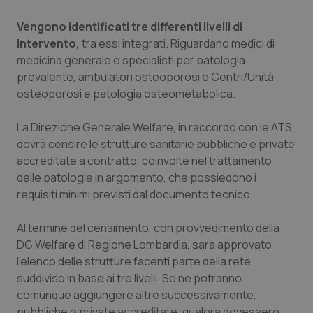
Piemonte
HIV
Vengono identificati tre differenti livelli di
intervento,
tra essi integrati. Riguardano medici di
medicina generale e specialisti per patologia
Provincia Autonoma di Bolzano
Infezioni & Febbre
prevalente, ambulatori osteoporosi e Centri/Unità
osteoporosi e patologia osteometabolica.
Provincia Autonoma di Trento
Ipertensione & Scompenso
La Direzione Generale Welfare, in raccordo con le ATS,
Puglia
Malattie rare
dovrà censire le strutture sanitarie pubbliche e private
accreditate a contratto, coinvolte nel trattamento
Sardegna
Malattia di Crohn & Rettocolite Ulcerosa
delle patologie in argomento, che possiedono i
requisiti minimi previsti dal documento tecnico.
Sicilia
Neuroscienze & patologie neurodegenerative
Al termine del censimento, con provvedimento della
Toscana
Obesità
DG Welfare di Regione Lombardia, sarà approvato
l’elenco delle strutture facenti parte della rete,
suddiviso in base ai tre livelli. Se ne potranno
Umbria
Oftalmologia
comunque aggiungere altre successivamente,
pubbliche o private accreditate, qualora dovessero