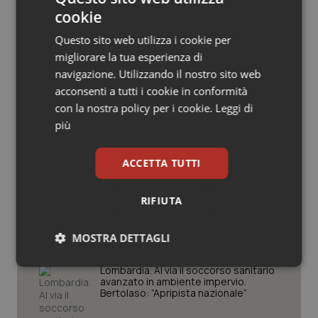
cookie
Salute orale & impianti
Questo sito web utilizza i cookie per
Sangue & coagulazione
migliorare la tua esperienza di
Potrebbe interessarti in
navigazione. Utilizzando il nostro sito web
Lombardia
Tiroide
acconsenti a tutti i cookie in conformità
con la nostra policy per i cookie.
Leggi di
più
Tumore al seno
Cresce la ricerca in Emilia-Romagna:
nel 2025 condotti 1.530 studi, il
numero più alto degli ultimi cinque
Tumore ovarico
ACCETTA TUTTI
anni
Tumori del Polmone & Testa Collo
RIFIUTA
Lombardia, nuove misure per liste
d’attesa e sanità territoriale.
Bertolaso: “Sistema più vicino ai
Tumori gastrointestinali
cittadini”
MOSTRA DETTAGLI
Necessari
Statistici
Marketing
Lombardia. Al via il soccorso sanitario
Ulcera & Reflusso
avanzato in ambiente impervio.
Bertolaso: “Apripista nazionale”
Vaccini