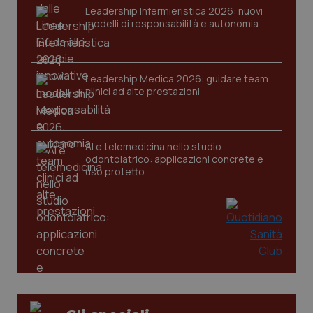
Leadership Infermieristica 2026: nuovi
modelli di responsabilità e autonomia
CookieScriptConsent
5 mesi
CookieScript
Leadership Medica 2026: guidare team
settim
www.quotidianosanita.it
clinici ad alte prestazioni
AI e telemedicina nello studio
odontoiatrico: applicazioni concrete e
uso protetto
tracking-sites-ironfish-
www.quotidianosanita.it
4
tracking-enable
settim
2 gior