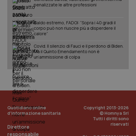
penalizzate le altre professioni
Caldo estremo, FADOI: “Sopra i 40 gradi il
corpo può non riuscire più a disperdere il
calore”
Covid. Il silenzio di Fauci e il perdono di Biden.
Ma il Quinto Emendamento non è
un’ammissione di colpa
PHPSESSID
Sessio
PHP.net
www.quotidianosanita.it
Quotidiano online
Copyright 2013-2026
d'informazione sanitaria
© Homnya Srl
Tutti i diritti sono
riservati
Direttore
responsabile