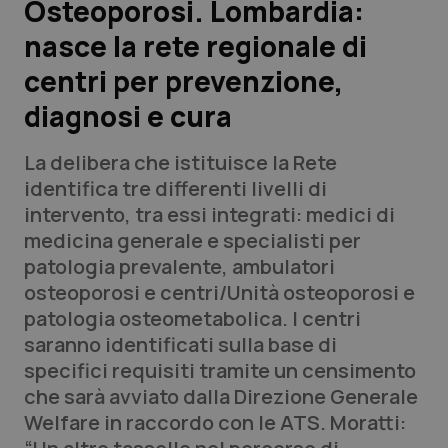
Osteoporosi. Lombardia:
nasce la rete regionale di
Scienza e Farmaci
centri per prevenzione,
Studi e Analisi
diagnosi e cura
Lettere al direttore
La delibera che istituisce la Rete
identifica tre differenti livelli di
Edizioni Regionali
intervento, tra essi integrati: medici di
medicina generale e specialisti per
QS Pro
patologia prevalente, ambulatori
osteoporosi e centri/Unità osteoporosi e
Professionisti Sanitari.AI
patologia osteometabolica. I centri
saranno identificati sulla base di
Abruzzo
QS Pro Gold
specifici requisiti tramite un censimento
che sarà avviato dalla Direzione Generale
QS Club
Newsletter
Basilicata
Artrite & artrosi
Welfare in raccordo con le ATS. Moratti: