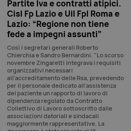
Partite Iva e contratti atipici.
Cisl Fp Lazio e Uil Fpl Roma e
Scienza e Farmaci
Lazio: “Regione non tiene
Studi e Analisi
fede a impegni assunti”
Lettere al direttore
Così i segretari generali Roberto
Chierchia e Sandro Bernardini. "Lo scorso
Edizioni Regionali
novembre Zingaretti integrava i requisiti
organizzativi necessari
QS Pro
all’accreditamento delle Rsa, prevedendo
per il personale dedicato all’assistenza
Professionisti Sanitari.AI
del paziente un rapporto di lavoro di
dipendenza regolato da Contratto
Abruzzo
QS Pro Gold
Collettivo di Lavoro sottoscritto dalle
associazioni datoriali e sindacali
QS Club
Newsletter
Basilicata
Artrite & artrosi
maggiormente rappresentative. La