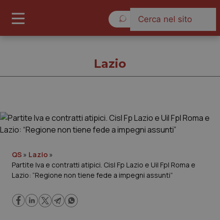
Domenica 9 Agosto 2026
Lazio
Lazio
Cronache
QS
»
Lazio
»
Partite Iva e contratti atipici. Cisl Fp Lazio e Uil Fpl Roma e
Governo e Parlamento
Lazio: “Regione non tiene fede a impegni assunti”
Regioni e Asl
Lavoro e Professioni