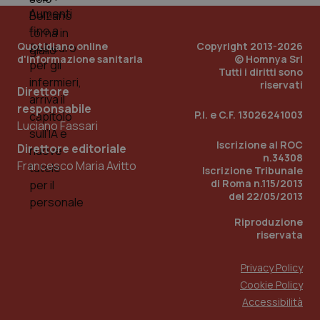
PHPSESSID
Sessio
PHP.net
Quotidiano online
Copyright 2013-2026
www.quotidianosanita.it
d'informazione sanitaria
© Homnya Srl
Tutti i diritti sono
riservati
Direttore
responsabile
P.I. e C.F. 13026241003
Luciano Fassari
Iscrizione al ROC
Direttore editoriale
n.34308
Francesco Maria Avitto
Iscrizione Tribunale
di Roma n.115/2013
del 22/05/2013
Riproduzione
riservata
Privacy Policy
Cookie Policy
_ga_KM60CM4NPH
.quotidianosanita.it
1 anno
Accessibilità
mes