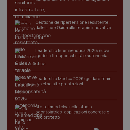
protette del sito. Il sito web non è in grado di
funzionare correttamente senza questi cookie.
Nome
Fornitore
/
Dominio
Scaden
Gestione dell'Ipertensione resistente:
VISITOR_PRIVACY_METADATA
5 mesi
YouTube
dalle Linee Guida alle terapie innovative
settim
.youtube.com
Leadership Infermieristica 2026: nuovi
modelli di responsabilità e autonomia
Leadership Medica 2026: guidare team
clinici ad alte prestazioni
AI e telemedicina nello studio
odontoiatrico: applicazioni concrete e
uso protetto
CookieScriptConsent
5 mesi
CookieScript
settim
www.quotidianosanita.it