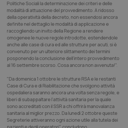
Politiche Sociali la determinazione dei criteri e delle
Piemonte
HIV
modalità di attuazione del provvedimento. A ridosso
della operatività della decreto, non essendosi ancora
definite nel dettaglio le modalità di applicazione e
Provincia Autonoma di Bolzano
Infezioni & Febbre
raccogliendo un invito della Regione a rendere
omogenee le nuove regole introdotte, estendendole
Provincia Autonoma di Trento
Ipertensione & Scompenso
anche alle case di cura ed alle strutture per acuti, si è
convenuto per un ulteriore slittamento dei termini
Puglia
Malattie rare
posponendo la conclusione dell’intero provvedimento
al 16 settembre scorso. Cosa ancora non avvenuta!".
Sardegna
Malattia di Crohn & Rettocolite Ulcerosa
"Da domenica 1 ottobre le strutture RSA e le restanti
Sicilia
Neuroscienze & patologie neurodegenerative
Case di Cura e di Riabilitazione che svolgono attività
ospedaliera saranno ancora una volta senza regole, e
Toscana
Obesità
liberi di subappaltare l’attività sanitaria per la quale
sono accreditati con il SSR a chi offrirà manovalanza
sanitaria al miglior prezzo. Da lunedì 2 ottobre queste
Umbria
Oftalmologia
Segreterie attiveranno ogni azione utile alla tutela dei
pazienti e degli operatori", concludono.