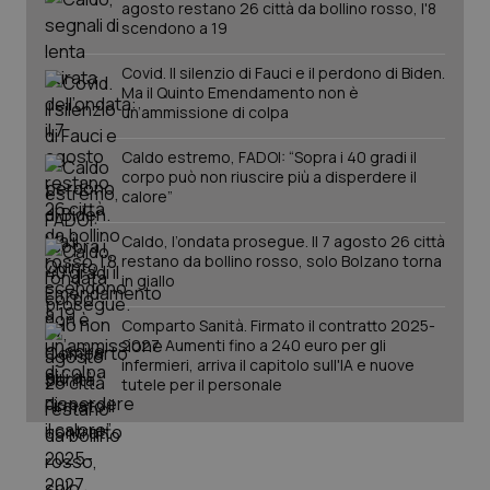
agosto restano 26 città da bollino rosso, l'8
mes
.quotidianosanita.it
scendono a 19
Covid. Il silenzio di Fauci e il perdono di Biden.
Ma il Quinto Emendamento non è
un’ammissione di colpa
Caldo estremo, FADOI: “Sopra i 40 gradi il
corpo può non riuscire più a disperdere il
calore”
Caldo, l’ondata prosegue. Il 7 agosto 26 città
restano da bollino rosso, solo Bolzano torna
in giallo
Comparto Sanità. Firmato il contratto 2025-
2027. Aumenti fino a 240 euro per gli
infermieri, arriva il capitolo sull'IA e nuove
tutele per il personale