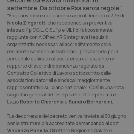
decorrenza è stata rinviata al 16
Calabria
Asma & BPCO
settembre. Da ottobre Rsa senza regole".
"È del novembre dello scorso anno il Decreto n. 376 di
Campania
Car-T
Nicola Zingaretti
che recependo un preventiva
intesa di Fp CGIL, CISL Fp e UIL Fpl faticosamente
Emilia-Romagna
Colesterolo & coronaropatie
raggiunta con AIOP ed ARIS integrava i requisiti
organizzativi necessari all’accreditamento delle
Friuli Venezia Giulia
Dermatite Atopica
residenze sanitarie assistenziali, prevedendo per il
personale dedicato all’assistenza del paziente un
rapporto di lavoro di dipendenza regolato da
Lazio
Diabete & glucometri
Contratto Collettivo di Lavoro sottoscritto dalle
associazioni datoriali e sindacali maggiormente
Liguria
Disturbi dell’umore
rappresentative sul piano nazionale". Così in una nota i
segretari generali di CISL Fp Lazio e UIL Fpl Roma e
Lombardia
Dolore
Lazio
Roberto Chierchia
e
Sandro Bernardini.
Marche
Donna & Salute
"La decorrenza del decreto veniva rinviata al 30 giugno
per le strutture già accreditate demandando al dott.
Molise
Epatiti
Vincenzo Panella
, Direttore Regionale Salute e