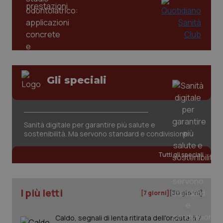
Gli speciali
tracking-sites-ironfish-
www.quotidianosanita.it
4
tracking-enable
settim
2 gior
Sanità digitale per garantire più salute e
sostenibilità. Ma servono standard e condivisione
Tutti gli speciali
tracking-sites-ironfish-
www.quotidianosanita.it
4
session-id
settim
2 gior
I più letti
[7 giorni]
[30 giorni]
Caldo, segnali di lenta ritirata dell'ondata: il 7
_ga
1 anno
Google LLC