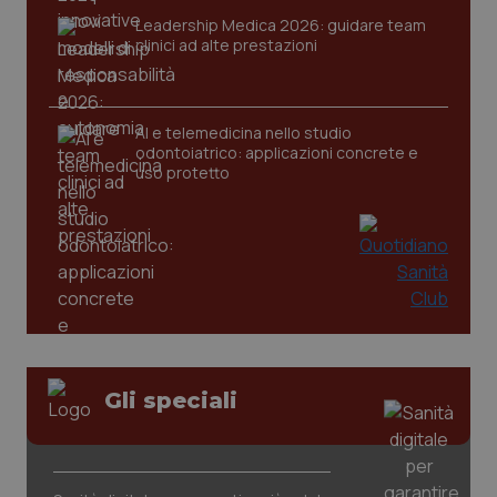
Leadership Medica 2026: guidare team
clinici ad alte prestazioni
tracking-sites-ironfish-
www.quotidianosanita.it
4
tracking-enable
settim
AI e telemedicina nello studio
2 gior
odontoiatrico: applicazioni concrete e
uso protetto
tracking-sites-ironfish-
www.quotidianosanita.it
4
session-id
settim
2 gior
_ga
1 anno
Google LLC
mes
.quotidianosanita.it
Gli speciali