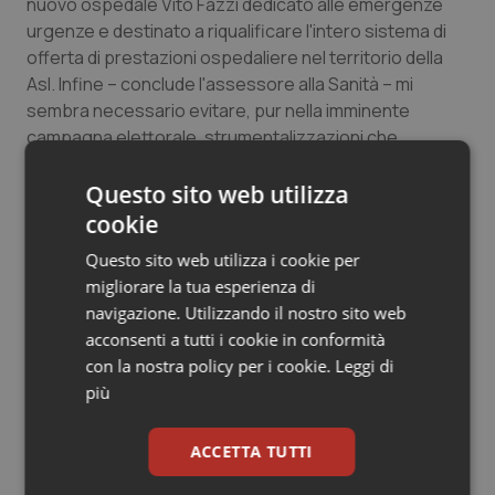
nuovo ospedale Vito Fazzi dedicato alle emergenze
Salute orale & impianti
urgenze e destinato a riqualificare l'intero sistema di
offerta di prestazioni ospedaliere nel territorio della
Sangue & coagulazione
Asl. Infine – conclude l'assessore alla Sanità – mi
sembra necessario evitare, pur nella imminente
campagna elettorale, strumentalizzazioni che
Tiroide
rischiano, queste sì, di creare incertezza e confusione
nei cittadini".
Questo sito web utilizza
Tumore al seno
cookie
Tumore ovarico
Questo sito web utilizza i cookie per
migliorare la tua esperienza di
07 Gennaio 2013
Tumori del Polmone & Testa Collo
navigazione. Utilizzando il nostro sito web
© Riproduzione riservata
acconsenti a tutti i cookie in conformità
con la nostra policy per i cookie.
Leggi di
Tumori gastrointestinali
più
Ulcera & Reflusso
ACCETTA TUTTI
Vaccini