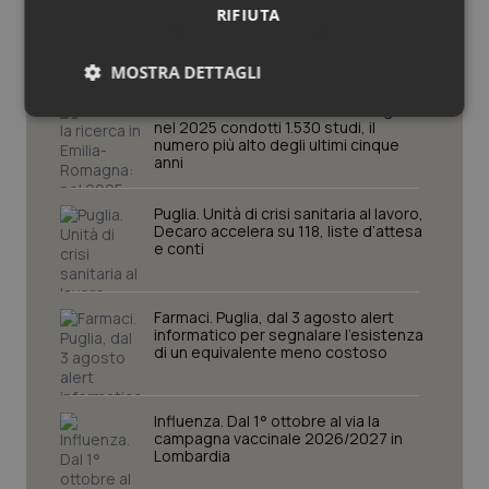
Potrebbe interessarti in
RIFIUTA
Regioni e Asl
MOSTRA DETTAGLI
Cresce la ricerca in Emilia-Romagna:
Necessari
Statistici
Marketing
nel 2025 condotti 1.530 studi, il
numero più alto degli ultimi cinque
anni
Puglia. Unità di crisi sanitaria al lavoro,
Decaro accelera su 118, liste d’attesa
e conti
Necessari
Statistici
Marketing
I cookie necessari contribuiscono a rendere fruibile il
Farmaci. Puglia, dal 3 agosto alert
sito web abilitandone funzionalità di base quali la
informatico per segnalare l’esistenza
navigazione sulle pagine e l'accesso alle aree
di un equivalente meno costoso
protette del sito. Il sito web non è in grado di
funzionare correttamente senza questi cookie.
Nome
Fornitore
/
Dominio
Scaden
Influenza. Dal 1° ottobre al via la
campagna vaccinale 2026/2027 in
VISITOR_PRIVACY_METADATA
5 mesi
YouTube
Lombardia
settim
.youtube.com