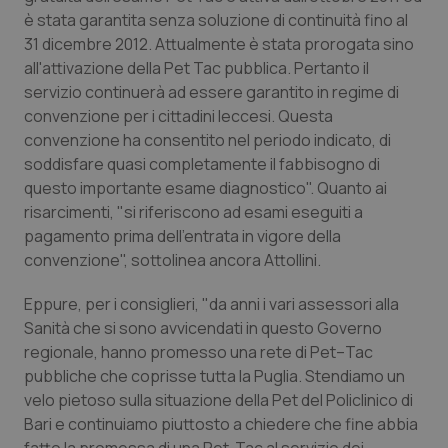
è stata garantita senza soluzione di continuità fino al
Piemonte
HIV
31 dicembre 2012. Attualmente è stata prorogata sino
all'attivazione della Pet Tac pubblica. Pertanto il
Provincia Autonoma di Bolzano
Infezioni & Febbre
servizio continuerà ad essere garantito in regime di
convenzione per i cittadini leccesi. Questa
Provincia Autonoma di Trento
Ipertensione & Scompenso
convenzione ha consentito nel periodo indicato, di
soddisfare quasi completamente il fabbisogno di
questo importante esame diagnostico". Quanto ai
Puglia
Malattie rare
risarcimenti, "si riferiscono ad esami eseguiti a
pagamento prima dell'entrata in vigore della
Sardegna
Malattia di Crohn & Rettocolite Ulcerosa
convenzione", sottolinea ancora Attollini.
Sicilia
Neuroscienze & patologie neurodegenerative
Eppure, per i consiglieri, "da anni i vari assessori alla
Sanità che si sono avvicendati in questo Governo
Toscana
Obesità
regionale, hanno promesso una rete di Pet–Tac
pubbliche che coprisse tutta la Puglia. Stendiamo un
Umbria
Oftalmologia
velo pietoso sulla situazione della Pet del Policlinico di
Bari e continuiamo piuttosto a chiedere che fine abbia