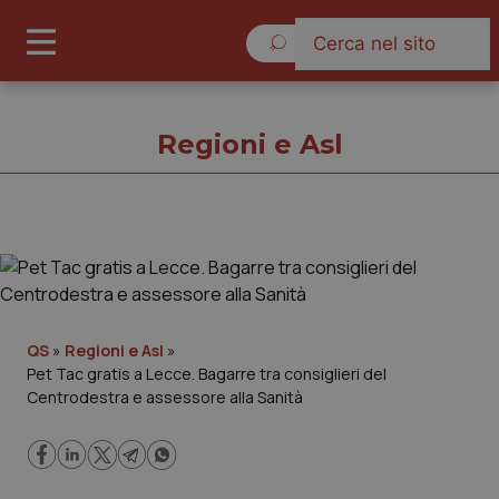
Giovedì 6 Agosto 2026
Regioni e Asl
Regioni e Asl
Cronache
QS
»
Regioni e Asl
»
Pet Tac gratis a Lecce. Bagarre tra consiglieri del
Governo e Parlamento
Centrodestra e assessore alla Sanità
Regioni e Asl
Lavoro e Professioni