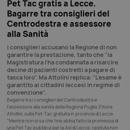
Pet Tac gratis a Lecce.
Bagarre tra consiglieri del
Scienza e Farmaci
Centrodestra e assessore
Studi e Analisi
alla Sanità
Lettere al direttore
I consiglieri accusano la Regione di non
garantire la prestazione, tanto che "la
Edizioni Regionali
Magistratura l'ha condannata a risarcire
decine di pazienti costretti a pagare di
QS Pro
tasca loro". Ma Attolini replica: "L'esame è
garantito ai cittadini leccesi in regime di
Professionisti Sanitari.AI
convenzione".
Bagarre tra i consiglieri del Centrodestra e
Abruzzo
QS Pro Gold
l'assessore alla sanità della Regiona Puglia, Ettore
Attollini, sulla Pet-Tac gratuita in provincia di Lecce.
QS Club
Newsletter
Basilicata
Artrite & artrosi
"Mentre non si sa che fine abbia fatto la promessa di
una Pet Tac pubblica per la Asl di Lecce, ripetuta non