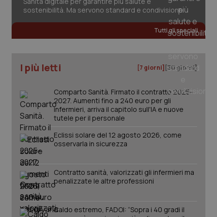
Sanità digitale per garantire più salute e
sostenibilità. Ma servono standard e condivisione
Tutti gli speciali
I più letti
[7 giorni]
[30 giorni]
Comparto Sanità. Firmato il contratto 2025-
2027. Aumenti fino a 240 euro per gli
infermieri, arriva il capitolo sull'IA e nuove
tutele per il personale
Eclissi solare del 12 agosto 2026, come
osservarla in sicurezza
Contratto sanità, valorizzati gli infermieri ma
penalizzate le altre professioni
PHPSESSID
Sessio
PHP.net
www.quotidianosanita.it
Caldo estremo, FADOI: “Sopra i 40 gradi il