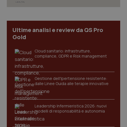
Ultime analisi e review da QS Pro
Gold
Cloud sanitario: infrastrutture,
compliance, GDPR e Risk management
Gestione dell'Ipertensione resistente:
CookieScriptConsent
5 mesi
CookieScript
dalle Linee Guida alle terapie innovative
settim
www.quotidianosanita.it
Leadership Infermieristica 2026: nuovi
modelli di responsabilità e autonomia