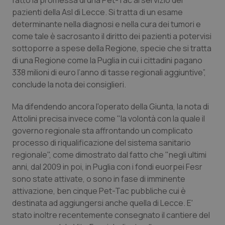
fatto la promessa di una Pet-Tac al servizio dei
Valle D’Aosta
Oncodermatologia
pazienti della Asl di Lecce. Si tratta di un esame
determinante nella diagnosi e nella cura dei tumori e
Veneto
Oncoematologia
come tale è sacrosanto il diritto dei pazienti a potervisi
sottoporre a spese della Regione, specie che si tratta
Oncologia & Nutrizione
di una Regione come la Puglia in cui i cittadini pagano
338 milioni di euro l’anno di tasse regionali aggiuntive”,
Psoriasi & pelle
conclude la nota dei consiglieri.
Quotidiano Cardiologia
Ma difendendo ancora l'operato della Giunta, la nota di
Attolini precisa invece come "la volontà con la quale il
governo regionale sta affrontando un complicato
Quotidiano Chirurgia
processo di riqualificazione del sistema sanitario
regionale", come dimostrato dal fatto che "negli ultimi
Quotidiano Oncologia
anni, dal 2009 in poi, in Puglia con i fondi euorpei Fesr
sono state attivate, o sono in fase di imminente
Quotidiano Pediatria
attivazione, ben cinque Pet-Tac pubbliche cui è
destinata ad aggiungersi anche quella di Lecce. E'
Rene & patologie urogenitali
stato inoltre recentemente consegnato il cantiere del