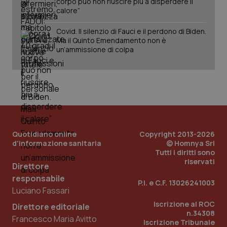
corpo può non riuscire più a disperdere il
calore”
Covid. Il silenzio di Fauci e il perdono di Biden.
Ma il Quinto Emendamento non è
un’ammissione di colpa
Quotidiano online
Copyright 2013-2026
d'informazione sanitaria
© Homnya Srl
_ga_KM60CM4NPH
.quotidianosanita.it
1 anno
Tutti i diritti sono
mes
riservati
Direttore
responsabile
P.I. e C.F. 13026241003
Luciano Fassari
Iscrizione al ROC
Direttore editoriale
n.34308
Francesco Maria Avitto
Iscrizione Tribunale