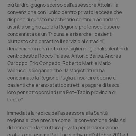
Calabria
Asma & BPCO
più tardi di giugno scorso dall’assessore Attolini, la
convenzione con l’unico centro privato leccese che
dispone di questo macchinario continua ad andare
Campania
Car-T
avanti a singhiozzo e la Regione preferisce essere
condannata da un Tribunale a risarcire i pazienti
Emilia-Romagna
Colesterolo & coronaropatie
piuttosto che garantire il servizio ai cittadini”,
denunciano in una nota i consiglieri regionali salentini di
Friuli Venezia Giulia
Dermatite Atopica
centrodestra Rocco Palese, Antonio Barba, Andrea
Caroppo, Erio Congedo, Roberto Marti e Mario
Lazio
Diabete & glucometri
Vadrucci, spiegando che "la Magistratura ha
condannato la Regione Puglia a risarcire decine di
Liguria
Disturbi dell’umore
pazienti che erano stati costretti a pagare di tasca
loro per sottoporsi ad una Pet–Tac in provincia di
Lombardia
Dolore
Lecce".
Immediata la replica dell'assessore alla Sanità
Marche
Donna & Salute
regionale, che precisa come "la convenzione della Asl
di Lecce con la struttura privata per la esecuzione
Molise
Epatiti
gratuita dell'esame Pet Tac è attiva dall'ottobre 2011 ed