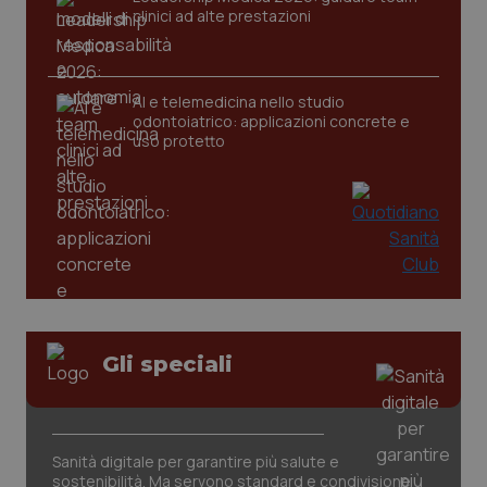
clinici ad alte prestazioni
CookieScriptConsent
5 mesi
CookieScript
settim
www.quotidianosanita.it
AI e telemedicina nello studio
odontoiatrico: applicazioni concrete e
uso protetto
tracking-sites-ironfish-
www.quotidianosanita.it
4
tracking-enable
settim
2 gior
Gli speciali
tracking-sites-ironfish-
www.quotidianosanita.it
4
Sanità digitale per garantire più salute e
session-id
settim
sostenibilità. Ma servono standard e condivisione
2 gior