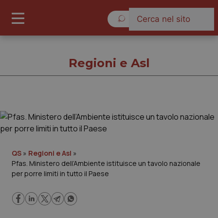
Venerdì 7 Agosto 2026
Regioni e Asl
Regioni e Asl
Cronache
QS
»
Regioni e Asl
»
Pfas. Ministero dell’Ambiente istituisce un tavolo nazionale
Governo e Parlamento
per porre limiti in tutto il Paese
Regioni e Asl
Lavoro e Professioni