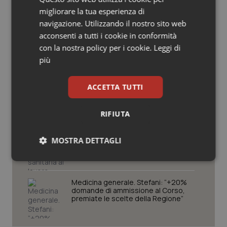
Regioni e Asl
Salute orale & impianti
migliorare la tua esperienza di
navigazione. Utilizzando il nostro sito web
acconsenti a tutti i cookie in conformità
Sangue & coagulazione
Cresce la ricerca in Emilia-Romagna:
con la nostra policy per i cookie.
Leggi di
nel 2025 condotti 1.530 studi, il
numero più alto degli ultimi cinque
più
Tiroide
anni
ACCETTA TUTTI
Che pizza l’Inail…
Tumore al seno
RIFIUTA
Tumore ovarico
Puglia. Unità di crisi sanitaria al lavoro,
MOSTRA DETTAGLI
Tumori del Polmone & Testa Collo
Decaro accelera su 118, liste d’attesa
e conti
Necessari
Statistici
Marketing
Tumori gastrointestinali
Medicina generale. Stefani: “+20%
domande di ammissione al Corso,
Ulcera & Reflusso
premiate le scelte della Regione”
Vaccini