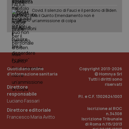
Covid. Il silenzio di Fauci e il perdono di Biden.
Ma il Quinto Emendamento non è
un’ammissione di colpa
PHPSESSID
Sessio
PHP.net
www.quotidianosanita.it
Quotidiano online
Copyright 2013-2026
d'informazione sanitaria
© Homnya Srl
Tutti i diritti sono
riservati
Direttore
responsabile
P.I. e C.F. 13026241003
Luciano Fassari
Iscrizione al ROC
Direttore editoriale
n.34308
Francesco Maria Avitto
Iscrizione Tribunale
di Roma n.115/2013