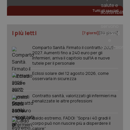
Tutti gli speciali
_ga
1 anno
Google LLC
mes
.quotidianosanita.it
I più letti
[7 giorni]
[30 giorni]
Comparto Sanità. Firmato il contratto 2025-
2027. Aumenti fino a 240 euro per gli
infermieri, arriva il capitolo sull'IA e nuove
tutele per il personale
Eclissi solare del 12 agosto 2026, come
osservarla in sicurezza
Contratto sanità, valorizzati gli infermieri ma
penalizzate le altre professioni
Caldo estremo, FADOI: “Sopra i 40 gradi il
corpo può non riuscire più a disperdere il
calore”