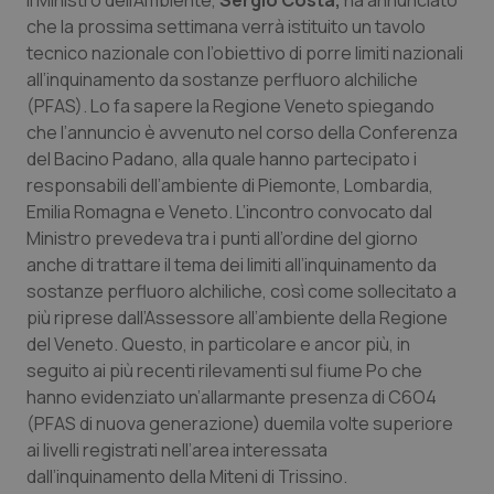
Il Ministro dell’Ambiente,
Sergio Costa,
ha annunciato
Calabria
Asma & BPCO
che la prossima settimana verrà istituito un tavolo
tecnico nazionale con l’obiettivo di porre limiti nazionali
Campania
Car-T
all’inquinamento da sostanze perfluoro alchiliche
(PFAS). Lo fa sapere la Regione Veneto spiegando
Emilia-Romagna
Colesterolo & coronaropatie
che l’annuncio è avvenuto nel corso della Conferenza
del Bacino Padano, alla quale hanno partecipato i
responsabili dell’ambiente di Piemonte, Lombardia,
Friuli Venezia Giulia
Dermatite Atopica
Emilia Romagna e Veneto. L’incontro convocato dal
Ministro prevedeva tra i punti all’ordine del giorno
Lazio
Diabete & glucometri
anche di trattare il tema dei limiti all’inquinamento da
sostanze perfluoro alchiliche, così come sollecitato a
Liguria
Disturbi dell’umore
più riprese dall’Assessore all’ambiente della Regione
del Veneto. Questo, in particolare e ancor più, in
Lombardia
Dolore
seguito ai più recenti rilevamenti sul fiume Po che
hanno evidenziato un’allarmante presenza di C6O4
Marche
Donna & Salute
(PFAS di nuova generazione) duemila volte superiore
ai livelli registrati nell’area interessata
Molise
Epatiti
dall’inquinamento della Miteni di Trissino.