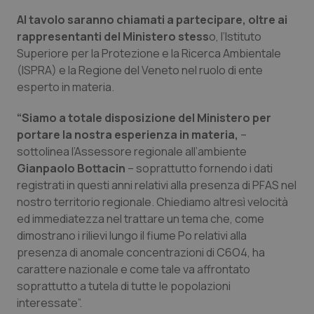
Al tavolo saranno chiamati a partecipare, oltre ai
Piemonte
HIV
rappresentanti del Ministero stess
o, l’Istituto
Superiore per la Protezione e la Ricerca Ambientale
Provincia Autonoma di Bolzano
Infezioni & Febbre
(ISPRA) e la Regione del Veneto nel ruolo di ente
esperto in materia.
Provincia Autonoma di Trento
Ipertensione & Scompenso
“Siamo a totale disposizione del Ministero per
Puglia
Malattie rare
portare la nostra esperienza in materia,
–
sottolinea l’Assessore regionale all’ambiente
Gianpaolo Bottacin
– soprattutto fornendo i dati
Sardegna
Malattia di Crohn & Rettocolite Ulcerosa
registrati in questi anni relativi alla presenza di PFAS nel
nostro territorio regionale. Chiediamo altresì velocità
Sicilia
Neuroscienze & patologie neurodegenerative
ed immediatezza nel trattare un tema che, come
dimostrano i rilievi lungo il fiume Po relativi alla
Toscana
Obesità
presenza di anomale concentrazioni di C6O4, ha
carattere nazionale e come tale va affrontato
Umbria
Oftalmologia
soprattutto a tutela di tutte le popolazioni
interessate”.