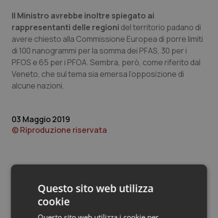
Valle D’Aosta
Oncodermatologia
Il Ministro avrebbe inoltre spiegato ai
Veneto
Oncoematologia
rappresentanti delle regioni
del territorio padano di
avere chiesto alla Commissione Europea di porre limiti
di 100 nanogrammi per la somma dei PFAS, 30 per i
Oncologia & Nutrizione
PFOS e 65 per i PFOA. Sembra, però, come riferito dal
Veneto, che sul tema sia emersa l’opposizione di
Psoriasi & pelle
alcune nazioni.
Quotidiano Cardiologia
03 Maggio 2019
Quotidiano Chirurgia
© Riproduzione riservata
Quotidiano Oncologia
Quotidiano Pediatria
Questo sito web utilizza
cookie
Rene & patologie urogenitali
Potrebbe interessarti in
Questo sito web utilizza i cookie per