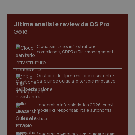
Necessari
Statistici
Marketing
I cookie necessari contribuiscono a rendere fruibile il
sito web abilitandone funzionalità di base quali la
Ultime analisi e review da QS Pro
navigazione sulle pagine e l'accesso alle aree
protette del sito. Il sito web non è in grado di
Gold
funzionare correttamente senza questi cookie.
Nome
Fornitore
/
Dominio
Scaden
Cloud sanitario: infrastrutture,
compliance, GDPR e Risk management
VISITOR_PRIVACY_METADATA
5 mesi
YouTube
settim
.youtube.com
Gestione dell'Ipertensione resistente:
dalle Linee Guida alle terapie innovative
Leadership Infermieristica 2026: nuovi
modelli di responsabilità e autonomia
Leadership Medica 2026: guidare team