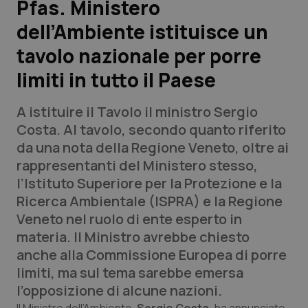
Pfas. Ministero
dell’Ambiente istituisce un
Scienza e Farmaci
tavolo nazionale per porre
Studi e Analisi
limiti in tutto il Paese
Lettere al direttore
A istituire il Tavolo il ministro Sergio
Costa. Al tavolo, secondo quanto riferito
Edizioni Regionali
da una nota della Regione Veneto, oltre ai
rappresentanti del Ministero stesso,
QS Pro
l’Istituto Superiore per la Protezione e la
Ricerca Ambientale (ISPRA) e la Regione
Professionisti Sanitari.AI
Veneto nel ruolo di ente esperto in
materia. Il Ministro avrebbe chiesto
Abruzzo
QS Pro Gold
anche alla Commissione Europea di porre
limiti, ma sul tema sarebbe emersa
QS Club
Newsletter
Basilicata
Artrite & artrosi
l’opposizione di alcune nazioni.