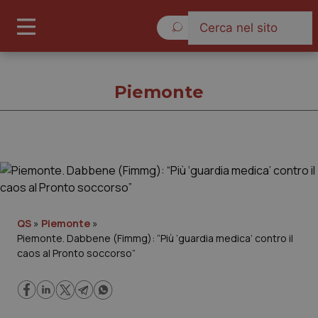
Giovedì 6 Agosto 2026
Piemonte
Piemonte
Cronache
QS
»
Piemonte
»
Piemonte. Dabbene (Fimmg): “Più ‘guardia medica’ contro il
Governo e Parlamento
caos al Pronto soccorso”
Regioni e Asl
Lavoro e Professioni