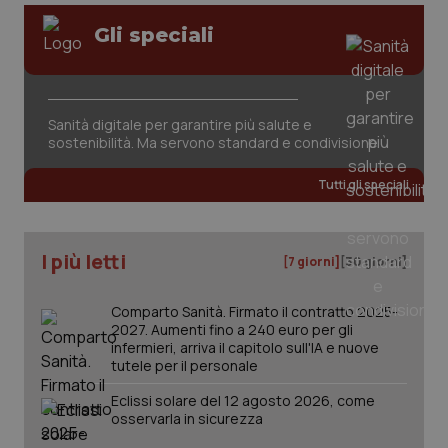
Gli speciali
Sanità digitale per garantire più salute e
sostenibilità. Ma servono standard e condivisione
tracking-sites-ironfish-
www.quotidianosanita.it
4
tracking-enable
settim
2 gior
Tutti gli speciali
I più letti
[7 giorni]
[30 giorni]
tracking-sites-ironfish-
www.quotidianosanita.it
4
session-id
settim
2 gior
Comparto Sanità. Firmato il contratto 2025-
2027. Aumenti fino a 240 euro per gli
infermieri, arriva il capitolo sull'IA e nuove
tutele per il personale
_ga
1 anno
Google LLC
mes
.quotidianosanita.it
Eclissi solare del 12 agosto 2026, come
osservarla in sicurezza