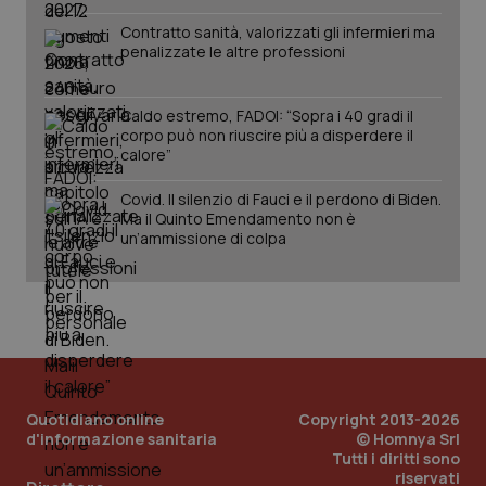
Contratto sanità, valorizzati gli infermieri ma
penalizzate le altre professioni
Caldo estremo, FADOI: “Sopra i 40 gradi il
corpo può non riuscire più a disperdere il
calore”
Covid. Il silenzio di Fauci e il perdono di Biden.
Ma il Quinto Emendamento non è
un’ammissione di colpa
Quotidiano online
Copyright 2013-2026
d'informazione sanitaria
© Homnya Srl
Tutti i diritti sono
PHPSESSID
Sessio
PHP.net
riservati