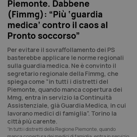
Piemonte. Dabbene
(Fimmg): “Più ‘guardia
Scienza e Farmaci
medica’ contro il caos al
Studi e Analisi
Pronto soccorso”
Lettere al direttore
Per evitare il sovraffollamento dei PS
basterebbe applicare le norme regionali
Edizioni Regionali
sulla guardia medica. Ne è convinto il
segretario regionale della Fimmg, che
QS Pro
spiega come “in tutti i distretti del
Piemonte, quando manca copertura dei
Professionisti Sanitari.AI
Mmg, entra in servizio la Continuità
Assistenziale, già Guardia Medica, in cui
Abruzzo
QS Pro Gold
lavorano medici di famiglia”. Torino la
città più carente.
QS Club
Newsletter
Basilicata
Artrite & artrosi
“In tutti i distretti della Regione Piemonte, quando
manca copertura dei medici di famiglia, entra in servizio