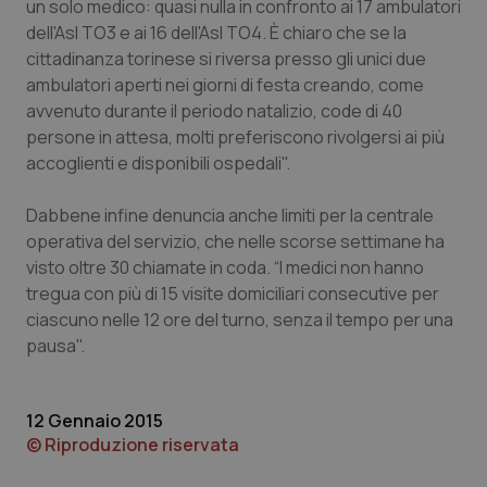
un solo medico: quasi nulla in confronto ai 17 ambulatori
dell'Asl TO3 e ai 16 dell'Asl TO4. È chiaro che se la
Piemonte
HIV
cittadinanza torinese si riversa presso gli unici due
ambulatori aperti nei giorni di festa creando, come
Provincia Autonoma di Bolzano
Infezioni & Febbre
avvenuto durante il periodo natalizio, code di 40
persone in attesa, molti preferiscono rivolgersi ai più
Provincia Autonoma di Trento
Ipertensione & Scompenso
accoglienti e disponibili ospedali".
Puglia
Malattie rare
Dabbene infine denuncia anche limiti per la centrale
operativa del servizio, che nelle scorse settimane ha
Sardegna
Malattia di Crohn & Rettocolite Ulcerosa
visto oltre 30 chiamate in coda. “I medici non hanno
tregua con più di 15 visite domiciliari consecutive per
ciascuno nelle 12 ore del turno, senza il tempo per una
Sicilia
Neuroscienze & patologie neurodegenerative
pausa".
Toscana
Obesità
12 Gennaio 2015
Umbria
Oftalmologia
© Riproduzione riservata