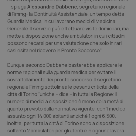
Calabria
Asma & BPCO
– spiega
Alessandro Dabbene
, segretario regionale
di Fimmg- la Continuità Assistenziale, un tempo detta
Campania
Car-T
Guardia Medica, in cui lavorano medici di Medicina
Generale. Il servizio può effettuare visite domiciliari, ma
mette a disposizione anche ambulatori in cui i cittadini
Emilia-Romagna
Colesterolo & coronaropatie
possono recarsi per una valutazione che solo in rari
casi esita nel ricovero in Pronto Soccorso".
Friuli Venezia Giulia
Dermatite Atopica
Dunque secondo Dabbene basterebbe applicare le
Lazio
Diabete & glucometri
norme regionali sulla guardia medica per evitare il
sovraffollamento dei pronto soccorso. Il segretario
Liguria
Disturbi dell’umore
regionale Fimmg sottolinea le pesanti criticità della
città di Torino “uniche – dice – in tutta la Regione: il
Lombardia
Dolore
numero di medici a disposizione è meno della metà di
quanto previsto dalla normativa vigente, con 1 medico
Marche
Donna & Salute
assunto ogni 14.000 abitanti anziché 1 ogni 6.500.
Inoltre, per tutta la città di Torino sono a disposizione
soltanto 2 ambulatori per gli utenti e in ognuno lavora
Molise
Epatiti