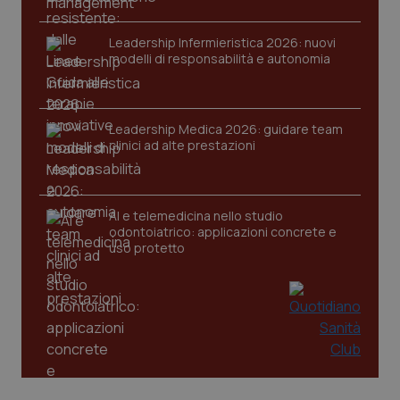
VISITOR_PRIVACY_METADATA
5 mesi
YouTube
settim
.youtube.com
Leadership Infermieristica 2026: nuovi
modelli di responsabilità e autonomia
Leadership Medica 2026: guidare team
clinici ad alte prestazioni
AI e telemedicina nello studio
odontoiatrico: applicazioni concrete e
uso protetto
CookieScriptConsent
5 mesi
CookieScript
settim
www.quotidianosanita.it