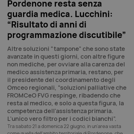
Pordenone resta senza
guardia medica. Lucchini:
Scienza e Farmaci
“Risultato di anni di
Studi e Analisi
programmazione discutibile”
Lettere al direttore
Altre soluzioni “tampone” che sono state
avanzate in questi giorni, con altre figure
Edizioni Regionali
non mediche, per ovviare alla carenza del
medico assistenza primaria, restano, per
QS Pro
il presidente del coordinamento degli
Omceo regionali, “soluzioni palliative che
Professionisti Sanitari.AI
FROMCeO FVG respinge, ribadendo che
resta al medico, e solo a questa figura, la
Abruzzo
QS Pro Gold
competenza dell’assistenza primaria.
L’unico vero filtro per i codici bianchi”.
QS Club
Newsletter
Basilicata
Artrite & artrosi
Tra sabato 21 a domenica 22 giugno, in un’area vasta
come quella dell’ambito territoriale di Pordenone, che