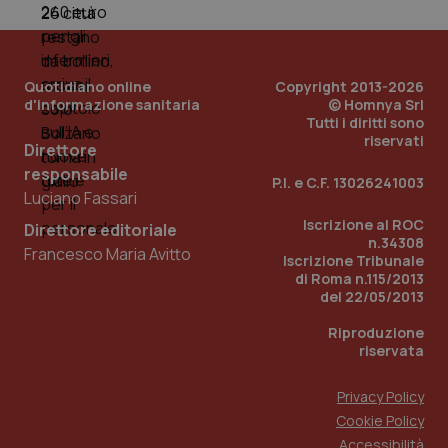
Quotidiano online
Copyright 2013-2026
d'informazione sanitaria
© Homnya Srl
Tutti i diritti sono
riservati
Direttore
responsabile
P.I. e C.F. 13026241003
Luciano Fassari
_ga_KM60CM4NPH
.quotidianosanita.it
1 anno
mes
Iscrizione al ROC
Direttore editoriale
n.34308
Francesco Maria Avitto
Iscrizione Tribunale
di Roma n.115/2013
del 22/05/2013
Riproduzione
riservata
Fornitore
/
Privacy Policy
Nome
Scadenza
Descrizion
Dominio
Cookie Policy
Nome
Fornitore
/
Dominio
Scadenza
Des
_ga_0VMQEQKQ1N
.quotidianosanita.it
1 anno 1
Questo
Accessibilità