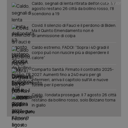
Caldo, segnali di lenta ritirata dell'ondata: il 7
agosto restano 26 città da bollino rosso, l'8
scendono a 19
Covid. Il silenzio di Fauci e il perdono di Biden.
Ma il Quinto Emendamento non è
un’ammissione di colpa
Caldo estremo, FADOI: “Sopra i 40 gradi il
corpo può non riuscire più a disperdere il
calore”
Comparto Sanità. Firmato il contratto 2025-
2027. Aumenti fino a 240 euro per gli
infermieri, arriva il capitolo sull'IA e nuove
PHPSESSID
Sessio
PHP.net
tutele per il personale
www.quotidianosanita.it
Caldo, l’ondata prosegue. Il 7 agosto 26 città
restano da bollino rosso, solo Bolzano torna
in giallo