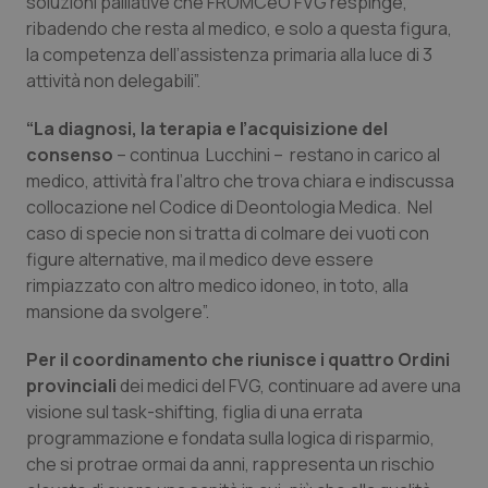
soluzioni palliative che FROMCeO FVG respinge,
ribadendo che resta al medico, e solo a questa figura,
Piemonte
HIV
la competenza dell’assistenza primaria alla luce di 3
attività non delegabili”.
Provincia Autonoma di Bolzano
Infezioni & Febbre
“La diagnosi, la terapia e l’acquisizione del
Provincia Autonoma di Trento
Ipertensione & Scompenso
consenso
– continua Lucchini – restano in carico al
medico, attività fra l’altro che trova chiara e indiscussa
collocazione nel Codice di Deontologia Medica. Nel
Puglia
Malattie rare
caso di specie non si tratta di colmare dei vuoti con
figure alternative, ma il medico deve essere
Sardegna
Malattia di Crohn & Rettocolite Ulcerosa
rimpiazzato con altro medico idoneo, in toto, alla
mansione da svolgere”.
Sicilia
Neuroscienze & patologie neurodegenerative
Per il coordinamento che riunisce i quattro Ordini
Toscana
Obesità
provinciali
dei medici del FVG, continuare ad avere una
visione sul task-shifting, figlia di una errata
Umbria
Oftalmologia
programmazione e fondata sulla logica di risparmio,
che si protrae ormai da anni, rappresenta un rischio