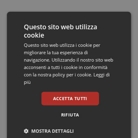
Salute orale & impianti
Endrius Salvalaggio
Sangue & coagulazione
Questo sito web utilizza
28 Giugno 2021
© Riproduzione riservata
cookie
Tiroide
Questo sito web utilizza i cookie per
migliorare la tua esperienza di
Tumore al seno
navigazione. Utilizzando il nostro sito web
acconsenti a tutti i cookie in conformità
Tumore ovarico
con la nostra policy per i cookie.
Leggi di
più
Potrebbe interessarti in
Tumori del Polmone & Testa Collo
Friuli Venezia Giulia
ACCETTA TUTTI
Tumori gastrointestinali
Settimana della Scienza dello
RIFIUTA
Ulcera & Reflusso
Spallanzani: capire la ricerca per
comprendere il presente
MOSTRA DETTAGLI
Vaccini