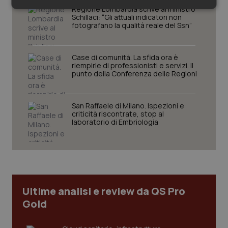
Regione Lombardia scrive al ministro
Necessari
Statistici
Marketing
Schillaci: “Gli attuali indicatori non
fotografano la qualità reale del Ssn”
Case di comunità. La sfida ora è
riempirle di professionisti e servizi. Il
punto della Conferenza delle Regioni
Necessari
Statistici
Marketing
I cookie necessari contribuiscono a rendere fruibile il
San Raffaele di Milano. Ispezioni e
sito web abilitandone funzionalità di base quali la
criticità riscontrate, stop al
navigazione sulle pagine e l'accesso alle aree
laboratorio di Embriologia
protette del sito. Il sito web non è in grado di
funzionare correttamente senza questi cookie.
Nome
Fornitore
/
Dominio
Scaden
VISITOR_PRIVACY_METADATA
5 mesi
YouTube
settim
.youtube.com
Ultime analisi e review da QS Pro
Gold