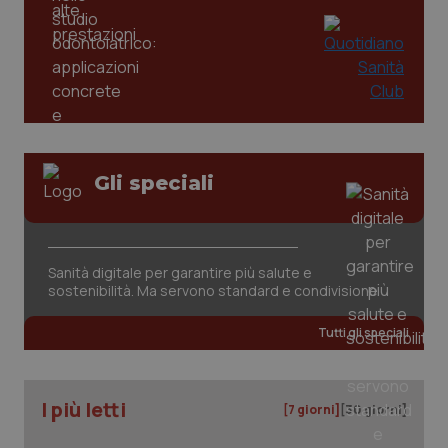
tracking-sites-ironfish-
www.quotidianosanita.it
4
tracking-enable
settim
2 gior
tracking-sites-ironfish-
www.quotidianosanita.it
4
session-id
settim
2 gior
Gli speciali
_ga
1 anno
Google LLC
mes
.quotidianosanita.it
Sanità digitale per garantire più salute e
sostenibilità. Ma servono standard e condivisione
Tutti gli speciali
I più letti
[7 giorni]
[30 giorni]