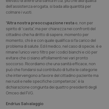
elevato di avere una sanità in cui, più che alla qualità
Valle D’Aosta
Oncodermatologia
dell’assistenza erogata, si bada alla quantità per
colmare i vuoti.
Veneto
Oncoematologia
“Altra nostra preoccupazione resta
e, non per
Oncologia & Nutrizione
spirito di “casta”, ma per chiarezza nei confronti del
cittadino che ha diritto di sapere, momento per
Psoriasi & pelle
momento, chi è e con quale qualifica si fa carico del
problema di salute. Ed il medico, nel caso di specie, è e
Quotidiano Cardiologia
rimane l’unico vero filtro per i codici bianchi e ciò per
evitare che ci siano affollamenti nei vari pronto
soccorso. Ricordiamo che una sanità efficace, non
Quotidiano Chirurgia
può che fondarsi sul contributo di tutte le categorie
che intervengono a favore del cittadino paziente ma
Quotidiano Oncologia
nei ruoli e nelle specifiche competenze”, è la
dichiarazione congiunta dei quattro presidenti degli
Quotidiano Pediatria
Omceo del FVG.
Rene & patologie urogenitali
Endrius Salvalaggio