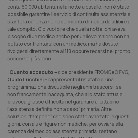
Calabria
Asma & BPCO
conta 60.000 abitanti, nella notte a cavallo, non è stato
possibile garantire il servizio di continuità assistenziale
Campania
Car-T
stante la carenza nel reperimento di medici da adibire a
tale compito. Ciò vuol dire che quella notte, chi aveva
bisogno di un medico anche per un lieve malore non ha
Emilia-Romagna
Colesterolo & coronaropatie
potuto confrontarsi con un medico, ma ha dovuto
rivolgersi direttamente al 118 oppure recarsi nel pronto
Friuli Venezia Giulia
Dermatite Atopica
soccorso più vicino.
Lazio
Diabete & glucometri
“Quanto accaduto –
dice presidente FROMCeO FVG,
Guido Lucchini –
rappresenta il risultato di una
Liguria
Disturbi dell’umore
programmazione discutibile negli anni trascorsi, se
non francamente inadeguata, che allo stato attuale
Lombardia
Dolore
provoca grosse difficoltà nel garantire al cittadino
l’assistenza definita non a caso “primaria. Altre
soluzioni “tampone” che sono state avanzate in questi
Marche
Donna & Salute
giorni, con altre figure non mediche, per ovviare alla
carenza del medico assistenza primaria, restano
Molise
Epatiti