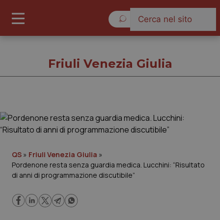
Domenica 9 Agosto 2026
Friuli Venezia Giulia
Friuli Venezia Giulia
Cronache
QS
»
Friuli Venezia Giulia
»
Pordenone resta senza guardia medica. Lucchini: “Risultato
Governo e Parlamento
di anni di programmazione discutibile”
Regioni e Asl
Lavoro e Professioni