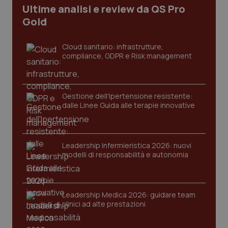
Ultime analisi e review da QS Pro
Gold
tracking-sites-ironfish-
www.quotidianosanita.it
4
tracking-enable
settim
2 gior
Cloud sanitario: infrastrutture,
compliance, GDPR e Risk management
tracking-sites-ironfish-
www.quotidianosanita.it
4
session-id
settim
Gestione dell'Ipertensione resistente:
2 gior
dalle Linee Guida alle terapie innovative
_ga
1 anno
Google LLC
Leadership Infermieristica 2026: nuovi
mes
.quotidianosanita.it
modelli di responsabilità e autonomia
Leadership Medica 2026: guidare team
clinici ad alte prestazioni