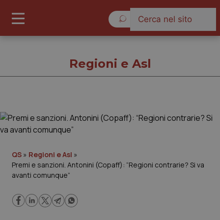
Giovedì 6 Agosto 2026
Regioni e Asl
Regioni e Asl
Cronache
QS
»
Regioni e Asl
»
Premi e sanzioni. Antonini (Copaff): “Regioni contrarie? Si va
Governo e Parlamento
avanti comunque”
Regioni e Asl
Lavoro e Professioni