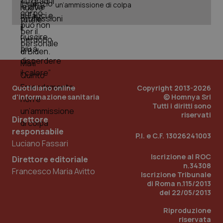
Dominio
un’ammissione di colpa
Nome
Fornitore
/
Dominio
Scadenza
Des
_ga_0VMQEQKQ1N
.quotidianosanita.it
1 anno 1
Questo
mese
cookie
VISITOR_INFO1_LIVE
5 mesi 4
Que
Google LLC
viene
settimane
imp
.youtube.com
utilizzato
You
da Google
ten
Analytics
pre
per
del
mantener
vid
lo stato
inco
della
può
Quotidiano online
Copyright 2013-2026
sessione.
det
vis
d'informazione sanitaria
© Homnya Srl
web
Tutti i diritti sono
uti
riservati
nuo
Direttore
ver
responsabile
dell
P.I. e C.F. 13026241003
You
Luciano Fassari
__Secure-YNID
.youtube.com
5 mesi 4
Que
Iscrizione al ROC
Direttore editoriale
settimane
imp
n.34308
You
Francesco Maria Avitto
ten
Iscrizione Tribunale
pre
di Roma n.115/2013
del
del 22/05/2013
vid
inco
può
Riproduzione
det
riservata
vis