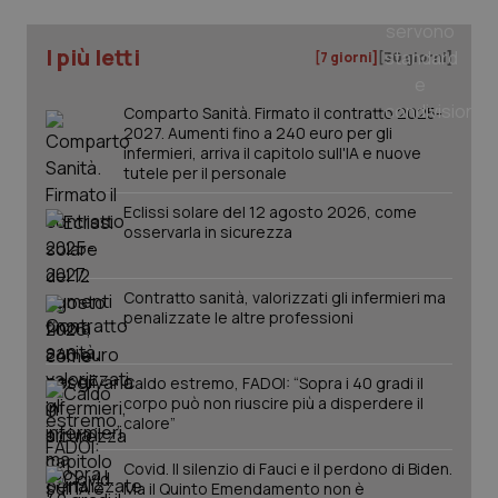
I più letti
[7 giorni]
[30 giorni]
Comparto Sanità. Firmato il contratto 2025-
2027. Aumenti fino a 240 euro per gli
infermieri, arriva il capitolo sull'IA e nuove
tutele per il personale
Eclissi solare del 12 agosto 2026, come
osservarla in sicurezza
_ga_KM60CM4NPH
.quotidianosanita.it
1 anno
mes
Contratto sanità, valorizzati gli infermieri ma
penalizzate le altre professioni
Caldo estremo, FADOI: “Sopra i 40 gradi il
corpo può non riuscire più a disperdere il
calore”
Covid. Il silenzio di Fauci e il perdono di Biden.
Ma il Quinto Emendamento non è
Fornitore
/
Nome
Scadenza
Descrizion