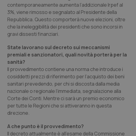
Valle D’Aosta
Oncodermatologia
contemporaneamente aumenta l’addizionale Irpef al
3%, viene rimosso e segnalato al Presidente della
Veneto
Oncoematologia
Repubblica. Questo comporterà nuove elezioni, oltre
che la ineleggibilità dei presidenti che sono incorsi in
Oncologia & Nutrizione
gravi dissesti finanziari.
State lavorano sul decreto sui meccanismi
Psoriasi & pelle
premiali e sanzionatori, quali novità porterà per la
sanità?
Quotidiano Cardiologia
Il provvedimento contiene una norma che introduce i
cosiddetti prezzi di riferimento per l’acquisto dei beni
Quotidiano Chirurgia
sanitari prevedendo, per chi si discosta dalla media
nazionale o regionale l’immediata, segnalazione alla
Quotidiano Oncologia
Corte dei Conti. Mentre ci sarà un premio economico
per tutte le Regioni che si attiveranno in questa
Quotidiano Pediatria
direzione.
A che punto è il provvedimento?
Rene & patologie urogenitali
Il decreto attualmente è all’esame della Commissione