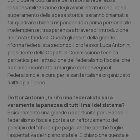
Sono due le coordinate della riforma federalista:
Calabria
Asma & BPCO
responsabilizzazione degli amministratori che, con il
superamento della spesa storica, saranno chiamati a
Campania
Car-T
far quadrare i bilanci rispondendo in prima persona alle
inadempienze; trasparenza attraverso l’introduzione
Emilia-Romagna
Colesterolo & coronaropatie
dei costi standard. Questi gli asset della grande
riforma federalista secondo il professor Luca Antonini,
presidente della Copaff, la Commissione tecnica
Friuli Venezia Giulia
Dermatite Atopica
paritetica per l’attuazione del federalismo fiscale, che
abbiamo incontrato a margine del convegno il
Lazio
Diabete & glucometri
Federalismo è la cura per la sanità italiana
organizzato
dall’Aiop a Torino.
Liguria
Disturbi dell’umore
Dottor Antonini, la riforma federalista sarà
Lombardia
Dolore
veramente la panacea di tutti i mali del sistema?
È sicuramente una grande opportunità per il Paese. Il
Marche
Donna & Salute
federalismo fiscale porta a un rafforzamento del
principio del "chi rompe paga" anche perchè toglie
Molise
Epatiti
l’aspettativa del ripiano statale. È chiaro che questa è