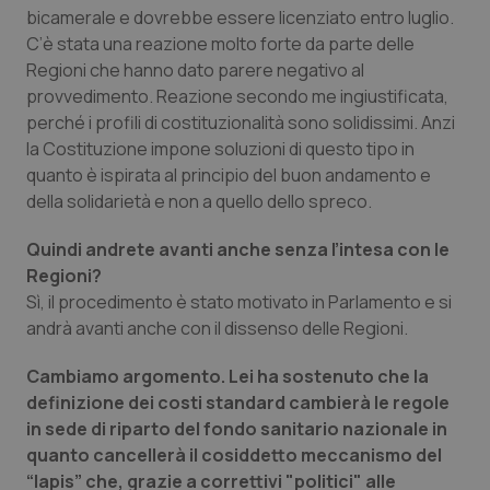
bicamerale e dovrebbe essere licenziato entro luglio.
Salute orale & impianti
C’è stata una reazione molto forte da parte delle
Regioni che hanno dato parere negativo al
Sangue & coagulazione
provvedimento. Reazione secondo me ingiustificata,
perché i profili di costituzionalità sono solidissimi. Anzi
Tiroide
la Costituzione impone soluzioni di questo tipo in
quanto è ispirata al principio del buon andamento e
Tumore al seno
della solidarietà e non a quello dello spreco.
Quindi andrete avanti anche senza l’intesa con le
Tumore ovarico
Regioni?
Sì, il procedimento è stato motivato in Parlamento e si
Tumori del Polmone & Testa Collo
andrà avanti anche con il dissenso delle Regioni.
Tumori gastrointestinali
Cambiamo argomento. Lei ha sostenuto che la
definizione dei costi standard cambierà le regole
Ulcera & Reflusso
in sede di riparto del fondo sanitario nazionale in
quanto cancellerà il cosiddetto meccanismo del
Vaccini
“lapis” che, grazie a correttivi "politici" alle