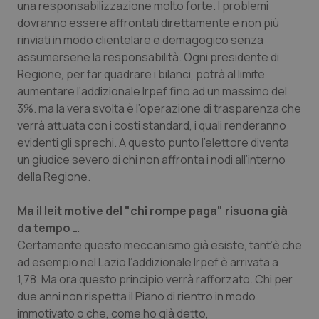
una responsabilizzazione molto forte. I problemi
dovranno essere affrontati direttamente e non più
Piemonte
HIV
rinviati in modo clientelare e demagogico senza
assumersene la responsabilità. Ogni presidente di
Provincia Autonoma di Bolzano
Infezioni & Febbre
Regione, per far quadrare i bilanci, potrà al limite
aumentare l’addizionale Irpef fino ad un massimo del
Provincia Autonoma di Trento
Ipertensione & Scompenso
3%. ma la vera svolta è l’operazione di trasparenza che
verrà attuata con i costi standard, i quali renderanno
Puglia
Malattie rare
evidenti gli sprechi. A questo punto l’elettore diventa
un giudice severo di chi non affronta i nodi all’interno
Sardegna
Malattia di Crohn & Rettocolite Ulcerosa
della Regione.
Sicilia
Neuroscienze & patologie neurodegenerative
Ma il leit motive del "chi rompe paga" risuona già
da tempo …
Certamente questo meccanismo già esiste, tant’è che
Toscana
Obesità
ad esempio nel Lazio l’addizionale Irpef è arrivata a
1,78. Ma ora questo principio verrà rafforzato. Chi per
Umbria
Oftalmologia
due anni non rispetta il Piano di rientro in modo
immotivato o che, come ho già detto,