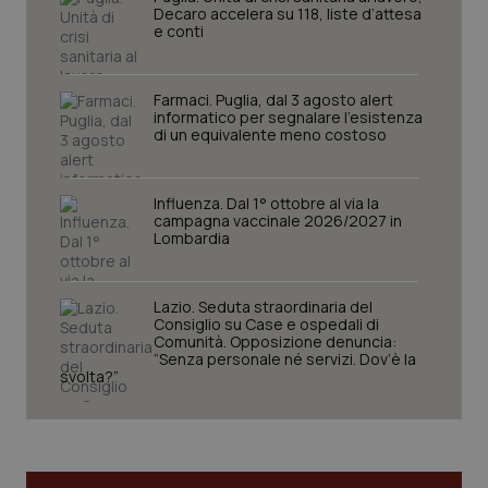
Decaro accelera su 118, liste d’attesa
e conti
Farmaci. Puglia, dal 3 agosto alert
informatico per segnalare l’esistenza
di un equivalente meno costoso
Influenza. Dal 1° ottobre al via la
campagna vaccinale 2026/2027 in
Lombardia
CookieScriptConsent
5 mesi
CookieScript
settim
www.quotidianosanita.it
Lazio. Seduta straordinaria del
Consiglio su Case e ospedali di
Comunità. Opposizione denuncia:
“Senza personale né servizi. Dov’è la
svolta?”