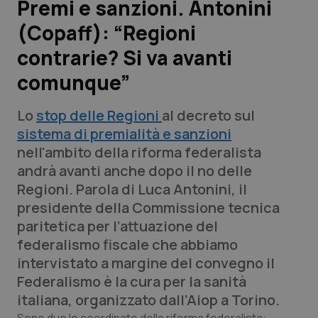
Premi e sanzioni. Antonini
(Copaff): “Regioni
Scienza e Farmaci
contrarie? Si va avanti
Studi e Analisi
comunque”
Lettere al direttore
Lo
stop delle Regioni
al decreto sul
sistema di premialità e sanzioni
Edizioni Regionali
nell'ambito della riforma federalista
andrà avanti anche dopo il no delle
QS Pro
Regioni. Parola di Luca Antonini, il
presidente della Commissione tecnica
Professionisti Sanitari.AI
paritetica per l’attuazione del
federalismo fiscale che abbiamo
Abruzzo
QS Pro Gold
intervistato a margine del convegno il
Federalismo è la cura per la sanità
QS Club
Newsletter
Basilicata
Artrite & artrosi
italiana,
organizzato dall’Aiop a Torino.