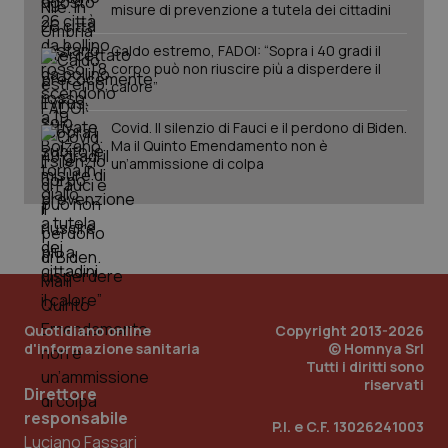
misure di prevenzione a tutela dei cittadini
Caldo estremo, FADOI: “Sopra i 40 gradi il
corpo può non riuscire più a disperdere il
calore”
Covid. Il silenzio di Fauci e il perdono di Biden.
Ma il Quinto Emendamento non è
un’ammissione di colpa
PHPSESSID
Sessio
PHP.net
www.quotidianosanita.it
Quotidiano online
Copyright 2013-2026
d'informazione sanitaria
© Homnya Srl
Tutti i diritti sono
riservati
Direttore
responsabile
P.I. e C.F. 13026241003
Luciano Fassari