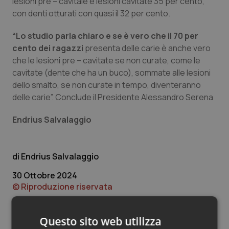
lesioni pre – cavitale e lesioni cavitate 35 per cento,
Valle D’Aosta
Oncodermatologia
con denti otturati con quasi il 32 per cento.
Veneto
Oncoematologia
“Lo studio parla chiaro e se è vero che il 70 per
cento dei ragazzi
presenta delle carie è anche vero
Oncologia & Nutrizione
che le lesioni pre – cavitate se non curate, come le
cavitate (dente che ha un buco), sommate alle lesioni
Psoriasi & pelle
dello smalto, se non curate in tempo, diventeranno
delle carie”. Conclude il Presidente Alessandro Serena
Quotidiano Cardiologia
Endrius Salvalaggio
Quotidiano Chirurgia
Endrius Salvalaggio
Quotidiano Oncologia
30 Ottobre 2024
© Riproduzione riservata
Quotidiano Pediatria
Rene & patologie urogenitali
Questo sito web utilizza