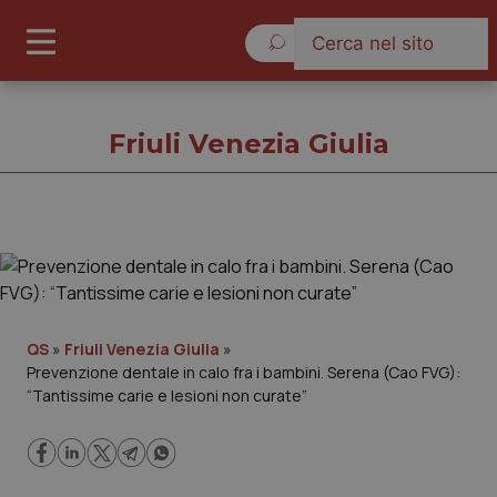
Lunedì 10 Agosto 2026
Friuli Venezia Giulia
Friuli Venezia Giulia
Cronache
QS
»
Friuli Venezia Giulia
»
Prevenzione dentale in calo fra i bambini. Serena (Cao FVG):
Governo e Parlamento
“Tantissime carie e lesioni non curate”
Regioni e Asl
Lavoro e Professioni