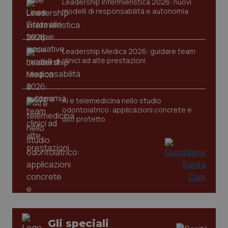
Leadership Infermieristica 2026: nuovi
modelli di responsabilità e autonomia
CookieScriptConsent
5 mesi
CookieScript
Leadership Medica 2026: guidare team
settim
www.quotidianosanita.it
clinici ad alte prestazioni
AI e telemedicina nello studio
odontoiatrico: applicazioni concrete e
uso protetto
tracking-sites-ironfish-
www.quotidianosanita.it
4
tracking-enable
settim
2 gior
Gli speciali