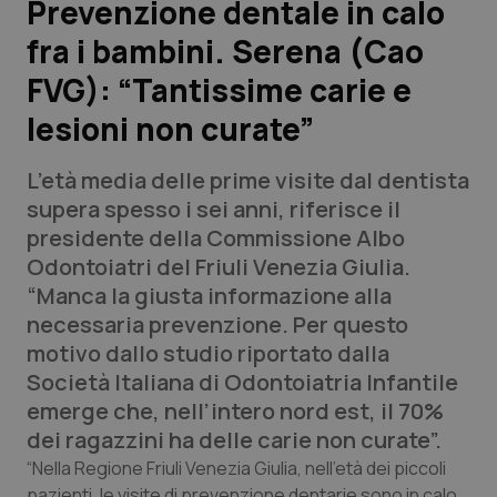
Prevenzione dentale in calo
fra i bambini. Serena (Cao
Scienza e Farmaci
FVG): “Tantissime carie e
Studi e Analisi
lesioni non curate”
Lettere al direttore
L’età media delle prime visite dal dentista
supera spesso i sei anni, riferisce il
Edizioni Regionali
presidente della Commissione Albo
Odontoiatri del Friuli Venezia Giulia.
QS Pro
“Manca la giusta informazione alla
necessaria prevenzione. Per questo
Professionisti Sanitari.AI
motivo dallo studio riportato dalla
Società Italiana di Odontoiatria Infantile
Abruzzo
QS Pro Gold
emerge che, nell’intero nord est, il 70%
dei ragazzini ha delle carie non curate”.
QS Club
Newsletter
Basilicata
Artrite & artrosi
“Nella Regione Friuli Venezia Giulia, nell’età dei piccoli
pazienti, le visite di prevenzione dentarie sono in calo,