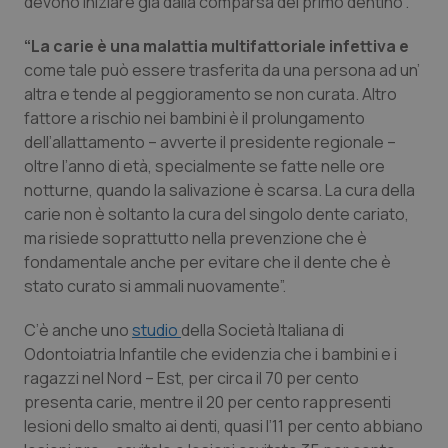
devono iniziare già dalla comparsa del primo dentino”.
Piemonte
HIV
“La carie è una malattia multifattoriale infettiva e
come tale può essere trasferita da una persona ad un’
Provincia Autonoma di Bolzano
Infezioni & Febbre
altra e tende al peggioramento se non curata. Altro
fattore a rischio nei bambini è il prolungamento
Provincia Autonoma di Trento
Ipertensione & Scompenso
dell’allattamento – avverte il presidente regionale –
oltre l’anno di età, specialmente se fatte nelle ore
notturne, quando la salivazione è scarsa. La cura della
Puglia
Malattie rare
carie non è soltanto la cura del singolo dente cariato,
ma risiede soprattutto nella prevenzione che è
Sardegna
Malattia di Crohn & Rettocolite Ulcerosa
fondamentale anche per evitare che il dente che è
stato curato si ammali nuovamente”.
Sicilia
Neuroscienze & patologie neurodegenerative
C’è anche uno
studio
della Società Italiana di
Toscana
Obesità
Odontoiatria Infantile che evidenzia che i bambini e i
ragazzi nel Nord – Est, per circa il 70 per cento
Umbria
Oftalmologia
presenta carie, mentre il 20 per cento rappresenti
lesioni dello smalto ai denti, quasi l’11 per cento abbiano