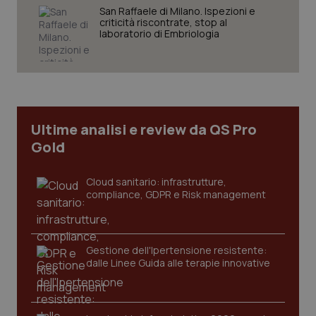
San Raffaele di Milano. Ispezioni e
criticità riscontrate, stop al
laboratorio di Embriologia
Necessari
Statistici
Marketing
I cookie necessari contribuiscono a rendere fruibile il
sito web abilitandone funzionalità di base quali la
navigazione sulle pagine e l'accesso alle aree
protette del sito. Il sito web non è in grado di
funzionare correttamente senza questi cookie.
Ultime analisi e review da QS Pro
Nome
Fornitore
/
Dominio
Scaden
Gold
VISITOR_PRIVACY_METADATA
5 mesi
YouTube
settim
.youtube.com
Cloud sanitario: infrastrutture,
compliance, GDPR e Risk management
Gestione dell'Ipertensione resistente:
dalle Linee Guida alle terapie innovative