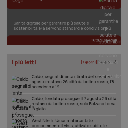
tracking-sites-ironfish-
www.quotidianosanita.it
4
session-id
settim
2 gior
Sanità digitale per garantire più salute e
sostenibilità. Ma servono standard e condivisione
_ga
1 anno
Google LLC
mes
.quotidianosanita.it
Tutti gli speciali
I più letti
[7 giorni]
[30 giorni]
Caldo, segnali di lenta ritirata dell'ondata: il 7
agosto restano 26 città da bollino rosso, l'8
scendono a 19
Caldo, l’ondata prosegue. Il 7 agosto 26 città
restano da bollino rosso, solo Bolzano torna
in giallo
West Nile. In Umbria intercettato
precocemente il virus, attivate subito le