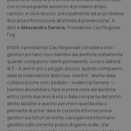
Calabria
Asma & BPCO
con il conseguente aumento di problemi di tipo
carioso, e ciò è dovuto, principalmente ad un problema
Campania
Car-T
di scarsa informazione all’attività di prevenzione”. A
dirlo è
Alessandro Serena,
Presidente Cao Regione
Fvg.
Emilia-Romagna
Colesterolo & coronaropatie
Infatti, il presidente Cao Regionale considera che i
Friuli Venezia Giulia
Dermatite Atopica
genitori portano i loro bambini dal dentista solitamente
quando compaiono i denti permanenti, ovvero dall’età
Lazio
Diabete & glucometri
di 5 – 6 anni in poi o peggio ancora, quando compaiono
delle problematiche dolorose, mentre, “anche dalla
Liguria
Disturbi dell’umore
collaborazione con i pediatri – evidenzia Serena – i
bambini dovrebbero fare la prima visita dal dentista
Lombardia
Dolore
entro i primi due anni di età o dalla comparsa del primo
dente da latte e questo perché in questa età ci
permette di poter dare le corrette informazioni ai
Marche
Donna & Salute
genitori sui fattori di rischio cariogeni ed informare i
genitori sulle corrette prassi di igiene orale, che
Molise
Epatiti