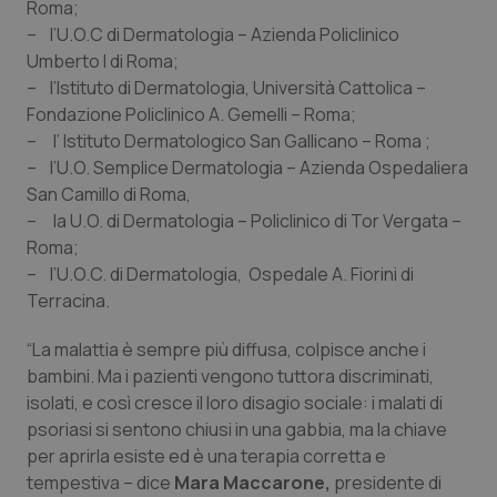
Roma;
– l’U.O.C di Dermatologia – Azienda Policlinico
Umberto I di Roma;
– l’Istituto di Dermatologia, Università Cattolica –
Fondazione Policlinico A. Gemelli – Roma;
– l’ Istituto Dermatologico San Gallicano – Roma ;
– l’U.O. Semplice Dermatologia – Azienda Ospedaliera
San Camillo di Roma,
– la U.O. di Dermatologia – Policlinico di Tor Vergata –
Roma;
– l’U.O.C. di Dermatologia, Ospedale A. Fiorini di
Terracina.
“La malattia è sempre più diffusa, colpisce anche i
bambini. Ma i pazienti vengono tuttora discriminati,
isolati, e così cresce il loro disagio sociale: i malati di
psoriasi si sentono chiusi in una gabbia, ma la chiave
per aprirla esiste ed è una terapia corretta e
tempestiva – dice
Mara Maccarone,
presidente di