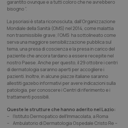
garantito ovunque e a tutti coloro che ne avrebbero
Salute orale & impianti
bisogno ”.
Sangue & coagulazione
La psoriasi è stata riconosciuta, dall’Organizzazione
Mondiale della Sanità (OMS) nel 2014, come malattia
non trasmissibile grave; l’OMS ha sottolineato come
Tiroide
serva una maggiore sensibilizzazione pubblica sul
tema, una presa di coscienza e la presa in carico del
Tumore al seno
paziente che ancora tardano a essere recepite nel
nostro Paese. Anche per questo, il 29 ottobre i centri
Tumore ovarico
di dermatologia saranno aperti per accogliere i
pazienti. Inoltre, in alcune piazze italiane saranno
Tumori del Polmone & Testa Collo
allestiti gazebo informativi per avere indicazioni sulla
patologia, per conoscere i Centri di riferimento e i
Tumori gastrointestinali
trattamenti possibili.
Queste le strutture che hanno aderito nel Lazio:
Ulcera & Reflusso
– l’Istituto Dermopatico dell'Immacolata, a Roma
– Ambulatorio di Dermatologia Ospedale Cristo Re –
Vaccini