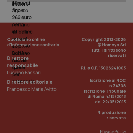
uti
nuo
ver
dell
You
YSC
Sessione
Que
Google LLC
imp
.youtube.com
You
ten
Quotidiano online
Copyright 2013-2026
vis
d'informazione sanitaria
© Homnya Srl
vid
Tutti i diritti sono
riservati
__Secure-
.youtube.com
5 mesi 4
Que
Direttore
ROLLOUT_TOKEN
settimane
imp
You
responsabile
P.I. e C.F. 13026241003
ges
Luciano Fassari
del
e d
Iscrizione al ROC
per
Direttore editoriale
del
n.34308
Francesco Maria Avitto
ute
Iscrizione Tribunale
di Roma n.115/2013
tracking-sites-
www.quotidianosanita.it
4
Que
ironfish-tracking-
del 22/05/2013
settimane
imp
named-enable
2 giorni
dal
per 
Riproduzione
sis
riservata
sol
ute
ide
Wel
Privacy Policy