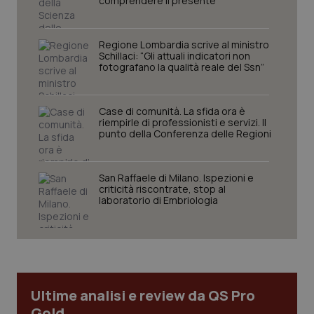
comprendere il presente
tracking-sites-ironfish-
www.quotidianosanita.it
4
tracking-enable
settim
2 gior
Regione Lombardia scrive al ministro
Schillaci: “Gli attuali indicatori non
fotografano la qualità reale del Ssn”
tracking-sites-ironfish-
www.quotidianosanita.it
4
session-id
settim
Case di comunità. La sfida ora è
2 gior
riempirle di professionisti e servizi. Il
punto della Conferenza delle Regioni
_ga
1 anno
Google LLC
San Raffaele di Milano. Ispezioni e
mes
.quotidianosanita.it
criticità riscontrate, stop al
laboratorio di Embriologia
Ultime analisi e review da QS Pro
Gold