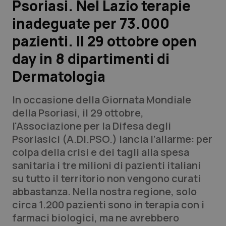
Psoriasi. Nel Lazio terapie
inadeguate per 73.000
Scienza e Farmaci
pazienti. Il 29 ottobre open
Studi e Analisi
day in 8 dipartimenti di
Dermatologia
Lettere al direttore
In occasione della Giornata Mondiale
Edizioni Regionali
della Psoriasi, il 29 ottobre,
l'Associazione per la Difesa degli
QS Pro
Psoriasici (A.DI.PSO.) lancia l’allarme: per
colpa della crisi e dei tagli alla spesa
Professionisti Sanitari.AI
sanitaria i tre milioni di pazienti italiani
su tutto il territorio non vengono curati
Abruzzo
QS Pro Gold
abbastanza. Nella nostra regione, solo
circa 1.200 pazienti sono in terapia con i
QS Club
Newsletter
Basilicata
Artrite & artrosi
farmaci biologici, ma ne avrebbero