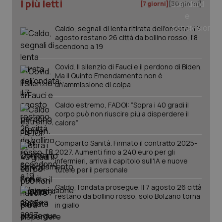
I più letti
[7 giorni]
[30 giorni]
_ga_0VMQEQKQ1N
.quotidianosanita.it
1 anno 1
Questo
mese
cookie
VISITOR_INFO1_LIVE
5 mesi 4
Que
Google LLC
viene
settimane
imp
.youtube.com
utilizzato
Caldo, segnali di lenta ritirata dell'ondata: il 7
You
da Google
ten
agosto restano 26 città da bollino rosso, l'8
Analytics
pre
scendono a 19
per
del
mantener
vid
lo stato
inco
Covid. Il silenzio di Fauci e il perdono di Biden.
della
può
Ma il Quinto Emendamento non è
sessione.
det
un’ammissione di colpa
vis
web
uti
Caldo estremo, FADOI: “Sopra i 40 gradi il
nuo
ver
corpo può non riuscire più a disperdere il
dell
calore”
You
__Secure-YNID
.youtube.com
5 mesi 4
Que
Comparto Sanità. Firmato il contratto 2025-
settimane
imp
2027. Aumenti fino a 240 euro per gli
You
infermieri, arriva il capitolo sull'IA e nuove
ten
pre
tutele per il personale
del
vid
Caldo, l’ondata prosegue. Il 7 agosto 26 città
inco
restano da bollino rosso, solo Bolzano torna
può
det
in giallo
vis
web