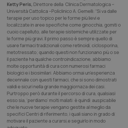
Ketty Peris,
Direttore della Clinica Dermatologica –
Piemonte
HIV
Università Cattolica –Policlinico A. Gemelli: “Si va dalle
terapie per uso topico per le forme più lievi e
Provincia Autonoma di Bolzano
Infezioni & Febbre
localizzate in aree specifiche come ginocchia, gomiti o
cuoio capelluto, alle terapie sistemiche utilizzate per
le forme più gravi. Il primo passo è sempre quello di
Provincia Autonoma di Trento
Ipertensione & Scompenso
usare farmaci tradizionali come retinoidi, ciclosporina,
metotressato; quando questi non funzionano più o se
Puglia
Malattie rare
il paziente ha qualche controindicazione, abbiamo
molte opportunità di cura con numerosi farmaci
Sardegna
Malattia di Crohn & Rettocolite Ulcerosa
biologici e i biosimilari. Abbiamo ormai un’esperienza
decennale con questi farmaci, che si sono dimostrati
Sicilia
Neuroscienze & patologie neurodegenerative
validi e sicuri nella grande maggiornaza dei casi.
Purtroppo però durante il percorso di cura, qualsiasi
Toscana
Obesità
esso sia, ‘perdiamo’ molti malati: è quindi auspicabile
che le nuove terapie vengano gestite al meglio da
Umbria
Oftalmologia
specifici Centri di riferimento, i quali siano in grado di
motivare il paziente a curarsi,e seguirlo in modo
adeguato.