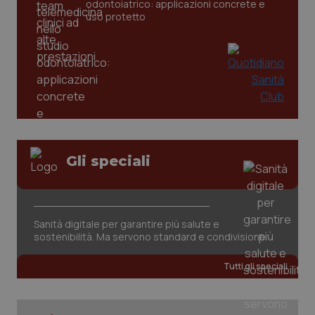
odontoiatrico: applicazioni concrete e
uso protetto
_ga_KM60CM4NPH
.quotidianosanita.it
1 anno
Gli speciali
mes
Sanità digitale per garantire più salute e
sostenibilità. Ma servono standard e condivisione
Tutti gli speciali
Fornitore
/
Nome
Scadenza
Descrizion
Dominio
Nome
Fornitore
/
Dominio
Scadenza
Des