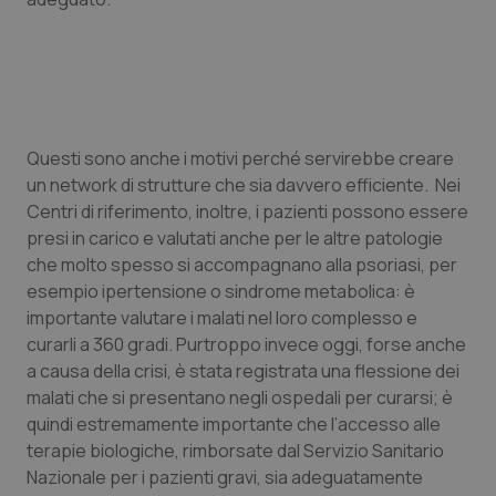
Valle D’Aosta
Oncodermatologia
Veneto
Oncoematologia
Oncologia & Nutrizione
Questi sono anche i motivi perché servirebbe creare
Psoriasi & pelle
un network di strutture che sia davvero efficiente. Nei
Centri di riferimento, inoltre, i pazienti possono essere
Quotidiano Cardiologia
presi in carico e valutati anche per le altre patologie
che molto spesso si accompagnano alla psoriasi, per
Quotidiano Chirurgia
esempio ipertensione o sindrome metabolica: è
importante valutare i malati nel loro complesso e
curarli a 360 gradi. Purtroppo invece oggi, forse anche
Quotidiano Oncologia
a causa della crisi, è stata registrata una flessione dei
malati che si presentano negli ospedali per curarsi; è
Quotidiano Pediatria
quindi estremamente importante che l’accesso alle
terapie biologiche, rimborsate dal Servizio Sanitario
Rene & patologie urogenitali
Nazionale per i pazienti gravi, sia adeguatamente