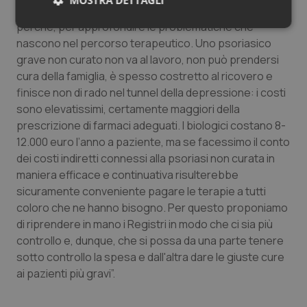
MOSTRA DETTAGLI
far sentire la loro voce e anche capire chi non si cura e
perché, per approfondire le problematiche che
Necessari
Statistici
Marketing
nascono nel percorso terapeutico. Uno psoriasico
grave non curato non va al lavoro, non può prendersi
cura della famiglia, è spesso costretto al ricovero e
finisce non di rado nel tunnel della depressione: i costi
sono elevatissimi, certamente maggiori della
prescrizione di farmaci adeguati. I biologici costano 8-
Necessari
Statistici
Marketing
12.000 euro l’anno a paziente, ma se facessimo il conto
I cookie necessari contribuiscono a rendere fruibile il
dei costi indiretti connessi alla psoriasi non curata in
sito web abilitandone funzionalità di base quali la
maniera efficace e continuativa risulterebbe
navigazione sulle pagine e l'accesso alle aree
protette del sito. Il sito web non è in grado di
sicuramente conveniente pagare le terapie a tutti
funzionare correttamente senza questi cookie.
coloro che ne hanno bisogno. Per questo proponiamo
Nome
Fornitore
/
Dominio
Scaden
di riprendere in mano i Registri in modo che ci sia più
VISITOR_PRIVACY_METADATA
5 mesi
YouTube
controllo e, dunque, che si possa da una parte tenere
settim
.youtube.com
sotto controllo la spesa e dall'altra dare le giuste cure
ai pazienti più gravi”.