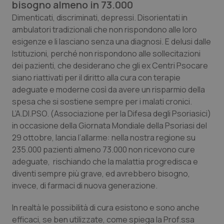
bisogno almeno in 73.000
Calabria
Asma & BPCO
Dimenticati, discriminati, depressi. Disorientati in
ambulatori tradizionali che non rispondono alle loro
Campania
Car-T
esigenze e li lasciano senza una diagnosi. E delusi dalle
Istituzioni, perché non rispondono alle sollecitazioni
Emilia-Romagna
Colesterolo & coronaropatie
dei pazienti, che desiderano che gli ex Centri Psocare
siano riattivati per il diritto alla cura con terapie
Friuli Venezia Giulia
Dermatite Atopica
adeguate e moderne così da avere un risparmio della
spesa che si sostiene sempre per i malati cronici.
Lazio
Diabete & glucometri
L’A.DI.PSO. (Associazione per la Difesa degli Psoriasici)
in occasione della Giornata Mondiale della Psoriasi del
Liguria
Disturbi dell’umore
29 ottobre, lancia l’allarme: nella nostra regione su
235.000 pazienti almeno 73.000 non ricevono cure
adeguate, rischiando che la malattia progredisca e
Lombardia
Dolore
diventi sempre più grave, ed avrebbero bisogno,
invece, di farmaci di nuova generazione.
Marche
Donna & Salute
In realtà le possibilità di cura esistono e sono anche
Molise
Epatiti
efficaci, se ben utilizzate, come spiega la Prof.ssa