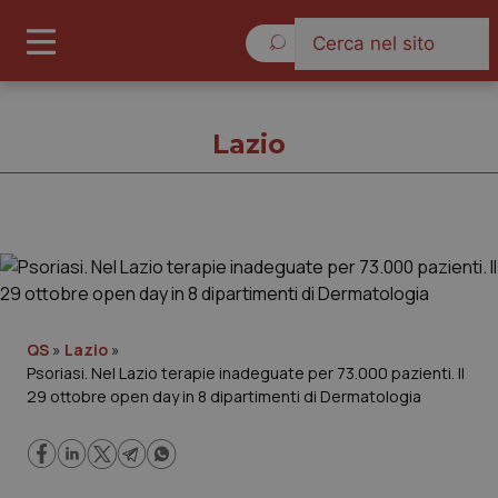
Sabato 8 Agosto 2026
Lazio
Lazio
Cronache
QS
»
Lazio
»
Psoriasi. Nel Lazio terapie inadeguate per 73.000 pazienti. Il
Governo e Parlamento
29 ottobre open day in 8 dipartimenti di Dermatologia
Regioni e Asl
Lavoro e Professioni