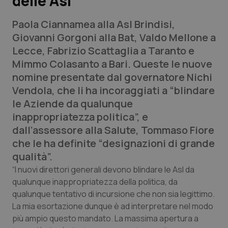
delle Asl
Paola Ciannamea alla Asl Brindisi,
Scienza e Farmaci
Giovanni Gorgoni alla Bat, Valdo Mellone a
Lecce, Fabrizio Scattaglia a Taranto e
Studi e Analisi
Mimmo Colasanto a Bari. Queste le nuove
nomine presentate dal governatore Nichi
Lettere al direttore
Vendola, che li ha incoraggiati a “blindare
le Aziende da qualunque
Edizioni Regionali
inappropriatezza politica”, e
dall’assessore alla Salute, Tommaso Fiore
QS Pro
che le ha definite “designazioni di grande
qualità”.
Professionisti Sanitari.AI
“I nuovi direttori generali devono blindare le Asl da
qualunque inappropriatezza della politica, da
Abruzzo
QS Pro Gold
qualunque tentativo di incursione che non sia legittimo.
QS Club
Newsletter
La mia esortazione dunque è ad interpretare nel modo
Basilicata
Artrite & artrosi
più ampio questo mandato. La massima apertura a