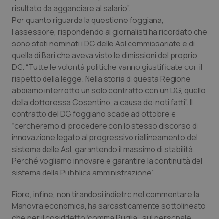
Valle D’Aosta
Oncodermatologia
risultato da agganciare al salario”.
Per quanto riguarda la questione foggiana,
Veneto
Oncoematologia
l’assessore, rispondendo ai giornalisti ha ricordato che
sono stati nominati i DG delle Asl commissariate e di
Oncologia & Nutrizione
quella di Bari che aveva visto le dimissioni del proprio
DG. “Tutte le volontà politiche vanno giustificate con il
Psoriasi & pelle
rispetto della legge. Nella storia di questa Regione
abbiamo interrotto un solo contratto con un DG, quello
della dottoressa Cosentino, a causa dei noti fatti”. Il
Quotidiano Cardiologia
contratto del DG foggiano scade ad ottobre e
“cercheremo di procedere con lo stesso discorso di
Quotidiano Chirurgia
innovazione legato al progressivo riallineamento del
sistema delle Asl, garantendo il massimo di stabilità.
Quotidiano Oncologia
Perché vogliamo innovare e garantire la continuità del
sistema della Pubblica amministrazione”.
Quotidiano Pediatria
Fiore, infine, non tirandosi indietro nel commentare la
Rene & patologie urogenitali
Manovra economica, ha sarcasticamente sottolineato
che per il cosiddetto ‘comma Puglia’, sul personale