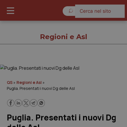
Sabato 8 Agosto 2026
Regioni e Asl
Regioni e Asl
Cronache
QS
»
Regioni e Asl
»
Puglia. Presentati i nuovi Dg delle Asl
Governo e Parlamento
Regioni e Asl
Puglia. Presentati i nuovi Dg
Lavoro e Professioni