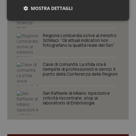
Settimana della Scienza dello
MOSTRA DETTAGLI
Spallanzani: capire la ricerca per
comprendere il presente
Necessari
Statistici
Marketing
Regione Lombardia scrive al ministro
Schillaci: “Gli attuali indicatori non
fotografano la qualità reale del Ssn”
Case di comunità. La sfida ora è
Necessari
Statistici
Marketing
riempirle di professionisti e servizi. Il
punto della Conferenza delle Regioni
I cookie necessari contribuiscono a rendere fruibile il
sito web abilitandone funzionalità di base quali la
navigazione sulle pagine e l'accesso alle aree
protette del sito. Il sito web non è in grado di
San Raffaele di Milano. Ispezioni e
funzionare correttamente senza questi cookie.
criticità riscontrate, stop al
laboratorio di Embriologia
Nome
Fornitore
/
Dominio
Scaden
VISITOR_PRIVACY_METADATA
5 mesi
YouTube
settim
.youtube.com