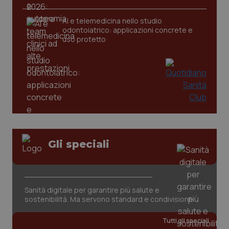
AI e telemedicina nello studio
tracking-sites-ironfish-
www.quotidianosanita.it
4
odontoiatrico: applicazioni concrete e
tracking-enable
settim
uso protetto
2 gior
tracking-sites-ironfish-
www.quotidianosanita.it
4
session-id
settim
2 gior
_ga
1 anno
Google LLC
Gli speciali
mes
.quotidianosanita.it
Sanità digitale per garantire più salute e
sostenibilità. Ma servono standard e condivisione
Tutti gli speciali