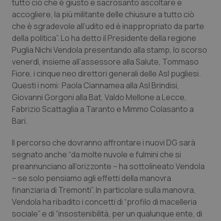
tutto ciò che è giusto e sacrosanto ascoltare e
Calabria
Asma & BPCO
accogliere, la più militante delle chiusure a tutto ciò
che è sgradevole all’udito ed è inappropriato da parte
Campania
Car-T
della politica”. Lo ha detto il Presidente della regione
Puglia Nichi Vendola presentando alla stamp, lo scorso
Emilia-Romagna
Colesterolo & coronaropatie
venerdì, insieme all’assessore alla Salute, Tommaso
Fiore, i cinque neo direttori generali delle Asl pugliesi.
Friuli Venezia Giulia
Dermatite Atopica
Questi i nomi: Paola Ciannamea alla Asl Brindisi,
Giovanni Gorgoni alla Bat, Valdo Mellone a Lecce,
Fabrizio Scattaglia a Taranto e Mimmo Colasanto a
Lazio
Diabete & glucometri
Bari.
Liguria
Disturbi dell’umore
Il percorso che dovranno affrontare i nuovi DG sarà
segnato anche “da molte nuvole e fulmini che si
Lombardia
Dolore
preannunciano all’orizzonte – ha sottolineato Vendola
– se solo pensiamo agli effetti della manovra
Marche
Donna & Salute
finanziaria di Tremonti”. In particolare sulla manovra,
Vendola ha ribadito i concetti di “profilo di macelleria
Molise
Epatiti
sociale” e di “insostenibilità, per un qualunque ente, di