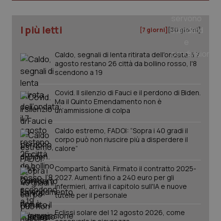
I più letti
[7 giorni]
[30 giorni]
Caldo, segnali di lenta ritirata dell'ondata: il 7
agosto restano 26 città da bollino rosso, l'8
scendono a 19
Covid. Il silenzio di Fauci e il perdono di Biden.
Ma il Quinto Emendamento non è
un’ammissione di colpa
Caldo estremo, FADOI: “Sopra i 40 gradi il
corpo può non riuscire più a disperdere il
calore”
PHPSESSID
Sessio
PHP.net
Comparto Sanità. Firmato il contratto 2025-
www.quotidianosanita.it
2027. Aumenti fino a 240 euro per gli
infermieri, arriva il capitolo sull'IA e nuove
tutele per il personale
Eclissi solare del 12 agosto 2026, come