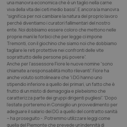
una manovra economica che è un taglio nella carne
viva della vita dei ceti medio bassi”. E ancora la manovra
Piemonte
HIV
“significa per noi cambiare la natura del proprio lavoro
perché diventiamo i curatori fallimentari del nostro
Provincia Autonoma di Bolzano
Infezioni & Febbre
ente. Noi dobbiamo essere coloro che mettono nelle
proprie mani le forbici che per legge ci impone
Provincia Autonoma di Trento
Ipertensione & Scompenso
Tremonti, con il giochino che siamo noi che dobbiamo
tagliare le reti protettive nei confronti delle vite
Puglia
Malattie rare
soprattutto delle persone più povere”.
Anche per l’assessore Fiore le nuove nomine “sono
Sardegna
Malattia di Crohn & Rettocolite Ulcerosa
chiamate a responsabilità molto rilevanti”. Fiore ha
anche voluto sottolineare che “i DG hanno uno
Sicilia
Neuroscienze & patologie neurodegenerative
stipendio inferiore a quello dei primari, un fatto che è
frutto di un misto di demagogia e plebeismo che
caratterizza parte dei gruppi dirigenti pugliesi”. “Dopo
Toscana
Obesità
l’estate porteremo in Consiglio un provvedimento per
adeguare il salario dei DG a quello del contratto sanità
Umbria
Oftalmologia
– ha proseguito -. Potremmo utilizzare leggi come
quella del Piemonte che prevede un’indennità di