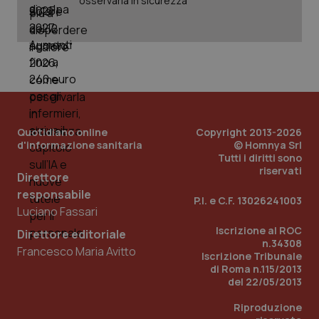
osservarla in sicurezza
Quotidiano online
Copyright 2013-2026
d'informazione sanitaria
© Homnya Srl
Tutti i diritti sono
riservati
Direttore
_ga_KM60CM4NPH
.quotidianosanita.it
1 anno
mes
responsabile
P.I. e C.F. 13026241003
Luciano Fassari
Iscrizione al ROC
Direttore editoriale
n.34308
Francesco Maria Avitto
Iscrizione Tribunale
di Roma n.115/2013
del 22/05/2013
Riproduzione
Fornitore
/