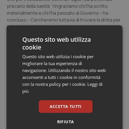
precario della sanità, “ringraziamo chi l’ha scritto
Salute orale & impianti
materialmente e chi l’ha passato al Governo – ha
concluso -.Cercheremo tuttavia di trovare la dritta per
Sangue & coagulazione
trovare una soluzione per tutelare i lavoratori e i servizi
connessi”.
Tiroide
Questo sito web utilizza
cookie
Tumore al seno
11 Luglio 2011
Questo sito web utilizza i cookie per
© Riproduzione riservata
migliorare la tua esperienza di
Tumore ovarico
navigazione. Utilizzando il nostro sito web
acconsenti a tutti i cookie in conformità
Tumori del Polmone & Testa Collo
con la nostra policy per i cookie.
Leggi di
più
Tumori gastrointestinali
Potrebbe interessarti in
ACCETTA TUTTI
Ulcera & Reflusso
Regioni e Asl
RIFIUTA
Vaccini