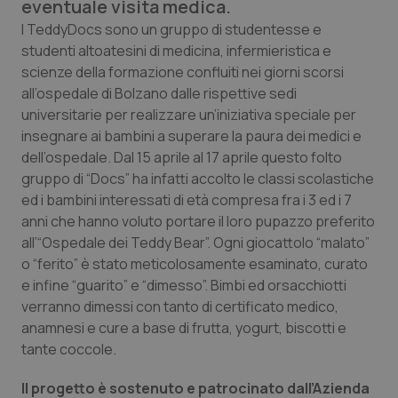
eventuale visita medica.
Calabria
Asma & BPCO
I TeddyDocs sono un gruppo di studentesse e
studenti altoatesini di medicina, infermieristica e
Campania
Car-T
scienze della formazione confluiti nei giorni scorsi
all’ospedale di Bolzano dalle rispettive sedi
Emilia-Romagna
Colesterolo & coronaropatie
universitarie per realizzare un’iniziativa speciale per
insegnare ai bambini a superare la paura dei medici e
Friuli Venezia Giulia
Dermatite Atopica
dell’ospedale. Dal 15 aprile al 17 aprile questo folto
gruppo di “Docs” ha infatti accolto le classi scolastiche
Lazio
Diabete & glucometri
ed i bambini interessati di età compresa fra i 3 ed i 7
anni che hanno voluto portare il loro pupazzo preferito
all’“Ospedale dei Teddy Bear”. Ogni giocattolo “malato”
Liguria
Disturbi dell’umore
o “ferito” è stato meticolosamente esaminato, curato
e infine “guarito” e “dimesso”. Bimbi ed orsacchiotti
Lombardia
Dolore
verranno dimessi con tanto di certificato medico,
anamnesi e cure a base di frutta, yogurt, biscotti e
Marche
Donna & Salute
tante coccole.
Molise
Epatiti
Il progetto è sostenuto e patrocinato dall’Azienda