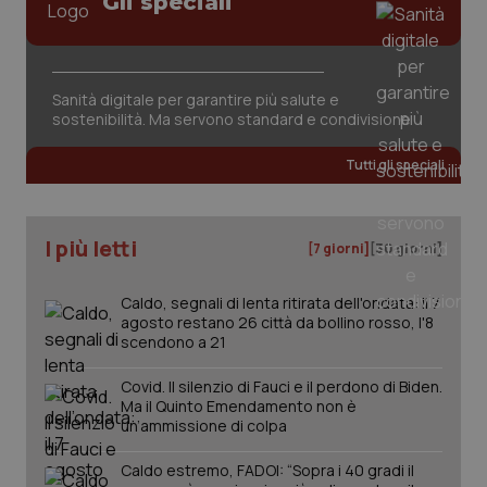
Gli speciali
Sanità digitale per garantire più salute e
sostenibilità. Ma servono standard e condivisione
Tutti gli speciali
I più letti
[7 giorni]
[30 giorni]
Caldo, segnali di lenta ritirata dell'ondata: il 7
agosto restano 26 città da bollino rosso, l'8
scendono a 21
Covid. Il silenzio di Fauci e il perdono di Biden.
Ma il Quinto Emendamento non è
un’ammissione di colpa
PHPSESSID
Sessio
PHP.net
Caldo estremo, FADOI: “Sopra i 40 gradi il
www.quotidianosanita.it