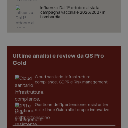
VISITOR_PRIVACY_METADATA
5 mesi
YouTube
settim
.youtube.com
Influenza. Dal 1° ottobre al via la
campagna vaccinale 2026/2027 in
Lombardia
Ultime analisi e review da QS Pro
Gold
Cloud sanitario: infrastrutture,
compliance, GDPR e Risk management
CookieScriptConsent
5 mesi
CookieScript
settim
www.quotidianosanita.it
Gestione dell'Ipertensione resistente:
dalle Linee Guida alle terapie innovative