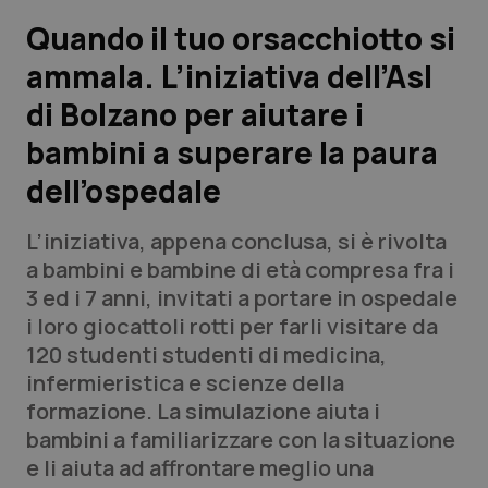
Quando il tuo orsacchiotto si
Scienza e Farmaci
ammala. L’iniziativa dell’Asl
di Bolzano per aiutare i
Studi e Analisi
bambini a superare la paura
Lettere al direttore
dell’ospedale
Edizioni Regionali
L’iniziativa, appena conclusa, si è rivolta
a bambini e bambine di età compresa fra i
QS Pro
3 ed i 7 anni, invitati a portare in ospedale
i loro giocattoli rotti per farli visitare da
Professionisti Sanitari.AI
120 studenti studenti di medicina,
infermieristica e scienze della
Abruzzo
QS Pro Gold
formazione. La simulazione aiuta i
bambini a familiarizzare con la situazione
QS Club
Newsletter
Basilicata
Artrite & artrosi
e li aiuta ad affrontare meglio una