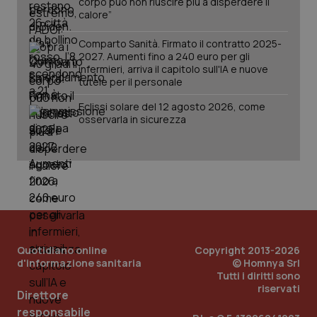
corpo può non riuscire più a disperdere il
calore”
Comparto Sanità. Firmato il contratto 2025-
2027. Aumenti fino a 240 euro per gli
infermieri, arriva il capitolo sull'IA e nuove
tutele per il personale
Eclissi solare del 12 agosto 2026, come
osservarla in sicurezza
_ga_KM60CM4NPH
.quotidianosanita.it
1 anno
mes
Quotidiano online
Copyright 2013-2026
d'informazione sanitaria
© Homnya Srl
Tutti i diritti sono
riservati
Direttore
responsabile