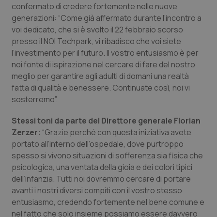
Valle D’Aosta
Oncodermatologia
confermato di credere fortemente nelle nuove
generazioni: “Come già affermato durante l’incontro a
Veneto
Oncoematologia
voi dedicato, che si è svolto il 22 febbraio scorso
presso il NOI Techpark, vi ribadisco che voi siete
Oncologia & Nutrizione
l’investimento per il futuro. Il vostro entusiasmo è per
noi fonte di ispirazione nel cercare di fare del nostro
meglio per garantire agli adulti di domani una realtà
Psoriasi & pelle
fatta di qualità e benessere. Continuate così, noi vi
sosterremo”.
Quotidiano Cardiologia
Stessi toni da parte del Direttore generale Florian
Quotidiano Chirurgia
Zerzer:
“Grazie perché con questa iniziativa avete
portato all’interno dell’ospedale, dove purtroppo
Quotidiano Oncologia
spesso si vivono situazioni di sofferenza sia fisica che
psicologica, una ventata della gioia e dei colori tipici
Quotidiano Pediatria
dell’infanzia. Tutti noi dovremmo cercare di portare
avanti i nostri diversi compiti con il vostro stesso
entusiasmo, credendo fortemente nel bene comune e
Rene & patologie urogenitali
nel fatto che solo insieme possiamo essere davvero