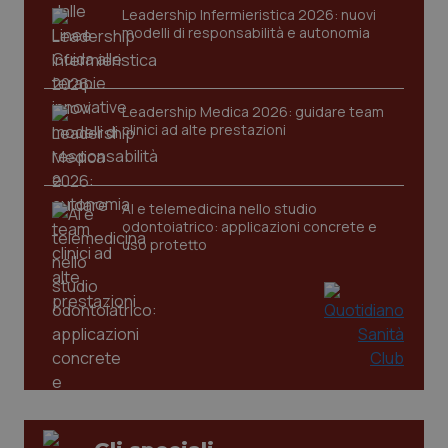
Leadership Infermieristica 2026: nuovi
modelli di responsabilità e autonomia
Leadership Medica 2026: guidare team
clinici ad alte prestazioni
tracking-sites-ironfish-
www.quotidianosanita.it
4
tracking-enable
settim
2 gior
AI e telemedicina nello studio
odontoiatrico: applicazioni concrete e
uso protetto
tracking-sites-ironfish-
www.quotidianosanita.it
4
session-id
settim
2 gior
_ga
1 anno
Google LLC
mes
.quotidianosanita.it