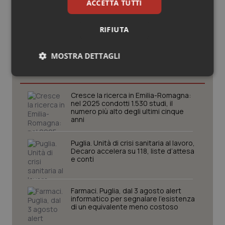
ACCETTA TUTTI
Potrebbe interessarti in
RIFIUTA
Provincia Autonoma di
MOSTRA DETTAGLI
Trento
Necessari
Statistici
Marketing
Cresce la ricerca in Emilia-Romagna:
nel 2025 condotti 1.530 studi, il
numero più alto degli ultimi cinque
anni
Puglia. Unità di crisi sanitaria al lavoro,
Necessari
Statistici
Marketing
Decaro accelera su 118, liste d’attesa
e conti
I cookie necessari contribuiscono a rendere fruibile il
sito web abilitandone funzionalità di base quali la
navigazione sulle pagine e l'accesso alle aree
Farmaci. Puglia, dal 3 agosto alert
protette del sito. Il sito web non è in grado di
informatico per segnalare l’esistenza
funzionare correttamente senza questi cookie.
di un equivalente meno costoso
Nome
Fornitore
/
Dominio
Scaden