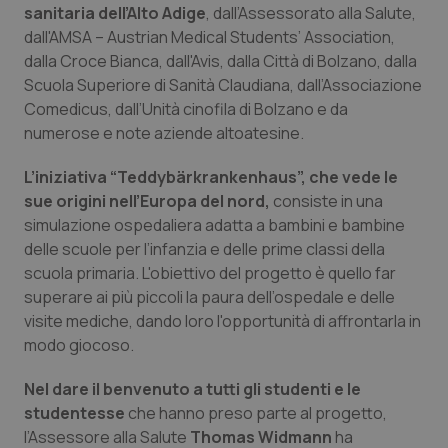
sanitaria dell’Alto Adige
, dall’Assessorato alla Salute,
Piemonte
HIV
dall'AMSA – Austrian Medical Students’ Association,
dalla Croce Bianca, dall'Avis, dalla Città di Bolzano, dalla
Scuola Superiore di Sanità Claudiana, dall’Associazione
Provincia Autonoma di Bolzano
Infezioni & Febbre
Comedicus, dall’Unità cinofila di Bolzano e da
numerose e note aziende altoatesine.
Provincia Autonoma di Trento
Ipertensione & Scompenso
L’iniziativa “Teddybärkrankenhaus”, che vede le
Puglia
Malattie rare
sue origini nell’Europa del nord,
consiste in una
simulazione ospedaliera adatta a bambini e bambine
Sardegna
Malattia di Crohn & Rettocolite Ulcerosa
delle scuole per l’infanzia e delle prime classi della
scuola primaria. L'obiettivo del progetto è quello far
Sicilia
Neuroscienze & patologie neurodegenerative
superare ai più piccoli la paura dell’ospedale e delle
visite mediche, dando loro l'opportunità di affrontarla in
modo giocoso.
Toscana
Obesità
Nel dare il benvenuto a tutti gli studenti e le
Umbria
Oftalmologia
studentesse
che hanno preso parte al progetto,
l’Assessore alla Salute
Thomas Widmann
ha