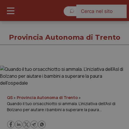
Venerdì 7 Agosto 2026
Provincia Autonoma di Trento
Provincia Autonoma di Trento
Cronache
Governo e Parlamento
QS
»
Provincia Autonoma di Trento
»
Quando il tuo orsacchiotto si ammala. L’iniziativa dell’Asl di
Bolzano per aiutare i bambini a superare la paura
Regioni e Asl
dell’ospedale
Lavoro e Professioni