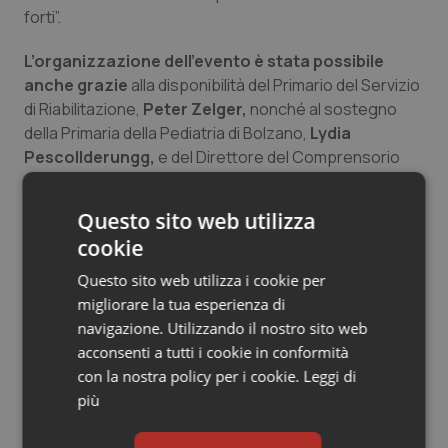
forti”.
Salute orale & impianti
L’organizzazione dell’evento è stata possibile
Sangue & coagulazione
anche grazie
alla disponibilità del Primario del Servizio
di Riabilitazione,
Peter Zelger,
nonché al sostegno
Tiroide
della Primaria della Pediatria di Bolzano,
Lydia
Pescollderungg,
e del Direttore del Comprensorio
Tumore al seno
sanitario di Bolzano
Umberto Tait
che i giovani
TeddyDocs hanno voluto ringraziare ufficialmente in
Questo sito web utilizza
occasione della conferenza stampa indetta per la
Tumore ovarico
cookie
presentazione del progetto.
Questo sito web utilizza i cookie per
Tumori del Polmone & Testa Collo
migliorare la tua esperienza di
19 Aprile 2019
navigazione. Utilizzando il nostro sito web
Tumori gastrointestinali
© Riproduzione riservata
acconsenti a tutti i cookie in conformità
con la nostra policy per i cookie.
Leggi di
Ulcera & Reflusso
più
Vaccini