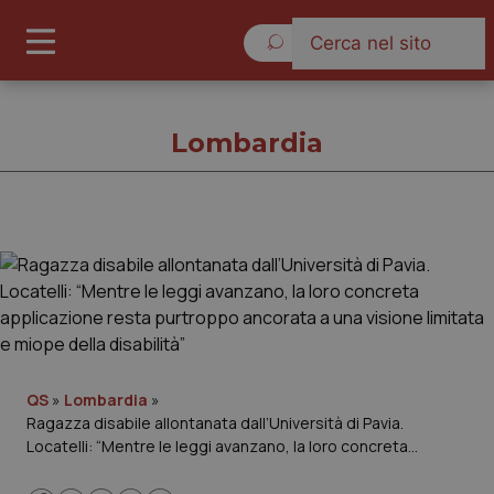
Venerdì 7 Agosto 2026
Lombardia
Lombardia
Cronache
Governo e Parlamento
QS
»
Lombardia
»
Ragazza disabile allontanata dall’Università di Pavia.
Regioni e Asl
Locatelli: “Mentre le leggi avanzano, la loro concreta
applicazione resta purtroppo ancorata a una visione limitata
Lavoro e Professioni
e miope della disabilità”