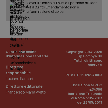
Covid. Il silenzio di Fauci e il perdono di Biden.
Ma il Quinto Emendamento non è
un’ammissione di colpa
PHPSESSID
Sessio
PHP.net
www.quotidianosanita.it
Quotidiano online
Copyright 2013-2026
d'informazione sanitaria
© Homnya Srl
Tutti i diritti sono
riservati
Direttore
responsabile
P.I. e C.F. 13026241003
Luciano Fassari
Iscrizione al ROC
Direttore editoriale
n.34308
Francesco Maria Avitto
Iscrizione Tribunale
di Roma n.115/2013
del 22/05/2013