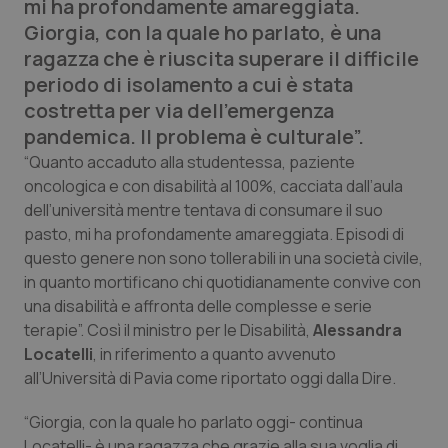
mi ha profondamente amareggiata.
Calabria
Asma & BPCO
Giorgia, con la quale ho parlato, è una
ragazza che è riuscita superare il difficile
Campania
Car-T
periodo di isolamento a cui è stata
costretta per via dell’emergenza
Emilia-Romagna
Colesterolo & coronaropatie
pandemica. Il problema è culturale”.
“Quanto accaduto alla studentessa, paziente
Friuli Venezia Giulia
Dermatite Atopica
oncologica e con disabilità al 100%, cacciata dall’aula
dell’università mentre tentava di consumare il suo
Lazio
Diabete & glucometri
pasto, mi ha profondamente amareggiata. Episodi di
questo genere non sono tollerabili in una società civile,
Liguria
Disturbi dell’umore
in quanto mortificano chi quotidianamente convive con
una disabilità e affronta delle complesse e serie
Lombardia
Dolore
terapie”. Così il ministro per le Disabilità,
Alessandra
Locatelli
, in riferimento a quanto avvenuto
all’Università di Pavia come riportato oggi dalla
Marche
Donna & Salute
Dire
.
“Giorgia, con la quale ho parlato oggi- continua
Molise
Epatiti
Locatelli- è una ragazza che grazie alla sua voglia di