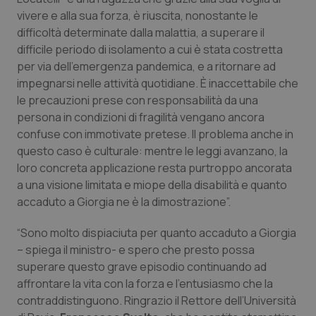
vivere e alla sua forza, è riuscita, nonostante le
Piemonte
HIV
difficoltà determinate dalla malattia, a superare il
difficile periodo di isolamento a cui è stata costretta
Provincia Autonoma di Bolzano
Infezioni & Febbre
per via dell’emergenza pandemica, e a ritornare ad
impegnarsi nelle attività quotidiane. È inaccettabile che
Provincia Autonoma di Trento
Ipertensione & Scompenso
le precauzioni prese con responsabilità da una
persona in condizioni di fragilità vengano ancora
confuse con immotivate pretese. Il problema anche in
Puglia
Malattie rare
questo caso è culturale: mentre le leggi avanzano, la
loro concreta applicazione resta purtroppo ancorata
Sardegna
Malattia di Crohn & Rettocolite Ulcerosa
a una visione limitata e miope della disabilità e quanto
accaduto a Giorgia ne è la dimostrazione”.
Sicilia
Neuroscienze & patologie neurodegenerative
“Sono molto dispiaciuta per quanto accaduto a Giorgia
Toscana
Obesità
– spiega il ministro- e spero che presto possa
superare questo grave episodio continuando ad
Umbria
Oftalmologia
affrontare la vita con la forza e l’entusiasmo che la
contraddistinguono. Ringrazio il Rettore dell’Università