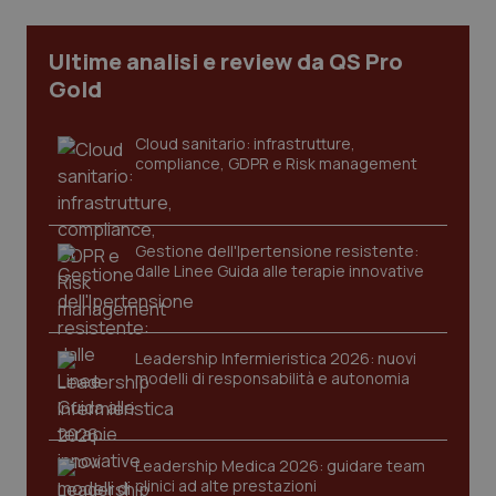
Necessari
Statistici
Marketing
I cookie necessari contribuiscono a rendere fruibile il
Ultime analisi e review da QS Pro
sito web abilitandone funzionalità di base quali la
navigazione sulle pagine e l'accesso alle aree
Gold
protette del sito. Il sito web non è in grado di
funzionare correttamente senza questi cookie.
Cloud sanitario: infrastrutture,
Nome
Fornitore
/
Dominio
Scaden
compliance, GDPR e Risk management
VISITOR_PRIVACY_METADATA
5 mesi
YouTube
settim
.youtube.com
Gestione dell'Ipertensione resistente:
dalle Linee Guida alle terapie innovative
Leadership Infermieristica 2026: nuovi
modelli di responsabilità e autonomia
Leadership Medica 2026: guidare team
clinici ad alte prestazioni