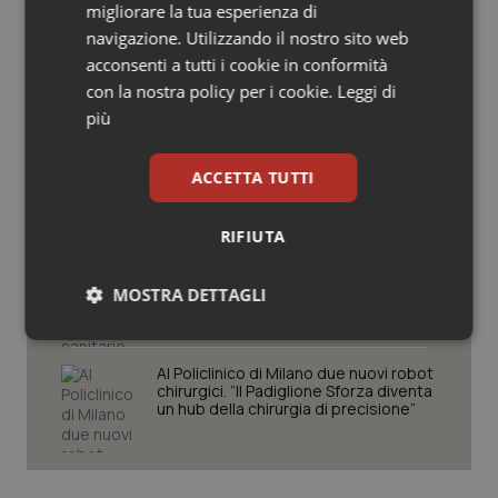
migliorare la tua esperienza di
Salute orale & impianti
navigazione. Utilizzando il nostro sito web
Cresce la ricerca in Emilia-Romagna:
acconsenti a tutti i cookie in conformità
nel 2025 condotti 1.530 studi, il
Sangue & coagulazione
con la nostra policy per i cookie.
Leggi di
numero più alto degli ultimi cinque
anni
più
Tiroide
Lombardia, nuove misure per liste
ACCETTA TUTTI
d’attesa e sanità territoriale.
Tumore al seno
Bertolaso: “Sistema più vicino ai
cittadini”
RIFIUTA
Tumore ovarico
Lombardia. Al via il soccorso sanitario
avanzato in ambiente impervio.
MOSTRA DETTAGLI
Bertolaso: “Apripista nazionale”
Tumori del Polmone & Testa Collo
Necessari
Statistici
Marketing
Tumori gastrointestinali
Al Policlinico di Milano due nuovi robot
chirurgici. “Il Padiglione Sforza diventa
un hub della chirurgia di precisione”
Ulcera & Reflusso
Vaccini