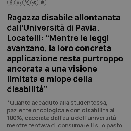
Scienza e Farmaci
Ragazza disabile allontanata
dall’Università di Pavia.
Studi e Analisi
Locatelli: “Mentre le leggi
Lettere al direttore
avanzano, la loro concreta
applicazione resta purtroppo
Edizioni Regionali
ancorata a una visione
QS Pro
limitata e miope della
disabilità”
Professionisti Sanitari.AI
“Quanto accaduto alla studentessa,
Abruzzo
QS Pro Gold
paziente oncologica e con disabilità al
100%, cacciata dall’aula dell’università
QS Club
Newsletter
Basilicata
Artrite & artrosi
mentre tentava di consumare il suo pasto,