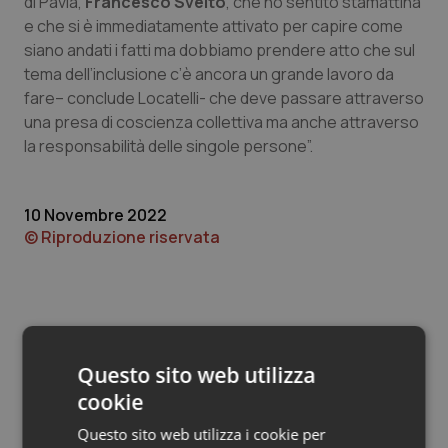
di Pavia,
Valle D’Aosta
Oncodermatologia
Francesco Svelto
, che ho sentito stamattina
e che si è immediatamente attivato per capire come
siano andati i fatti ma dobbiamo prendere atto che sul
Veneto
Oncoematologia
tema dell’inclusione c’è ancora un grande lavoro da
fare– conclude Locatelli- che deve passare attraverso
Oncologia & Nutrizione
una presa di coscienza collettiva ma anche attraverso
la responsabilità delle singole persone”.
Psoriasi & pelle
Quotidiano Cardiologia
10 Novembre 2022
© Riproduzione riservata
Quotidiano Chirurgia
Quotidiano Oncologia
Quotidiano Pediatria
Questo sito web utilizza
Potrebbe interessarti in
cookie
Rene & patologie urogenitali
Lombardia
Questo sito web utilizza i cookie per