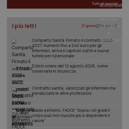
Tutti gli speciali
_ga
1 anno
Google LLC
mes
.quotidianosanita.it
I più letti
[7 giorni]
[30 giorni]
Comparto Sanità. Firmato il contratto 2025-
2027. Aumenti fino a 240 euro per gli
infermieri, arriva il capitolo sull'IA e nuove
tutele per il personale
Eclissi solare del 12 agosto 2026, come
osservarla in sicurezza
Contratto sanità, valorizzati gli infermieri ma
penalizzate le altre professioni
Caldo estremo, FADOI: “Sopra i 40 gradi il
corpo può non riuscire più a disperdere il
calore”