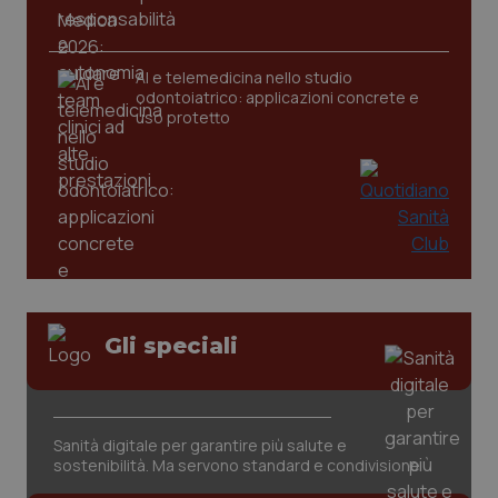
CookieScriptConsent
5 mesi
CookieScript
settim
www.quotidianosanita.it
AI e telemedicina nello studio
odontoiatrico: applicazioni concrete e
uso protetto
tracking-sites-ironfish-
www.quotidianosanita.it
4
tracking-enable
settim
Gli speciali
2 gior
Sanità digitale per garantire più salute e
tracking-sites-ironfish-
www.quotidianosanita.it
4
session-id
settim
sostenibilità. Ma servono standard e condivisione
2 gior