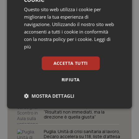
Salute orale & impianti
Questo sito web utilizza i cookie per
Potrebbe interessarti in
migliorare la tua esperienza di
Regioni e Asl
Sangue & coagulazione
navigazione. Utilizzando il nostro sito web
acconsenti a tutti i cookie in conformità
Tiroide
con la nostra policy per i cookie.
Leggi di
West Nile, quinto caso in provincia di
più
Oristano
Tumore al seno
ACCETTA TUTTI
Tumore ovarico
Cresce la ricerca in Emilia-Romagna:
nel 2025 condotti 1.530 studi, il
RIFIUTA
numero più alto degli ultimi cinque
Tumori del Polmone & Testa Collo
anni
MOSTRA DETTAGLI
Sardegna. Scontro in Aula sulla
Tumori gastrointestinali
variazione di bilancio, Todde:
Necessari
Statistici
Marketing
“Risultati non immediati, ma la
direzione è quella giusta”
Ulcera & Reflusso
Puglia. Unità di crisi sanitaria al lavoro,
Vaccini
Decaro accelera su 118, liste d’attesa