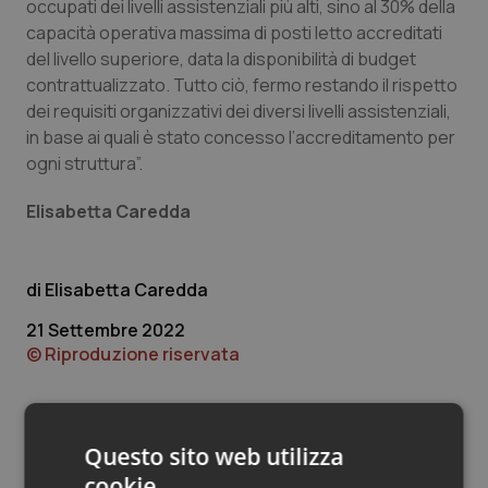
Valle D’Aosta
Oncodermatologia
occupati dei livelli assistenziali più alti, sino al 30% della
capacità operativa massima di posti letto accreditati
del livello superiore, data la disponibilità di budget
Veneto
Oncoematologia
contrattualizzato. Tutto ciò, fermo restando il rispetto
dei requisiti organizzativi dei diversi livelli assistenziali,
Oncologia & Nutrizione
in base ai quali è stato concesso l’accreditamento per
ogni struttura”.
Psoriasi & pelle
Elisabetta Caredda
Quotidiano Cardiologia
Quotidiano Chirurgia
Elisabetta Caredda
21 Settembre 2022
Quotidiano Oncologia
© Riproduzione riservata
Quotidiano Pediatria
Questo sito web utilizza
Rene & patologie urogenitali
cookie