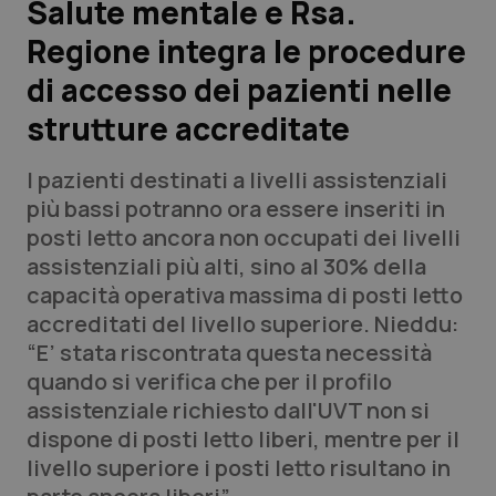
Salute mentale e Rsa.
Regione integra le procedure
Scienza e Farmaci
di accesso dei pazienti nelle
Studi e Analisi
strutture accreditate
Lettere al direttore
I pazienti destinati a livelli assistenziali
più bassi potranno ora essere inseriti in
Edizioni Regionali
posti letto ancora non occupati dei livelli
assistenziali più alti, sino al 30% della
QS Pro
capacità operativa massima di posti letto
accreditati del livello superiore. Nieddu:
Professionisti Sanitari.AI
“E’ stata riscontrata questa necessità
quando si verifica che per il profilo
Abruzzo
QS Pro Gold
assistenziale richiesto dall'UVT non si
dispone di posti letto liberi, mentre per il
QS Club
Newsletter
Basilicata
Artrite & artrosi
livello superiore i posti letto risultano in