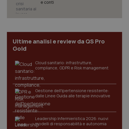
e conti
Necessari
Statistici
Marketing
I cookie necessari contribuiscono a rendere fruibile il
sito web abilitandone funzionalità di base quali la
navigazione sulle pagine e l'accesso alle aree
protette del sito. Il sito web non è in grado di
Ultime analisi e review da QS Pro
funzionare correttamente senza questi cookie.
Gold
Nome
Fornitore
/
Dominio
Scaden
VISITOR_PRIVACY_METADATA
5 mesi
YouTube
Cloud sanitario: infrastrutture,
settim
.youtube.com
compliance, GDPR e Risk management
Gestione dell'Ipertensione resistente:
dalle Linee Guida alle terapie innovative
Leadership Infermieristica 2026: nuovi
modelli di responsabilità e autonomia