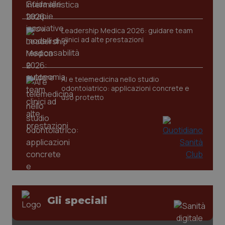
Leadership Medica 2026: guidare team
clinici ad alte prestazioni
CookieScriptConsent
5 mesi
CookieScript
settim
www.quotidianosanita.it
AI e telemedicina nello studio
odontoiatrico: applicazioni concrete e
uso protetto
tracking-sites-ironfish-
www.quotidianosanita.it
4
tracking-enable
settim
2 gior
Gli speciali
tracking-sites-ironfish-
www.quotidianosanita.it
4