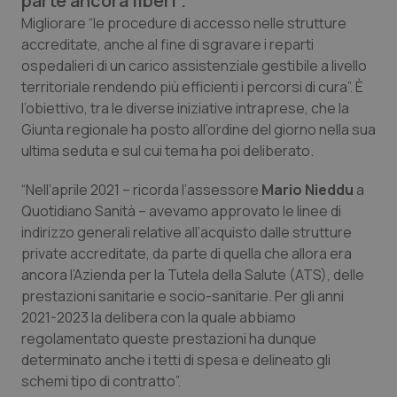
parte ancora liberi”.
Calabria
Asma & BPCO
Migliorare “le procedure di accesso nelle strutture
accreditate, anche al fine di sgravare i reparti
Campania
Car-T
ospedalieri di un carico assistenziale gestibile a livello
territoriale rendendo più efficienti i percorsi di cura”. È
Emilia-Romagna
Colesterolo & coronaropatie
l’obiettivo, tra le diverse iniziative intraprese, che la
Giunta regionale ha posto all’ordine del giorno nella sua
ultima seduta e sul cui tema ha poi deliberato.
Friuli Venezia Giulia
Dermatite Atopica
“Nell’aprile 2021 – ricorda l’assessore
Mario Nieddu
a
Lazio
Diabete & glucometri
Quotidiano Sanità
– avevamo approvato le linee di
indirizzo generali relative all’acquisto dalle strutture
Liguria
Disturbi dell’umore
private accreditate, da parte di quella che allora era
ancora l’Azienda per la Tutela della Salute (ATS), delle
Lombardia
Dolore
prestazioni sanitarie e socio-sanitarie. Per gli anni
2021-2023 la delibera con la quale abbiamo
Marche
Donna & Salute
regolamentato queste prestazioni ha dunque
determinato anche i tetti di spesa e delineato gli
schemi tipo di contratto”.
Molise
Epatiti