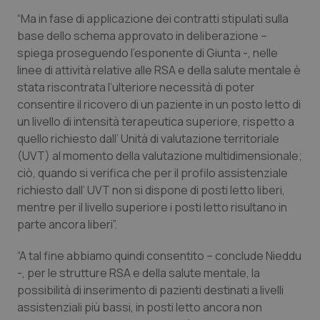
“Ma in fase di applicazione dei contratti stipulati sulla
Piemonte
HIV
base dello schema approvato in deliberazione –
spiega proseguendo l’esponente di Giunta -, nelle
Provincia Autonoma di Bolzano
Infezioni & Febbre
linee di attività relative alle RSA e della salute mentale è
stata riscontrata l’ulteriore necessità di poter
Provincia Autonoma di Trento
Ipertensione & Scompenso
consentire il ricovero di un paziente in un posto letto di
un livello di intensità terapeutica superiore, rispetto a
Puglia
Malattie rare
quello richiesto dall’ Unità di valutazione territoriale
(UVT) al momento della valutazione multidimensionale;
ciò, quando si verifica che per il profilo assistenziale
Sardegna
Malattia di Crohn & Rettocolite Ulcerosa
richiesto dall’ UVT non si dispone di posti letto liberi,
mentre per il livello superiore i posti letto risultano in
Sicilia
Neuroscienze & patologie neurodegenerative
parte ancora liberi”.
Toscana
Obesità
“A tal fine abbiamo quindi consentito – conclude Nieddu
-, per le strutture RSA e della salute mentale, la
Umbria
Oftalmologia
possibilità di inserimento di pazienti destinati a livelli
assistenziali più bassi, in posti letto ancora non