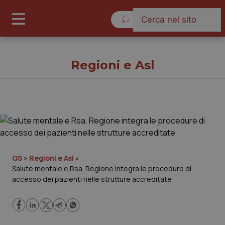
Venerdì 7 Agosto 2026
Regioni e Asl
Regioni e Asl
Cronache
QS
»
Regioni e Asl
»
Salute mentale e Rsa. Regione integra le procedure di
Governo e Parlamento
accesso dei pazienti nelle strutture accreditate
Regioni e Asl
Lavoro e Professioni