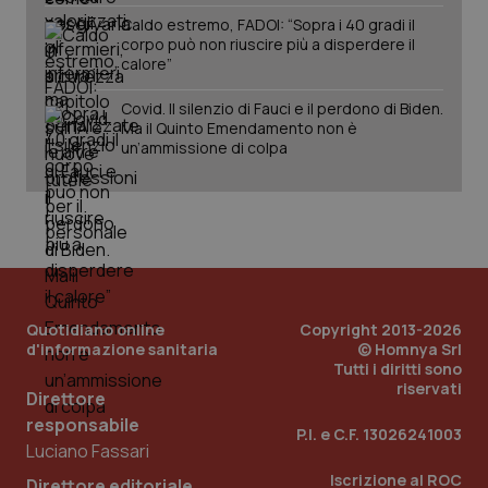
Caldo estremo, FADOI: “Sopra i 40 gradi il
corpo può non riuscire più a disperdere il
calore”
Covid. Il silenzio di Fauci e il perdono di Biden.
Ma il Quinto Emendamento non è
un’ammissione di colpa
PHPSESSID
Sessio
PHP.net
www.quotidianosanita.it
Quotidiano online
Copyright 2013-2026
d'informazione sanitaria
© Homnya Srl
Tutti i diritti sono
riservati
Direttore
responsabile
P.I. e C.F. 13026241003
Luciano Fassari
Iscrizione al ROC
Direttore editoriale