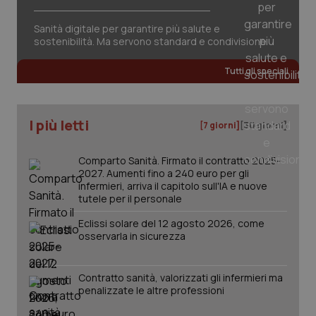
session-id
settim
2 gior
Sanità digitale per garantire più salute e
sostenibilità. Ma servono standard e condivisione
Tutti gli speciali
_ga
1 anno
Google LLC
mes
.quotidianosanita.it
I più letti
[7 giorni]
[30 giorni]
Comparto Sanità. Firmato il contratto 2025-
2027. Aumenti fino a 240 euro per gli
infermieri, arriva il capitolo sull'IA e nuove
tutele per il personale
Eclissi solare del 12 agosto 2026, come
osservarla in sicurezza
Contratto sanità, valorizzati gli infermieri ma
penalizzate le altre professioni