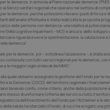
e per le demenze, in armonia al Piano nazionale demenze (PND)
 ai Servizi sanitari regionali che operano nel settore di compil
i per le demenze, perché potessimo rilevare i punti di forza e 
ltanti dell’analisi effettuata è stata realizzata la proposta pro
 in carico delle persone con demenza: una relativa al potenziam
/(Mild cognitive impairment – MCI) e ancora, dello sviluppo d
 potenziare riguarda invece la sperimentazione, la valutazione e 
 nella demenza”.
nale per le demenze, poi – sottolinea l’assessore -, è stata ass
so contenute con tutti i servizi regionali per le demenze, con 
he e le maggiori sigle sindacali dei MMG”.
, alla quale abbiamo assegnato la gestione del Fondo per la re
itivi e le Demenze (CDCD) del territorio regionale i finanziame
l Piano tenendo conto, come criterio, anche della popolazione 
stesso di uniformare l’offerta dei servizi su tutto il territori
’adeguatezza dell’investimento del Fondo per l‘Alzheimer e le 
ero della salute ha stanziato il Fondo, di cui ci ha erogato una p