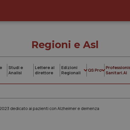
Regioni e Asl
e
Studi e
Lettere al
Edizioni
Professionis
QS Pro
Analisi
direttore
Regionali
Sanitari.AI
-2023 dedicato ai pazienti con Alzheimer e demenza