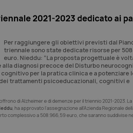
riennale 2021-2023 dedicato ai pa
Per raggiungere gli obiettivi previsti dal Pian
triennale sono state dedicate risorse per 50
euro. Nieddu: “La proposta progettuale è volt
ive alla diagnosi precoce del Disturbo neurocogn
 cognitivo per la pratica clinica e a potenziare l
ei trattamenti psicoeducazionali, cognitivi e
e soffrono di Alzheimer e di demenze per il triennio 2021-2023. L
ieddu
,
ha approvato l’assegnazione all’Azienda Regionale dell
porto complessivo a 508.966,59 euro, che saranno suddivise nel