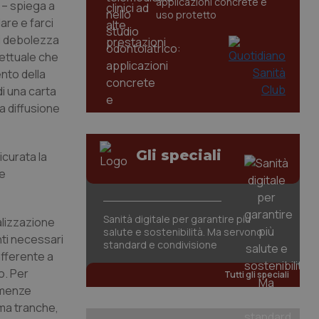
applicazioni concrete e
 – spiega a
uso protetto
are e farci
di debolezza
gettuale che
ento della
i una carta
la diffusione
Gli speciali
icurata la
le
Sanità digitale per garantire più
alizzazione
salute e sostenibilità. Ma servono
nti necessari
standard e condivisione
afferente a
o. Per
Tutti gli speciali
demenze
rima tranche,