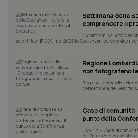
Settimana della Sc
I cookie necessari con
comprendere il pr
e l'accesso alle aree 
Nome
Novant'anni dalla fondazion
scientifico (IRCCS): nel 2026 lo Spallanzani celebra due rico
VISITOR_PRIVACY_
Regione Lombardia s
non fotografano la
CookieScriptConse
Regione Lombardia chiede al
performance del Servizio san
tracking-sites-ironf
tracking-enable
Case di comunità. L
punto della Confer
tracking-sites-ironf
session-id
Con 1.224 Case di comunità a
_ga
dal Pnrr, la nuova assistenza