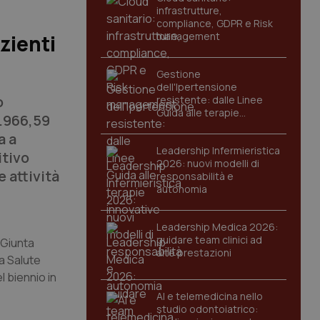
infrastrutture,
compliance, GDPR e Risk
management
zienti
Gestione
dell'Ipertensione
o
resistente: dalle Linee
Guida alle terapie
8.966,59
innovative
a a
Leadership Infermieristica
itivo
2026: nuovi modelli di
e attività
responsabilità e
autonomia
Leadership Medica 2026:
guidare team clinici ad
a Giunta
alte prestazioni
a Salute
 biennio in
AI e telemedicina nello
studio odontoiatrico: