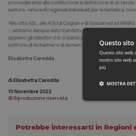
provvederemo alla costituzione e definizione di un tavolo 
settore, referenti regionali individuati per la tematica, nonc
“Alle otto ASL, alle AOU di Cagliari e di Sassari ed ad ARN
-, abbiamo dunque dato mandato di dare avvio alle attività e
appieno gli obiettivi che ci siamo prefissati volti a migliora
Questo sito 
soffrono di Alzheimer e di demenza”.
Questo sito web ut
Elisabetta Caredda
nostro sito web ac
più
Elisabetta Caredda
MOSTRA DET
10 Novembre 2022
© Riproduzione riservata
Neces
Potrebbe interessarti in Regioni 