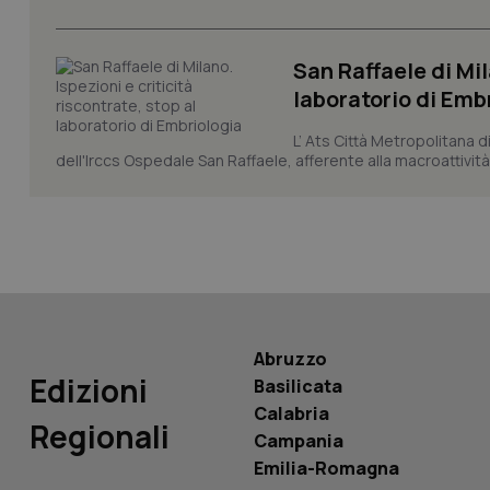
San Raffaele di Mil
laboratorio di Emb
L’ Ats Città Metropolitana d
PHPSESSID
dell'Irccs Ospedale San Raffaele, afferente alla macroattività 
_ga_KM60CM4NPH
Abruzzo
Edizioni
Nome
Basilicata
Nome
Calabria
VISITOR_INFO1_LIV
Regionali
_ga_0VMQEQKQ1N
Campania
Emilia-Romagna