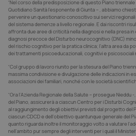
“Nel corso della predisposizione di questo Piano triennal
Quotidiano Sanità
l’esponente di Giunta – , abbiamo chiesto
pervenire un questionario conoscitivo sui servizi regional
del sistema demenze a livello regionale. E dai riscontri risu
affronta due aree di criticità nella diagnosi e nella presa
diagnosi precoce del Disturbo neurocognitivo (DNC) minore
del rischio cognitivo per la pratica clinica; l’altra area da
dei trattamenti psicoeducazionali, cognitivi e psicosociali
“Col gruppo di lavoro riunito per la stesura del Piano trien
massima condivisione e divulgazione delle indicazioni in es
associazioni dei familiari, nonché con le società scientific
“Ora l‘Azienda Regionale della Salute – prosegue Nieddu -
del Piano, assicurerà a ciascun Centro per i Disturbi Cogn
al raggiungimento degli obiettivi previsti dal progetto de
ciascun CDCD e dell‘obiettivo quantunque generale del Piano 
quanto riguarda inoltre il monitoraggio volto a valutare l
nell’ambito pur sempre degli interventi per i quali il Minist