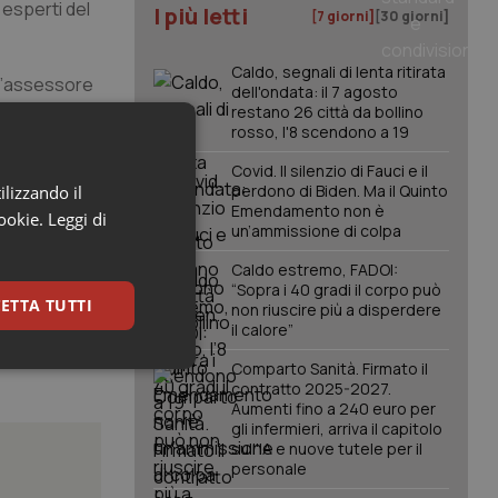
 esperti del
I più letti
[7 giorni]
[30 giorni]
Caldo, segnali di lenta ritirata
 l’assessore
dell'ondata: il 7 agosto
giungere
restano 26 città da bollino
rosso, l'8 scendono a 19
rtroppo
Covid. Il silenzio di Fauci e il
perdono di Biden. Ma il Quinto
ilizzando il
Emendamento non è
cookie.
Leggi di
un’ammissione di colpa
Caldo estremo, FADOI:
“Sopra i 40 gradi il corpo può
ETTA TUTTI
non riuscire più a disperdere
il calore”
Comparto Sanità. Firmato il
keting
contratto 2025-2027.
Aumenti fino a 240 euro per
gli infermieri, arriva il capitolo
sull'IA e nuove tutele per il
personale