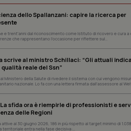
Necessari
Statistici
Marketing
ienza dello Spallanzani: capire la ricerca per
tribuiscono a rendere fruibile il sito web abilitandone funzionalità di base quali la nav
esente
protette del sito. Il sito web non è in grado di funzionare correttamente senza questi coo
Fornitore
/
Dominio
Scadenza
Descrizione
e e trent'anni dal riconoscimento come Istituto di ricovero e cura a 
rrenze che rappresentano l'occasione per riflettere sul...
METADATA
5 mesi 4
Questo cookie viene utilizzato p
YouTube
settimane
scelte di consenso e privacy dell'
.youtube.com
interazione con il sito. Registra i
del visitatore riguardo a varie pol
impostazioni sulla privacy, garan
crive al ministro Schillaci: “Gli attuali indica
preferenze siano onorate nelle se
 qualità reale del Ssn”
nt
5 mesi 3
Questo cookie viene utilizzato da
CookieScript
settimane
Script.com per ricordare le pref
www.quotidianosanita.it
 Ministero della Salute di rivedere il sistema con cui vengono misur
sui cookie dei visitatori. È neces
dei cookie di Cookie-Script.com 
itario nazionale. Lo fa con una lettera firmata dall'assessore al Welf
correttamente.
ish-
www.quotidianosanita.it
4
Questo cookie è impostato dall'a
settimane
abilitare il sistema di tracking a
2 giorni
a sfida ora è riempirle di professionisti e serviz
enza delle Regioni
ish-
www.quotidianosanita.it
4
Questo cookie è impostato dall'a
settimane
assegnare un identificatore generi
2 giorni
ttive al 30 giugno 2026, 186 in più rispetto al target minimo di 1.038
1 anno 1
Questo nome di cookie è associa
 territoriale entra nella fase decisiva:...
Google LLC