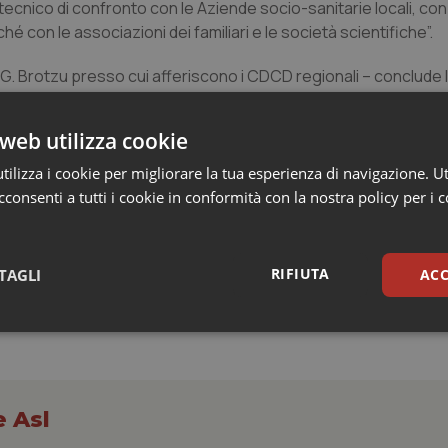
tecnico di confronto con le Aziende socio-sanitarie locali, con
hé con le associazioni dei familiari e le società scientifiche”.
AS G. Brotzu presso cui afferiscono i CDCD regionali – conclude
 iniziative del Piano triennale approvato, nell’auspicio di rag
re l’efficienza dell’assistenza sanitaria ai tanti pazienti che pu
web utilizza cookie
ilizza i cookie per migliorare la tua esperienza di navigazione. Ut
consenti a tutti i cookie in conformità con la nostra policy per i 
RIFIUTA
TAGLI
ACC
sari
Statistici
Mar
e Asl