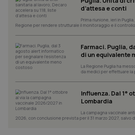
Puglia. Unità di cri
Nome
d’attesa e conti
VISITOR_PRIVACY_
Prima riunione, ieri in Pugli
Regione per rendere strutturale il monitoraggio e il controllo 
CookieScriptConse
Farmaci. Puglia, d
di un equivalente
La Regione Puglia ha messo 
tracking-sites-ironf
da medici per effettuare la 
tracking-enable
tracking-sites-ironf
session-id
Influenza. Dal 1° 
Lombardia
_ga
La campagna vaccinale anti
2026, con conclusione prevista per il 31 marzo 2027, salvo div