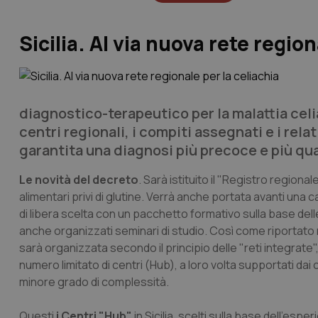
Sicilia. Al via nuova rete region
diagnostico-terapeutico per la malattia celi
centri regionali, i compiti assegnati e i rela
garantita una diagnosi più precoce e più qua
Le novità del decreto
. Sarà istituito il "Registro regional
alimentari privi di glutine. Verrà anche portata avanti una
di libera scelta con un pacchetto formativo sulla base dell
anche organizzati seminari di studio. Così come riportato n
sarà organizzata secondo il principio delle "reti integrat
numero limitato di centri (Hub), a loro volta supportati dai
minore grado di complessità.
Questi
i Centri "Hub"
in Sicilia, scelti sulla base dell'es