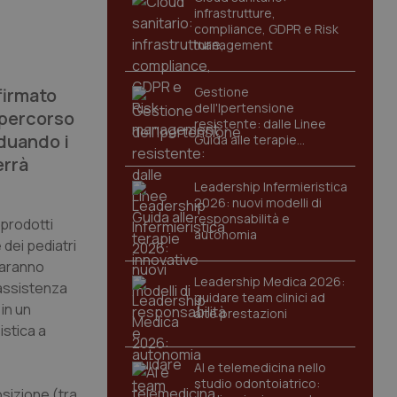
infrastrutture,
compliance, GDPR e Risk
management
firmato
Gestione
dell'Ipertensione
l percorso
resistente: dalle Linee
iduando i
Guida alle terapie
innovative
errà
Leadership Infermieristica
2026: nuovi modelli di
responsabilità e
i prodotti
autonomia
 dei pediatri
 saranno
Leadership Medica 2026:
'assistenza
guidare team clinici ad
in un
alte prestazioni
istica a
AI e telemedicina nello
studio odontoiatrico:
osizione (tra