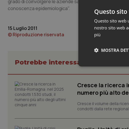
grado di coinvolgere le aziende sanitarie per la prevenzione
conoscenza epidemiologica".
Questo sito 
Questo sito web ut
nostro sito web ac
15 Luglio 2011
© Riproduzione riservata
più
MOSTRA DET
Potrebbe interessarti in Regioni 
Neces
Cresce la ricerca i
numero più alto de
Cresce il volume della ricer
condotti dalla rete regionale
I cookie necessari con
e l'accesso alle aree 