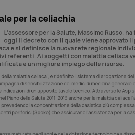
ale per la celiachia
L’assessore per la Salute, Massimo Russo, ha 
oggi il decreto con il quale viene approvato i
aca e si definisce la nuova rete regionale indiv
tivi referenti. Ai soggetti con malattia celiaca v
lificata e un migliore impiego delle risorse.
e della malattia celiaca", e ridefinito il sistema di erogazione de
 campagna di sensibilizzazione dei medici di medicina generale e
e indicazioni di un apposito tavolo tecnico. Attraverso le Asp
el Piano della Salute 2011-2013 anche per la malattia celiaca l
e", prevedendo la concentrazione della casistica più complessa 
 centri periferici (Spoke) che assicurano l'assistenza per la cas
perienza maturata negli anni e della dotazione tecnologica a disp