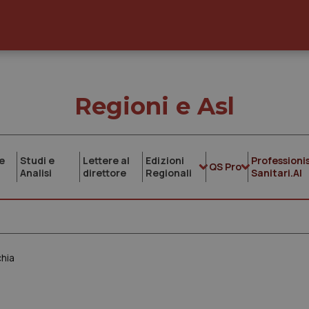
Regioni e Asl
e
Studi e
Lettere al
Edizioni
Professionis
QS Pro
Analisi
direttore
Regionali
Sanitari.AI
chia