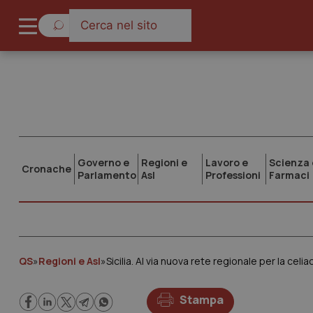
Governo e
Regioni e
Lavoro e
Scienza 
Cronache
Parlamento
Asl
Professioni
Farmaci
QS
»
Regioni e Asl
»
Sicilia. Al via nuova rete regionale per la celia
Stampa