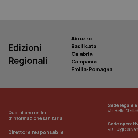
PHPSESSID
Abruzzo
Edizioni
Basilicata
_ga_KM60CM4NPH
Calabria
Regionali
Campania
Emilia-Romagna
Nome
Nome
VISITOR_INFO1_LIV
_ga_0VMQEQKQ1N
Sede legale e
Via della Stell
__Secure-YNID
Quotidiano online
d'informazione sanitaria
Sede operati
Via Luigi Galva
Direttore responsabile
YSC