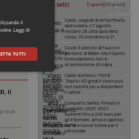
e che per la
I più letti
[7 giorni]
[30 giorni]
Caldo, segnali di lenta ritirata
ilizzando il
dell'ondata: il 7 agosto
cookie.
Leggi di
restano 26 città da bollino
rosso, l'8 scendono a 21
Covid. Il silenzio di Fauci e il
perdono di Biden. Ma il Quinto
ETTA TUTTI
Emendamento non è
un’ammissione di colpa
keting
Caldo estremo, FADOI:
“Sopra i 40 gradi il corpo può
non riuscire più a disperdere
, il
il calore”
Comparto Sanità. Firmato il
contratto 2025-2027.
li studi
Aumenti fino a 240 euro per
gli infermieri, arriva il capitolo
sull'IA e nuove tutele per il
igazione sulle pagine
personale
kie.