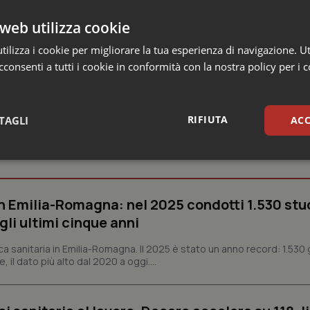
 del rischio e la valutazione della qualità dell'assistenza, oltr
web utilizza cookie
ilizza i cookie per migliorare la tua esperienza di navigazione. Ut
consenti a tutti i cookie in conformità con la nostra policy per i 
RIFIUTA
TAGLI
ACC
e Asl
sari
Statistici
Mar
n Emilia-Romagna: nel 2025 condotti 1.530 studi
gli ultimi cinque anni
ca sanitaria in Emilia-Romagna. Il 2025 è stato un anno record: 1.530 g
Necessari
Statistici
Marketing
, il dato più alto dal 2020 a oggi....
tribuiscono a rendere fruibile il sito web abilitandone funzionalità di base quali la nav
protette del sito. Il sito web non è in grado di funzionare correttamente senza questi coo