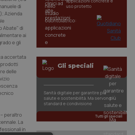
applicazioni concrete e
Emanuele di
uso protetto
o); Azienda
ale
o Abate" di
alimentare ai
rado e gli
aca accertata
 prodotti
Gli speciali
ire delle
vizio
onoscenza
tecnico
Sanità digitale per garantire più
salute e sostenibilità. Ma servono
standard e condivisione
 – peraltro
Tutti gli speciali
ennale. La
fessionali in