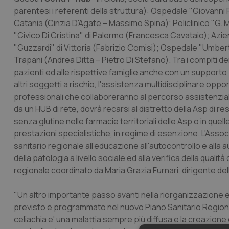
parentesi i referenti della struttura): Ospedale "Giovanni P
Catania (Cinzia D'Agate – Massimo Spina); Policlinico "G.
"Civico Di Cristina" di Palermo (Francesca Cavataio); Azie
"Guzzardi" di Vittoria (Fabrizio Comisi); Ospedale "Umber
Trapani (Andrea Ditta – Pietro Di Stefano). Tra i compiti dei 
pazienti ed alle rispettive famiglie anche con un supporto 
altri soggetti a rischio, l'assistenza multidisciplinare oppo
professionali che collaboreranno al percorso assistenziale. 
da un HUB di rete, dovrà recarsi al distretto della Asp di re
senza glutine nelle farmacie territoriali delle Asp o in quel
prestazioni specialistiche, in regime di esenzione.
L'Assoc
sanitario regionale all'educazione all'autocontrollo e alla
della patologia a livello sociale ed alla verifica della quali
regionale coordinato da Maria Grazia Furnari, dirigente del
"Un altro importante passo avanti nella riorganizzazione e
previsto e programmato nel nuovo Piano Sanitario Regio
celiachia e' una malattia sempre più diffusa e la creazione 