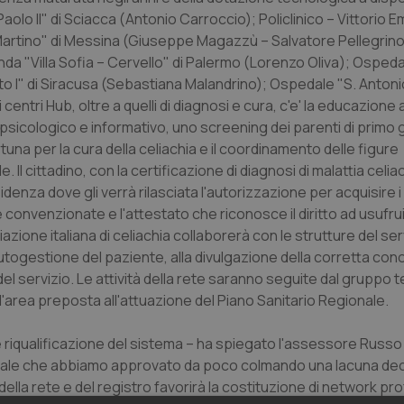
aolo II" di Sciacca (Antonio Carroccio); Policlinico – Vittorio 
 Martino" di Messina (Giuseppe Magazzù – Salvatore Pellegrin
nda "Villa Sofia – Cervello" di Palermo (Lorenzo Oliva); Osped
to I" di Siracusa (Sebastiana Malandrino); Ospedale "S. Antoni
centri Hub, oltre a quelli di diagnosi e cura, c'e' la educazione 
psicologico e informativo, uno screening dei parenti di primo g
rtuna per la cura della celiachia e il coordinamento delle figure
Il cittadino, con la certificazione di diagnosi di malattia celi
sidenza dove gli verrà rilasciata l'autorizzazione per acquisire i
le convenzionate e l'attestato che riconosce il diritto ad usufru
iazione italiana di celiachia collaborerà con le strutture del ser
 autogestione del paziente, alla divulgazione della corretta c
tà del servizio. Le attività della rete saranno seguite dal gruppo 
l'area preposta all'attuazione del Piano Sanitario Regionale.
 riqualificazione del sistema – ha spiegato l'assessore Russo
nale che abbiamo approvato da poco colmando una lacuna dec
della rete e del registro favorirà la costituzione di network pro