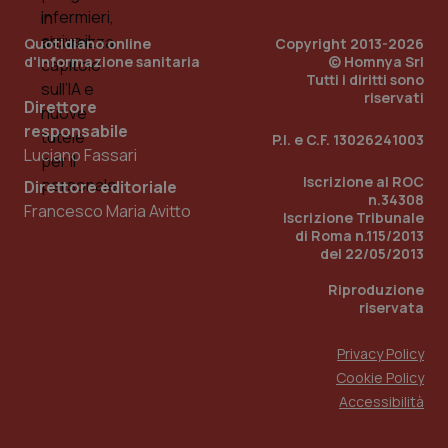
Quotidiano online
Copyright 2013-2026
d'informazione sanitaria
© Homnya Srl
Tutti i diritti sono
riservati
Direttore
responsabile
P.I. e C.F. 13026241003
Fornitore
/
Luciano Fassari
Nome
Scadenza
Descrizion
Dominio
Nome
Fornitore
/
Dominio
Scadenza
Des
Iscrizione al ROC
Direttore editoriale
_ga_0VMQEQKQ1N
.quotidianosanita.it
1 anno 1
Questo
n.34308
mese
cookie
Francesco Maria Avitto
VISITOR_INFO1_LIVE
5 mesi 4
Que
Google LLC
Iscrizione Tribunale
viene
settimane
imp
.youtube.com
di Roma n.115/2013
utilizzato
You
da Google
ten
del 22/05/2013
Analytics
pre
per
del
Riproduzione
mantener
vid
lo stato
riservata
inco
della
può
sessione.
det
vis
Privacy Policy
web
Cookie Policy
uti
nuo
Accessibilità
ver
dell
You