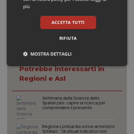
più
06 Ottobre 2017
© Riproduzione riservata
ACCETTA TUTTI
RIFIUTA
MOSTRA DETTAGLI
Necessari
Statistici
Marketing
Potrebbe interessarti in
Regioni e Asl
Settimana della Scienza dello
Spallanzani: capire la ricerca per
comprendere il presente
Necessari
Statistici
Marketing
I cookie necessari contribuiscono a rendere fruibile il
sito web abilitandone funzionalità di base quali la
Regione Lombardia scrive al ministro
navigazione sulle pagine e l'accesso alle aree
Schillaci: “Gli attuali indicatori non