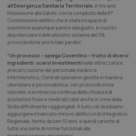
Valle D’Aosta
Oncodermatologia
all’Emergenza Sanitaria Territoriale
, in tre anni
l’Assessore alla Salute, con la complicità della 6°
Veneto
Oncoematologia
Commissione dell’Ars che è stata incapace di
esprimere qualunque parere adeguato, è riuscito
Oncologia & Nutrizione
depotenziare il delicatissimo sistema del 118,
provocandone una totale paralisi”.
Psoriasi & pelle
“Un processo – spiega Cosentino – frutto di diversi
ingredienti: scarsi investimenti
nelle attrezzature,
Quotidiano Cardiologia
precarizzazione del personale medico e
infermieristico, Centrali operative gestite in maniera
Quotidiano Chirurgia
clientelare e personalistica, con protocolli ormai
obsoleti, e la minaccia continua della chiusura di
Quotidiano Oncologia
postazioni fisse e medicalizzate anche in zone della
Sicilia difficilmente raggiungibili. A tutto ciò dobbiamo
Quotidiano Pediatria
aggiungere il mancato rinnovo dell’Accordo Integrativo
Regionale, fermo da ben 10 anni, e quindi carente di
Rene & patologie urogenitali
tutte una serie di norme funzionali alla
modernizzazione del sistema”.