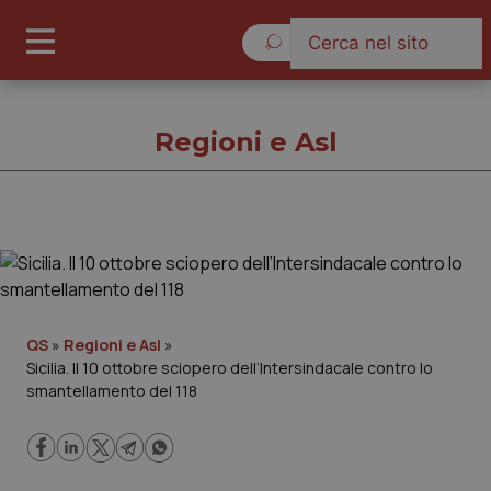
Venerdì 7 Agosto 2026
Regioni e Asl
Regioni e Asl
Cronache
QS
»
Regioni e Asl
»
Sicilia. Il 10 ottobre sciopero dell’Intersindacale contro lo
Governo e Parlamento
smantellamento del 118
Regioni e Asl
Lavoro e Professioni