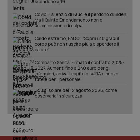
scendono a 19
PHPSESSID
Sessio
PHP.net
Covid. Il silenzio di Fauci e il perdono di Biden.
www.quotidianosanita.it
Ma il Quinto Emendamento non è
un’ammissione di colpa
Caldo estremo, FADOI: “Sopra i 40 gradi il
corpo può non riuscire più a disperdere il
calore”
Comparto Sanità. Firmato il contratto 2025-
2027. Aumenti fino a 240 euro per gli
infermieri, arriva il capitolo sull'IA e nuove
tutele per il personale
Eclissi solare del 12 agosto 2026, come
osservarla in sicurezza
_ga_KM60CM4NPH
.quotidianosanita.it
1 anno
mes