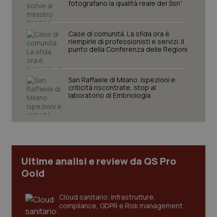
protette del sito. Il sito web non è in grado di
fotografano la qualità reale del Ssn”
funzionare correttamente senza questi cookie.
Nome
Fornitore
/
Dominio
Scaden
Case di comunità. La sfida ora è
VISITOR_PRIVACY_METADATA
5 mesi
YouTube
riempirle di professionisti e servizi. Il
settim
.youtube.com
punto della Conferenza delle Regioni
San Raffaele di Milano. Ispezioni e
criticità riscontrate, stop al
laboratorio di Embriologia
Ultime analisi e review da QS Pro
Gold
CookieScriptConsent
5 mesi
CookieScript
Cloud sanitario: infrastrutture,
settim
www.quotidianosanita.it
compliance, GDPR e Risk management