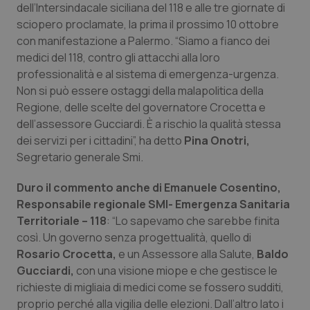
dell’Intersindacale siciliana del 118 e alle tre giornate di
Calabria
Asma & BPCO
sciopero proclamate, la prima il prossimo 10 ottobre
con manifestazione a Palermo. “Siamo a fianco dei
Campania
Car-T
medici del 118, contro gli attacchi alla loro
professionalità e al sistema di emergenza-urgenza.
Emilia-Romagna
Colesterolo & coronaropatie
Non si può essere ostaggi della malapolitica della
Regione, delle scelte del governatore Crocetta e
Friuli Venezia Giulia
Dermatite Atopica
dell’assessore Gucciardi. È a rischio la qualità stessa
dei servizi per i cittadini”, ha detto
Pina Onotri,
Lazio
Diabete & glucometri
Segretario generale Smi.
Duro il commento anche di Emanuele Cosentino,
Liguria
Disturbi dell’umore
Responsabile regionale SMI- Emergenza Sanitaria
Territoriale – 118
: “Lo sapevamo che sarebbe finita
Lombardia
Dolore
così. Un governo senza progettualità, quello di
Rosario Crocetta,
e un Assessore alla Salute,
Baldo
Marche
Donna & Salute
Gucciardi,
con una visione miope e che gestisce le
richieste di migliaia di medici come se fossero sudditi,
Molise
Epatiti
proprio perché alla vigilia delle elezioni. Dall’altro lato i