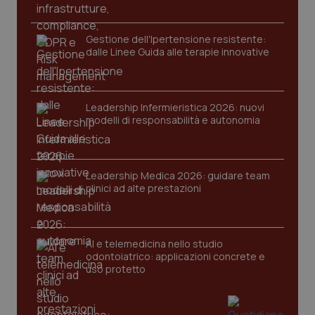
Gestione dell'Ipertensione resistente:
dalle Linee Guida alle terapie innovative
Leadership Infermieristica 2026: nuovi
modelli di responsabilità e autonomia
tracking-sites-ironfish-
www.quotidianosanita.it
4
tracking-enable
settim
2 gior
Leadership Medica 2026: guidare team
clinici ad alte prestazioni
tracking-sites-ironfish-
www.quotidianosanita.it
4
session-id
settim
2 gior
AI e telemedicina nello studio
odontoiatrico: applicazioni concrete e
uso protetto
_ga
1 anno
Google LLC
mes
.quotidianosanita.it