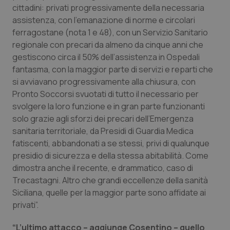
cittadini: privati progressivamente della necessaria
Piemonte
HIV
assistenza, con l’emanazione di norme e circolari
ferragostane (nota 1 e 48), con un Servizio Sanitario
Provincia Autonoma di Bolzano
Infezioni & Febbre
regionale con precari da almeno da cinque anni che
gestiscono circa il 50% dell’assistenza in Ospedali
fantasma, con la maggior parte di servizi e reparti che
Provincia Autonoma di Trento
Ipertensione & Scompenso
si avviavano progressivamente alla chiusura, con
Pronto Soccorsi svuotati di tutto il necessario per
Puglia
Malattie rare
svolgere la loro funzione e in gran parte funzionanti
solo grazie agli sforzi dei precari dell’Emergenza
Sardegna
Malattia di Crohn & Rettocolite Ulcerosa
sanitaria territoriale, da Presidi di Guardia Medica
fatiscenti, abbandonati a se stessi, privi di qualunque
Sicilia
Neuroscienze & patologie neurodegenerative
presidio di sicurezza e della stessa abitabilità. Come
dimostra anche il recente, e drammatico, caso di
Toscana
Obesità
Trecastagni. Altro che grandi eccellenze della sanità
Siciliana, quelle per la maggior parte sono affidate ai
Umbria
Oftalmologia
privati”.
“L’ultimo attacco – aggiunge Cosentino – quello