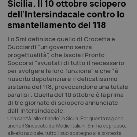
Sicilia. Il 10 ottobre sciopero
dell’Intersindacale contro lo
Scienza e Farmaci
smantellamento del 118
Studi e Analisi
Lo Smi definisce quello di Crocetta e
Lettere al direttore
Gucciardi “un governo senza
progettualità”, che lascia i Pronto
Edizioni Regionali
Soccorsi “svuotati di tutto il necessario
per svolgere la loro funzione” e che “è
QS Pro
riuscito depotenziare il delicatissimo
sistema del 118, provocandone una totale
Professionisti Sanitari.AI
paralisi”. Quella del 10 ottobre è la prima
di tre giornate di sciopero annunciate
Abruzzo
QS Pro Gold
dall’intersindacale.
Una sanità “allo sbando” in Sicilia. Per questa ragione
QS Club
Newsletter
Basilicata
Artrite & artrosi
anche il Sindacato dei Medici Italiani-Smi ha espresso,
a livello nazioale, tutto il suo sostegno alla protesta