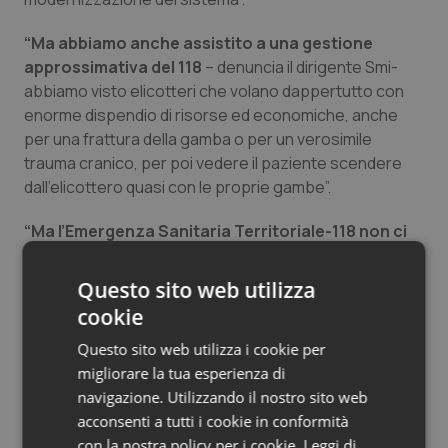
Salute orale & impianti
“Ma abbiamo anche assistito a una gestione
approssimativa del 118
– denuncia il dirigente Smi-
Sangue & coagulazione
abbiamo visto elicotteri che volano dappertutto con
enorme dispendio di risorse ed economiche, anche
Tiroide
per una frattura della gamba o per un verosimile
trauma cranico, per poi vedere il paziente scendere
Tumore al seno
dall’elicottero quasi con le proprie gambe”.
Tumore ovarico
“Ma l’Emergenza Sanitaria Territoriale-118 non ci
sta
– conclude Cosentino – lo SMI non ci sta, per
questa ragione ha aderito all’Intersindacale Regionale
Tumori del Polmone & Testa Collo
Questo sito web utilizza
EST-118, e ha proclamato, insieme a tutta
cookie
l’Intersindacale, tre giornate di sciopero, la prima il 10
Tumori gastrointestinali
Questo sito web utilizza i cookie per
Ottobre prossimo con una manifestazione, alle ore
migliorare la tua esperienza di
10,00, davanti all’Assessorato alla Salute, per gridare:
Ulcera & Reflusso
navigazione. Utilizzando il nostro sito web
GIÙ LE MANI DAL 118”.
acconsenti a tutti i cookie in conformità
Vaccini
con la nostra policy per i cookie.
Leggi di