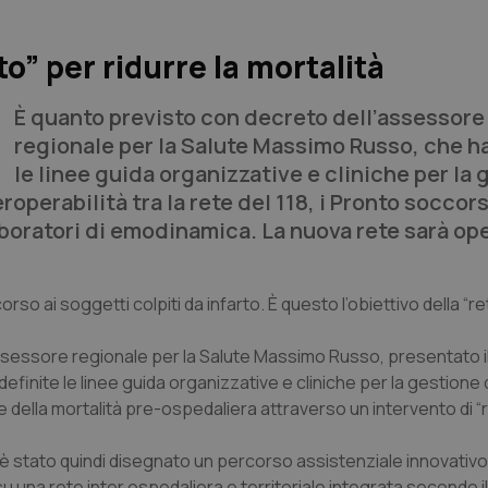
rto” per ridurre la mortalità
È quanto previsto con decreto dell’assessore
regionale per la Salute Massimo Russo, che ha
le linee guida organizzative e cliniche per la
roperabilità tra la rete del 118, i Pronto soccors
laboratori di emodinamica. La nuova rete sarà op
orso ai soggetti colpiti da infarto. È questo l’obiettivo della “r
all’assessore regionale per la Salute Massimo Russo, presentato i
finite le linee guida organizzative e cliniche per la gestione d
 della mortalità pre-ospedaliera attraverso un intervento di “
, è stato quindi disegnato un percorso assistenziale innovativ
 una rete inter ospedaliera e territoriale integrata secondo i