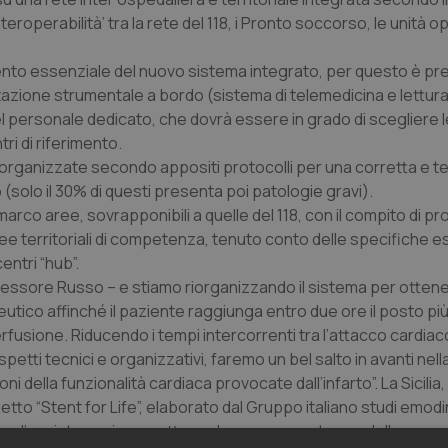
eroperabilità’ tra la rete del 118, i Pronto soccorso, le unità o
ento essenziale del nuovo sistema integrato, per questo è prev
ione strumentale a bordo (sistema di telemedicina e lettura
personale dedicato, che dovrà essere in grado di scegliere l
ri di riferimento.
organizzate secondo appositi protocolli per una corretta e 
(solo il 30% di questi presenta poi patologie gravi).
ro marco aree, sovrapponibili a quelle del 118, con il compito di pr
e territoriali di competenza, tenuto conto delle specifiche 
entri “hub”.
sessore Russo – e stiamo riorganizzando il sistema per ottene
tico affinché il paziente raggiunga entro due ore il posto più
rfusione. Riducendo i tempi intercorrenti tra l’attacco cardiaco
petti tecnici e organizzativi, faremo un bel salto in avanti nella
 della funzionalità cardiaca provocate dall’infarto”. La Sicilia,
getto “Stent for Life”, elaborato dal Gruppo italiano studi emod
rare l’assistenza in un settore che rappresenta una delle cause 