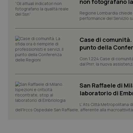
non fotografano la
VISITOR_PRIVACY_
Regione Lombardia chiede al
performance del Servizio san
CookieScriptConse
Case di comunità. L
punto della Confer
Con 1.224 Case di comunità a
tracking-sites-ironf
dal Pnrr, la nuova assistenza
tracking-enable
tracking-sites-ironf
San Raffaele di Mil
session-id
laboratorio di Emb
_ga
L’ Ats Città Metropolitana d
dell'Irccs Ospedale San Raffaele, afferente alla macroattività 