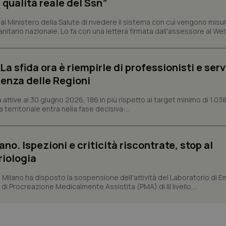
 qualità reale del Ssn”
METADATA
5 mesi 4
Questo cookie viene utilizzato p
YouTube
settimane
scelte di consenso e privacy dell'
 Ministero della Salute di rivedere il sistema con cui vengono misur
.youtube.com
interazione con il sito. Registra i
itario nazionale. Lo fa con una lettera firmata dall'assessore al Welf
del visitatore riguardo a varie pol
impostazioni sulla privacy, garan
preferenze siano onorate nelle se
nt
5 mesi 3
Questo cookie viene utilizzato da
CookieScript
a sfida ora è riempirle di professionisti e serviz
settimane
Script.com per ricordare le pref
www.quotidianosanita.it
enza delle Regioni
sui cookie dei visitatori. È neces
dei cookie di Cookie-Script.com 
correttamente.
ttive al 30 giugno 2026, 186 in più rispetto al target minimo di 1.038
ish-
www.quotidianosanita.it
4
Questo cookie è impostato dall'a
 territoriale entra nella fase decisiva:...
settimane
abilitare il sistema di tracking a
2 giorni
ish-
www.quotidianosanita.it
4
Questo cookie è impostato dall'a
ano. Ispezioni e criticità riscontrate, stop al
settimane
assegnare un identificatore generi
2 giorni
riologia
1 anno 1
Questo nome di cookie è associa
Google LLC
mese
Universal Analytics, che è un a
.quotidianosanita.it
i Milano ha disposto la sospensione dell'attività del Laboratorio di E
significativo del servizio di ana
utilizzato da Google. Questo cook
di Procreazione Medicalmente Assistita (PMA) di III livello,...
per distinguere utenti unici as
generato in modo casuale come i
cliente. È incluso in ogni richiest
sito e utilizzato per calcolare i dat
sessioni e campagne per i rapporti 