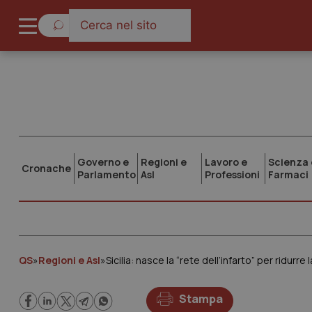
Governo e
Regioni e
Lavoro e
Scienza 
Cronache
Parlamento
Asl
Professioni
Farmaci
QS
»
Regioni e Asl
»
Sicilia: nasce la “rete dell’infarto” per ridurre 
Stampa