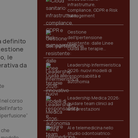
infrastrutture,
compliance, GDPR e Risk
management
Gestione
dell'Ipertensione
 definito
resistente: dalle Linee
 gestione
Guida alle terapie
innovative
o, le
erativa da
Leadership Infermieristica
2026: nuovi modelli di
responsabilità e
autonomia
ete
Leadership Medica 2026:
l nel corso
guidare team clinici ad
ell’infarto
alte prestazioni
riperfusione”
AI e telemedicina nello
o che
studio odontoiatrico:
l modello