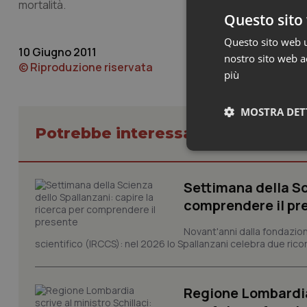
mortalità.
Questo sito 
Questo sito web ut
10 Giugno 2011
nostro sito web ac
© Riproduzione riservata
più
MOSTRA DET
Potrebbe interessarti in Regioni 
Neces
Settimana della Sc
comprendere il pr
Novant'anni dalla fondazion
scientifico (IRCCS): nel 2026 lo Spallanzani celebra due rico
I cookie necessari con
e l'accesso alle aree 
Regione Lombardia s
Nome