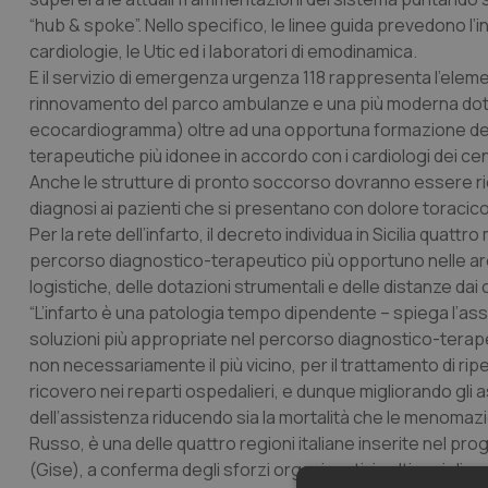
“hub & spoke”. Nello specifico, le linee guida prevedono l’int
cardiologie, le Utic ed i laboratori di emodinamica.
E il servizio di emergenza urgenza 118 rappresenta l’elem
rinnovamento del parco ambulanze e una più moderna dotaz
ecocardiogramma) oltre ad una opportuna formazione del 
terapeutiche più idonee in accordo con i cardiologi dei cent
Anche le strutture di pronto soccorso dovranno essere ri
diagnosi ai pazienti che si presentano con dolore toracico 
Per la rete dell’infarto, il decreto individua in Sicilia quatt
percorso diagnostico-terapeutico più opportuno nelle are
logistiche, delle dotazioni strumentali e delle distanze dai c
“L’infarto è una patologia tempo dipendente – spiega l’as
soluzioni più appropriate nel percorso diagnostico-terapeu
non necessariamente il più vicino, per il trattamento di ripe
ricovero nei reparti ospedalieri, e dunque migliorando gli as
dell’assistenza riducendo sia la mortalità che le menomazioni
Russo, è una delle quattro regioni italiane inserite nel pro
(Gise), a conferma degli sforzi organizzativi volti a miglio