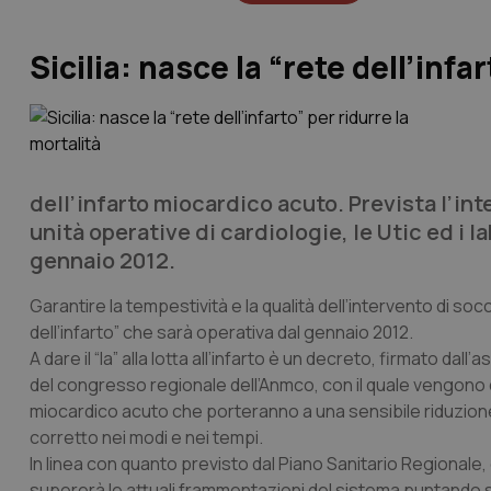
Sicilia: nasce la “rete dell’infa
dell’infarto miocardico acuto. Prevista l’inte
unità operative di cardiologie, le Utic ed i 
gennaio 2012.
Garantire la tempestività e la qualità dell’intervento di socc
dell’infarto” che sarà operativa dal gennaio 2012.
A dare il “la” alla lotta all’infarto è un decreto, firmato d
del congresso regionale dell’Anmco, con il quale vengono de
miocardico acuto che porteranno a una sensibile riduzione
corretto nei modi e nei tempi.
In linea con quanto previsto dal Piano Sanitario Regionale
supererà le attuali frammentazioni del sistema puntando su