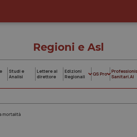
Regioni e Asl
e
Studi e
Lettere al
Edizioni
Professionis
QS Pro
Analisi
direttore
Regionali
Sanitari.AI
la mortalità