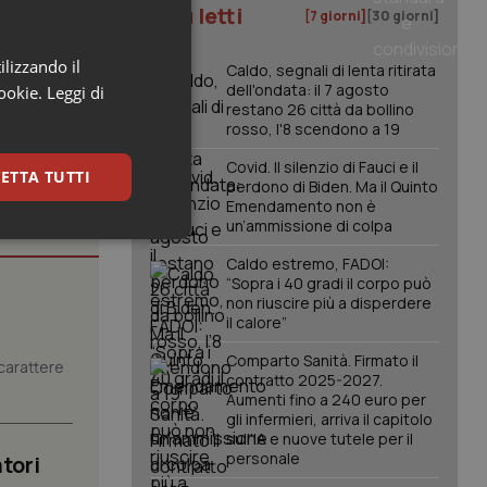
I più letti
[7 giorni]
[30 giorni]
ilizzando il
Caldo, segnali di lenta ritirata
dell'ondata: il 7 agosto
cookie.
Leggi di
restano 26 città da bollino
rosso, l'8 scendono a 19
Covid. Il silenzio di Fauci e il
ETTA TUTTI
perdono di Biden. Ma il Quinto
Emendamento non è
un’ammissione di colpa
keting
Caldo estremo, FADOI:
“Sopra i 40 gradi il corpo può
non riuscire più a disperdere
il calore”
Comparto Sanità. Firmato il
carattere
contratto 2025-2027.
Aumenti fino a 240 euro per
gli infermieri, arriva il capitolo
igazione sulle pagine
sull'IA e nuove tutele per il
kie.
personale
tori