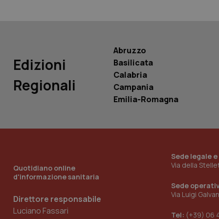
PHPSESSID
Abruzzo
Edizioni
Basilicata
_ga_KM60CM4NPH
Calabria
Regionali
Campania
Emilia-Romagna
Nome
Nome
VISITOR_INFO1_LIV
_ga_0VMQEQKQ1N
Sede legale e
Via della Stell
Quotidiano online
__Secure-YNID
d'informazione sanitaria
Sede operati
Via Luigi Galva
Direttore responsabile
Luciano Fassari
YSC
Tel:
(+39) 06 