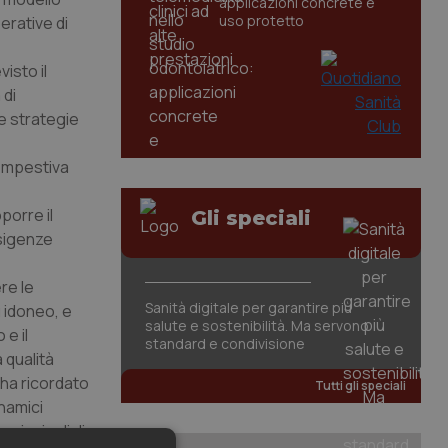
applicazioni concrete e
uso protetto
perative di
isto il
 di
e strategie
tempestiva
oporre il
Gli speciali
esigenze
re le
Sanità digitale per garantire più
 idoneo, e
salute e sostenibilità. Ma servono
 e il
standard e condivisione
 qualità
 ha ricordato
Tutti gli speciali
inamici
principali di