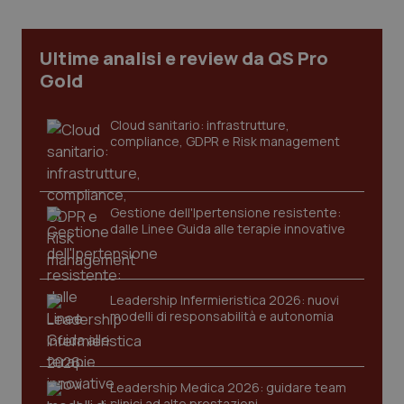
Ultime analisi e review da QS Pro
Gold
Cloud sanitario: infrastrutture,
compliance, GDPR e Risk management
Gestione dell'Ipertensione resistente:
dalle Linee Guida alle terapie innovative
CookieScriptConsent
5 mesi
CookieScript
settim
www.quotidianosanita.it
Leadership Infermieristica 2026: nuovi
modelli di responsabilità e autonomia
Leadership Medica 2026: guidare team
clinici ad alte prestazioni