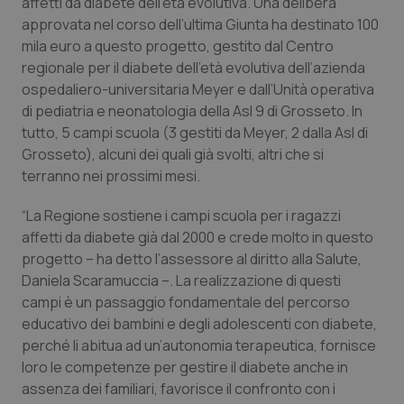
affetti da diabete dell’età evolutiva. Una delibera
Calabria
Asma & BPCO
approvata nel corso dell’ultima Giunta ha destinato 100
mila euro a questo progetto, gestito dal Centro
Campania
Car-T
regionale per il diabete dell’età evolutiva dell’azienda
ospedaliero-universitaria Meyer e dall’Unità operativa
Emilia-Romagna
Colesterolo & coronaropatie
di pediatria e neonatologia della Asl 9 di Grosseto. In
tutto, 5 campi scuola (3 gestiti da Meyer, 2 dalla Asl di
Friuli Venezia Giulia
Dermatite Atopica
Grosseto), alcuni dei quali già svolti, altri che si
terranno nei prossimi mesi.
Lazio
Diabete & glucometri
“La Regione sostiene i campi scuola per i ragazzi
affetti da diabete già dal 2000 e crede molto in questo
Liguria
Disturbi dell’umore
progetto – ha detto l’assessore al diritto alla Salute,
Daniela Scaramuccia –. La realizzazione di questi
Lombardia
Dolore
campi è un passaggio fondamentale del percorso
educativo dei bambini e degli adolescenti con diabete,
Marche
Donna & Salute
perché li abitua ad un’autonomia terapeutica, fornisce
loro le competenze per gestire il diabete anche in
Molise
Epatiti
assenza dei familiari, favorisce il confronto con i