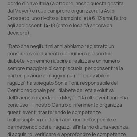
Valle D’Aosta
Oncodermatologia
bordo di Nave Italia (a ottobre, anche questa gestita
dal Meyer) e i due campi che organizzerà la Asl di
Veneto
Oncoematologia
Grosseto, uno rivolto ai bambini di età 6-13 anni, l’altro
agli adolescenti 14-18 (date e località ancora da
Oncologia & Nutrizione
decidere).
“Dato che negli ultimi anni abbiamo registrato un
Psoriasi & pelle
considerevole aumento del numero di esordi di
diabete, vorremmo riuscire a realizzare un numero
Quotidiano Cardiologia
sempre maggiore di campi scuola, per consentire la
partecipazione al maggior numero possibile di
Quotidiano Chirurgia
ragazzi”, ha spiegato Sonia Toni, responsabile del
Centro regionale per il diabete dell’età evolutiva
Quotidiano Oncologia
dell’Azienda ospedaliera Meyer. “Da oltre vent’anni –ha
concluso – il nostro Centro di riferimento organizza
Quotidiano Pediatria
questi eventi, trasferendo le competenze
multidisciplinari del team al di fuori dell’ospedale e
permettendo così ai ragazzi, all’interno di una vacanza,
Rene & patologie urogenitali
di acquisire, verificare e approfondire le competenze