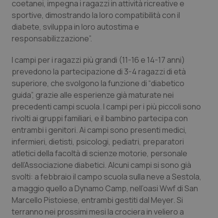
coetanei, impegna i ragazzi in attività ricreative e
sportive, dimostrando la loro compatibilità con il
Piemonte
HIV
diabete, sviluppa in loro autostima e
responsabilizzazione”.
Provincia Autonoma di Bolzano
Infezioni & Febbre
I campi per i ragazzi più grandi (11-16 e 14-17 anni)
Provincia Autonoma di Trento
Ipertensione & Scompenso
prevedono la partecipazione di 3-4 ragazzi di età
superiore, che svolgono la funzione di “diabetico
Puglia
Malattie rare
guida”, grazie alle esperienze già maturate nei
precedenti campi scuola. I campi per i più piccoli sono
Sardegna
Malattia di Crohn & Rettocolite Ulcerosa
rivolti ai gruppi familiari, e il bambino partecipa con
entrambi i genitori. Ai campi sono presenti medici,
infermieri, dietisti, psicologi, pediatri, preparatori
Sicilia
Neuroscienze & patologie neurodegenerative
atletici della facoltà di scienze motorie, personale
dell’Associazione diabetici. Alcuni campi si sono già
Toscana
Obesità
svolti: a febbraio il campo scuola sulla neve a Sestola,
a maggio quello a Dynamo Camp, nell’oasi Wwf di San
Umbria
Oftalmologia
Marcello Pistoiese, entrambi gestiti dal Meyer. Si
terranno nei prossimi mesi la crociera in veliero a