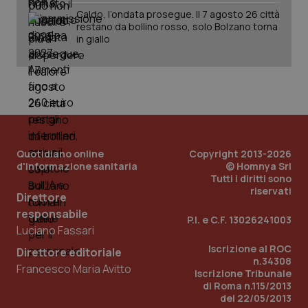
Caldo, l’ondata prosegue. Il 7 agosto 26 città
restano da bollino rosso, solo Bolzano torna
in giallo
Quotidiano online
Copyright 2013-2026
d'informazione sanitaria
© Homnya Srl
Tutti i diritti sono
_ga_KM60CM4NPH
.quotidianosanita.it
1 anno
riservati
mes
Direttore
responsabile
P.I. e C.F. 13026241003
Luciano Fassari
Iscrizione al ROC
Direttore editoriale
n.34308
Francesco Maria Avitto
Iscrizione Tribunale
di Roma n.115/2013
del 22/05/2013