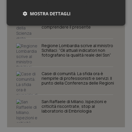
MOSTRA DETTAGLI
Settimana della Scienza dello
Spallanzani: capire la ricerca per
Necessari
Statistici
Marketing
comprendere il presente
Regione Lombardia scrive al ministro
Schillaci: “Gli attuali indicatori non
fotografano la qualità reale del Ssn”
Necessari
Statistici
Marketing
Case di comunità. La sfida ora è
riempirle di professionisti e servizi. Il
I cookie necessari contribuiscono a rendere fruibile il
punto della Conferenza delle Regioni
sito web abilitandone funzionalità di base quali la
navigazione sulle pagine e l'accesso alle aree
protette del sito. Il sito web non è in grado di
funzionare correttamente senza questi cookie.
San Raffaele di Milano. Ispezioni e
criticità riscontrate, stop al
Nome
Fornitore
/
Dominio
Scaden
laboratorio di Embriologia
VISITOR_PRIVACY_METADATA
5 mesi
YouTube
settim
.youtube.com