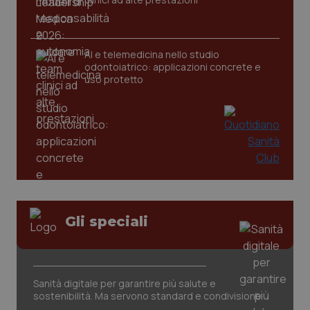
tracking-sites-ironfish-
www.quotidianosanita.it
4
AI e telemedicina nello studio
tracking-enable
settim
odontoiatrico: applicazioni concrete e
2 gior
uso protetto
tracking-sites-ironfish-
www.quotidianosanita.it
4
session-id
settim
2 gior
_ga
1 anno
Google LLC
mes
.quotidianosanita.it
Gli speciali
Sanità digitale per garantire più salute e
sostenibilità. Ma servono standard e condivisione