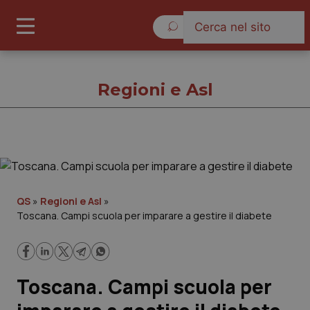
Sabato 8 Agosto 2026
Regioni e Asl
Regioni e Asl
Cronache
QS
»
Regioni e Asl
»
Toscana. Campi scuola per imparare a gestire il diabete
Governo e Parlamento
Regioni e Asl
Toscana. Campi scuola per
Lavoro e Professioni