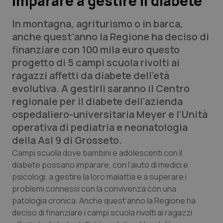
imparare a gestire il diabete
In montagna, agriturismo o in barca,
Scienza e Farmaci
anche quest’anno la Regione ha deciso di
finanziare con 100 mila euro questo
Studi e Analisi
progetto di 5 campi scuola rivolti ai
ragazzi affetti da diabete dell’età
Lettere al direttore
evolutiva. A gestirli saranno il Centro
regionale per il diabete dell’azienda
Edizioni Regionali
ospedaliero-universitaria Meyer e l’Unità
operativa di pediatria e neonatologia
QS Pro
della Asl 9 di Grosseto.
Professionisti Sanitari.AI
Campi scuola dove bambini e adolescenti con il
diabete possano imparare, con l’aiuto di medici e
psicologi, a gestire la loro malattia e a superare i
Abruzzo
QS Pro Gold
problemi connessi con la convivenza con una
patologia cronica. Anche quest’anno la Regione ha
QS Club
Newsletter
Basilicata
Artrite & artrosi
deciso di finanziare i campi scuola rivolti ai ragazzi