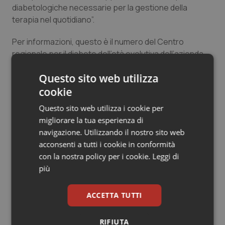
diabetologiche necessarie per la gestione della
Salute orale & impianti
terapia nel quotidiano”.
Sangue & coagulazione
Per informazioni, questo è il numero del Centro
regionale per il diabete dell’età evolutiva dell’azienda
Tiroide
ospedaliero-universitaria Meyer, 055-5662486.
Questo sito web utilizza
Tumore al seno
cookie
Questo sito web utilizza i cookie per
06 Giugno 2011
Tumore ovarico
migliorare la tua esperienza di
© Riproduzione riservata
navigazione. Utilizzando il nostro sito web
Tumori del Polmone & Testa Collo
acconsenti a tutti i cookie in conformità
con la nostra policy per i cookie.
Leggi di
Tumori gastrointestinali
più
Ulcera & Reflusso
ACCETTA TUTTI
Potrebbe interessarti in
Vaccini
Regioni e Asl
RIFIUTA