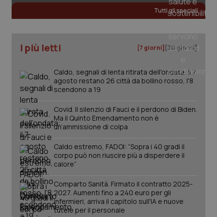
Tutti gli speciali
I più letti
[7 giorni]
[30 giorni]
Caldo, segnali di lenta ritirata dell'ondata: il 7
agosto restano 26 città da bollino rosso, l'8
scendono a 19
Covid. Il silenzio di Fauci e il perdono di Biden.
Ma il Quinto Emendamento non è
un’ammissione di colpa
Caldo estremo, FADOI: “Sopra i 40 gradi il
corpo può non riuscire più a disperdere il
calore”
PHPSESSID
Sessio
PHP.net
www.quotidianosanita.it
Comparto Sanità. Firmato il contratto 2025-
2027. Aumenti fino a 240 euro per gli
infermieri, arriva il capitolo sull'IA e nuove
tutele per il personale