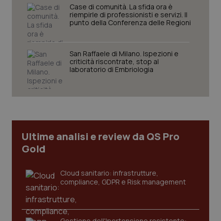
Case di comunità. La sfida ora è
riempirle di professionisti e servizi. Il
punto della Conferenza delle Regioni
San Raffaele di Milano. Ispezioni e
Necessari
Statistici
Marketing
criticità riscontrate, stop al
laboratorio di Embriologia
I cookie necessari contribuiscono a rendere fruibile il
sito web abilitandone funzionalità di base quali la
navigazione sulle pagine e l'accesso alle aree
protette del sito. Il sito web non è in grado di
funzionare correttamente senza questi cookie.
Nome
Fornitore
/
Dominio
Scaden
Ultime analisi e review da QS Pro
VISITOR_PRIVACY_METADATA
5 mesi
YouTube
settim
.youtube.com
Gold
Cloud sanitario: infrastrutture,
compliance, GDPR e Risk management
Gestione dell'Ipertensione resistente: