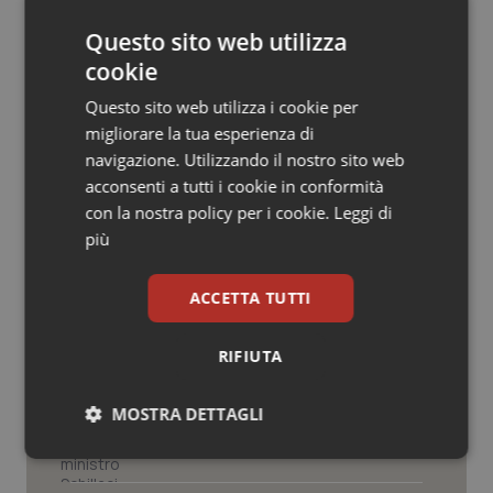
© Riproduzione riservata
Salute orale & impianti
Questo sito web utilizza
cookie
Sangue & coagulazione
Questo sito web utilizza i cookie per
migliorare la tua esperienza di
Tiroide
navigazione. Utilizzando il nostro sito web
acconsenti a tutti i cookie in conformità
Potrebbe interessarti in
Tumore al seno
con la nostra policy per i cookie.
Leggi di
Regioni e Asl
più
Tumore ovarico
ACCETTA TUTTI
Settimana della Scienza dello
Tumori del Polmone & Testa Collo
Spallanzani: capire la ricerca per
comprendere il presente
RIFIUTA
Tumori gastrointestinali
Regione Lombardia scrive al ministro
MOSTRA DETTAGLI
Schillaci: “Gli attuali indicatori non
Ulcera & Reflusso
fotografano la qualità reale del Ssn”
Necessari
Statistici
Marketing
Vaccini