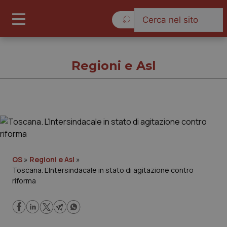
Sabato 8 Agosto 2026
Regioni e Asl
Regioni e Asl
Cronache
QS
»
Regioni e Asl
»
Toscana. L’Intersindacale in stato di agitazione contro
Governo e Parlamento
riforma
Regioni e Asl
Lavoro e Professioni