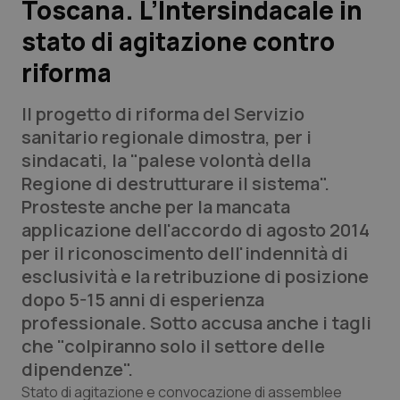
Toscana. L’Intersindacale in
stato di agitazione contro
Scienza e Farmaci
riforma
Studi e Analisi
Il progetto di riforma del Servizio
Lettere al direttore
sanitario regionale dimostra, per i
sindacati, la "palese volontà della
Edizioni Regionali
Regione di destrutturare il sistema".
Prosteste anche per la mancata
QS Pro
applicazione dell'accordo di agosto 2014
per il riconoscimento dell'indennità di
Professionisti Sanitari.AI
esclusività e la retribuzione di posizione
dopo 5-15 anni di esperienza
Abruzzo
QS Pro Gold
professionale. Sotto accusa anche i tagli
che "colpiranno solo il settore delle
QS Club
Newsletter
Basilicata
Artrite & artrosi
dipendenze".
Stato di agitazione e convocazione di assemblee