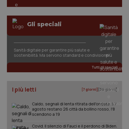
tracking-sites-ironfish-
www.quotidianosanita.it
4
session-id
settim
Gli speciali
2 gior
Sanità digitale per garantire più salute e
_ga
1 anno
Google LLC
sostenibilità. Ma servono standard e condivisione
mes
.quotidianosanita.it
Tutti gli speciali
I più letti
[7 giorni]
[30 giorni]
Caldo, segnali di lenta ritirata dell'ondata: il 7
agosto restano 26 città da bollino rosso, l'8
scendono a 19
Covid. Il silenzio di Fauci e il perdono di Biden.