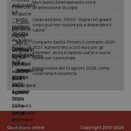
Ma il Quinto Emendamento non è
un’ammissione di colpa
Caldo estremo, FADOI: “Sopra i 40 gradi il
corpo può non riuscire più a disperdere il
calore”
Comparto Sanità. Firmato il contratto 2025-
2027. Aumenti fino a 240 euro per gli
infermieri, arriva il capitolo sull'IA e nuove
tutele per il personale
Eclissi solare del 12 agosto 2026, come
PHPSESSID
Sessio
PHP.net
osservarla in sicurezza
www.quotidianosanita.it
Quotidiano online
Copyright 2013-2026