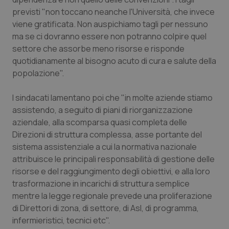
previsti "non toccano neanche l'Università, che invece
Piemonte
HIV
viene gratificata. Non auspichiamo tagli per nessuno
ma se ci dovranno essere non potranno colpire quel
Provincia Autonoma di Bolzano
Infezioni & Febbre
settore che assorbe meno risorse e risponde
quotidianamente al bisogno acuto di cura e salute della
Provincia Autonoma di Trento
Ipertensione & Scompenso
popolazione".
Puglia
Malattie rare
I sindacati lamentano poi che "in molte aziende stiamo
assistendo, a seguito di piani di riorganizzazione
aziendale, alla scomparsa quasi completa delle
Sardegna
Malattia di Crohn & Rettocolite Ulcerosa
Direzioni di struttura complessa, asse portante del
sistema assistenziale a cui la normativa nazionale
Sicilia
Neuroscienze & patologie neurodegenerative
attribuisce le principali responsabilità di gestione delle
risorse e del raggiungimento degli obiettivi, e alla loro
Toscana
Obesità
trasformazione in incarichi di struttura semplice
mentre la legge regionale prevede una proliferazione
Umbria
Oftalmologia
di Direttori di zona, di settore, di Asl, di programma,
infermieristici, tecnici etc".