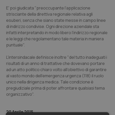
Valle D’Aosta
Oncodermatologia
E' poi giudicata "preoccupante l’applicazione
Veneto
Oncoematologia
strisciante della direttiva regionale relativa agli
esuberi, senza che siano state messe in campo linee
di indirizzo condivise. Ogni direzione aziendale sta
Oncologia & Nutrizione
infatti interpretando in modo libero l’indirizzo regionale
e le leggi che regolamentano tale materia in maniera
Psoriasi & pelle
puntuale".
Quotidiano Cardiologia
L'intersindacale definisce inoltre "del tutto inadeguati i
risultati di un anno di trattative che dovevano portare
Quotidiano Chirurgia
ad un atto politico chiaro volto all'obiettivo di garantire
al vasto mondo dell'emergenza urgenza (118) il ruolo
Quotidiano Oncologia
unico nella dirigenza medica. Tale condizione è
pregiudiziale prima di poter affrontare qualsiasi tema
Quotidiano Pediatria
organizzativo".
Rene & patologie urogenitali
20 Aprile 2015