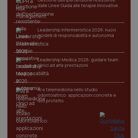
dalle Linee Guida alle terapie innovative
Leadership Infermieristica 2026: nuovi
modelli di responsabilità e autonomia
CookieScriptConsent
5 mesi
CookieScript
settim
www.quotidianosanita.it
Leadership Medica 2026: guidare team
clinici ad alte prestazioni
AI e telemedicina nello studio
odontoiatrico: applicazioni concrete e
uso protetto
tracking-sites-ironfish-
www.quotidianosanita.it
4
tracking-enable
settim
2 gior