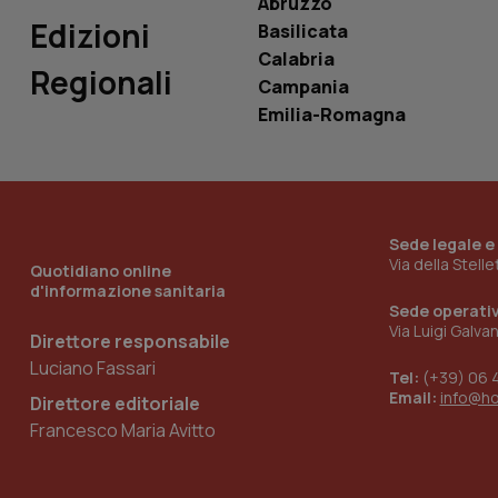
Abruzzo
Edizioni
Basilicata
tracking-sites-
Calabria
ironfish-tracking-
Regionali
named-enable
Campania
Emilia-Romagna
Sede legale e
Via della Stell
Quotidiano online
d'informazione sanitaria
Sede operati
Via Luigi Galva
Direttore responsabile
Luciano Fassari
Tel:
(+39) 06 
Email:
info@h
Direttore editoriale
Francesco Maria Avitto