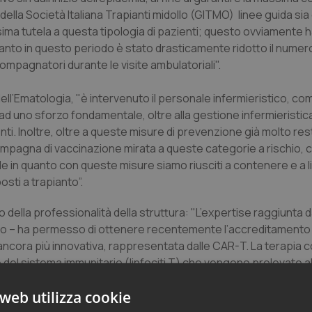
della Società Italiana Trapianti midollo (GITMO) linee guida sia 
ma tutela a questa tipologia di pazienti; questo ovviamente h
quanto in questo periodo è stato drasticamente ridotto il numero 
ccompagnatori durante le visite ambulatoriali".
ell’Ematologia, "è intervenuto il personale infermieristico, c
e ad uno sforzo fondamentale, oltre alla gestione infermieristic
i. Inoltre, oltre a queste misure di prevenzione già molto restr
ampagna di vaccinazione mirata a queste categorie a rischio, 
le in quanto con queste misure siamo riusciti a contenere e a li
osti a trapianto”.
ella professionalità della struttura: "L’expertise raggiunta d
Zallio – ha permesso di ottenere recentemente l’accreditamento 
ancora più innovativa, rappresentata dalle CAR-T. La terapia co
e del sistema immunitario (linfociti T) che vengono prelevate a
e combattere con più forza il tumore, per essere poi reinfuse
web utilizza cookie
 e aggressivi negli adulti e della leucemia linfoblastica acuta 