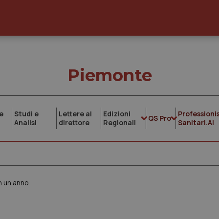
Piemonte
e
Studi e
Lettere al
Edizioni
Professionis
QS Pro
Analisi
direttore
Regionali
Sanitari.AI
in un anno