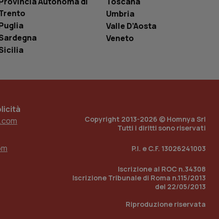
Provincia Autonoma di
Toscana
Trento
Umbria
e per abilitare il
Puglia
Valle D’Aosta
loggato con identity
Sardegna
Veneto
Sicilia
icità
Copyright 2013-2026 © Homnya Srl
.com
Tutti i diritti sono riservati
om
P.I. e C.F. 13026241003
Iscrizione al ROC n.34308
Iscrizione Tribunale di Roma n.115/2013
del 22/05/2013
Riproduzione riservata