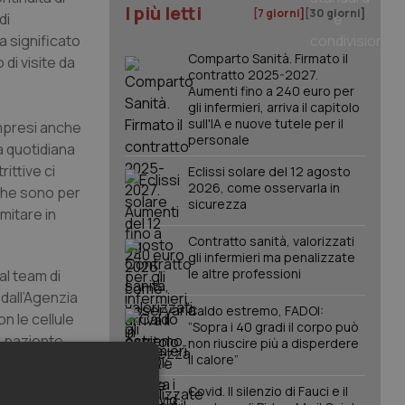
I più letti
[7 giorni]
[30 giorni]
di
a significato
Comparto Sanità. Firmato il
di visite da
contratto 2025-2027.
Aumenti fino a 240 euro per
gli infermieri, arriva il capitolo
sull'IA e nuove tutele per il
ompresi anche
personale
a quotidiana
ittive ci
Eclissi solare del 12 agosto
2026, come osservarla in
che sono per
sicurezza
mitare in
Contratto sanità, valorizzati
gli infermieri ma penalizzate
le altre professioni
al team di
dall’Agenzia
Caldo estremo, FADOI:
n le cellule
“Sopra i 40 gradi il corpo può
l paziente,
non riuscire più a disperdere
il calore”
 nel
nei bambini.
Covid. Il silenzio di Fauci e il