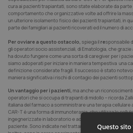
cura ai pazienti trapiantati, sono state elaborate da parte 
comportamento che organizzative volte ad offrire la massi
un ulteriore isolamento fisico dei pazienti trapiantati, in 
parte dei famigliari ai pazienti ricoverati ed il numero di a
Per ovviare a questo ostacolo,
spiega il
re
sponsabile d
gli operatori socio assistenziali, di Ematologia, che grazi
ha dovuto fungere come una sorta di caregiver per i pazient
siamo adoperati per iniziare in maniera tempestiva una c
definizione considerate fragili. Il successo è stato notevo
maniera significativa i rischi di contagio dei pazienti sottop
Un vantaggio per i pazienti,
ma anche un riconoscimento d
operatori che si occupa di trapianti di midollo – ricorda 
italiana del farmaco a somministrare una terapia cellulare 
CAR-T è una forma di immunoterapia, che utilizza le cellul
ingegnerizzate in laboratorio e addestrate a riconoscere 
Questo sito 
paziente. Sono indicate nel trattamento dei linfomi avanzati