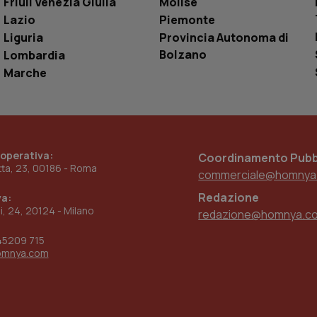
Friuli Venezia Giulia
Molise
utente
Lazio
Piemonte
www.quotidianosanita.it
4
Questo cookie è impostato dall'applicazion
Liguria
Provincia Autonoma di
settimane
sistema di tracking solo in caso di utenti 
2 giorni
provider WelfareLink.
Bolzano
Lombardia
Marche
 operativa:
Coordinamento Pubbl
etta, 23, 00186 - Roma
commerciale@homnya
Redazione
va:
ni, 24, 20124 - Milano
redazione@homnya.c
45209 715
omnya.com