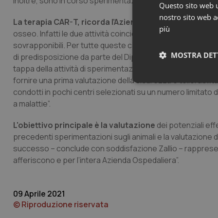
Inoltre, sono in corso sperimentazioni in altre patologie co
Questo sito web ut
nostro sito web ac
La terapia CAR-T, ricorda l’Azienda ospedaliera
, “attu
più
osseo. Infatti le due attività coincidono, in quanto i requisi
sovrapponibili. Per tutte queste caratteristiche l’Ematologi
MOSTRA DET
di predisposizione da parte del Dipartimento Attività Inte
tappa della attività di sperimentazione clinica, che vede l’
fornire una prima valutazione della sicurezza e tollerabilità 
Neces
condotti in pochi centri selezionati su un numero limitato 
a malattie”.
L'obiettivo principale è la valutazione
dei potenziali effe
precedenti sperimentazioni sugli animali e la valutazione 
successo – conclude con soddisfazione Zallio – rappresenta 
afferiscono e per l’intera Azienda Ospedaliera”.
I cookie necessari con
e l'accesso alle aree 
09 Aprile 2021
Nome
© Riproduzione riservata
VISITOR_PRIVACY_