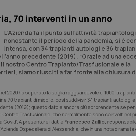
ia, 70 interventi in un anno
L’Azienda fa il punto sull’attività trapiantolog
nonostante il periodo della pandemia, si è c
intensa, con 34 trapianti autologi e 36 trapian
ell’anno precedente (2019). “Grazie ad una ecc
il nostro Centro Trapianto/Trasfusionale e la
rieri, siamo riusciti a far fronte alla chiusura d
 nel 2020 ha superato la soglia ragguardevole di 1000 trapianti 
 70 trapianti di midollo, così suddivisi: 34 trapianti autologi e
cedente (2019); questo dato è ancora più sorprendente se pe
 del Centro Trasfusionale, che normalmente sono coinvolti nel
a Covid”. A presentare i dati è
Francesco Zallio, re
sponsabil
l’Azienda Ospedaliera di Alessandria, che in una nota diramata da