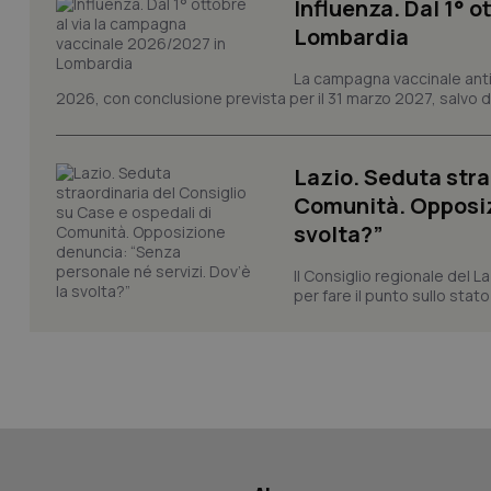
Influenza. Dal 1° 
Lombardia
La campagna vaccinale anti
2026, con conclusione prevista per il 31 marzo 2027, salvo div
_ga_KM60CM4NPH
Lazio. Seduta stra
Comunità. Opposizi
Nome
Nome
svolta?”
VISITOR_INFO1_LIV
_ga_0VMQEQKQ1N
Il Consiglio regionale del La
per fare il punto sullo stato
__Secure-YNID
YSC
__Secure-
ROLLOUT_TOKEN