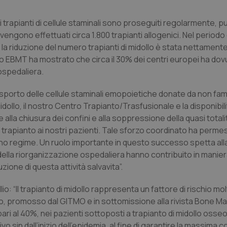
 i trapianti di cellule staminali sono proseguiti regolarmente, p
 vengono effettuati circa 1.800 trapianti allogenici. Nel periodo
 la riduzione del numero trapianti di midollo è stata nettamen
io EBMT ha mostrato che circa il 30% dei centri europei ha dov
 ospedaliera.
rasporto delle cellule staminali emopoietiche donate da non fami
llo, il nostro Centro Trapianto/Trasfusionale e la disponibili
te alla chiusura dei confini e alla soppressione della quasi totali
i trapianto ai nostri pazienti. Tale sforzo coordinato ha perme
no regime. Un ruolo importante in questo successo spetta all
della riorganizzazione ospedaliera hanno contribuito in manie
one di questa attività salvavita”.
io: “Il trapianto di midollo rappresenta un fattore di rischio mo
ano, promosso dal GITMO e in sottomissione alla rivista Bone M
ari al 40%, nei pazienti sottoposti a trapianto di midollo osseo
sin dall’inizio dell’epidemia, al fine di garantire la massima co