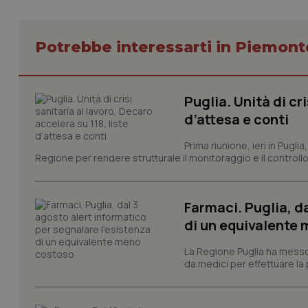
Potrebbe interessarti in Piemont
CookieScriptConse
Puglia. Unità di cri
tracking-sites-ironf
d’attesa e conti
tracking-enable
Prima riunione, ieri in Pugli
tracking-sites-ironf
Regione per rendere strutturale il monitoraggio e il controllo 
session-id
_ga
Farmaci. Puglia, d
di un equivalente
La Regione Puglia ha messo 
da medici per effettuare la 
PHPSESSID