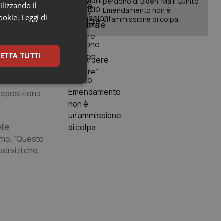
perdono di Biden. Ma il Quinto
ilizzando il
Emendamento non è
cookie.
Leggi di
un’ammissione di colpa
di midollo
o
ccs in corso
ETTA TUTTI
I è una
a lo scopo di
AIFA – sono
keting
disposizione
lle
ismo. “Questo
servizi che
igazione sulle pagine
kie.
er memorizzare le
utente per la loro