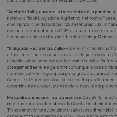
punto sull’attività durante i mesi difficili del Covid.
“Anche in Italia, durante la fase acuta della pandemia
,
notevoli difficoltà logistiche. Ogni anno, nel nostro Paese,
emergenza, cioè da febbraio 2020 a febbraio 2021, in Italia
in quanto è stata inferiore al 10%, mentre un recente stud
sospendere/ridurre i trapianti di midollo”, spiega l’Azienda
“Malgrado – evidenzia Zallio
– le enormi difficoltà nel t
ad una eccezionale cooperazione fra Registro donatori Mido
associazioni volontarie di corrieri, siamo riusciti a far fron
collegamenti aerei e a garantire comunque la possibilità d
permesso al nostro gruppo di proseguire a lavorare a pie
Generale e Professioni Sanitarie che nella pianificazione 
determinante a preservare e rendere possibile la prosecuzi
Ma quali connessioni tra trapianto e Covid?
Spiega Zall
importante in caso di contagio da Covid. Uno studio itali
Transplantation ha evidenziato un alto tasso di mortalità, p
ospedalizzati per malattia da Sars-Cov-2. Per questo motivo 