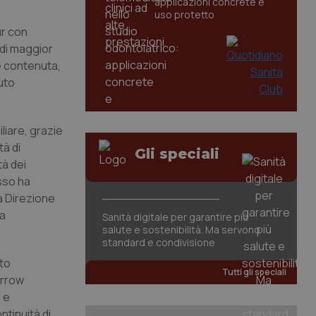
applicazioni concrete e
uso protetto
ur con
 di maggior
te contenuta,
uto
liare, grazie
tà di
Gli speciali
tà dei
sso ha
a Direzione
ra
Sanità digitale per garantire più
salute e sostenibilità. Ma servono
standard e condivisione
lto
Tutti gli speciali
arrow
 e
ntinuità di