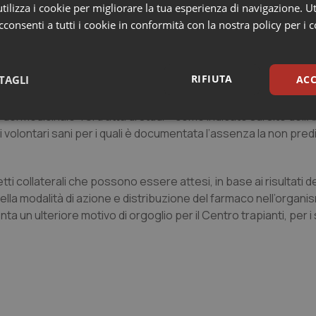
me il mieloma multiplo”.
ilizza i cookie per migliorare la tua esperienza di navigazione. Ut
consenti a tutti i cookie in conformità con la nostra policy per i 
almente è eseguibile solo in ospedali dotati di unità di trapianto 
ti organizzativi e strutturali previsti dalle direttive europee son
a è unità di ricerca dedicata alla Fase I nel percorso verso l’Ir
RIFIUTA
TAGLI
ACC
grate Ricerca e Innovazione diretto da Antonio Maconi. La fase 
inizio della sperimentazione del principio attivo sull’uomo che h
del medicinale-. Si tratta di studi – come indicato sul sito dell’
sari
Statistici
Mar
di volontari sani per i quali è documentata l’assenza la non pre
tti collaterali che possono essere attesi, in base ai risultati de
della modalità di azione e distribuzione del farmaco nell’organ
un ulteriore motivo di orgoglio per il Centro trapianti, per i 
Necessari
Statistici
Marketing
tribuiscono a rendere fruibile il sito web abilitandone funzionalità di base quali la nav
protette del sito. Il sito web non è in grado di funzionare correttamente senza questi coo
Fornitore
/
Dominio
Scadenza
Descrizione
METADATA
5 mesi 4
Questo cookie viene utilizzato p
YouTube
settimane
scelte di consenso e privacy dell'
.youtube.com