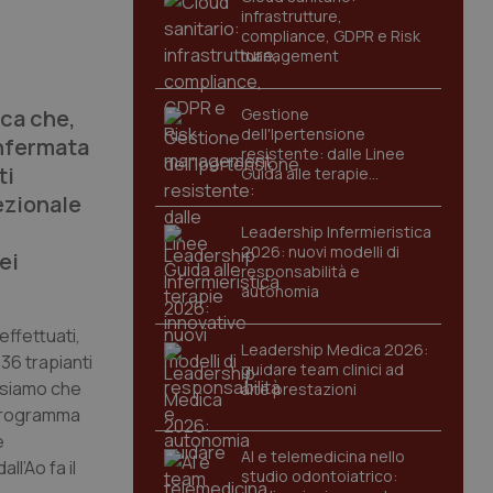
infrastrutture,
compliance, GDPR e Risk
management
ica che,
Gestione
dell'Ipertensione
onfermata
resistente: dalle Linee
ti
Guida alle terapie
innovative
ezionale
Leadership Infermieristica
2026: nuovi modelli di
ei
responsabilità e
autonomia
effettuati,
Leadership Medica 2026:
 36 trapianti
guidare team clinici ad
nsiamo che
alte prestazioni
 programma
e
AI e telemedicina nello
ll’Ao fa il
studio odontoiatrico: