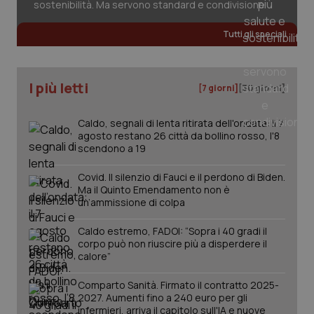
sostenibilità. Ma servono standard e condivisione
Tutti gli speciali
_ga
1 anno
Google LLC
mes
.quotidianosanita.it
I più letti
[7 giorni]
[30 giorni]
Caldo, segnali di lenta ritirata dell'ondata: il 7
agosto restano 26 città da bollino rosso, l'8
scendono a 19
Covid. Il silenzio di Fauci e il perdono di Biden.
Ma il Quinto Emendamento non è
un’ammissione di colpa
Caldo estremo, FADOI: “Sopra i 40 gradi il
corpo può non riuscire più a disperdere il
calore”
Comparto Sanità. Firmato il contratto 2025-
2027. Aumenti fino a 240 euro per gli
infermieri, arriva il capitolo sull'IA e nuove