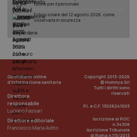
tutele per il personale
Eclissi solare del 12 agosto 2026, come
osservarla in sicurezza
PHPSESSID
Sessio
PHP.net
www.quotidianosanita.it
Quotidiano online
Copyright 2013-2026
d'informazione sanitaria
© Homnya Srl
Tutti i diritti sono
riservati
Direttore
responsabile
P.I. e C.F. 13026241003
Luciano Fassari
Iscrizione al ROC
Direttore editoriale
n.34308
Francesco Maria Avitto
Iscrizione Tribunale
di Roma n.115/2013