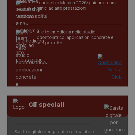
Leadership Medica 2026: guidare team
clinici ad alte prestazioni
CookieScriptConsent
5 mesi
CookieScript
settim
www.quotidianosanita.it
AI e telemedicina nello studio
odontoiatrico: applicazioni concrete e
uso protetto
tracking-sites-ironfish-
www.quotidianosanita.it
4
tracking-enable
settim
2 gior
Gli speciali
tracking-sites-ironfish-
www.quotidianosanita.it
4
session-id
settim
Sanità digitale per garantire più salute e
2 gior