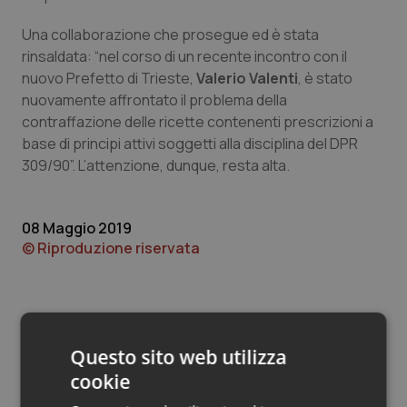
Valle D’Aosta
Oncodermatologia
Una collaborazione che prosegue ed è stata
Veneto
Oncoematologia
rinsaldata: “nel corso di un recente incontro con il
nuovo Prefetto di Trieste,
Valerio Valenti
, è stato
Oncologia & Nutrizione
nuovamente affrontato il problema della
contraffazione delle ricette contenenti prescrizioni a
base di principi attivi soggetti alla disciplina del DPR
Psoriasi & pelle
309/90”. L’attenzione, dunque, resta alta.
Quotidiano Cardiologia
08 Maggio 2019
Quotidiano Chirurgia
© Riproduzione riservata
Quotidiano Oncologia
Quotidiano Pediatria
Questo sito web utilizza
cookie
Rene & patologie urogenitali
Potrebbe interessarti in