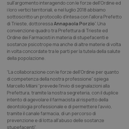
sull'argomento interagendo con le forze dell'Ordine ed
i loro vertici territoriali, e nel luglio 2018 abbiamo
Piemonte
HIV
sottoscritto un protocollo d'intesa con l'allora Prefetto
di Trieste, dottoressa
Annapaola Porzio
”. Una
Provincia Autonoma di Bolzano
Infezioni & Febbre
convenzione quadro tra Prefettura di Trieste ed
Ordine dei Farmacisti in materia di stupefacenti e
Provincia Autonoma di Trento
Ipertensione & Scompenso
sostanze psicotrope ma anche di altre materie di volta
in volta concordate tra le parti per la tutela della salute
Puglia
Malattie rare
della popolazione.
Sardegna
Malattia di Crohn & Rettocolite Ulcerosa
“La collaborazione con le forze dell'Ordine per quanto
di competenza della nostra professione” spiega
Sicilia
Neuroscienze & patologie neurodegenerative
Marcello Milani “prevede l'invio di segnalazioni alla
Prefettura, tramite la nostra segreteria, con il duplice
intento di agevolare il farmacista al rispetto della
Toscana
Obesità
deontologia professionale e di permettere l'avvio,
tramite il canale farmacia, di un percorso di
Umbria
Oftalmologia
prevenzione e di lotta all'abuso delle sostanze
stupefacenti”.