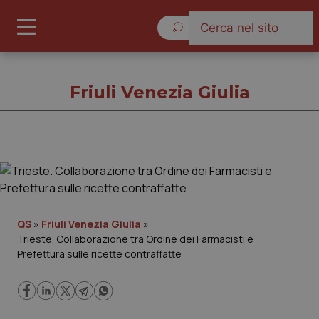
Venerdì 7 Agosto 2026
Friuli Venezia Giulia
Friuli Venezia Giulia
Cronache
QS
»
Friuli Venezia Giulia
»
Trieste. Collaborazione tra Ordine dei Farmacisti e
Governo e Parlamento
Prefettura sulle ricette contraffatte
Regioni e Asl
Lavoro e Professioni