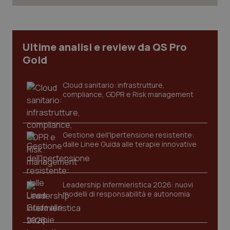
Necessari
Statistici
Marketing
I cookie necessari contribuiscono a rendere fruibile il
sito web abilitandone funzionalità di base quali la
Ultime analisi e review da QS Pro
navigazione sulle pagine e l'accesso alle aree
protette del sito. Il sito web non è in grado di
Gold
funzionare correttamente senza questi cookie.
Nome
Fornitore
/
Dominio
Scaden
Cloud sanitario: infrastrutture,
VISITOR_PRIVACY_METADATA
5 mesi
YouTube
compliance, GDPR e Risk management
settim
.youtube.com
Gestione dell'Ipertensione resistente:
dalle Linee Guida alle terapie innovative
Leadership Infermieristica 2026: nuovi
modelli di responsabilità e autonomia