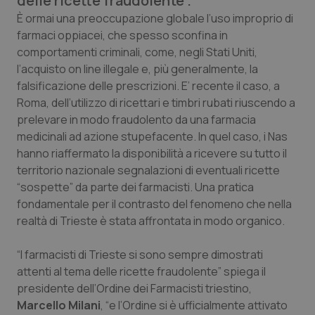
delle ricette fraudolente”.
Calabria
Asma & BPCO
È ormai una preoccupazione globale l’uso improprio di
farmaci oppiacei, che spesso sconfina in
Campania
Car-T
comportamenti criminali, come, negli Stati Uniti,
l’acquisto on line illegale e, più generalmente, la
Emilia-Romagna
Colesterolo & coronaropatie
falsificazione delle prescrizioni. E’ recente il caso, a
Roma, dell’utilizzo di ricettari e timbri rubati riuscendo a
prelevare in modo fraudolento da una farmacia
Friuli Venezia Giulia
Dermatite Atopica
medicinali ad azione stupefacente. In quel caso, i Nas
hanno riaffermato la disponibilità a ricevere su tutto il
Lazio
Diabete & glucometri
territorio nazionale segnalazioni di eventuali ricette
“sospette” da parte dei farmacisti. Una pratica
Liguria
Disturbi dell’umore
fondamentale per il contrasto del fenomeno che nella
realtà di Trieste è stata affrontata in modo organico.
Lombardia
Dolore
“I farmacisti di Trieste si sono sempre dimostrati
Marche
Donna & Salute
attenti al tema delle ricette fraudolente” spiega il
presidente dell’Ordine dei Farmacisti triestino,
Molise
Epatiti
Marcello Milani
, “e l’Ordine si è ufficialmente attivato