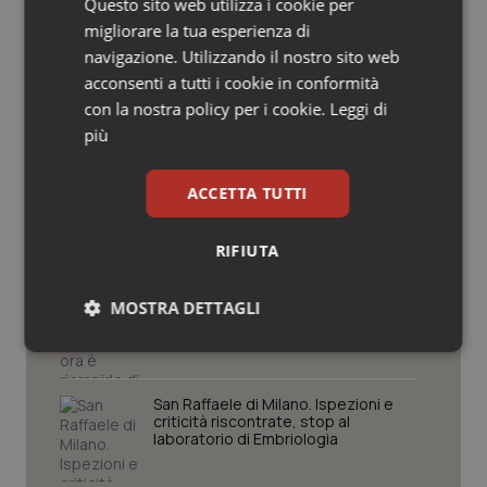
Questo sito web utilizza i cookie per
Friuli Venezia Giulia
Salute orale & impianti
migliorare la tua esperienza di
navigazione. Utilizzando il nostro sito web
Sangue & coagulazione
acconsenti a tutti i cookie in conformità
Settimana della Scienza dello
con la nostra policy per i cookie.
Leggi di
Spallanzani: capire la ricerca per
comprendere il presente
più
Tiroide
Tumore al seno
ACCETTA TUTTI
Regione Lombardia scrive al ministro
Schillaci: “Gli attuali indicatori non
fotografano la qualità reale del Ssn”
Tumore ovarico
RIFIUTA
Case di comunità. La sfida ora è
Tumori del Polmone & Testa Collo
MOSTRA DETTAGLI
riempirle di professionisti e servizi. Il
punto della Conferenza delle Regioni
Necessari
Statistici
Marketing
Tumori gastrointestinali
San Raffaele di Milano. Ispezioni e
Ulcera & Reflusso
criticità riscontrate, stop al
laboratorio di Embriologia
Vaccini