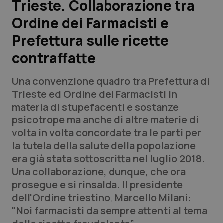
Trieste. Collaborazione tra
Ordine dei Farmacisti e
Scienza e Farmaci
Prefettura sulle ricette
Studi e Analisi
contraffatte
Lettere al direttore
Una convenzione quadro tra Prefettura di
Trieste ed Ordine dei Farmacisti in
Edizioni Regionali
materia di stupefacenti e sostanze
psicotrope ma anche di altre materie di
QS Pro
volta in volta concordate tra le parti per
la tutela della salute della popolazione
Professionisti Sanitari.AI
era già stata sottoscritta nel luglio 2018.
Una collaborazione, dunque, che ora
Abruzzo
QS Pro Gold
prosegue e si rinsalda. Il presidente
dell'Ordine triestino, Marcello Milani:
QS Club
Newsletter
Basilicata
Artrite & artrosi
"Noi farmacisti da sempre attenti al tema