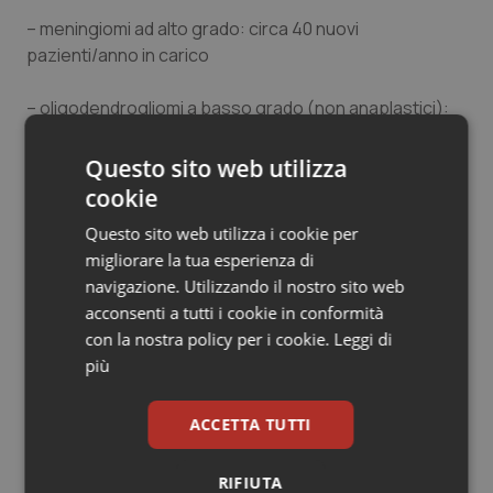
– meningiomi ad alto grado: circa 40 nuovi
pazienti/anno in carico
– oligodendrogliomi a basso grado (non anaplastici):
circa 20 nuovi pazienti/anno in carico
Questo sito web utilizza
– oligodendrogliomi a alto grado (anaplastici): circa 25
cookie
nuovi pazienti/anno in carico
Questo sito web utilizza i cookie per
migliorare la tua esperienza di
– adenomi ipofisari: circa 80 nuovi pazienti/anno in
navigazione. Utilizzando il nostro sito web
carico
acconsenti a tutti i cookie in conformità
con la nostra policy per i cookie.
Leggi di
– ependimomi cerebrali – spinali (i grado): circa 25
più
nuovi pazienti/anno in carico
– deep brain stimulation (dbs) come trattamento delle
ACCETTA TUTTI
distonie adâ€¨esordio infantile: circa 10 nuovi
pazienti/anno in carico
RIFIUTA