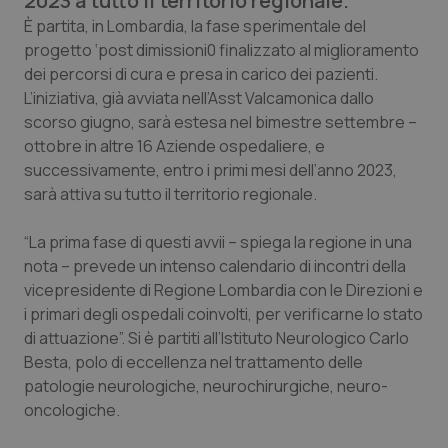
2023 a tutto il territorio regionale.
Calabria
Asma & BPCO
È partita, in Lombardia, la fase sperimentale del
progetto ‘post dimissioni0 finalizzato al miglioramento
Campania
Car-T
dei percorsi di cura e presa in carico dei pazienti.
L’iniziativa, già avviata nell’Asst Valcamonica dallo
Emilia-Romagna
Colesterolo & coronaropatie
scorso giugno, sarà estesa nel bimestre settembre –
ottobre in altre 16 Aziende ospedaliere, e
successivamente, entro i primi mesi dell’anno 2023,
Friuli Venezia Giulia
Dermatite Atopica
sarà attiva su tutto il territorio regionale.
Lazio
Diabete & glucometri
“La prima fase di questi avvii – spiega la regione in una
nota – prevede un intenso calendario di incontri della
Liguria
Disturbi dell’umore
vicepresidente di Regione Lombardia con le Direzioni e
i primari degli ospedali coinvolti, per verificarne lo stato
Lombardia
Dolore
di attuazione”. Si è partiti all’Istituto Neurologico Carlo
Besta, polo di eccellenza nel trattamento delle
Marche
Donna & Salute
patologie neurologiche, neurochirurgiche, neuro-
oncologiche.
Molise
Epatiti