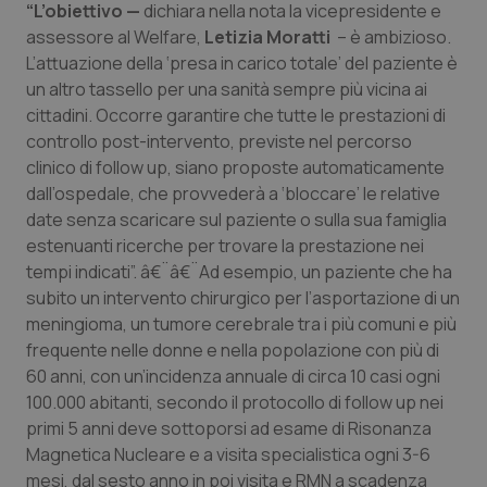
“L’obiettivo —
dichiara nella nota la vicepresidente e
assessore al Welfare,
Piemonte
HIV
Letizia Moratti
– è ambizioso.
L’attuazione della ‘presa in carico totale’ del paziente è
un altro tassello per una sanità sempre più vicina ai
Provincia Autonoma di Bolzano
Infezioni & Febbre
cittadini. Occorre garantire che tutte le prestazioni di
controllo post-intervento, previste nel percorso
Provincia Autonoma di Trento
Ipertensione & Scompenso
clinico di follow up, siano proposte automaticamente
dall’ospedale, che provvederà a ‘bloccare’ le relative
Puglia
Malattie rare
date senza scaricare sul paziente o sulla sua famiglia
estenuanti ricerche per trovare la prestazione nei
Sardegna
Malattia di Crohn & Rettocolite Ulcerosa
tempi indicati”. â€¨â€¨Ad esempio, un paziente che ha
subito un intervento chirurgico per l’asportazione di un
Sicilia
Neuroscienze & patologie neurodegenerative
meningioma, un tumore cerebrale tra i più comuni e più
frequente nelle donne e nella popolazione con più di
60 anni, con un’incidenza annuale di circa 10 casi ogni
Toscana
Obesità
100.000 abitanti, secondo il protocollo di follow up nei
primi 5 anni deve sottoporsi ad esame di Risonanza
Umbria
Oftalmologia
Magnetica Nucleare e a visita specialistica ogni 3-6
mesi, dal sesto anno in poi visita e RMN a scadenza