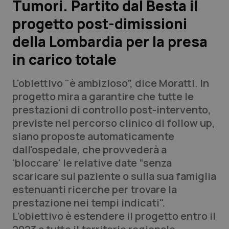
Tumori. Partito dal Besta il
progetto post-dimissioni
Scienza e Farmaci
della Lombardia per la presa
Studi e Analisi
in carico totale
Lettere al direttore
L'obiettivo "è ambizioso”, dice Moratti. In
progetto mira a garantire che tutte le
Edizioni Regionali
prestazioni di controllo post-intervento,
previste nel percorso clinico di follow up,
QS Pro
siano proposte automaticamente
dall'ospedale, che provvederà a
Professionisti Sanitari.AI
'bloccare' le relative date “senza
scaricare sul paziente o sulla sua famiglia
Abruzzo
QS Pro Gold
estenuanti ricerche per trovare la
prestazione nei tempi indicati".
QS Club
Newsletter
Basilicata
Artrite & artrosi
L’obiettivo è estendere il progetto entro il