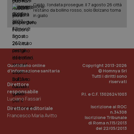
Fornitore
/
Caldo, l’ondata prosegue. Il 7 agosto 26 città
Nome
Scadenza
Descrizion
Dominio
restano da bollino rosso, solo Bolzano torna
Nome
Fornitore
/
Dominio
Scadenza
Des
in giallo
_ga_0VMQEQKQ1N
.quotidianosanita.it
1 anno 1
Questo
mese
cookie
VISITOR_INFO1_LIVE
5 mesi 4
Que
Google LLC
viene
settimane
imp
.youtube.com
utilizzato
You
da Google
ten
Analytics
pre
per
del
mantener
vid
lo stato
inco
della
può
sessione.
det
vis
Quotidiano online
Copyright 2013-2026
web
d'informazione sanitaria
© Homnya Srl
uti
Tutti i diritti sono
nuo
ver
riservati
Direttore
dell
You
responsabile
P.I. e C.F. 13026241003
__Secure-YNID
.youtube.com
5 mesi 4
Que
Luciano Fassari
settimane
imp
You
Iscrizione al ROC
Direttore editoriale
ten
n.34308
pre
Francesco Maria Avitto
Iscrizione Tribunale
del
di Roma n.115/2013
vid
inco
del 22/05/2013
può