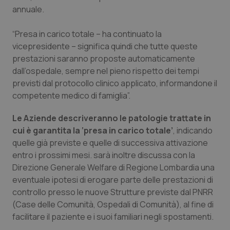
Valle D’Aosta
Oncodermatologia
annuale.
Veneto
Oncoematologia
“Presa in carico totale – ha continuato la
vicepresidente – significa quindi che tutte queste
Oncologia & Nutrizione
prestazioni saranno proposte automaticamente
dall’ospedale, sempre nel pieno rispetto dei tempi
Psoriasi & pelle
previsti dal protocollo clinico applicato, informandone il
competente medico di famiglia”.
Quotidiano Cardiologia
Le Aziende descriveranno le patologie trattate in
cui è garantita la ‘presa in carico totale’
, indicando
Quotidiano Chirurgia
quelle già previste e quelle di successiva attivazione
entro i prossimi mesi. sarà inoltre discussa con la
Quotidiano Oncologia
Direzione Generale Welfare di Regione Lombardia una
eventuale ipotesi di erogare parte delle prestazioni di
Quotidiano Pediatria
controllo presso le nuove Strutture previste dal PNRR
(Case delle Comunità, Ospedali di Comunità), al fine di
Rene & patologie urogenitali
facilitare il paziente e i suoi familiari negli spostamenti.