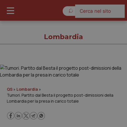
Sabato 8 Agosto 2026
Lombardia
Lombardia
Cronache
QS
»
Lombardia
»
Tumori. Partito dal Besta il progetto post-dimissioni della
Governo e Parlamento
Lombardia per la presa in carico totale
Regioni e Asl
Lavoro e Professioni