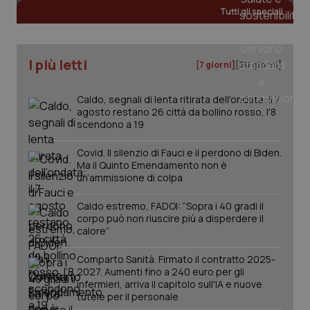
Tutti gli speciali
I più letti
[7 giorni]
[30 giorni]
Caldo, segnali di lenta ritirata dell'ondata: il 7
agosto restano 26 città da bollino rosso, l'8
scendono a 19
Covid. Il silenzio di Fauci e il perdono di Biden.
Ma il Quinto Emendamento non è
un’ammissione di colpa
_ga_KM60CM4NPH
.quotidianosanita.it
1 anno
mes
Caldo estremo, FADOI: “Sopra i 40 gradi il
corpo può non riuscire più a disperdere il
calore”
Comparto Sanità. Firmato il contratto 2025-
2027. Aumenti fino a 240 euro per gli
infermieri, arriva il capitolo sull'IA e nuove
tutele per il personale