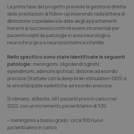
La prima fase del progetto prevede la gestione diretta
Salute orale & impianti
delle prestazioni di follow-up inserendo nella lettera di
dimissione ospedaliera le date degli appuntamenti
Sangue & coagulazione
inerenti ai successivi controlli esami strumentali per
pazienti colpiti da patologie in area neurologica,
Tiroide
neurochirurgica e neuropsichiatrica infantile.
Tumore al seno
Nello specifico sono state identificate le seguenti
patologie:
meningiomi, oligodendrogliomi,
Tumore ovarico
ependimomi, adenomi ipofisari, distonie ad esordio
precoce (trattate con la deep brain stimulation-DBS) e
Tumori del Polmone & Testa Collo
le encefalopatie epilettiche ad esordio precoce.
Si stimano, al Besta, 461 pazienti presi in carico nel
Tumori gastrointestinali
2022, con un incremento pazienti/anno di 530.
Ulcera & Reflusso
– meningiomi a basso grado: circa 300 nuovi
pazienti/anno in carico
Vaccini