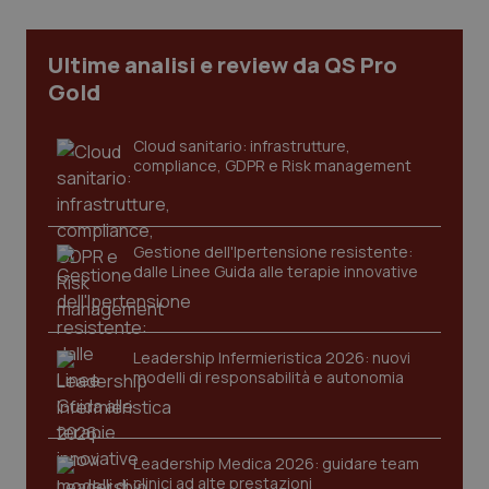
Ultime analisi e review da QS Pro
tracking-sites-ironfish-
www.quotidianosanita.it
4
Gold
tracking-enable
settim
2 gior
Cloud sanitario: infrastrutture,
compliance, GDPR e Risk management
tracking-sites-ironfish-
www.quotidianosanita.it
4
session-id
settim
2 gior
Gestione dell'Ipertensione resistente:
dalle Linee Guida alle terapie innovative
_ga
1 anno
Google LLC
mes
.quotidianosanita.it
Leadership Infermieristica 2026: nuovi
modelli di responsabilità e autonomia
Leadership Medica 2026: guidare team
clinici ad alte prestazioni