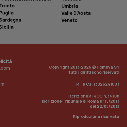
è un numero
Trento
Umbria
o in cui viene
r il sito, ma un
Puglia
Valle D’Aosta
tato di accesso per
Sardegna
Veneto
a Google Analytics
Sicilia
sione.
 tenere traccia
icità
i Youtube incorporati
tics per mantenere
Copyright 2013-2026 © Homnya Srl
.com
tore del sito web sta
ell'interfaccia di
Tutti i diritti sono riservati
om
P.I. e C.F. 13026241003
 tenere traccia
i Youtube incorporati
tore del sito web sta
Iscrizione al ROC n.34308
ell'interfaccia di
Iscrizione Tribunale di Roma n.115/2013
del 22/05/2013
 tenere traccia
Riproduzione riservata
r la gestione
one dell’esperienza