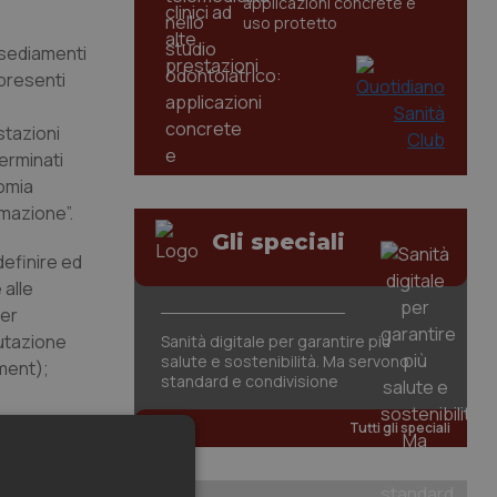
applicazioni concrete e
uso protetto
insediamenti
 presenti
stazioni
terminati
nomia
mmazione”.
Gli speciali
efinire ed
 alle
per
lutazione
Sanità digitale per garantire più
salute e sostenibilità. Ma servono
sment);
standard e condivisione
Tutti gli speciali