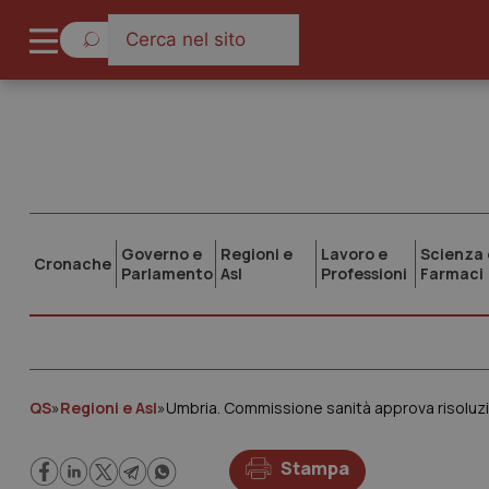
Governo e
Regioni e
Lavoro e
Scienza 
Cronache
Parlamento
Asl
Professioni
Farmaci
QS
»
Regioni e Asl
»
Umbria. Commissione sanità approva risoluzio
Stampa