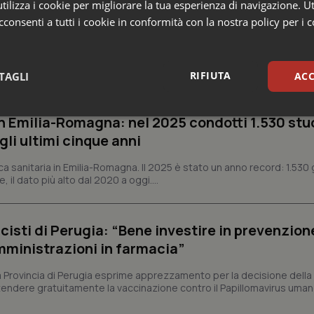
ilizza i cookie per migliorare la tua esperienza di navigazione. Ut
consenti a tutti i cookie in conformità con la nostra policy per i 
e Asl
RIFIUTA
TAGLI
ACC
sari
Statistici
Mar
n Emilia-Romagna: nel 2025 condotti 1.530 studi
gli ultimi cinque anni
ca sanitaria in Emilia-Romagna. Il 2025 è stato un anno record: 1.530 g
, il dato più alto dal 2020 a oggi....
Necessari
Statistici
Marketing
cisti di Perugia: “Bene investire in prevenzion
tribuiscono a rendere fruibile il sito web abilitandone funzionalità di base quali la nav
mministrazioni in farmacia”
protette del sito. Il sito web non è in grado di funzionare correttamente senza questi coo
la Provincia di Perugia esprime apprezzamento per la decisione della
Fornitore
/
Dominio
Scadenza
Descrizione
tendere gratuitamente la vaccinazione contro il Papillomavirus uman
METADATA
5 mesi 4
Questo cookie viene utilizzato p
YouTube
settimane
scelte di consenso e privacy dell'
.youtube.com