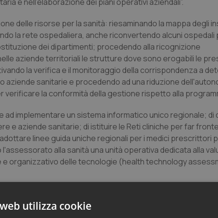
ia e nell'elaborazione dei piani operativi aziendali”.
zione delle risorse per la sanità: riesaminando la mappa degli 
zando la rete ospedaliera, anche riconvertendo alcuni ospedali
ostituzione dei dipartimenti; procedendo alla ricognizione
lle aziende territoriali le strutture dove sono erogabili le pre
 attivando la verifica e il monitoraggio della corrispondenza a de
ro aziende sanitarie e procedendo ad una riduzione dell'auto
er verificare la conformità della gestione rispetto alla progra
 ad implementare un sistema informatico unico regionale; di d
e aziende sanitarie; di istituire le Reti cliniche per far fronte
dottare linee guida uniche regionali per i medici prescrittori 
o l'assessorato alla sanità una unità operativa dedicata alla va
ciale e organizzativo delle tecnologie (health technology asses
web utilizza cookie