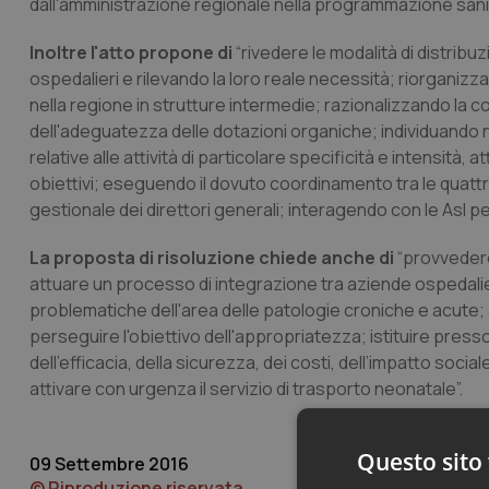
dall'amministrazione regionale nella programmazione sanitar
Inoltre l'atto propone di
“rivedere le modalità di distribu
ospedalieri e rilevando la loro reale necessità; riorganiz
nella regione in strutture intermedie; razionalizzando la c
dell'adeguatezza delle dotazioni organiche; individuando ne
relative alle attività di particolare specificità e intensità,
obiettivi; eseguendo il dovuto coordinamento tra le quatt
gestionale dei direttori generali; interagendo con le Asl p
La proposta di risoluzione chiede anche di
“provvedere
attuare un processo di integrazione tra aziende ospedaliere 
problematiche dell'area delle patologie croniche e acute; a
perseguire l'obiettivo dell'appropriatezza; istituire press
dell’efficacia, della sicurezza, dei costi, dell’impatto so
attivare con urgenza il servizio di trasporto neonatale”.
Questo sito 
09 Settembre 2016
© Riproduzione riservata