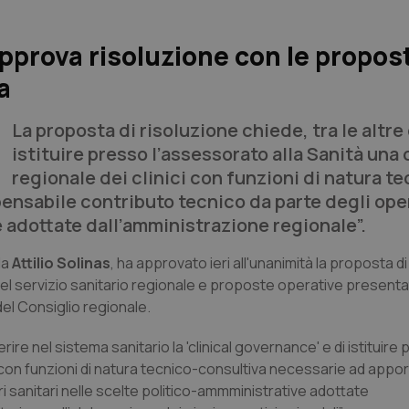
prova risoluzione con le propost
a
La proposta di risoluzione chiede, tra le altre
istituire presso l’assessorato alla Sanità una
regionale dei clinici con funzioni di natura t
pensabile contributo tecnico da parte degli ope
e adottate dall’amministrazione regionale”.
da
Attilio Solinas
, ha approvato ieri all'unanimità la proposta d
el servizio sanitario regionale e proposte operative presenta
del Consiglio regionale.
erire nel sistema sanitario la 'clinical governance' e di istituire
ci con funzioni di natura tecnico-consultiva necessarie ad appo
i sanitari nelle scelte politico-ammministrative adottate