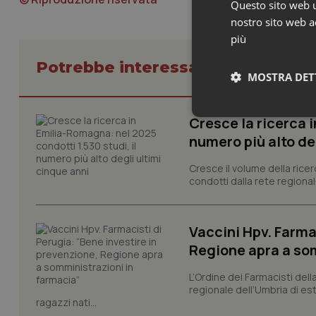
Questo sito web ut
nostro sito web ac
più
Potrebbe interessarti in Regioni 
MOSTRA DET
Neces
Cresce la ricerca i
numero più alto de
Cresce il volume della ricer
condotti dalla rete regionale
Vaccini Hpv. Farma
I cookie necessari con
Regione apra a so
e l'accesso alle aree 
L’Ordine dei Farmacisti del
Nome
regionale dell’Umbria di es
VISITOR_PRIVACY_
ragazzi nati...