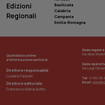
Edizioni
Basilicata
Calabria
Regionali
Campania
_ga_KM60CM4NPH
Emilia-Romagna
Nome
Nome
VISITOR_INFO1_LIV
Sede legale e
_ga_0VMQEQKQ1N
Via della Stell
Quotidiano online
d'informazione sanitaria
Sede operati
Via Luigi Galva
__Secure-YNID
Direttore responsabile
Luciano Fassari
Tel:
(+39) 06 
Email:
info@h
Direttore editoriale
Francesco Maria Avitto
YSC
__Secure-
ROLLOUT_TOKEN