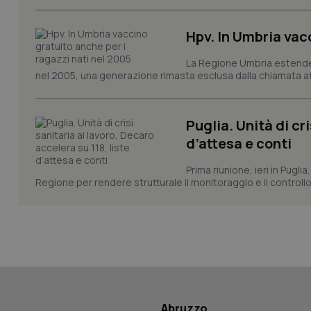
Hpv. In Umbria vac
CookieScriptConse
La Regione Umbria estende l
nel 2005, una generazione rimasta esclusa dalla chiamata atti
tracking-sites-ironf
tracking-enable
Puglia. Unità di cri
d’attesa e conti
tracking-sites-ironf
session-id
Prima riunione, ieri in Pugli
Regione per rendere strutturale il monitoraggio e il controllo 
_ga
PHPSESSID
Abruzzo