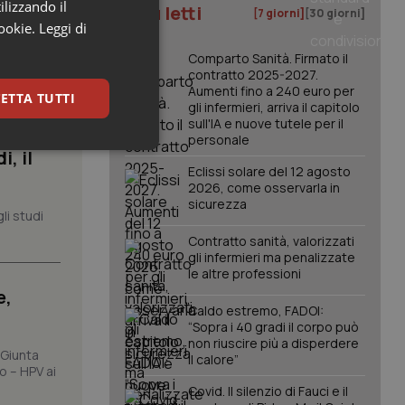
ilizzando il
I più letti
[7 giorni]
[30 giorni]
cookie.
Leggi di
Comparto Sanità. Firmato il
contratto 2025-2027.
Aumenti fino a 240 euro per
ETTA TUTTI
gli infermieri, arriva il capitolo
sull'IA e nuove tutele per il
personale
keting
, il
Eclissi solare del 12 agosto
2026, come osservarla in
sicurezza
li studi
Contratto sanità, valorizzati
gli infermieri ma penalizzate
le altre professioni
e,
Caldo estremo, FADOI:
igazione sulle pagine
“Sopra i 40 gradi il corpo può
kie.
non riuscire più a disperdere
 Giunta
il calore”
o – HPV ai
er memorizzare le
Covid. Il silenzio di Fauci e il
utente per la loro