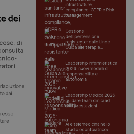
infrastrutture,
compliance, GDPR e Risk
management
e dei
Gestione
dell'Ipertensione
 cose, di
resistente: dalle Linee
Guida alle terapie
 consulta
innovative
ecnico-
Leadership Infermieristica
ratori
2026: nuovi modelli di
responsabilità e
autonomia
i risoluzione
te dai
Leadership Medica 2026:
guidare team clinici ad
alte prestazioni
 presso
rtare
AI e telemedicina nello
studio odontoiatrico: