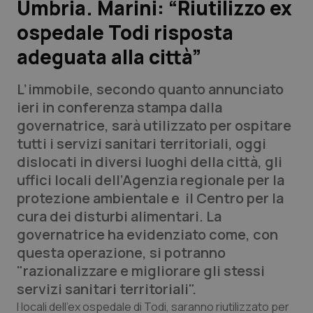
Umbria. Marini: “Riutilizzo ex
ospedale Todi risposta
Scienza e Farmaci
adeguata alla città”
Studi e Analisi
L’immobile, secondo quanto annunciato
Lettere al direttore
ieri in conferenza stampa dalla
governatrice, sarà utilizzato per ospitare
Edizioni Regionali
tutti i servizi sanitari territoriali, oggi
dislocati in diversi luoghi della città, gli
QS Pro
uffici locali dell’Agenzia regionale per la
protezione ambientale e il Centro per la
Professionisti Sanitari.AI
cura dei disturbi alimentari. La
governatrice ha evidenziato come, con
Abruzzo
QS Pro Gold
questa operazione, si potranno
"razionalizzare e migliorare gli stessi
QS Club
Newsletter
Basilicata
Artrite & artrosi
servizi sanitari territoriali".
I locali dell’ex ospedale di Todi, saranno riutilizzato per