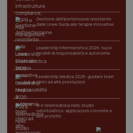
protette del sito. Il sito web non è in grado di
funzionare correttamente senza questi cookie.
Nome
Fornitore
/
Dominio
Scaden
Gestione dell'Ipertensione resistente:
VISITOR_PRIVACY_METADATA
5 mesi
dalle Linee Guida alle terapie innovative
YouTube
settim
.youtube.com
Leadership Infermieristica 2026: nuovi
modelli di responsabilità e autonomia
Leadership Medica 2026: guidare team
clinici ad alte prestazioni
AI e telemedicina nello studio
odontoiatrico: applicazioni concrete e
uso protetto
CookieScriptConsent
5 mesi
CookieScript
settim
www.quotidianosanita.it