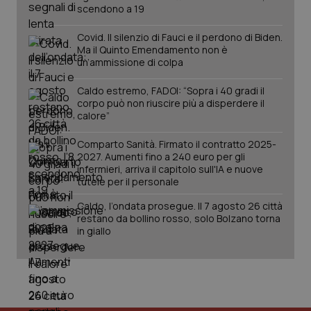
.quotidianosanita.it
scendono a 19
Covid. Il silenzio di Fauci e il perdono di Biden.
Ma il Quinto Emendamento non è
un’ammissione di colpa
Caldo estremo, FADOI: “Sopra i 40 gradi il
corpo può non riuscire più a disperdere il
calore”
Comparto Sanità. Firmato il contratto 2025-
2027. Aumenti fino a 240 euro per gli
infermieri, arriva il capitolo sull'IA e nuove
tutele per il personale
Caldo, l’ondata prosegue. Il 7 agosto 26 città
restano da bollino rosso, solo Bolzano torna
in giallo