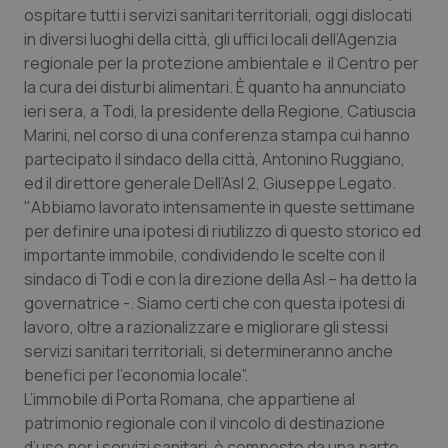
Calabria
Asma & BPCO
ospitare tutti i servizi sanitari territoriali, oggi dislocati
in diversi luoghi della città, gli uffici locali dell’Agenzia
regionale per la protezione ambientale e il Centro per
Campania
Car-T
la cura dei disturbi alimentari. È quanto ha annunciato
ieri sera, a Todi, la presidente della Regione, Catiuscia
Emilia-Romagna
Colesterolo & coronaropatie
Marini, nel corso di una conferenza stampa cui hanno
partecipato il sindaco della città, Antonino Ruggiano,
Friuli Venezia Giulia
Dermatite Atopica
ed il direttore generale Dell’Asl 2, Giuseppe Legato.
"Abbiamo lavorato intensamente in queste settimane
Lazio
Diabete & glucometri
per definire una ipotesi di riutilizzo di questo storico ed
importante immobile, condividendo le scelte con il
Liguria
Disturbi dell’umore
sindaco di Todi e con la direzione della Asl – ha detto la
governatrice -. Siamo certi che con questa ipotesi di
Lombardia
Dolore
lavoro, oltre a razionalizzare e migliorare gli stessi
servizi sanitari territoriali, si determineranno anche
benefici per l’economia locale”.
Marche
Donna & Salute
L’immobile di Porta Romana, che appartiene al
patrimonio regionale con il vincolo di destinazione
Molise
Epatiti
d’uso per i servizi sanitari, è composto da una parte