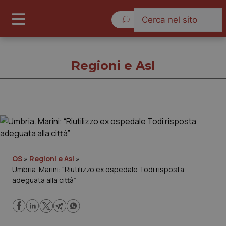
Sabato 8 Agosto 2026
Regioni e Asl
Regioni e Asl
Cronache
QS
»
Regioni e Asl
»
Umbria. Marini: “Riutilizzo ex ospedale Todi risposta
Governo e Parlamento
adeguata alla città”
Regioni e Asl
Lavoro e Professioni