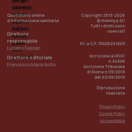
PHPSESSID
Sessio
PHP.net
Quotidiano online
Copyright 2013-2026
www.quotidianosanita.it
d'informazione sanitaria
© Homnya Srl
Tutti i diritti sono
riservati
Direttore
responsabile
P.I. e C.F. 13026241003
Luciano Fassari
Iscrizione al ROC
Direttore editoriale
n.34308
Francesco Maria Avitto
Iscrizione Tribunale
di Roma n.115/2013
del 22/05/2013
Riproduzione
riservata
Privacy Policy
Cookie Policy
_ga_KM60CM4NPH
.quotidianosanita.it
1 anno
Accessibilità
mes