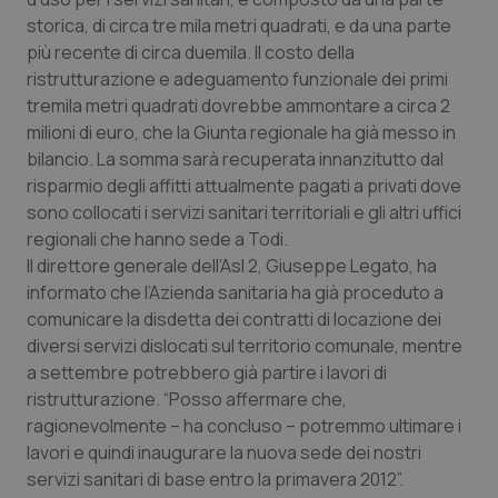
storica, di circa tre mila metri quadrati, e da una parte
Piemonte
HIV
più recente di circa duemila. Il costo della
ristrutturazione e adeguamento funzionale dei primi
Provincia Autonoma di Bolzano
Infezioni & Febbre
tremila metri quadrati dovrebbe ammontare a circa 2
milioni di euro, che la Giunta regionale ha già messo in
Provincia Autonoma di Trento
Ipertensione & Scompenso
bilancio. La somma sarà recuperata innanzitutto dal
risparmio degli affitti attualmente pagati a privati dove
Puglia
Malattie rare
sono collocati i servizi sanitari territoriali e gli altri uffici
regionali che hanno sede a Todi.
Il direttore generale dell’Asl 2, Giuseppe Legato, ha
Sardegna
Malattia di Crohn & Rettocolite Ulcerosa
informato che l’Azienda sanitaria ha già proceduto a
comunicare la disdetta dei contratti di locazione dei
Sicilia
Neuroscienze & patologie neurodegenerative
diversi servizi dislocati sul territorio comunale, mentre
a settembre potrebbero già partire i lavori di
Toscana
Obesità
ristrutturazione. “Posso affermare che,
ragionevolmente – ha concluso – potremmo ultimare i
Umbria
Oftalmologia
lavori e quindi inaugurare la nuova sede dei nostri
servizi sanitari di base entro la primavera 2012”.