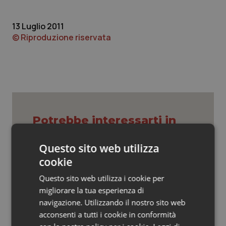
Valle D’Aosta
Oncodermatologia
13 Luglio 2011
Veneto
Oncoematologia
© Riproduzione riservata
Oncologia & Nutrizione
Psoriasi & pelle
Quotidiano Cardiologia
Potrebbe interessarti in
Quotidiano Chirurgia
Regioni e Asl
Questo sito web utilizza
Quotidiano Oncologia
cookie
Settimana della Scienza dello
Spallanzani: capire la ricerca per
Questo sito web utilizza i cookie per
Quotidiano Pediatria
comprendere il presente
migliorare la tua esperienza di
navigazione. Utilizzando il nostro sito web
Rene & patologie urogenitali
acconsenti a tutti i cookie in conformità
Regione Lombardia scrive al ministro
Schillaci: “Gli attuali indicatori non