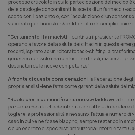
processo articolato in cui la partecipazione del medico è
delle patologie concomitanti, la scelta di un farmaco (vacc
scelte con il paziente e, con l’acquisizione di un consens
vaccinato post inoculo. Quindi ben oltre la semplice iniezio
“Certamente i farmacisti –
continua il presidente FROMCe
operano a favore della salute dei cittadini in questa emerg
recenti, ispirate ad un reiterato task-shifting, al trasfer
generano non solo una confusione di ruoli, ma anche possibil
destinatari delle nuove competenze”.
A fronte di queste considerazioni
, la Federazione degli 
propria analisi viene fatta come garanti della salute del mi
“Ruolo che la comunità ci riconosce laddove
, a fronte
paziente che a lui chiede informazioni al fine di decidere a
togliere la professionalità a nessuno, l’attuale numero di va
caso in cui ve ne fosse bisogno, sempre restando in ambito 
c’è un esercito di specialisti ambulatoriali interni e tant