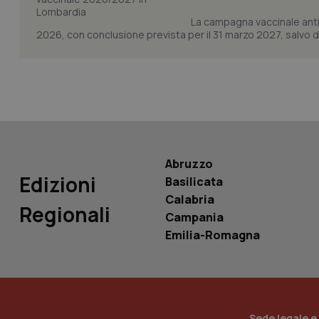
La campagna vaccinale anti
2026, con conclusione prevista per il 31 marzo 2027, salvo div
PHPSESSID
_ga_KM60CM4NPH
Abruzzo
Edizioni
Basilicata
Calabria
Regionali
Nome
Campania
Nome
Emilia-Romagna
VISITOR_INFO1_LIV
_ga_0VMQEQKQ1N
__Secure-YNID
Sede legale e