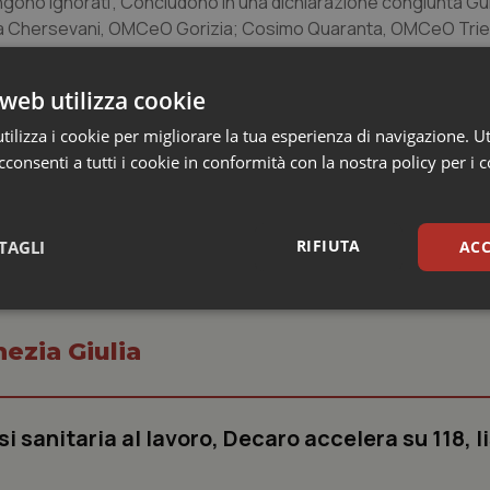
gono ignorati”, Concludono in una dichiarazione congiunta Gui
Chersevani, OMCeO Gorizia; Cosimo Quaranta, OMCeO Trie
web utilizza cookie
ilizza i cookie per migliorare la tua esperienza di navigazione. Ut
consenti a tutti i cookie in conformità con la nostra policy per i 
RIFIUTA
TAGLI
ACC
sari
Statistici
Mar
nezia Giulia
si sanitaria al lavoro, Decaro accelera su 118, l
Necessari
Statistici
Marketing