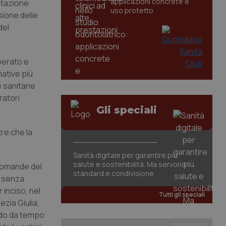
applicazioni concrete e
utazione
uso protetto
sione delle
del
perato e
mative più
 sanitarie
ratori
Gli speciali
tre che la
Sanità digitale per garantire più
salute e sostenibilità. Ma servono
e domande del
standard e condivisione
, senza
 inciso, nel
Tutti gli speciali
ezia Giulia,
endo da tempo