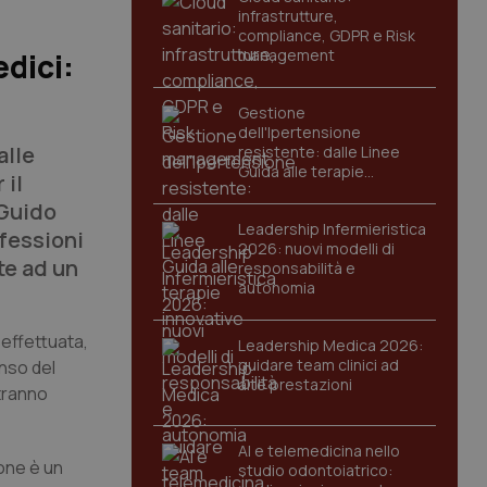
infrastrutture,
compliance, GDPR e Risk
management
edici:
Gestione
dell'Ipertensione
alle
resistente: dalle Linee
Guida alle terapie
 il
innovative
 Guido
Leadership Infermieristica
ofessioni
2026: nuovi modelli di
te ad un
responsabilità e
autonomia
 effettuata,
Leadership Medica 2026:
guidare team clinici ad
enso del
alte prestazioni
otranno
AI e telemedicina nello
ione è un
studio odontoiatrico: