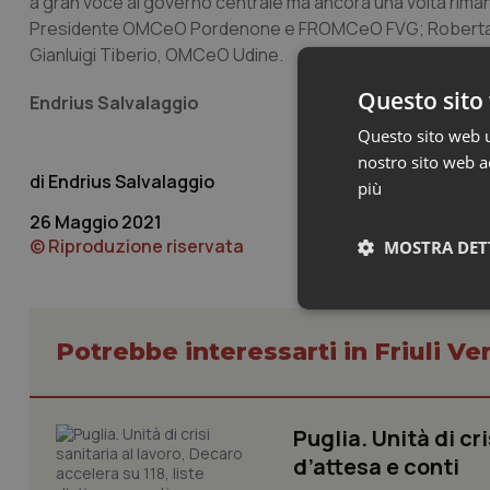
a gran voce al governo centrale ma ancora una volta riman
Presidente OMCeO Pordenone e FROMCeO FVG; Roberta 
Gianluigi Tiberio, OMCeO Udine.
Questo sito 
Endrius Salvalaggio
Questo sito web ut
nostro sito web ac
Endrius Salvalaggio
più
26 Maggio 2021
© Riproduzione riservata
MOSTRA DET
Neces
Potrebbe interessarti in Friuli Ve
Puglia. Unità di cri
d’attesa e conti