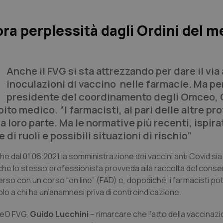
ra perplessità dagli Ordini del m
Anche il FVG si sta attrezzando per dare il via 
inoculazioni di vaccino nelle farmacie. Ma per
presidente del coordinamento degli Omceo,
ito medico. “I farmacisti, al pari delle altre pr
 loro parte. Ma le normative più recenti, ispira
di ruoli e possibili situazioni di rischio”
dal 01.06.2021 la somministrazione dei vaccini anti Covid sia
 che lo stesso professionista provveda alla raccolta del cons
erso con un corso “on line” (FAD) e, dopodiché, i farmacisti p
o a chi ha un’anamnesi priva di controindicazione.
CeO FVG,
Guido Lucchini
– rimarcare che l’atto della vaccinaz