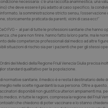
 condizione necessaria: c’è una raccolta anamnestica, una val
ino) che deve essere il più adatto al caso specifico, la condivi
o informato, la somministrazione stricto sensu, l’osservazione 
ne, storicamente praticata da parenti, vicini di casa ecc!”
O FVG – al pari di tutte le professioni sanitarie che hanno o
enza ,che pare non finire, hanno fatto la loro parte, ma le nor
imento delle competenze professionali dal medico ad altre figure
i situazioni di rischio sia per i pazienti che per gli stessi ope
Ordini dei Medici della Regione Friuli Venezia Giulia precisa inol
glior standard qualitativo per la popolazione.
 di normative sanitarie, il medico è e resta il destinatario dell
l meglio nelle scelte riguardanti la sua persona. Oltre a questo
ccinatori disponibili non giustifica ulteriori ampiamenti ma, per
medico, in tutte le ragioni, compresa la regione del Friuli Ven
i Odontoiatri che chiedono di poter vaccinare e lo stanno chied