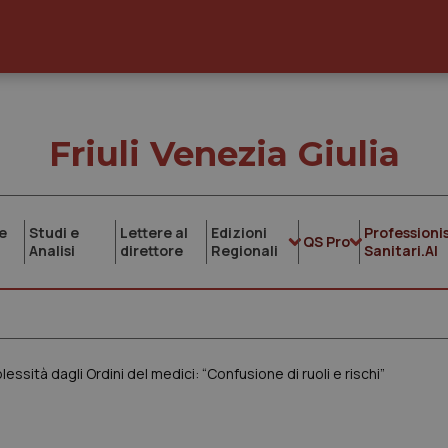
Friuli Venezia Giulia
e
Studi e
Lettere al
Edizioni
Professionis
QS Pro
Analisi
direttore
Regionali
Sanitari.AI
essità dagli Ordini del medici: “Confusione di ruoli e rischi”