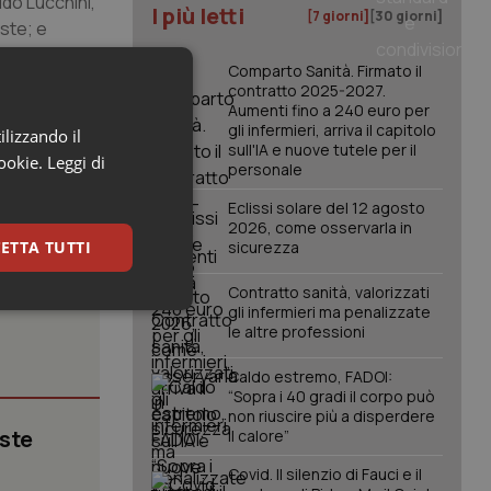
do Lucchini,
I più letti
[7 giorni]
[30 giorni]
ste; e
Comparto Sanità. Firmato il
contratto 2025-2027.
Aumenti fino a 240 euro per
gli infermieri, arriva il capitolo
ilizzando il
sull'IA e nuove tutele per il
cookie.
Leggi di
personale
Eclissi solare del 12 agosto
2026, come osservarla in
ETTA TUTTI
sicurezza
Contratto sanità, valorizzati
gli infermieri ma penalizzate
keting
le altre professioni
Caldo estremo, FADOI:
“Sopra i 40 gradi il corpo può
non riuscire più a disperdere
iste
il calore”
Covid. Il silenzio di Fauci e il