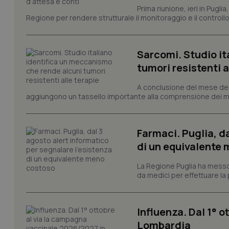
Prima riunione, ieri in Pugli
I cookie necessari con
e l'accesso alle aree 
Regione per rendere strutturale il monitoraggio e il controllo 
Nome
VISITOR_PRIVACY_
Sarcomi. Studio it
tumori resistenti a
A conclusione del mese dedic
aggiungono un tassello importante alla comprensione dei mec
CookieScriptConse
Farmaci. Puglia, d
tracking-sites-ironf
di un equivalente
tracking-enable
La Regione Puglia ha messo 
tracking-sites-ironf
da medici per effettuare la 
session-id
_ga
Influenza. Dal 1° 
Lombardia