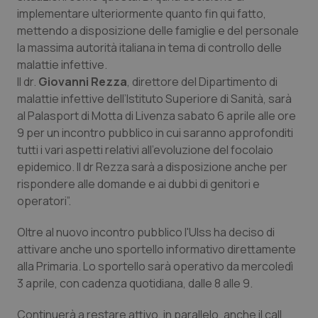
implementare ulteriormente quanto fin qui fatto,
Piemonte
HIV
mettendo a disposizione delle famiglie e del personale
la massima autorità italiana in tema di controllo delle
Provincia Autonoma di Bolzano
Infezioni & Febbre
malattie infettive.
Il dr.
Giovanni Rezza
, direttore del Dipartimento di
Provincia Autonoma di Trento
Ipertensione & Scompenso
malattie infettive dell’Istituto Superiore di Sanità, sarà
al Palasport di Motta di Livenza sabato 6 aprile alle ore
9 per un incontro pubblico in cui saranno approfonditi
Puglia
Malattie rare
tutti i vari aspetti relativi all’evoluzione del focolaio
epidemico. Il dr Rezza sarà a disposizione anche per
Sardegna
Malattia di Crohn & Rettocolite Ulcerosa
rispondere alle domande e ai dubbi di genitori e
operatori”.
Sicilia
Neuroscienze & patologie neurodegenerative
Oltre al nuovo incontro pubblico l'Ulss ha deciso di
Toscana
Obesità
attivare anche uno sportello informativo direttamente
alla Primaria. Lo sportello sarà operativo da mercoledì
Umbria
Oftalmologia
3 aprile, con cadenza quotidiana, dalle 8 alle 9.
Continuerà a restare attivo, in parallelo, anche il call