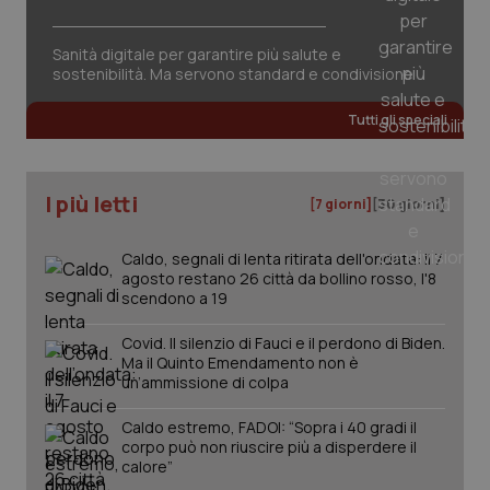
Sanità digitale per garantire più salute e
sostenibilità. Ma servono standard e condivisione
Tutti gli speciali
PHPSESSID
Sessio
PHP.net
I più letti
[7 giorni]
[30 giorni]
www.quotidianosanita.it
Caldo, segnali di lenta ritirata dell'ondata: il 7
agosto restano 26 città da bollino rosso, l'8
scendono a 19
Covid. Il silenzio di Fauci e il perdono di Biden.
Ma il Quinto Emendamento non è
un’ammissione di colpa
Caldo estremo, FADOI: “Sopra i 40 gradi il
corpo può non riuscire più a disperdere il
calore”