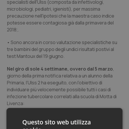
specialisti dell'Ulss (composta da infettivologi,
Salute orale & impianti
microbiologi, pediatri, igienisti), per massima
precauzione nell'ipotesi che la maestra caso indice
Sangue & coagulazione
potesse essere contagiosa già dalla primavera del
2018;.
Tiroide
• Sono ancora in corso valutazione specialistiche su
tre bambini del gruppo degli undici risultati postivi al
Tumore al seno
test Mantoux del 19 giugno.
Tumore ovarico
Nel giro di sole 4 settimane, ovvero dal 5 marzo
,
giorno della prima notifica relativa a un alunno della
Tumori del Polmone & Testa Collo
Primaria, l’Ulss 2 ha eseguito, con l’obiettivo di
individuare più velocemente possibile tutti i casi di
Tumori gastrointestinali
infezione tubercolare correlati alla scuola di Motta di
Livenza:
• Circa 700 test Mantoux su alunni, personale, familiari
Ulcera & Reflusso
dei soggetti interessati dal focolaio
Questo sito web utilizza
• Oltre 50 radiografie del torace
Vaccini