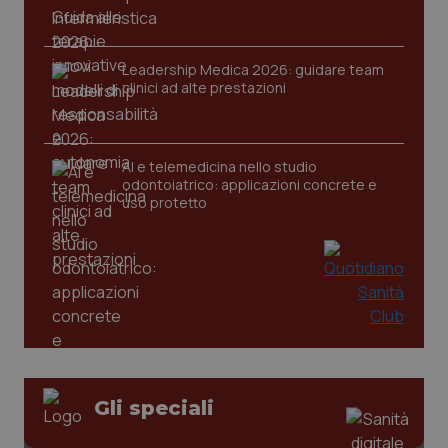
tracking-sites-ironfish-
www.quotidianosanita.it
4
session-id
settim
2 gior
Leadership Medica 2026: guidare team
clinici ad alte prestazioni
_ga
1 anno
Google LLC
mes
.quotidianosanita.it
AI e telemedicina nello studio
odontoiatrico: applicazioni concrete e
uso protetto
Gli speciali