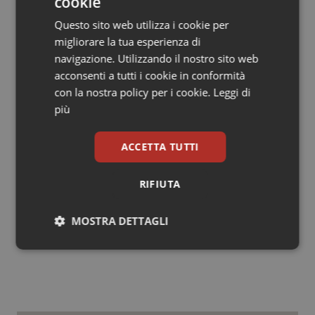
cookie
• Circa 30 gastroaspirati
• Una decina di Tac
Questo sito web utilizza i cookie per
• Oltre 100 valutazioni cliniche specialistiche di
migliorare la tua esperienza di
approfondimento
navigazione. Utilizzando il nostro sito web
• Circa 200 consulenze telefoniche
acconsenti a tutti i cookie in conformità
con la nostra policy per i cookie.
Leggi di
“Il lavoro non è concluso – sottolinea il direttore
più
generale –
dopo le letture dei test Mantoux di martedì
prossimo è già programmata per il 20 maggio la
ACCETTA TUTTI
ripetizione del test per gli oltre 400 bambini e per gli
operatori risultati negativi al primo esame”.
RIFIUTA
01 Aprile 2019
MOSTRA DETTAGLI
© Riproduzione riservata
Necessari
Statistici
Marketing