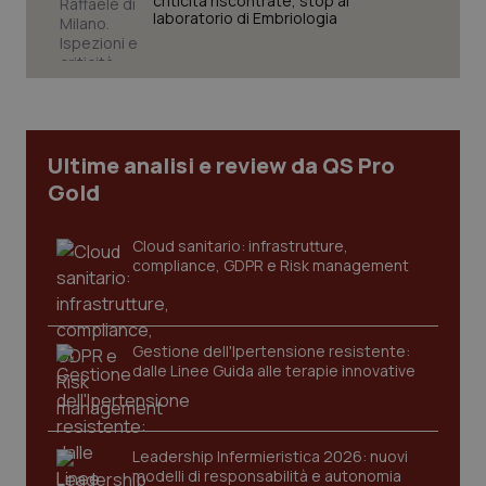
criticità riscontrate, stop al
laboratorio di Embriologia
CookieScriptConsent
5 mesi
CookieScript
settim
www.quotidianosanita.it
Ultime analisi e review da QS Pro
Gold
Cloud sanitario: infrastrutture,
compliance, GDPR e Risk management
Gestione dell'Ipertensione resistente:
tracking-sites-ironfish-
www.quotidianosanita.it
4
dalle Linee Guida alle terapie innovative
tracking-enable
settim
2 gior
Leadership Infermieristica 2026: nuovi
modelli di responsabilità e autonomia