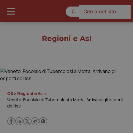
Sabato 8 Agosto 2026
Regioni e Asl
Regioni e Asl
Cronache
QS
»
Regioni e Asl
»
Veneto. Focolaio di Tubercolosi a Motta. Arrivano gli esperti
Governo e Parlamento
dell’Iss
Regioni e Asl
Lavoro e Professioni