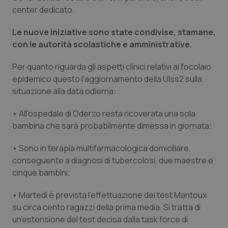
Valle D’Aosta
Oncodermatologia
center dedicato.
Veneto
Oncoematologia
Le nuove iniziative sono state condivise, stamane,
con le autorità scolastiche e amministrative.
Oncologia & Nutrizione
Per quanto riguarda gli aspetti clinici relativi al focolaio
epidemico questo l'aggiornamento della Ulss2 sulla
Psoriasi & pelle
situazione alla data odierna:
Quotidiano Cardiologia
• All'ospedale di Oderzo resta ricoverata una sola
bambina che sarà probabilmente dimessa in giornata;
Quotidiano Chirurgia
• Sono in terapia multifarmacologica domiciliare,
Quotidiano Oncologia
conseguente a diagnosi di tubercolosi, due maestre e
cinque bambini;
Quotidiano Pediatria
• Martedì è prevista l’effettuazione dei test Mantoux
su circa cento ragazzi della prima media. Si tratta di
Rene & patologie urogenitali
un’estensione del test decisa dalla task force di