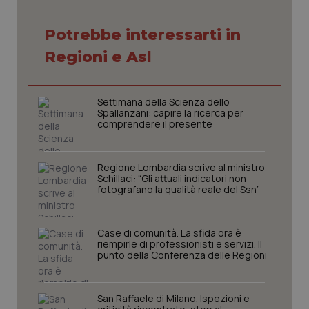
Potrebbe interessarti in
Necessari
Statistici
Marketing
Regioni e Asl
I cookie necessari contribuiscono a rendere fruibile il
sito web abilitandone funzionalità di base quali la
navigazione sulle pagine e l'accesso alle aree
protette del sito. Il sito web non è in grado di
Settimana della Scienza dello
funzionare correttamente senza questi cookie.
Spallanzani: capire la ricerca per
comprendere il presente
Nome
Fornitore
/
Dominio
Scaden
VISITOR_PRIVACY_METADATA
5 mesi
YouTube
settim
.youtube.com
Regione Lombardia scrive al ministro
Schillaci: “Gli attuali indicatori non
fotografano la qualità reale del Ssn”
Case di comunità. La sfida ora è
riempirle di professionisti e servizi. Il
punto della Conferenza delle Regioni
San Raffaele di Milano. Ispezioni e