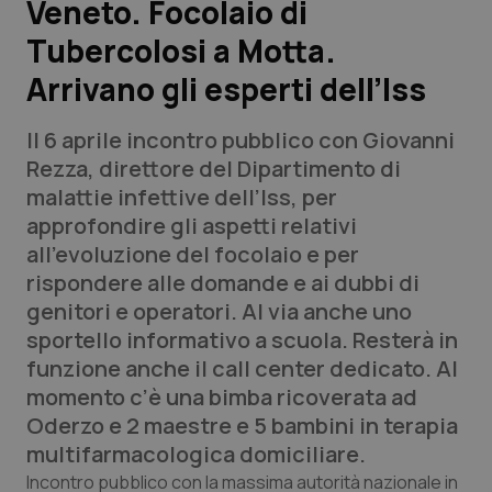
Veneto. Focolaio di
Tubercolosi a Motta.
Scienza e Farmaci
Arrivano gli esperti dell’Iss
Studi e Analisi
Il 6 aprile incontro pubblico con Giovanni
Lettere al direttore
Rezza, direttore del Dipartimento di
malattie infettive dell’Iss, per
Edizioni Regionali
approfondire gli aspetti relativi
all’evoluzione del focolaio e per
QS Pro
rispondere alle domande e ai dubbi di
genitori e operatori. Al via anche uno
Professionisti Sanitari.AI
sportello informativo a scuola. Resterà in
funzione anche il call center dedicato. Al
Abruzzo
QS Pro Gold
momento c’è una bimba ricoverata ad
Oderzo e 2 maestre e 5 bambini in terapia
QS Club
Newsletter
Basilicata
Artrite & artrosi
multifarmacologica domiciliare.
Incontro pubblico con la massima autorità nazionale in