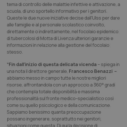
Calabria
Asma & BPCO
tema di controllo delle malattie infettive e attivazione, a
scuola, di uno sportello informativo per i genitori.
Queste le due nuove iniziative decise dall'Ulss per dare
Campania
Car-T
alle famiglie e al personale scolastico coinvolto,
direttamente o indirettamente, nel focolaio epidemico
Emilia-Romagna
Colesterolo & coronaropatie
di tubercolosi di Motta di Livenza ulteriori garanzie e
informazioni in relazione alla gestione del focolaio
Friuli Venezia Giulia
Dermatite Atopica
stesso.
Lazio
Diabete & glucometri
“Fin dall'inizio di questa delicata vicenda
– spiega in
una nota il direttore generale,
Francesco Benazzi –
Liguria
Disturbi dell’umore
abbiamo messo in campo tutte le nostre migliori
risorse, affrontandola con un approccio a 360° gradi
che contempla totale disponibilità e massima
Lombardia
Dolore
professionalità sul fronte medico-specialistico così
come su quello psicologico e della comunicazione.
Marche
Donna & Salute
Sappiamo benissimo quanta preoccupazione
possano ingenerare, soprattutto nei genitori,
Molise
Epatiti
situazioni come questa. Di qui la decisione di