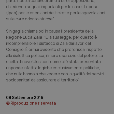
parte nostra continueremo a fare l’opposizione,
chiedendo segnali importanti per le case di riposo
Piemonte
HIV
(Ipab) per le esenzioni del ticket e per le agevolazioni
sulle cure odontoiatriche”.
Provincia Autonoma di Bolzano
Infezioni & Febbre
Sinigaglia chiama poi in causa il presidente della
Provincia Autonoma di Trento
Ipertensione & Scompenso
Regione
Luca Zaia
: “È la sua legge, per questo è
incomprensibile il distacco di Zaia dai lavori del
Puglia
Malattie rare
Consiglio. È ormai evidente che preferisca, rispetto
alla dialettica politica, il mero esercizio del potere. La
scelta di nove Ulss così come ci è stata presentata
Sardegna
Malattia di Crohn & Rettocolite Ulcerosa
risponde infatti a logiche esclusivamente politiche,
che nulla hanno a che vedere con la qualità dei servizi
Sicilia
Neuroscienze & patologie neurodegenerative
sociosanitari da assicurare al territorio”.
Toscana
Obesità
08 Settembre 2016
Umbria
Oftalmologia
© Riproduzione riservata