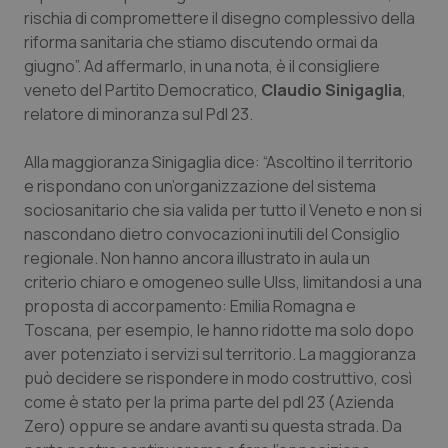
Calabria
Asma & BPCO
rischia di compromettere il disegno complessivo della
riforma sanitaria che stiamo discutendo ormai da
giugno”. Ad affermarlo, in una nota, è il consigliere
Campania
Car-T
veneto del Partito Democratico,
Claudio Sinigaglia
,
relatore di minoranza sul Pdl 23.
Emilia-Romagna
Colesterolo & coronaropatie
Alla maggioranza Sinigaglia dice: “Ascoltino il territorio
Friuli Venezia Giulia
Dermatite Atopica
e rispondano con un’organizzazione del sistema
sociosanitario che sia valida per tutto il Veneto e non si
Lazio
Diabete & glucometri
nascondano dietro convocazioni inutili del Consiglio
regionale. Non hanno ancora illustrato in aula un
Liguria
Disturbi dell’umore
criterio chiaro e omogeneo sulle Ulss, limitandosi a una
proposta di accorpamento: Emilia Romagna e
Lombardia
Dolore
Toscana, per esempio, le hanno ridotte ma solo dopo
aver potenziato i servizi sul territorio. La maggioranza
può decidere se rispondere in modo costruttivo, così
Marche
Donna & Salute
come è stato per la prima parte del pdl 23 (Azienda
Zero) oppure se andare avanti su questa strada. Da
Molise
Epatiti