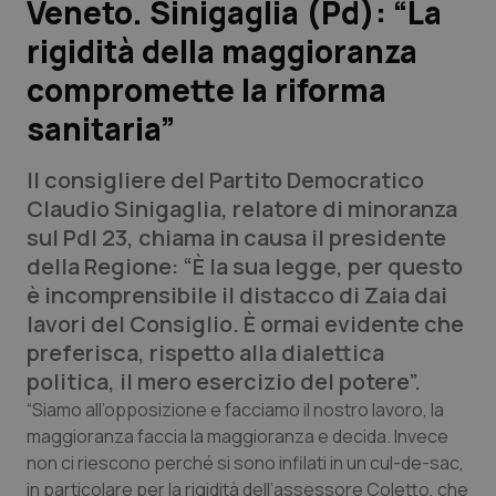
Veneto. Sinigaglia (Pd): “La
rigidità della maggioranza
Scienza e Farmaci
compromette la riforma
Studi e Analisi
sanitaria”
Lettere al direttore
Il consigliere del Partito Democratico
Claudio Sinigaglia, relatore di minoranza
Edizioni Regionali
sul Pdl 23, chiama in causa il presidente
della Regione: “È la sua legge, per questo
QS Pro
è incomprensibile il distacco di Zaia dai
lavori del Consiglio. È ormai evidente che
Professionisti Sanitari.AI
preferisca, rispetto alla dialettica
politica, il mero esercizio del potere”.
Abruzzo
QS Pro Gold
“Siamo all’opposizione e facciamo il nostro lavoro, la
maggioranza faccia la maggioranza e decida. Invece
QS Club
Newsletter
Basilicata
Artrite & artrosi
non ci riescono perché si sono infilati in un cul-de-sac,
in particolare per la rigidità dell’assessore Coletto, che