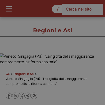
Venerdì 7 Agosto 2026
Regioni e Asl
Regioni e Asl
Cronache
QS
»
Regioni e Asl
»
Veneto. Sinigaglia (Pd): “La rigidità della maggioranza
Governo e Parlamento
compromette la riforma sanitaria”
Regioni e Asl
Lavoro e Professioni