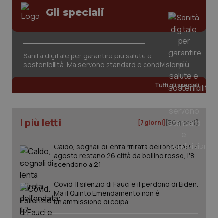
Gli speciali
Sanità digitale per garantire più salute e
sostenibilità. Ma servono standard e condivisione
tracking-sites-ironfish-
www.quotidianosanita.it
4
tracking-enable
settim
Tutti gli speciali
2 gior
I più letti
[7 giorni]
[30 giorni]
tracking-sites-ironfish-
www.quotidianosanita.it
4
session-id
settim
2 gior
Caldo, segnali di lenta ritirata dell'ondata: il 7
agosto restano 26 città da bollino rosso, l'8
scendono a 21
_ga
1 anno
Google LLC
Covid. Il silenzio di Fauci e il perdono di Biden.
mes
.quotidianosanita.it
Ma il Quinto Emendamento non è
un’ammissione di colpa