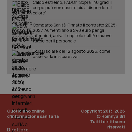
Caldo estremo, FADOI: “Sopra i 40 gradi il
corpo può non riuscire più a disperdere il
calore”
Comparto Sanità. Firmato il contratto 2025-
2027. Aumenti fino a 240 euro per gli
infermieri, arriva il capitolo sull'IA e nuove
tutele per il personale
Eclissi solare del 12 agosto 2026, come
osservarla in sicurezza
Quotidiano online
Copyright 2013-2026
d'informazione sanitaria
© Homnya Srl
Tutti i diritti sono
PHPSESSID
riservati
Sessio
PHP.net
Direttore
www.quotidianosanita.it