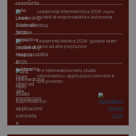
VISITOR_PRIVACY_METADATA
5 mesi
YouTube
settim
.youtube.com
Leadership Infermieristica 2026: nuovi
modelli di responsabilità e autonomia
Leadership Medica 2026: guidare team
clinici ad alte prestazioni
AI e telemedicina nello studio
odontoiatrico: applicazioni concrete e
uso protetto
CookieScriptConsent
5 mesi
CookieScript
settim
www.quotidianosanita.it