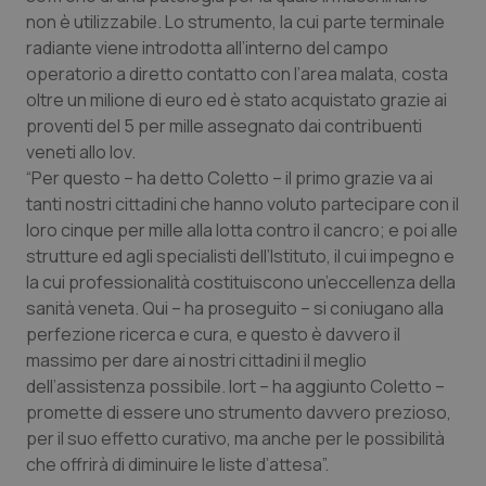
non è utilizzabile. Lo strumento, la cui parte terminale
Piemonte
HIV
radiante viene introdotta all’interno del campo
operatorio a diretto contatto con l’area malata, costa
Provincia Autonoma di Bolzano
Infezioni & Febbre
oltre un milione di euro ed è stato acquistato grazie ai
proventi del 5 per mille assegnato dai contribuenti
Provincia Autonoma di Trento
Ipertensione & Scompenso
veneti allo Iov.
“Per questo – ha detto Coletto – il primo grazie va ai
tanti nostri cittadini che hanno voluto partecipare con il
Puglia
Malattie rare
loro cinque per mille alla lotta contro il cancro; e poi alle
strutture ed agli specialisti dell’Istituto, il cui impegno e
Sardegna
Malattia di Crohn & Rettocolite Ulcerosa
la cui professionalità costituiscono un’eccellenza della
sanità veneta. Qui – ha proseguito – si coniugano alla
Sicilia
Neuroscienze & patologie neurodegenerative
perfezione ricerca e cura, e questo è davvero il
massimo per dare ai nostri cittadini il meglio
Toscana
Obesità
dell’assistenza possibile. Iort – ha aggiunto Coletto –
promette di essere uno strumento davvero prezioso,
Umbria
Oftalmologia
per il suo effetto curativo, ma anche per le possibilità
che offrirà di diminuire le liste d’attesa”.