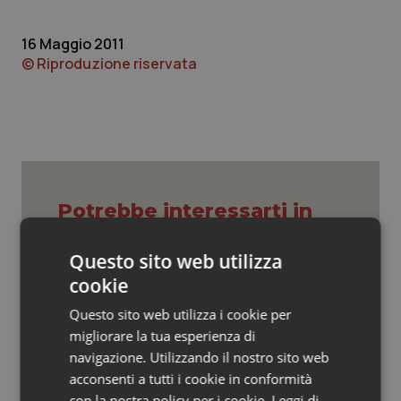
Valle D’Aosta
Oncodermatologia
16 Maggio 2011
Veneto
Oncoematologia
© Riproduzione riservata
Oncologia & Nutrizione
Psoriasi & pelle
Quotidiano Cardiologia
Potrebbe interessarti in
Quotidiano Chirurgia
Regioni e Asl
Questo sito web utilizza
Quotidiano Oncologia
cookie
Settimana della Scienza dello
Spallanzani: capire la ricerca per
Questo sito web utilizza i cookie per
Quotidiano Pediatria
comprendere il presente
migliorare la tua esperienza di
navigazione. Utilizzando il nostro sito web
Rene & patologie urogenitali
acconsenti a tutti i cookie in conformità
Regione Lombardia scrive al ministro
Schillaci: “Gli attuali indicatori non
con la nostra policy per i cookie.
Leggi di