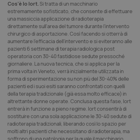
Cos’è lo Iort.
Si tratta di un macchinario
Calabria
Asma & BPCO
estremamente sofisticato, che consente di effettuare
una massiccia applicazione di radioterapia
Campania
Car-T
direttamente sull’area del tumore durante l’intervento
chirurgico di asportazione. Così facendo si otterrà di
Emilia-Romagna
Colesterolo & coronaropatie
aumentare l’efficacia dell’intervento e si eviteranno alle
pazienti 6 settimane di terapia radiologica post
Friuli Venezia Giulia
Dermatite Atopica
operatoria con 30-40 fastidiose sedute pressoché
giornaliere. La nuova tecnica, che si applica per la
Lazio
Diabete & glucometri
prima volta in Veneto, verrà inizialmente utilizzata in
forma di sperimentazione su non più del 30-40% delle
Liguria
Disturbi dell’umore
pazienti ed i suoi esiti saranno confrontati con quelli
della terapia tradizionale (già essa molto efficace) in
altrettante donne operate. Conclusa questa fase, Iort
Lombardia
Dolore
entrerà in funzione a pieno regime. Iort consentirà di
sostituire con una sola applicazione le 30-40 sedute di
Marche
Donna & Salute
radioterapia tradizionali, liberando così lo spazio per
molti altri pazienti che necessitano di radioterapia, ma
Molise
Epatiti
soffrono di una patologia per la quale il macchinario