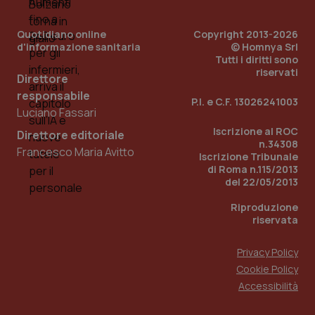
PHPSESSID
Sessio
PHP.net
Quotidiano online
Copyright 2013-2026
www.quotidianosanita.it
d'informazione sanitaria
© Homnya Srl
Tutti i diritti sono
riservati
Direttore
responsabile
P.I. e C.F. 13026241003
Luciano Fassari
Iscrizione al ROC
Direttore editoriale
n.34308
Francesco Maria Avitto
Iscrizione Tribunale
di Roma n.115/2013
del 22/05/2013
Riproduzione
riservata
Privacy Policy
Cookie Policy
Accessibilità
_ga_KM60CM4NPH
.quotidianosanita.it
1 anno
mes