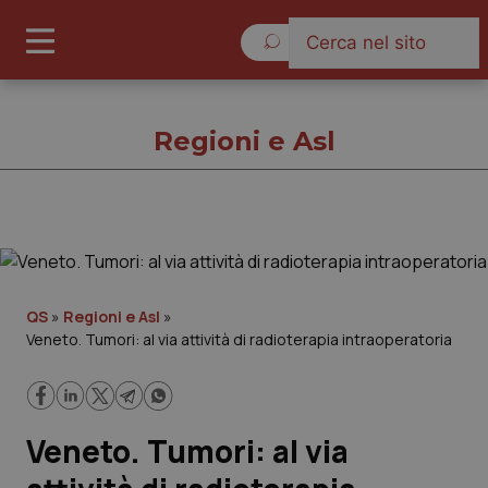
Lunedì 10 Agosto 2026
Regioni e Asl
Regioni e Asl
Cronache
QS
»
Regioni e Asl
»
Veneto. Tumori: al via attività di radioterapia intraoperatoria
Governo e Parlamento
Regioni e Asl
Veneto. Tumori: al via
Lavoro e Professioni