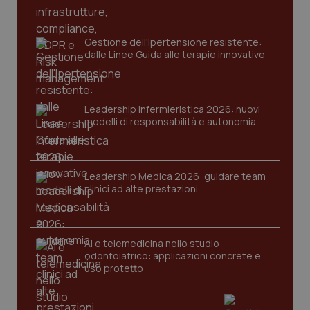
protette del sito. Il sito web non è in grado di
funzionare correttamente senza questi cookie.
Nome
Fornitore
/
Dominio
Scaden
Gestione dell'Ipertensione resistente:
dalle Linee Guida alle terapie innovative
VISITOR_PRIVACY_METADATA
5 mesi
YouTube
settim
.youtube.com
Leadership Infermieristica 2026: nuovi
modelli di responsabilità e autonomia
Leadership Medica 2026: guidare team
clinici ad alte prestazioni
AI e telemedicina nello studio
odontoiatrico: applicazioni concrete e
uso protetto
CookieScriptConsent
5 mesi
CookieScript
settim
www.quotidianosanita.it