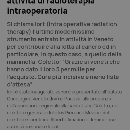
attività di radioterapia
intraoperatoria
Scienza e Farmaci
Si chiama Iort (Intra operative radiation
Studi e Analisi
therapy) l’ultimo modernissimo
strumento entrato in attività in Veneto
Lettere al direttore
per contribuire alla lotta al cancro ed in
particolare, in questo caso, a quello della
Edizioni Regionali
mammella. Coletto: “Grazie ai veneti che
hanno dato il loro 5 per mille per
QS Pro
l’acquisto. Cure più incisive e meno liste
d’attesa”
Professionisti Sanitari.AI
Iort è stato inaugurato venerdì e presentato all’Istituto
Oncologico Veneto (Iov) di Padova, alla presenza
Abruzzo
QS Pro Gold
dell’assessore regionale alla sanità Luca Coletto, del
direttore generale dello Iov Piercarlo Muzzio, del
QS Club
Newsletter
Basilicata
Artrite & artrosi
direttore scientifico Alberto Amadori e di numerose
autorità nazionali e locali.