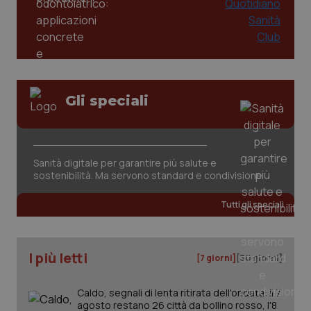
Gli speciali
tracking-sites-ironfish-
www.quotidianosanita.it
4
tracking-enable
settim
Sanità digitale per garantire più salute e
2 gior
sostenibilità. Ma servono standard e condivisione
Tutti gli speciali
tracking-sites-ironfish-
www.quotidianosanita.it
4
session-id
settim
2 gior
I più letti
[7 giorni]
[30 giorni]
Caldo, segnali di lenta ritirata dell'ondata: il 7
_ga
1 anno
Google LLC
agosto restano 26 città da bollino rosso, l'8
mes
.quotidianosanita.it