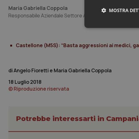
Maria Gabriella Coppola
MOSTRA DET
Responsabile Aziendale Settore ANAAO Giovani ASL NA 1
Neces
Castellone (M5S): “Basta aggressioni ai medici, g
Angelo Fioretti e Maria Gabriella Coppola
18 Luglio 2018
I cookie necessari con
© Riproduzione riservata
e l'accesso alle aree 
Nome
VISITOR_PRIVACY_
Potrebbe interessarti in Campani
CookieScriptConse