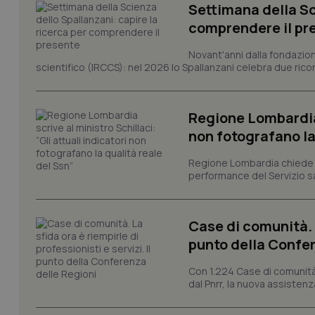
Settimana della Sc
comprendere il pr
Novant'anni dalla fondazion
tracking-sites-ironf
scientifico (IRCCS): nel 2026 lo Spallanzani celebra due rico
tracking-enable
tracking-sites-ironf
session-id
Regione Lombardia s
non fotografano la
_ga
Regione Lombardia chiede al
performance del Servizio san
Case di comunità. L
PHPSESSID
punto della Confer
Con 1.224 Case di comunità a
dal Pnrr, la nuova assistenza