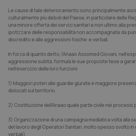
Le cause di tale deterioramento sono principalmente ascri
culturalmente più deboli del Paese, in particolare delle Re
una minore offerta dei servizi sanitari e non ultimo alla p
ipotizzare delle responsabilità non accompagnate da puntu
discredito e alle aggressioni fisiche e verbali.
In forza di quanto detto, l’Anaao Assomed Giovani, nell’espr
aggressione subita, formula le sue proposte tese a garantire
nell’esercizio delle loro funzioni:
1) Maggiori poteri alle guardie giurate e maggiore presenz
dislocati sul territorio.
2) Costituzione dell’Anaao quale parte civile nei processi pe
3) Organizzazione di una campagna mediatica volta alla sensi
del lavoro degli Operatori Sanitari, molto spesso svolto in 
verbali).