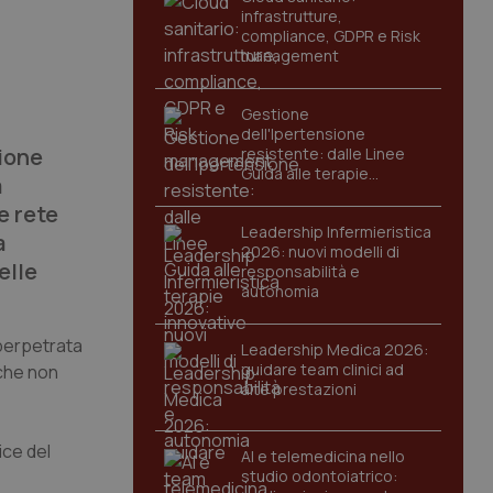
infrastrutture,
compliance, GDPR e Risk
management
Gestione
dell'Ipertensione
zione
resistente: dalle Linee
Guida alle terapie
a
innovative
e rete
Leadership Infermieristica
a
2026: nuovi modelli di
elle
responsabilità e
autonomia
 perpetrata
Leadership Medica 2026:
guidare team clinici ad
che non
alte prestazioni
ice del
AI e telemedicina nello
studio odontoiatrico: