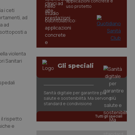
applicazioni concrete e
uso protetto
 i ceti
ortamenti, ad
ta ad
 sottoposti a
ella violenta
ri Sanitari
Gli speciali
spedali
Sanità digitale per garantire più
salute e sostenibilità. Ma servono
standard e condivisione
Tutti gli speciali
il rispetto
siche e