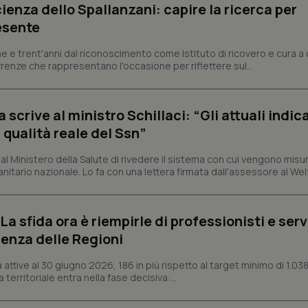
ienza dello Spallanzani: capire la ricerca per
settimane
Script.com per ricordare le pref
www.quotidianosanita.it
sui cookie dei visitatori. È neces
esente
dei cookie di Cookie-Script.com 
correttamente.
e e trent'anni dal riconoscimento come Istituto di ricovero e cura a 
ish-
www.quotidianosanita.it
4
Questo cookie è impostato dall'a
rrenze che rappresentano l'occasione per riflettere sul...
settimane
abilitare il sistema di tracking a
2 giorni
ish-
www.quotidianosanita.it
4
Questo cookie è impostato dall'a
settimane
assegnare un identificatore generi
crive al ministro Schillaci: “Gli attuali indica
2 giorni
 qualità reale del Ssn”
1 anno 1
Questo nome di cookie è associa
Google LLC
mese
Universal Analytics, che è un a
.quotidianosanita.it
significativo del servizio di ana
 Ministero della Salute di rivedere il sistema con cui vengono misur
utilizzato da Google. Questo cook
itario nazionale. Lo fa con una lettera firmata dall'assessore al Welf
per distinguere utenti unici as
generato in modo casuale come i
cliente. È incluso in ogni richiest
sito e utilizzato per calcolare i dat
sessioni e campagne per i rapporti 
a sfida ora è riempirle di professionisti e serviz
Sessione
Cookie generato da applicazioni 
PHP.net
enza delle Regioni
linguaggio PHP. Si tratta di un id
www.quotidianosanita.it
generico utilizzato per mantenere 
sessione utente. Normalmente 
ttive al 30 giugno 2026, 186 in più rispetto al target minimo di 1.038
generato in modo casuale, il mod
 territoriale entra nella fase decisiva:...
utilizzato può essere specifico pe
buon esempio è mantenere uno s
un utente tra le pagine.