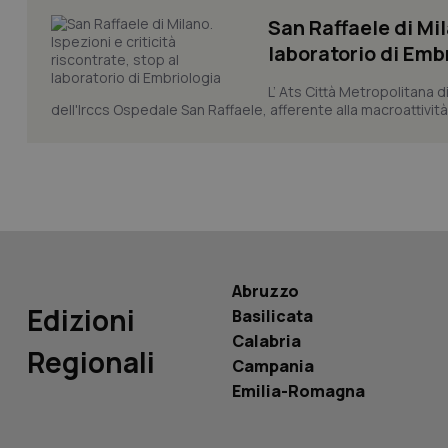
_ga_KM60CM4NPH
San Raffaele di Mil
laboratorio di Emb
L’ Ats Città Metropolitana d
Nome
dell'Irccs Ospedale San Raffaele, afferente alla macroattività 
Nome
VISITOR_INFO1_LIV
_ga_0VMQEQKQ1N
__Secure-YNID
Abruzzo
YSC
Edizioni
Basilicata
Calabria
__Secure-
Regionali
ROLLOUT_TOKEN
Campania
Emilia-Romagna
tracking-sites-
ironfish-tracking-
named-enable