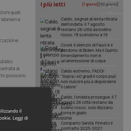
I più letti
[7 giorni]
[30 giorni]
ioni quali:
rabinieri e
Caldo, segnali di lenta ritirata
dell'ondata: il 7 agosto
restano 26 città da bollino
rosso, l'8 scendono a 19
izzazione
Covid. Il silenzio di Fauci e il
perdono di Biden. Ma il Quinto
Emendamento non è
un’ammissione di colpa
ubblici
petrata ai
Caldo estremo, FADOI:
certo possono
“Sopra i 40 gradi il corpo può
non riuscire più a disperdere
il calore”
la classe
Caldo, l’ondata prosegue. Il 7
agosto 26 città restano da
bollino rosso, solo Bolzano
ilizzando il
torna in giallo
cookie.
Leggi di
Comparto Sanità. Firmato il
contratto 2025-2027.