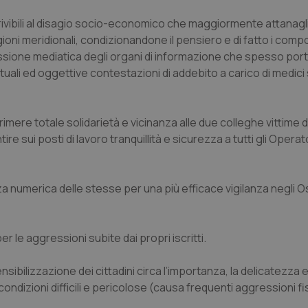
vibili al disagio socio-economico che maggiormente attanaglia
gioni meridionali, condizionandone il pensiero e di fatto i comp
ressione mediatica degli organi di informazione che spesso por
ali ed oggettive contestazioni di addebito a carico di medici
imere totale solidarietà e vicinanza alle due colleghe vittime d
 sui posti di lavoro tranquillità e sicurezza a tutti gli Operato
a numerica delle stesse per una più efficace vigilanza negli O
r le aggressioni subite dai propri iscritti.
bilizzazione dei cittadini circa l’importanza, la delicatezza e 
condizioni difficili e pericolose (causa frequenti aggressioni fi