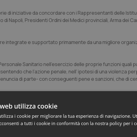
ie di iniziative da concordare con i Rappresentanti delle Istituz
di Napoli, Presidenti Ordini dei Medici provinciali, Arma dei Ca
dure integrate e supportato primamente da una migliore organ
ersonale Sanitario nell’esercizio delle proprie funzioni quali p
consentendo che l’azione penale, nell’ ipotesi di una violenza per
n denuncia di parte- con conseguenti pene e sanzioni, che di 
é le proposte novellate trovino rapida attuazione a difesa del
web utilizza cookie
ilizza i cookie per migliorare la tua esperienza di navigazione. Ut
consenti a tutti i cookie in conformità con la nostra policy per i 
ia