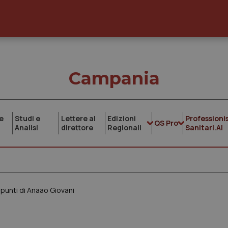
Campania
e
Studi e
Lettere al
Edizioni
Professionis
QS Pro
Analisi
direttore
Regionali
Sanitari.AI
6 punti di Anaao Giovani