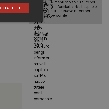
Aumenti fino a 240 euro per
gli infermieri, arriva il capitolo
ETTA TUTTI
sull'IA e nuove tutele per il
personale
keting
igazione sulle pagine
kie.
er memorizzare le
utente per la loro
 dati sul consenso
itiche e
tendo che le loro
ssioni future.
l servizio Cookie-