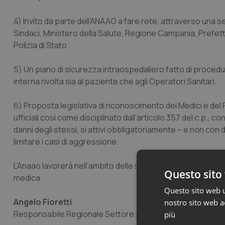
4) Invito da parte dell’ANAAO a fare rete, attraverso una ser
Sindaci, Ministero della Salute, Regione Campania, Prefetto 
Polizia di Stato.
5) Un piano di sicurezza intraospedaliero fatto di proce
interna rivolta sia al paziente che agli Operatori Sanitari.
6) Proposta legislativa di riconoscimento dei Medici e del P
ufficiali così come disciplinato dall’articolo 357 del c.p., 
danni degli stessi, si attivi obbligatoriamente – e non co
limitare i casi di aggressione.
L’Anaao lavorerà nell’ambito delle sue competenze, affinch
Questo sito 
medica.
Questo sito web ut
Angelo Fioretti
nostro sito web ac
Responsabile Regionale Settore ANAAO Giovani Campan
più