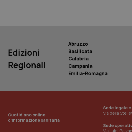
PHPSESSID
Abruzzo
Edizioni
_ga_KM60CM4NPH
Basilicata
Calabria
Regionali
Campania
Emilia-Romagna
Nome
Nome
VISITOR_INFO1_LIV
_ga_0VMQEQKQ1N
Sede legale e
__Secure-YNID
Via della Stell
Quotidiano online
d'informazione sanitaria
Sede operati
Via Luigi Galva