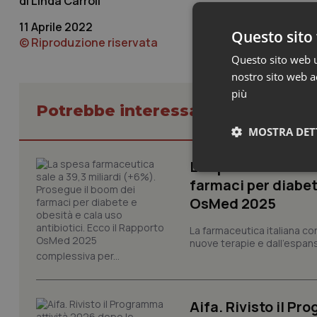
Linda Carroll
11 Aprile 2022
Questo sito 
© Riproduzione riservata
Questo sito web ut
nostro sito web ac
più
Potrebbe interessarti in Scienza
MOSTRA DET
La spesa farmaceut
Neces
farmaci per diabete
OsMed 2025
La farmaceutica italiana co
nuove terapie e dall'espan
complessiva per...
I cookie necessari con
Aifa. Rivisto il Pr
e l'accesso alle aree 