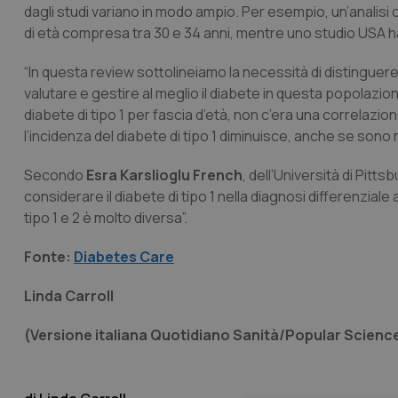
dagli studi variano in modo ampio. Per esempio, un’analisi 
di età compresa tra 30 e 34 anni, mentre uno studio USA ha 
“In questa review sottolineiamo la necessità di distinguere me
valutare e gestire al meglio il diabete in questa popolazion
diabete di tipo 1 per fascia d’età, non c’era una correlazio
l’incidenza del diabete di tipo 1 diminuisce, anche se sono
Secondo
Esra Karslioglu French
, dell’Università di Pit
considerare il diabete di tipo 1 nella diagnosi differenzial
tipo 1 e 2 è molto diversa”.
Fonte:
Diabetes Care
Linda Carroll
(Versione italiana Quotidiano Sanità/Popular Scienc