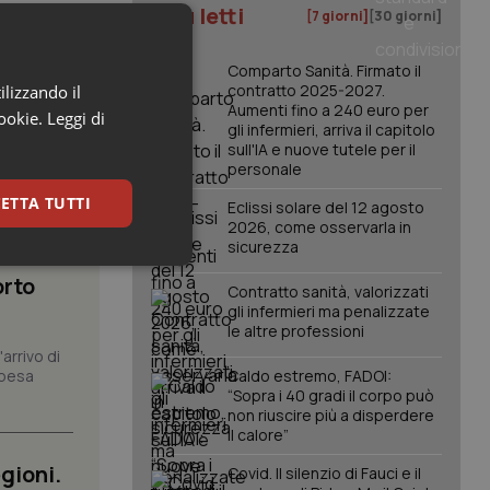
I più letti
[7 giorni]
[30 giorni]
Comparto Sanità. Firmato il
contratto 2025-2027.
ilizzando il
Aumenti fino a 240 euro per
cookie.
Leggi di
gli infermieri, arriva il capitolo
sull'IA e nuove tutele per il
personale
ETTA TUTTI
Eclissi solare del 12 agosto
2026, come osservarla in
sicurezza
om dei
keting
orto
Contratto sanità, valorizzati
gli infermieri ma penalizzate
le altre professioni
arrivo di
spesa
Caldo estremo, FADOI:
“Sopra i 40 gradi il corpo può
non riuscire più a disperdere
il calore”
igazione sulle pagine
gioni.
Covid. Il silenzio di Fauci e il
kie.