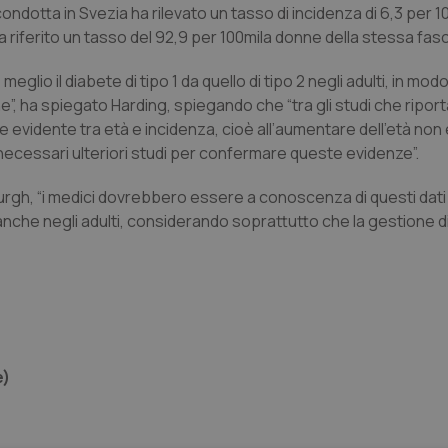
condotta in Svezia ha rilevato un tasso di incidenza di 6,3 per 
riferito un tasso del 92,9 per 100mila donne della stessa fasci
glio il diabete di tipo 1 da quello di tipo 2 negli adulti, in mod
e”, ha spiegato Harding, spiegando che “tra gli studi che riport
ne evidente tra età e incidenza, cioè all’aumentare dell’età non
 necessari ulteriori studi per confermare queste evidenze”.
tsburgh, “i medici dovrebbero essere a conoscenza di questi dati
e anche negli adulti, considerando soprattutto che la gestione d
e)