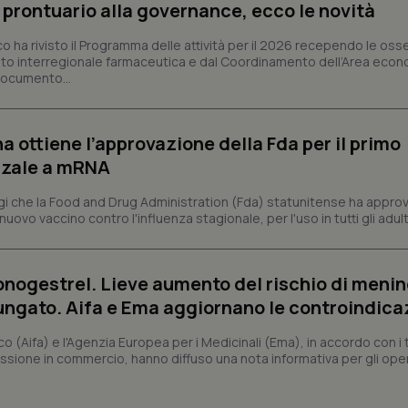
l prontuario alla governance, ecco le novità
Fornitore
/
Dominio
Scadenza
Descrizione
co ha rivisto il Programma delle attività per il 2026 recependo le oss
METADATA
5 mesi 4
Questo cookie viene utilizzato p
YouTube
settimane
scelte di consenso e privacy dell'
.youtube.com
to interregionale farmaceutica e dal Coordinamento dell’Area econ
interazione con il sito. Registra i
 documento...
del visitatore riguardo a varie pol
impostazioni sulla privacy, garan
preferenze siano onorate nelle se
nt
5 mesi 3
Questo cookie viene utilizzato da
CookieScript
a ottiene l’approvazione della Fda per il primo
settimane
Script.com per ricordare le pref
www.quotidianosanita.it
sui cookie dei visitatori. È neces
nzale a mRNA
dei cookie di Cookie-Script.com 
correttamente.
 che la Food and Drug Administration (Fda) statunitense ha appro
ish-
www.quotidianosanita.it
4
Questo cookie è impostato dall'a
vo vaccino contro l'influenza stagionale, per l'uso in tutti gli adulti 
settimane
abilitare il sistema di tracking a
2 giorni
ish-
www.quotidianosanita.it
4
Questo cookie è impostato dall'a
settimane
assegnare un identificatore generi
onogestrel. Lieve aumento del rischio di meni
2 giorni
lungato. Aifa e Ema aggiornano le controindica
1 anno 1
Questo nome di cookie è associa
Google LLC
mese
Universal Analytics, che è un a
.quotidianosanita.it
co (Aifa) e l'Agenzia Europea per i Medicinali (Ema), in accordo con i t
significativo del servizio di ana
utilizzato da Google. Questo cook
issione in commercio, hanno diffuso una nota informativa per gli opera
per distinguere utenti unici as
generato in modo casuale come i
cliente. È incluso in ogni richiest
sito e utilizzato per calcolare i dat