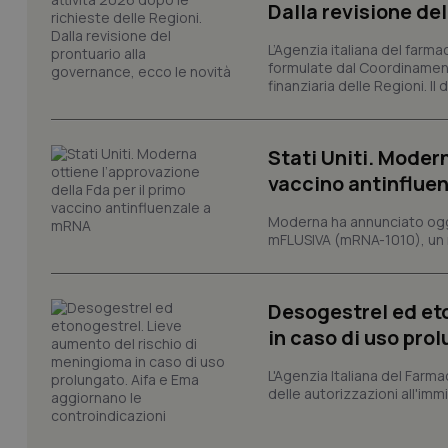
Dalla revisione de
Nome
L’Agenzia italiana del farma
VISITOR_PRIVACY_
formulate dal Coordinamen
finanziaria delle Regioni. Il
CookieScriptConse
Stati Uniti. Modern
vaccino antinflue
Moderna ha annunciato oggi
tracking-sites-ironf
mFLUSIVA (mRNA-1010), un nuo
tracking-enable
tracking-sites-ironf
session-id
Desogestrel ed et
in caso di uso pro
_ga
L'Agenzia Italiana del Farma
delle autorizzazioni all'imm