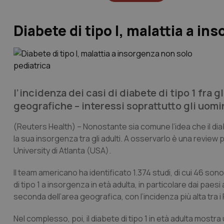
Diabete di tipo I, malattia a in
l’incidenza dei casi di diabete di tipo 1 fra g
geografiche – interessi soprattutto gli uomi
(Reuters Health)
– Nonostante sia comune l’idea che il diab
la sua insorgenza tra gli adulti. A osservarlo è una revie
University di Atlanta (USA).
Il team americano ha identificato 1.374 studi, di cui 46 sono s
di tipo 1 a insorgenza in età adulta, in particolare dai paes
seconda dell’area geografica, con l’incidenza più alta tra i 
Nel complesso, poi, il diabete di tipo 1 in età adulta mostra 