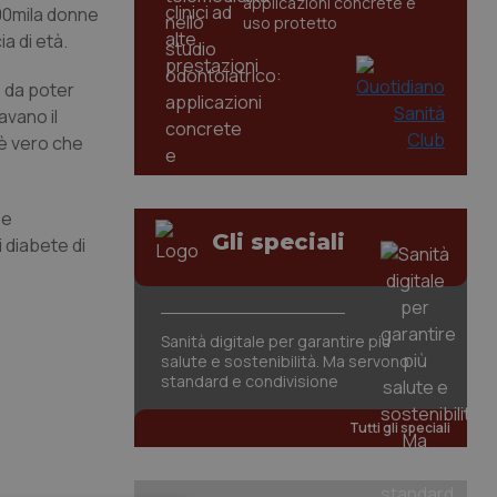
applicazioni concrete e
100mila donne
uso protetto
a di età.
o da poter
avano il
 è vero che
 e
Gli speciali
i diabete di
Sanità digitale per garantire più
salute e sostenibilità. Ma servono
standard e condivisione
Tutti gli speciali