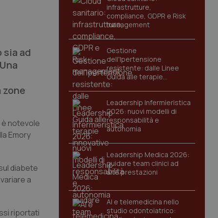
infrastrutture,
compliance, GDPR e Risk
management
o sia ad
Gestione
dell'Ipertensione
 Una
resistente: dalle Linee
Guida alle terapie
innovative
a zone
Leadership Infermieristica
2026: nuovi modelli di
responsabilità e
, è notevole
autonomia
ella Emory
Leadership Medica 2026:
guidare team clinici ad
 sul diabete
alte prestazioni
 variare a
AI e telemedicina nello
studio odontoiatrico:
si riportati