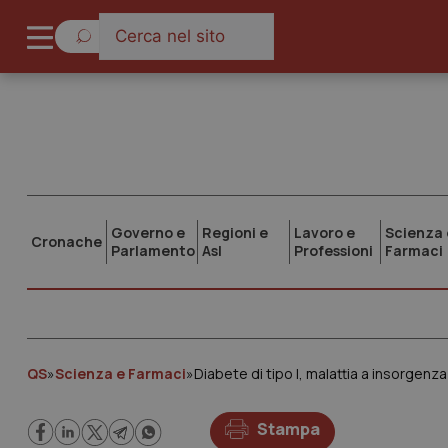
Governo e
Regioni e
Lavoro e
Scienza 
Cronache
Parlamento
Asl
Professioni
Farmaci
QS
»
Scienza e Farmaci
»
Diabete di tipo I, malattia a insorgenz
Stampa