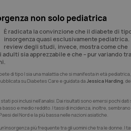
sorgenza non solo pediatrica
È radicata la convinzione che il diabete di tip
insorgenza quasi esclusivamente pediatrica.
review degli studi, invece, mostra come che
li adulti sia apprezzabile e che – pur variando tr
ni.
ete di tipo I sia una malattia che si manifesta in età pediatrica
w pubblicata su Diabetes Care e guidata da
Jessica Harding
, d
tati poi inclusi nell’analisi. Dai risultati sono emersi pochi dati
i a basso e medio reddito. I tassi di incidenza, inoltre, sembrano
Paesi del Nord e la più bassa nelle nazioni asiatiche.
un’insorgenza più frequente tra gli uomini che tra le donne. I tas