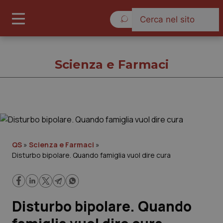
Giovedì 6 Agosto 2026
Scienza e Farmaci
Scienza e Farmaci
Cronache
QS
»
Scienza e Farmaci
»
Disturbo bipolare. Quando famiglia vuol dire cura
Governo e Parlamento
Regioni e Asl
Disturbo bipolare. Quando
Lavoro e Professioni