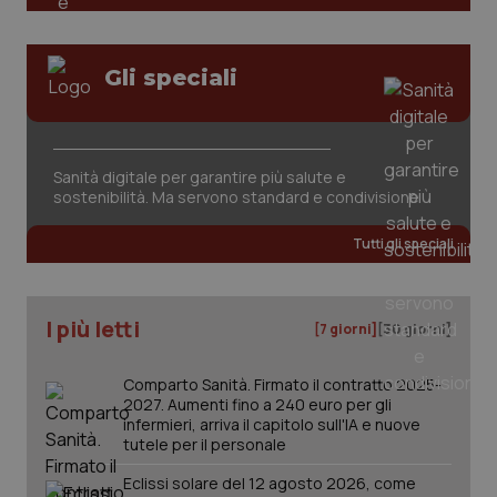
tracking-sites-ironfish-
www.quotidianosanita.it
4
Gli speciali
session-id
settim
2 gior
Sanità digitale per garantire più salute e
_ga
1 anno
Google LLC
sostenibilità. Ma servono standard e condivisione
mes
.quotidianosanita.it
Tutti gli speciali
I più letti
[7 giorni]
[30 giorni]
Comparto Sanità. Firmato il contratto 2025-
2027. Aumenti fino a 240 euro per gli
infermieri, arriva il capitolo sull'IA e nuove
tutele per il personale
Eclissi solare del 12 agosto 2026, come