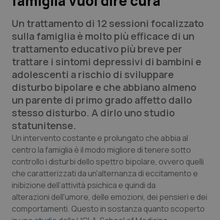
famiglia vuol dire cura
Un trattamento di 12 sessioni focalizzato
Scienza e Farmaci
sulla famiglia è molto più efficace di un
trattamento educativo più breve per
Studi e Analisi
trattare i sintomi depressivi di bambini e
adolescenti a rischio di sviluppare
Lettere al direttore
disturbo bipolare e che abbiano almeno
un parente di primo grado affetto dallo
Edizioni Regionali
stesso disturbo. A dirlo uno studio
statunitense.
QS Pro
Un intervento costante e prolungato che abbia al
centro la famiglia è il modo migliore di tenere sotto
Professionisti Sanitari.AI
controllo i disturbi dello spettro bipolare, ovvero quelli
che caratterizzati da un'alternanza di eccitamento e
Abruzzo
QS Pro Gold
inibizione dell’attività psichica e quindi da
alterazioni dell'umore, delle emozioni, dei pensieri e dei
QS Club
Newsletter
Basilicata
Artrite & artrosi
comportamenti. Questo in sostanza quanto scoperto