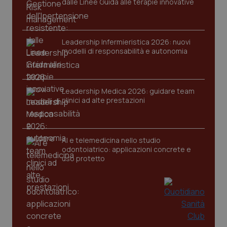
dalle Linee Guida alle terapie innovative
Leadership Infermieristica 2026: nuovi
modelli di responsabilità e autonomia
CookieScriptConsent
5 mesi
CookieScript
settim
www.quotidianosanita.it
Leadership Medica 2026: guidare team
clinici ad alte prestazioni
AI e telemedicina nello studio
odontoiatrico: applicazioni concrete e
uso protetto
tracking-sites-ironfish-
www.quotidianosanita.it
4
tracking-enable
settim
2 gior