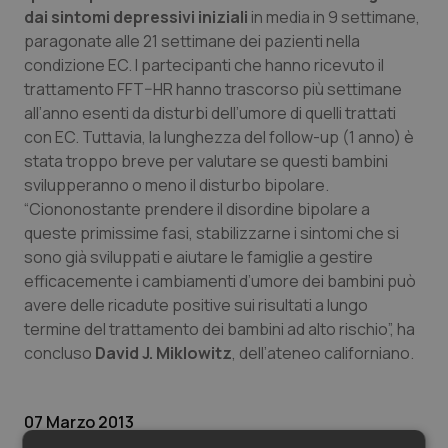
Valle D’Aosta
Oncodermatologia
dai sintomi depressivi iniziali
in media in 9 settimane,
paragonate alle 21 settimane dei pazienti nella
Veneto
Oncoematologia
condizione EC. I partecipanti che hanno ricevuto il
trattamento FFT–HR hanno trascorso più settimane
Oncologia & Nutrizione
all’anno esenti da disturbi dell’umore di quelli trattati
con EC. Tuttavia, la lunghezza del follow-up (1 anno) è
Psoriasi & pelle
stata troppo breve per valutare se questi bambini
svilupperanno o meno il disturbo bipolare.
“Ciononostante prendere il disordine bipolare a
Quotidiano Cardiologia
queste primissime fasi, stabilizzarne i sintomi che si
sono già sviluppati e aiutare le famiglie a gestire
Quotidiano Chirurgia
efficacemente i cambiamenti d’umore dei bambini può
avere delle ricadute positive sui risultati a lungo
Quotidiano Oncologia
termine del trattamento dei bambini ad alto rischio”, ha
concluso
David J. Miklowitz
, dell’ateneo californiano.
Quotidiano Pediatria
Rene & patologie urogenitali
07 Marzo 2013
© Riproduzione riservata