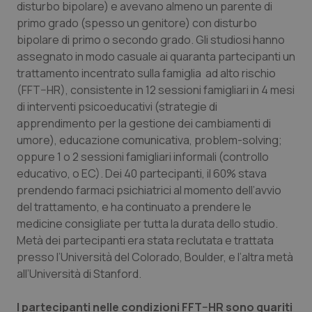
disturbo bipolare) e avevano almeno un parente di
primo grado (spesso un genitore) con disturbo
Piemonte
HIV
bipolare di primo o secondo grado. Gli studiosi hanno
assegnato in modo casuale ai quaranta partecipanti un
Provincia Autonoma di Bolzano
Infezioni & Febbre
trattamento incentrato sulla famiglia ad alto rischio
(FFT–HR), consistente in 12 sessioni famigliari in 4 mesi
Provincia Autonoma di Trento
Ipertensione & Scompenso
di interventi psicoeducativi (strategie di
apprendimento per la gestione dei cambiamenti di
Puglia
Malattie rare
umore), educazione comunicativa, problem-solving;
oppure 1 o 2 sessioni famigliari informali (controllo
Sardegna
Malattia di Crohn & Rettocolite Ulcerosa
educativo, o EC). Dei 40 partecipanti, il 60% stava
prendendo farmaci psichiatrici al momento dell’avvio
Sicilia
Neuroscienze & patologie neurodegenerative
del trattamento, e ha continuato a prendere le
medicine consigliate per tutta la durata dello studio.
Metà dei partecipanti era stata reclutata e trattata
Toscana
Obesità
presso l’Università del Colorado, Boulder, e l’altra metà
all’Università di Stanford.
Umbria
Oftalmologia
I partecipanti nelle condizioni FFT–HR sono guariti