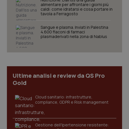
alimentare per affrontare i giorni più
caldi: come idratarsi e cosa portare in
tavola a Ferragosto
Sangue e plasma. Inviati in Palestina
Necessari
Statistici
Marketing
4.600 flaconi di farmaci
plasmaderivati nella zona di Nablus
I cookie necessari contribuiscono a rendere fruibile il
sito web abilitandone funzionalità di base quali la
navigazione sulle pagine e l'accesso alle aree
protette del sito. Il sito web non è in grado di
funzionare correttamente senza questi cookie.
Nome
Fornitore
/
Dominio
Scaden
Ultime analisi e review da QS Pro
VISITOR_PRIVACY_METADATA
5 mesi
YouTube
settim
.youtube.com
Gold
Cloud sanitario: infrastrutture,
compliance, GDPR e Risk management
Gestione dell'Ipertensione resistente: