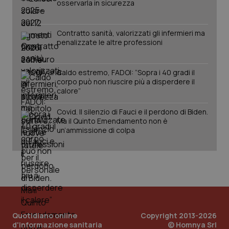
osservarla in sicurezza
Contratto sanità, valorizzati gli infermieri ma
penalizzate le altre professioni
Caldo estremo, FADOI: “Sopra i 40 gradi il
corpo può non riuscire più a disperdere il
calore”
Covid. Il silenzio di Fauci e il perdono di Biden.
PHPSESSID
Sessio
PHP.net
Ma il Quinto Emendamento non è
www.quotidianosanita.it
un’ammissione di colpa
Quotidiano online
Copyright 2013-2026
d'informazione sanitaria
© Homnya Srl