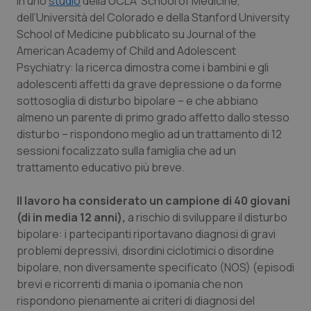
in uno
studio
della UCLA School of Medicine,
Calabria
Asma & BPCO
dell’Università del Colorado e della Stanford University
School of Medicine pubblicato su
Journal of the
Campania
Car-T
American Academy of Child and Adolescent
Psychiatry
: la ricerca dimostra come i bambini e gli
Emilia-Romagna
Colesterolo & coronaropatie
adolescenti affetti da grave depressione o da forme
sottosoglia di disturbo bipolare – e che abbiano
almeno un parente di primo grado affetto dallo stesso
Friuli Venezia Giulia
Dermatite Atopica
disturbo – rispondono meglio ad un trattamento di 12
sessioni focalizzato sulla famiglia che ad un
Lazio
Diabete & glucometri
trattamento educativo più breve.
Liguria
Disturbi dell’umore
Il lavoro ha considerato un campione di 40 giovani
(di in media 12 anni),
a rischio di sviluppare il disturbo
Lombardia
Dolore
bipolare: i partecipanti riportavano diagnosi di gravi
problemi depressivi, disordini ciclotimici o disordine
Marche
Donna & Salute
bipolare, non diversamente specificato (NOS) (episodi
brevi e ricorrenti di mania o ipomania che non
Molise
Epatiti
rispondono pienamente ai criteri di diagnosi del