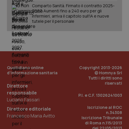
det
Comparto Sanità. Firmato il contratto 2025-
vis
2027. Aumenti fino a 240 euro per gli
web
uti
infermieri, arriva il capitolo sull'IA e nuove
nuo
tutele per il personale
ver
dell
You
YSC
Sessione
Que
Google LLC
imp
.youtube.com
You
ten
vis
vid
Quotidiano online
Copyright 2013-2026
__Secure-
.youtube.com
5 mesi 4
Que
d'informazione sanitaria
ROLLOUT_TOKEN
© Homnya Srl
settimane
imp
You
Tutti i diritti sono
ges
riservati
del
Direttore
e d
responsabile
per
P.I. e C.F. 13026241003
del
Luciano Fassari
ute
Iscrizione al ROC
Direttore editoriale
tracking-sites-
www.quotidianosanita.it
4
Que
n.34308
ironfish-tracking-
settimane
imp
Francesco Maria Avitto
named-enable
2 giorni
dal
Iscrizione Tribunale
per 
di Roma n.115/2013
sis
del 22/05/2013
sol