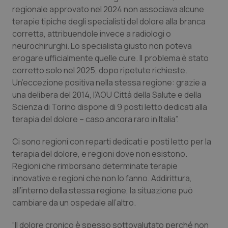
regionale approvato nel 2024 non associava alcune
Piemonte
HIV
terapie tipiche degli specialisti del dolore alla branca
corretta, attribuendole invece a radiologi o
Provincia Autonoma di Bolzano
Infezioni & Febbre
neurochirurghi. Lo specialista giusto non poteva
erogare ufficialmente quelle cure. Il problema è stato
corretto solo nel 2025, dopo ripetute richieste.
Provincia Autonoma di Trento
Ipertensione & Scompenso
Un’eccezione positiva nella stessa regione: grazie a
una delibera del 2014, l’AOU Città della Salute e della
Puglia
Malattie rare
Scienza di Torino dispone di 9 posti letto dedicati alla
terapia del dolore – caso ancora raro in Italia”.
Sardegna
Malattia di Crohn & Rettocolite Ulcerosa
Ci sono regioni con reparti dedicati e posti letto per la
Sicilia
Neuroscienze & patologie neurodegenerative
terapia del dolore, e regioni dove non esistono.
Regioni che rimborsano determinate terapie
Toscana
Obesità
innovative e regioni che non lo fanno. Addirittura,
all’interno della stessa regione, la situazione può
cambiare da un ospedale all’altro.
Umbria
Oftalmologia
“Il dolore cronico è spesso sottovalutato perché non