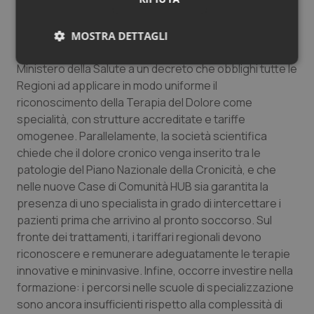
che i documenti che produciamo arrivino a una
soluzione concreta”.
MOSTRA DETTAGLI
SIAARTI si rende disponibile a collaborare con il
Necessari
Statistici
Marketing
Ministero della Salute a un decreto che obblighi tutte le
Regioni ad applicare in modo uniforme il
riconoscimento della Terapia del Dolore come
specialità, con strutture accreditate e tariffe
omogenee. Parallelamente, la società scientifica
chiede che il dolore cronico venga inserito tra le
Necessari
Statistici
Marketing
patologie del Piano Nazionale della Cronicità, e che
nelle nuove Case di Comunità HUB sia garantita la
I cookie necessari contribuiscono a rendere fruibile il
presenza di uno specialista in grado di intercettare i
sito web abilitandone funzionalità di base quali la
navigazione sulle pagine e l'accesso alle aree
pazienti prima che arrivino al pronto soccorso. Sul
protette del sito. Il sito web non è in grado di
fronte dei trattamenti, i tariffari regionali devono
funzionare correttamente senza questi cookie.
riconoscere e remunerare adeguatamente le terapie
Nome
Fornitore
/
Dominio
Scaden
innovative e mininvasive. Infine, occorre investire nella
VISITOR_PRIVACY_METADATA
5 mesi
YouTube
formazione: i percorsi nelle scuole di specializzazione
settim
.youtube.com
sono ancora insufficienti rispetto alla complessità di