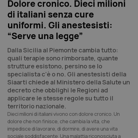
Dolore cronico. Dieci milioni
di italiani senza cure
Scienza e Farmaci
uniformi. Gli anestesisti:
Studi e Analisi
“Serve una legge”
Lettere al direttore
Dalla Sicilia al Piemonte cambia tutto:
quali terapie sono rimborsate, quante
Edizioni Regionali
strutture esistono, persino se lo
specialista c’è o no. Gli anestesisti della
QS Pro
Siaarti chiede al Ministero della Salute un
decreto che obblighi le Regioni ad
Professionisti Sanitari.AI
applicare le stesse regole su tutto il
territorio nazionale.
Abruzzo
QS Pro Gold
Dieci milioni di italiani vivono con dolore cronico. Un
dolore che non finisce, che cambia la vita, che
QS Club
Newsletter
Basilicata
Artrite & artrosi
impedisce di lavorare, di dormire, di avere una vita
sociale soddisfacente. Una malattia riconosciuta a