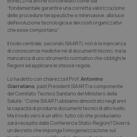
Bonezzi ha anche sottolineato come sia
“fondamentale garantire una corretta valorizzazione
delle procedure terapeutiche e mininvasive, alla luce
dell’evoluzione tecnologica e dei costi organizzativi
che esse comportano”.
Il nodo centrale, secondo SIAARTI, non è la mancanza
di conoscenze mediche né di documenti tecnici, ma la
mancanza di uno strumento normativo che obblighi le
Regioni ad applicare le stesse regole.
Lo ha detto con chiarezza il Prof.
Antonino
Giarratano
, past President SIAARTI e componente
del Comitato Tecnico Sanitario del Ministero della
Salute: “Come SIAARTI abbiamo dimostrato negli anni
la capacità di produrre documenti tecnici di alto livello.
Ma il nodo vero è un altro: tutto ciò che produciamo
sarà recepito dalla Conferenza Stato-Regioni? Diverrà
un decreto che imponga l’omogeneizzazione sul