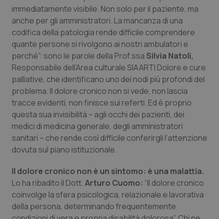
Valle D’Aosta
Oncodermatologia
immediatamente visibile. Non solo per il paziente, ma
anche per gli amministratori. La mancanza di una
Veneto
Oncoematologia
codifica della patologia rende difficile comprendere
quante persone si rivolgono ai nostri ambulatori e
Oncologia & Nutrizione
perché”: sono le parole della Prof.ssa
Silvia Natoli,
Responsabile dell’Area culturale SIAARTI Dolore e cure
Psoriasi & pelle
palliative, che identificano uno dei nodi più profondi del
problema. Il dolore cronico non si vede, non lascia
tracce evidenti, non finisce sui referti. Ed è proprio
Quotidiano Cardiologia
questa sua invisibilità – agli occhi dei pazienti, dei
medici di medicina generale, degli amministratori
Quotidiano Chirurgia
sanitari – che rende così difficile conferirgli l’attenzione
dovuta sul piano istituzionale.
Quotidiano Oncologia
Il dolore cronico non è un sintomo: è una malattia.
Quotidiano Pediatria
Lo ha ribadito il Dott.
Arturo Cuomo:
“Il dolore cronico
coinvolge la sfera psicologica, relazionale e lavorativa
Rene & patologie urogenitali
della persona, determinando frequentemente
condizioni di vera e propria disabilità dolorosa”. Chi ne