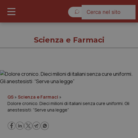
Domenica 9 Agosto 2026
Scienza e Farmaci
Scienza e Farmaci
Cronache
QS
»
Scienza e Farmaci
»
Dolore cronico. Dieci milioni di italiani senza cure uniformi. Gli
Governo e Parlamento
anestesisti: “Serve una legge”
Regioni e Asl
Lavoro e Professioni