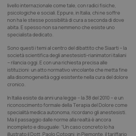
Calabria
Asma & BPCO
livello internazionale come tale, con radici fisiche,
psicologiche e sociali. Eppure, in Italia, chi ne soffre
non ha le stesse possibilità di cura a seconda di dove
Campania
Car-T
abita. E spesso non sa nemmeno che esiste uno
specialista dedicato.
Emilia-Romagna
Colesterolo & coronaropatie
Sono questi i temi al centro del dibattito che Siaarti – la
Friuli Venezia Giulia
Dermatite Atopica
società scientifica degli anestesisti-rianimatori italiani
– rilancia oggi. E con una richiesta precisa alle
Lazio
Diabete & glucometri
istituzioni: un atto normativo vincolante che metta fine
alla disomogeneità oggi esistente nella cura del dolore
Liguria
Disturbi dell’umore
cronico.
In Italia esiste da anni una legge – la 38 del 2010 – e un
Lombardia
Dolore
riconoscimento formale della Terapia del Dolore come
specialità medica autonoma, ricordano gli anestesisti.
Marche
Donna & Salute
Ma il passaggio dalle norme alla realtà è ancora
incompleto e disuguale: “Un caso concreto lo ha
Molise
Epatiti
illustrato il Dott. Paolo Cotogni: in Piemonte, il tariffario