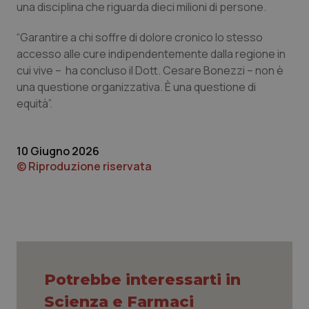
una disciplina che riguarda dieci milioni di persone.
“Garantire a chi soffre di dolore cronico lo stesso
accesso alle cure indipendentemente dalla regione in
cui vive – ha concluso il Dott. Cesare Bonezzi – non è
una questione organizzativa. È una questione di
equità”.
10 Giugno 2026
© Riproduzione riservata
CookieScriptConsent
5 mesi
CookieScript
settim
www.quotidianosanita.it
Potrebbe interessarti in
Scienza e Farmaci