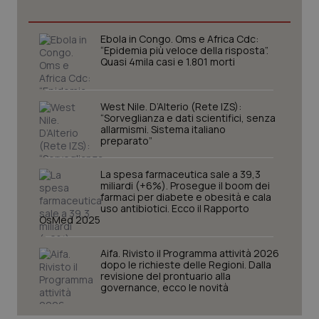
Ebola in Congo. Oms e Africa Cdc:
“Epidemia più veloce della risposta”.
tracking-sites-ironfish-
www.quotidianosanita.it
4
Quasi 4mila casi e 1.801 morti
tracking-enable
settim
2 gior
West Nile. D’Alterio (Rete IZS):
“Sorveglianza e dati scientifici, senza
allarmismi. Sistema italiano
tracking-sites-ironfish-
www.quotidianosanita.it
4
preparato”
session-id
settim
2 gior
La spesa farmaceutica sale a 39,3
miliardi (+6%). Prosegue il boom dei
farmaci per diabete e obesità e cala
uso antibiotici. Ecco il Rapporto
_ga
1 anno
Google LLC
OsMed 2025
mes
.quotidianosanita.it
Aifa. Rivisto il Programma attività 2026
dopo le richieste delle Regioni. Dalla
revisione del prontuario alla
governance, ecco le novità