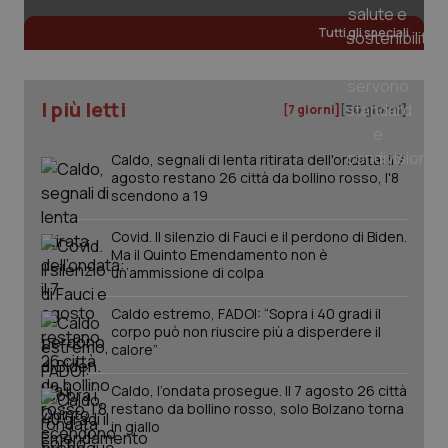
Fornitore
/
Nome
Scadenza
Descrizion
Tutti gli speciali
Dominio
Nome
Fornitore
/
Dominio
Scadenza
Des
_ga_0VMQEQKQ1N
.quotidianosanita.it
1 anno 1
Questo
mese
cookie
VISITOR_INFO1_LIVE
5 mesi 4
Que
Google LLC
viene
settimane
imp
.youtube.com
I più letti
utilizzato
You
[7 giorni]
[30 giorni]
da Google
ten
Analytics
pre
per
del
Caldo, segnali di lenta ritirata dell'ondata: il 7
mantener
vid
agosto restano 26 città da bollino rosso, l'8
lo stato
inco
della
può
scendono a 19
sessione.
det
vis
web
Covid. Il silenzio di Fauci e il perdono di Biden.
uti
Ma il Quinto Emendamento non è
nuo
un’ammissione di colpa
ver
dell
You
Caldo estremo, FADOI: “Sopra i 40 gradi il
corpo può non riuscire più a disperdere il
__Secure-YNID
.youtube.com
5 mesi 4
Que
settimane
imp
calore”
You
ten
Caldo, l’ondata prosegue. Il 7 agosto 26 città
pre
del
restano da bollino rosso, solo Bolzano torna
vid
in giallo
inco
può