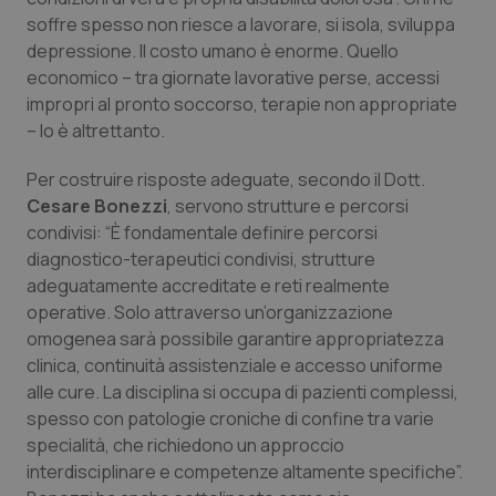
soffre spesso non riesce a lavorare, si isola, sviluppa
Salute orale & impianti
depressione. Il costo umano è enorme. Quello
economico – tra giornate lavorative perse, accessi
Sangue & coagulazione
impropri al pronto soccorso, terapie non appropriate
– lo è altrettanto.
Tiroide
Per costruire risposte adeguate, secondo il Dott.
Tumore al seno
Cesare Bonezzi
, servono strutture e percorsi
condivisi: “È fondamentale definire percorsi
Tumore ovarico
diagnostico-terapeutici condivisi, strutture
adeguatamente accreditate e reti realmente
operative. Solo attraverso un’organizzazione
Tumori del Polmone & Testa Collo
omogenea sarà possibile garantire appropriatezza
clinica, continuità assistenziale e accesso uniforme
Tumori gastrointestinali
alle cure. La disciplina si occupa di pazienti complessi,
spesso con patologie croniche di confine tra varie
Ulcera & Reflusso
specialità, che richiedono un approccio
interdisciplinare e competenze altamente specifiche”.
Vaccini