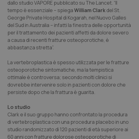
dallo studio VAPORE pubblicato su
The Lancet
. “Il
Calabria
Asma & BPCO
tempo è essenziale – spiega
William Clark
del St.
George Private Hospital di Kogarah, nel Nuovo Galles
Campania
Car-T
del Sud in Australia – infatti la finestra delle opportunità
per il trattamento dei pazienti affetti da dolore severo
Emilia-Romagna
Colesterolo & coronaropatie
a causa di recenti fratture osteoporotiche, è
abbastanza stretta”.
Friuli Venezia Giulia
Dermatite Atopica
La vertebroplastica è spesso utilizzata per le fratture
Lazio
Diabete & glucometri
osteoporotiche sintomatiche, ma la tempistica
ottimale è controversa; secondo molti clinici si
dovrebbe intervenire solo in pazienti con dolore che
Liguria
Disturbi dell’umore
persiste dopo che la frattura è guarita.
Lombardia
Dolore
Lo studio
Clark e il suo gruppo hanno confrontato la procedura
Marche
Donna & Salute
di vertebroplastica con una procedura placebo in uno
studio randomizzato di 120 pazienti di età superiore ai
Molise
Epatiti
60 anni con fratture dolorose osteoporotiche di