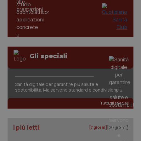
tracking-enable
settim
2 gior
tracking-sites-ironfish-
www.quotidianosanita.it
4
session-id
settim
2 gior
Gli speciali
_ga
1 anno
Google LLC
mes
.quotidianosanita.it
Sanità digitale per garantire più salute e
sostenibilità. Ma servono standard e condivisione
Tutti gli speciali
I più letti
[7 giorni]
[30 giorni]