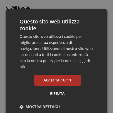
Salute orale & impianti
Will Boggs
30 Agosto 2016
Sangue & coagulazione
Questo sito web utilizza
© Riproduzione riservata
cookie
Tiroide
Questo sito web utilizza i cookie per
migliorare la tua esperienza di
Tumore al seno
navigazione. Utilizzando il nostro sito web
acconsenti a tutti i cookie in conformità
Tumore ovarico
con la nostra policy per i cookie.
Leggi di
Potrebbe interessarti in
più
Tumori del Polmone & Testa Collo
Scienza e Farmaci
ACCETTA TUTTI
Tumori gastrointestinali
Ebola in Congo. Oms e Africa Cdc:
“Epidemia più veloce della risposta”.
RIFIUTA
Quasi 4mila casi e 1.801 morti
Ulcera & Reflusso
MOSTRA DETTAGLI
Vaccini
West Nile. D’Alterio (Rete IZS):