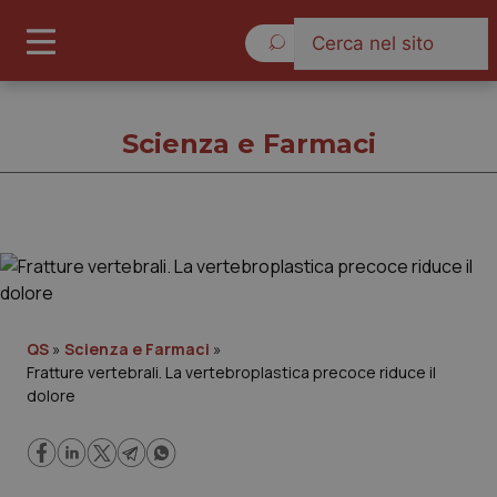
Domenica 9 Agosto 2026
Scienza e Farmaci
Scienza e Farmaci
Cronache
QS
»
Scienza e Farmaci
»
Fratture vertebrali. La vertebroplastica precoce riduce il
Governo e Parlamento
dolore
Regioni e Asl
Lavoro e Professioni