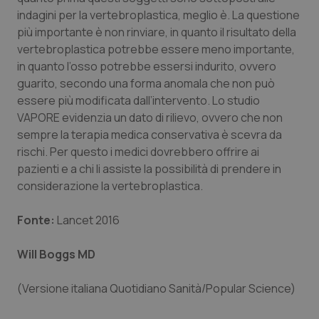
Valle D’Aosta
Oncodermatologia
indagini per la vertebroplastica, meglio è. La questione
più importante è non rinviare, in quanto il risultato della
Veneto
Oncoematologia
vertebroplastica potrebbe essere meno importante,
in quanto l’osso potrebbe essersi indurito, ovvero
Oncologia & Nutrizione
guarito, secondo una forma anomala che non può
essere più modificata dall’intervento. Lo studio
Psoriasi & pelle
VAPORE evidenzia un dato di rilievo, ovvero che non
sempre la terapia medica conservativa è scevra da
Quotidiano Cardiologia
rischi. Per questo i medici dovrebbero offrire ai
pazienti e a chi li assiste la possibilità di prendere in
considerazione la vertebroplastica.
Quotidiano Chirurgia
Fonte:
Lancet 2016
Quotidiano Oncologia
Will Boggs MD
Quotidiano Pediatria
(Versione italiana Quotidiano Sanità/Popular Science)
Rene & patologie urogenitali