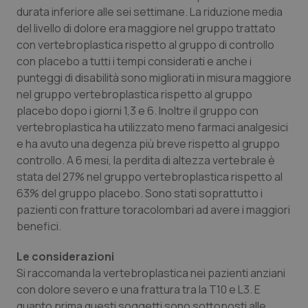
durata inferiore alle sei settimane. La riduzione media
Piemonte
HIV
del livello di dolore era maggiore nel gruppo trattato
con vertebroplastica rispetto al gruppo di controllo
Provincia Autonoma di Bolzano
Infezioni & Febbre
con placebo a tutti i tempi considerati e anche i
punteggi di disabilità sono migliorati in misura maggiore
nel gruppo vertebroplastica rispetto al gruppo
Provincia Autonoma di Trento
Ipertensione & Scompenso
placebo dopo i giorni 1,3 e 6. Inoltre il gruppo con
vertebroplastica ha utilizzato meno farmaci analgesici
Puglia
Malattie rare
e ha avuto una degenza più breve rispetto al gruppo
controllo. A 6 mesi, la perdita di altezza vertebrale è
Sardegna
Malattia di Crohn & Rettocolite Ulcerosa
stata del 27% nel gruppo vertebroplastica rispetto al
63% del gruppo placebo. Sono stati soprattutto i
Sicilia
Neuroscienze & patologie neurodegenerative
pazienti con fratture toracolombari ad avere i maggiori
benefici.
Toscana
Obesità
Le considerazioni
Si raccomanda la vertebroplastica nei pazienti anziani
Umbria
Oftalmologia
con dolore severo e una frattura tra la T10 e L3. E
quanto prima questi soggetti sono sottoposti alle