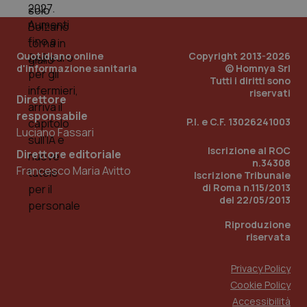
Quotidiano online
Copyright 2013-2026
d'informazione sanitaria
© Homnya Srl
Tutti i diritti sono
riservati
Direttore
responsabile
P.I. e C.F. 13026241003
Luciano Fassari
_ga_KM60CM4NPH
.quotidianosanita.it
1 anno
mes
Iscrizione al ROC
Direttore editoriale
n.34308
Francesco Maria Avitto
Iscrizione Tribunale
di Roma n.115/2013
del 22/05/2013
Riproduzione
riservata
Privacy Policy
Fornitore
/
Nome
Scadenza
Descrizion
Dominio
Cookie Policy
Nome
Fornitore
/
Dominio
Scadenza
Des
_ga_0VMQEQKQ1N
.quotidianosanita.it
1 anno 1
Questo
Accessibilità