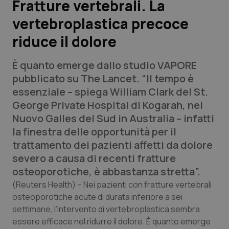
Fratture vertebrali. La
vertebroplastica precoce
Scienza e Farmaci
riduce il dolore
Studi e Analisi
È quanto emerge dallo studio VAPORE
Lettere al direttore
pubblicato su
The Lancet
. “Il tempo è
essenziale – spiega William Clark del St.
Edizioni Regionali
George Private Hospital di Kogarah, nel
Nuovo Galles del Sud in Australia – infatti
QS Pro
la finestra delle opportunità per il
trattamento dei pazienti affetti da dolore
Professionisti Sanitari.AI
severo a causa di recenti fratture
osteoporotiche, è abbastanza stretta”.
Abruzzo
QS Pro Gold
(Reuters Health)
– Nei pazienti con fratture vertebrali
osteoporotiche acute di durata inferiore a sei
QS Club
Newsletter
settimane, l’intervento di vertebroplastica sembra
Basilicata
Artrite & artrosi
essere efficace nel ridurre il dolore. È quanto emerge