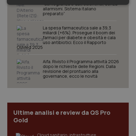
“Sorveglianza e dati scientifici, senza
Necessari
Statistici
Marketing
allarmismi. Sistema italiano
preparato”
La spesa farmaceutica sale a 39,3
miliardi (+6%). Prosegue il boom dei
farmaci per diabete e obesità e cala
uso antibiotici. Ecco il Rapporto
OsMed 2025
Necessari
Statistici
Marketing
I cookie necessari contribuiscono a rendere fruibile il
Aifa. Rivisto il Programma attività 2026
sito web abilitandone funzionalità di base quali la
dopo le richieste delle Regioni. Dalla
navigazione sulle pagine e l'accesso alle aree
revisione del prontuario alla
protette del sito. Il sito web non è in grado di
governance, ecco le novità
funzionare correttamente senza questi cookie.
Nome
Fornitore
/
Dominio
Scaden
VISITOR_PRIVACY_METADATA
5 mesi
YouTube
settim
.youtube.com
Ultime analisi e review da QS Pro
Gold
Cloud sanitario: infrastrutture,