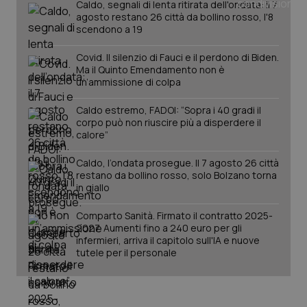
Caldo, segnali di lenta ritirata dell'ondata: il 7
agosto restano 26 città da bollino rosso, l'8
scendono a 19
Covid. Il silenzio di Fauci e il perdono di Biden.
Ma il Quinto Emendamento non è
un’ammissione di colpa
Caldo estremo, FADOI: “Sopra i 40 gradi il
corpo può non riuscire più a disperdere il
calore”
Caldo, l’ondata prosegue. Il 7 agosto 26 città
restano da bollino rosso, solo Bolzano torna
in giallo
PHPSESSID
Sessio
PHP.net
www.quotidianosanita.it
Comparto Sanità. Firmato il contratto 2025-
2027. Aumenti fino a 240 euro per gli
infermieri, arriva il capitolo sull'IA e nuove
tutele per il personale