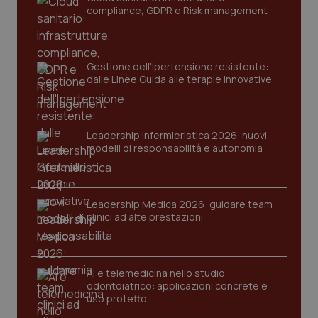
compliance, GDPR e Risk management
Gestione dell'Ipertensione resistente:
dalle Linee Guida alle terapie innovative
Leadership Infermieristica 2026: nuovi
CookieScriptConsent
5 mesi
CookieScript
modelli di responsabilità e autonomia
settim
www.quotidianosanita.it
Leadership Medica 2026: guidare team
clinici ad alte prestazioni
AI e telemedicina nello studio
odontoiatrico: applicazioni concrete e
uso protetto
tracking-sites-ironfish-
www.quotidianosanita.it
4