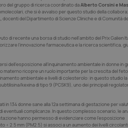
ro del gruppo di ricerca coordinato da
Alberto Corsini e Ma
olecolari, che si è avvalso per questo studio della collaboraz
,
docenti del Dipartimento di Scienze Cliniche e di Comunità de
vuto di recente una borsa di studio nell’ambito del Prix Galien It
alorizzare l’innovazione farmaceutica e la ricerca scientifica, gi
avversi dell’esposizione all’inquinamento ambientale in donne in 
o materno ricopre un ruolo importante per la crescita del feto 
amento ambientale e livelli di colesterolo: in questo studio l
tilisina/kexina di tipo 9 (PCSK9), uno dei principali regolator
osati in 134 donne sane alla 12a settimana di gestazione per val
eventuali complicanze. In questo complesso scenario, le anal
di gestazione hanno permesso di evidenziare come l’esposizione
to < 2.5 mm (PM2.5) si associ a un aumento dei livelli circolant