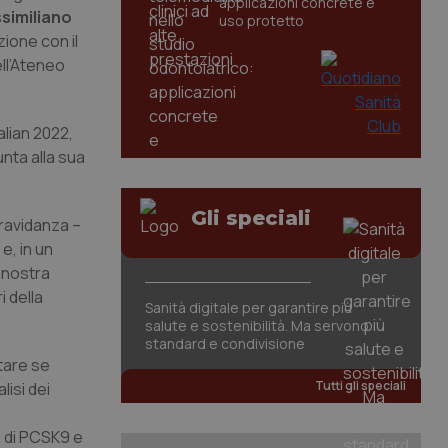
applicazioni concrete e
ssimiliano
uso protetto
ione con il
ll’Ateneo
alian 2022,
unta alla sua
Gli speciali
gravidanza –
e, in un
a nostra
i della
Sanità digitale per garantire più
salute e sostenibilità. Ma servono
standard e condivisione
utare se
Tutti gli speciali
isi dei
i di PCSK9 e