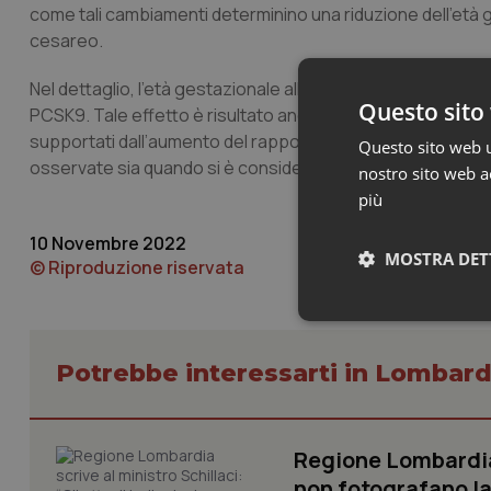
come tali cambiamenti determinino una riduzione dell’età ge
cesareo.
Nel dettaglio, l’età gestazionale alla nascita si riduce di ci
Questo sito 
PCSK9. Tale effetto è risultato ancor più significativo nei cas
supportati dall’aumento del rapporto di probabilità per i
Questo sito web ut
osservate sia quando si è considerata l’esposizione al PM10
nostro sito web ac
più
10 Novembre 2022
MOSTRA DET
© Riproduzione riservata
Neces
Potrebbe interessarti in Lombard
Regione Lombardia s
non fotografano la