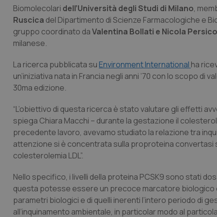
Biomolecolari
dell’Università degli Studi di Milano
, memb
Ruscica
del Dipartimento di Scienze Farmacologiche e Biom
gruppo coordinato da
Valentina Bollati e Nicola Persico
milanese.
La ricerca pubblicata su
Environment International
ha rice
un’iniziativa nata in Francia negli anni ’70 con lo scopo di v
30ma edizione.
“L’obiettivo di questa ricerca è stato valutare gli effetti 
spiega Chiara Macchi – durante la gestazione il colesterol
precedente lavoro, avevamo studiato la relazione tra inquin
attenzione si è concentrata sulla proproteina convertasi sub
colesterolemia LDL”.
Nello specifico, i livelli della proteina PCSK9 sono stati d
questa potesse essere un precoce marcatore biologico di 
parametri biologici e di quelli inerenti l’intero periodo 
all’inquinamento ambientale, in particolar modo al particola