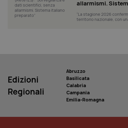
allarmismi. Sistem
“La stagione 2026 conferma
territorio nazionale, con un
PHPSESSID
_ga_KM60CM4NPH
Abruzzo
Edizioni
Basilicata
Calabria
Nome
Regionali
Nome
Campania
VISITOR_INFO1_LIV
Emilia-Romagna
_ga_0VMQEQKQ1N
__Secure-YNID