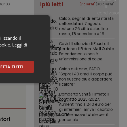
I più letti
parto
[7 giorni]
[30 giorni]
Caldo, segnali di lenta ritirata
circolanti di
dell'ondata: il 7 agosto
restano 26 città da bollino
ati sono stati
rosso, l'8 scendono a 19
SK9, tendenze
ilizzando il
Covid. Il silenzio di Fauci e il
cookie.
Leggi di
perdono di Biden. Ma il Quinto
Emendamento non è
un’ammissione di colpa
ETTA TUTTI
Caldo estremo, FADOI:
“Sopra i 40 gradi il corpo può
non riuscire più a disperdere
keting
il calore”
Comparto Sanità. Firmato il
contratto 2025-2027.
Aumenti fino a 240 euro per
gli infermieri, arriva il capitolo
sull'IA e nuove tutele per il
tori
personale