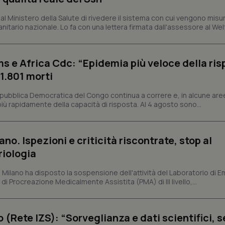
tribuiscono a rendere fruibile il sito web abilitandone funzionalità di base quali la nav
 Ministero della Salute di rivedere il sistema con cui vengono misur
protette del sito. Il sito web non è in grado di funzionare correttamente senza questi coo
itario nazionale. Lo fa con una lettera firmata dall'assessore al Welf
Fornitore
/
Dominio
Scadenza
Descrizione
METADATA
5 mesi 4
Questo cookie viene utilizzato p
YouTube
settimane
scelte di consenso e privacy dell'
.youtube.com
s e Africa Cdc: “Epidemia più veloce della ris
interazione con il sito. Registra i
del visitatore riguardo a varie pol
 1.801 morti
impostazioni sulla privacy, garan
preferenze siano onorate nelle se
epubblica Democratica del Congo continua a correre e, in alcune aree
nt
5 mesi 3
Questo cookie viene utilizzato da
CookieScript
ù rapidamente della capacità di risposta. Al 4 agosto sono...
settimane
Script.com per ricordare le pref
www.quotidianosanita.it
sui cookie dei visitatori. È neces
dei cookie di Cookie-Script.com 
correttamente.
ano. Ispezioni e criticità riscontrate, stop al
ish-
www.quotidianosanita.it
4
Questo cookie è impostato dall'a
settimane
abilitare il sistema di tracking a
riologia
2 giorni
ish-
www.quotidianosanita.it
4
Questo cookie è impostato dall'a
i Milano ha disposto la sospensione dell'attività del Laboratorio di E
settimane
assegnare un identificatore generi
di Procreazione Medicalmente Assistita (PMA) di III livello,...
2 giorni
1 anno 1
Questo nome di cookie è associa
Google LLC
mese
Universal Analytics, che è un a
.quotidianosanita.it
significativo del servizio di ana
o (Rete IZS): “Sorveglianza e dati scientifici, 
utilizzato da Google. Questo cook