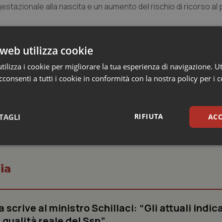
stazionale alla nascita e un aumento del rischio di ricorso al 
rca una settimana per ogni incremento pari a 100ng/mL dei livelli 
web utilizza cookie
i di esposizione ad alti livelli di polveri sottili PM2.5. Questi d
 parti cesarei d’urgenza per ogni incremento di 100ng/mL di PC
ilizza i cookie per migliorare la tua esperienza di navigazione. Ut
 sia quella al biossido di azoto NO2.
consenti a tutti i cookie in conformità con la nostra policy per i 
RIFIUTA
TAGLI
ACC
sari
Statistici
Mar
ia
crive al ministro Schillaci: “Gli attuali indica
Necessari
Statistici
Marketing
 qualità reale del Ssn”