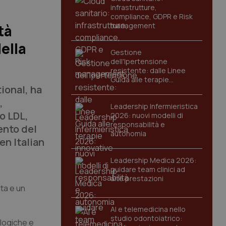
infrastrutture,
compliance, GDPR e Risk
management
tà
ella
Gestione
dell'Ipertensione
resistente: dalle Linee
Guida alle terapie
ional,
ha
innovative
,
Leadership Infermieristica
o LDL,
2026: nuovi modelli di
responsabilità e
ento del
autonomia
en Italian
Leadership Medica 2026:
guidare team clinici ad
alte prestazioni
ta e un
AI e telemedicina nello
studio odontoiatrico:
ologiche e