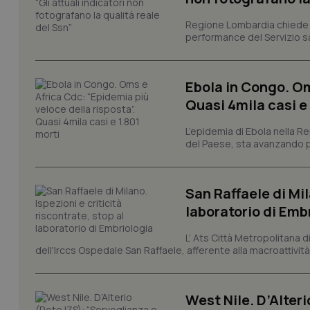
I cookie necessari con
Regione Lombardia chiede al
e l'accesso alle aree 
performance del Servizio san
Nome
VISITOR_PRIVACY_
Ebola in Congo. Om
Quasi 4mila casi e
L’epidemia di Ebola nella R
CookieScriptConse
del Paese, sta avanzando pi
San Raffaele di Mil
tracking-sites-ironf
tracking-enable
laboratorio di Emb
tracking-sites-ironf
L’ Ats Città Metropolitana d
session-id
dell'Irccs Ospedale San Raffaele, afferente alla macroattività 
_ga
West Nile. D’Alteri