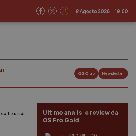
8 Agosto 2026
19:00
ti
QS Club
Newsletter
Ultime analisi e review da
Inquinamento e gravidanza. Le polveri sottili possono ridurre l’età gestazionale e aumentare il rischio di parto cesareo. Lo studio della Statale di Milano
QS Pro Gold
Cloud sanitario: