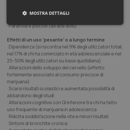
· Alterazione della capacità di giudizio che possono
portare a comportamenti sessuali a rischio e la
MOSTRA DETTAGLI
trasmissione di malattie sessualmente trasmesse
· Paranoia e psicosi (ad alte dosi)
Necessari
Statistici
Marketing
Effetti di un uso ‘pesante’ o a lungo termine
· Dipendenza (si riscontra nel 9% degli utilizzatori totali,
nel 17% di chi ha cominciato in età adolescenziale e nel
25-50% degli utilizzatori su base quotidiana)
Necessari
Statistici
Marketing
· Alterazioni dello sviluppo del cervello (effetto
fortemente associato al consumo precoce di
I cookie necessari contribuiscono a rendere fruibile il
marijuana)
sito web abilitandone funzionalità di base quali la
navigazione sulle pagine e l'accesso alle aree
· Scarsi risultati scolastici e aumentata possibilità di
protette del sito. Il sito web non è in grado di
abbandono degli studi
funzionare correttamente senza questi cookie.
· Alterazioni cognitive con QI inferiore tra chi ha fatto
Nome
Fornitore
/
Dominio
Scaden
uso frequente di marijuana in adolescenza
VISITOR_PRIVACY_METADATA
5 mesi
YouTube
· Ridotta soddisfazione nella vita e minori risultati
settim
.youtube.com
· Sintomi di bronchite cronica