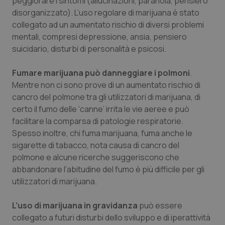
peggiorare i sintomi (allucinazioni, paranoia, pensiero
disorganizzato). L’uso regolare di marijuana è stato
collegato ad un aumentato rischio di diversi problemi
mentali, compresi depressione, ansia, pensiero
suicidario, disturbi di personalità e psicosi.
Fumare marijuana può danneggiare i polmoni
.
Mentre non ci sono prove di un aumentato rischio di
cancro del polmone tra gli utilizzatori di marijuana, di
certo il fumo delle ‘canne’ irrita le vie aeree e può
facilitare la comparsa di patologie respiratorie.
Spesso inoltre, chi fuma marijuana, fuma anche le
sigarette di tabacco, nota causa di cancro del
polmone e alcune ricerche suggeriscono che
abbandonare l’abitudine del fumo è più difficile per gli
utilizzatori di marijuana.
L’uso di marijuana in gravidanza
può essere
collegato a futuri disturbi dello sviluppo e di iperattività