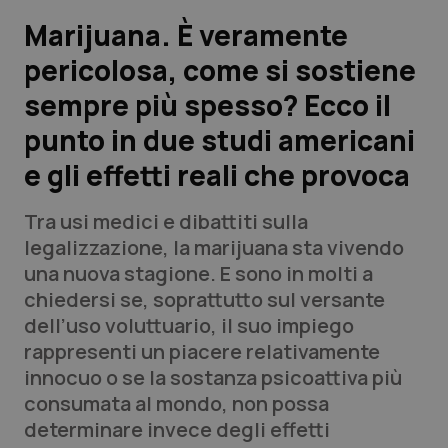
Marijuana. È veramente
Scienza e Farmaci
pericolosa, come si sostiene
sempre più spesso? Ecco il
Studi e Analisi
punto in due studi americani
Lettere al direttore
e gli effetti reali che provoca
Edizioni Regionali
Tra usi medici e dibattiti sulla
legalizzazione, la marijuana sta vivendo
QS Pro
una nuova stagione. E sono in molti a
chiedersi se, soprattutto sul versante
Professionisti Sanitari.AI
dell’uso voluttuario, il suo impiego
rappresenti un piacere relativamente
Abruzzo
QS Pro Gold
innocuo o se la sostanza psicoattiva più
consumata al mondo, non possa
QS Club
Newsletter
Basilicata
Artrite & artrosi
determinare invece degli effetti