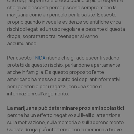
Uno degli aspetti che preoccupano di più gli esperti è
che gli adolescenti percepiscono sempre meno la
Piemonte
HIV
marijuana come un pericolo per la salute. E questo
proprio quando invece le evidenze scientifiche circa i
Provincia Autonoma di Bolzano
Infezioni & Febbre
rischi collegati ad un uso regolare e pesante di questa
droga, soprattutto tra i teenager si vanno
Provincia Autonoma di Trento
Ipertensione & Scompenso
accumulando.
Puglia
Malattie rare
Per questo il
NIDA
ritiene che gli adolescenti vadano
protetti da questo rischio, parlandone apertamente
anche in famiglia. E a questo proposito l’ente
Sardegna
Malattia di Crohn & Rettocolite Ulcerosa
americano ha messo a punto dei depliant informativi
per i genitori e per i ragazzi ,con una serie di
Sicilia
Neuroscienze & patologie neurodegenerative
informazioni sull’argomento.
Toscana
Obesità
La
marijuana può determinare problemi scolastici
perché ha un effetto negativo sui livelli di attenzione,
Umbria
Oftalmologia
sulla motivazione, sulla memoria e sull’apprendimento.
Questa droga può interferire con la memoria a breve