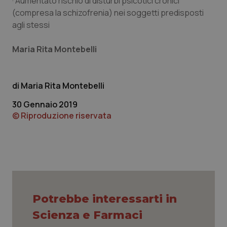
· Aumentato rischio di disturbi psicotici cronici
(compresa la schizofrenia) nei soggetti predisposti
agli stessi
Maria Rita Montebelli
Maria Rita Montebelli
30 Gennaio 2019
© Riproduzione riservata
CookieScriptConsent
5 mesi
CookieScript
settim
www.quotidianosanita.it
Potrebbe interessarti in
Scienza e Farmaci