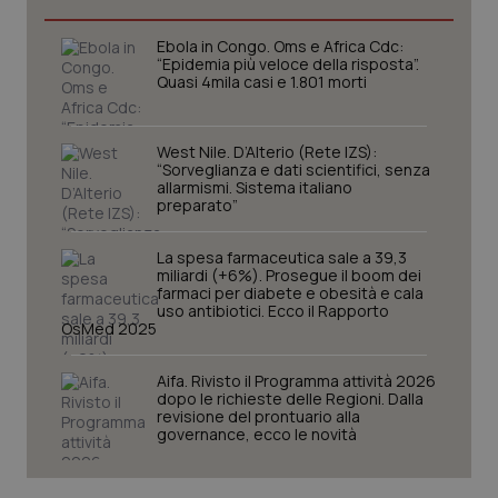
Ebola in Congo. Oms e Africa Cdc:
“Epidemia più veloce della risposta”.
tracking-sites-ironfish-
www.quotidianosanita.it
4
Quasi 4mila casi e 1.801 morti
tracking-enable
settim
2 gior
West Nile. D’Alterio (Rete IZS):
“Sorveglianza e dati scientifici, senza
allarmismi. Sistema italiano
tracking-sites-ironfish-
www.quotidianosanita.it
4
preparato”
session-id
settim
2 gior
La spesa farmaceutica sale a 39,3
miliardi (+6%). Prosegue il boom dei
farmaci per diabete e obesità e cala
uso antibiotici. Ecco il Rapporto
OsMed 2025
_ga
1 anno
Google LLC
mes
.quotidianosanita.it
Aifa. Rivisto il Programma attività 2026
dopo le richieste delle Regioni. Dalla
revisione del prontuario alla
governance, ecco le novità