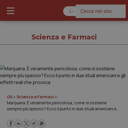
Sabato 8 Agosto 2026
Scienza e Farmaci
Scienza e Farmaci
Cronache
Governo e Parlamento
QS
»
Scienza e Farmaci
»
Marijuana. È veramente pericolosa, come si sostiene
sempre più spesso? Ecco il punto in due studi americani e
Regioni e Asl
gli effetti reali che provoca
Lavoro e Professioni