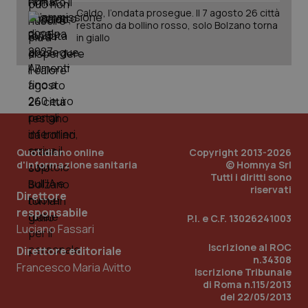
det
Caldo, l’ondata prosegue. Il 7 agosto 26 città
vis
web
restano da bollino rosso, solo Bolzano torna
uti
in giallo
nuo
ver
dell
You
YSC
Sessione
Que
Google LLC
imp
.youtube.com
You
ten
vis
vid
Quotidiano online
Copyright 2013-2026
__Secure-
.youtube.com
5 mesi 4
Que
d'informazione sanitaria
© Homnya Srl
ROLLOUT_TOKEN
settimane
imp
Tutti i diritti sono
You
ges
riservati
Direttore
del
e d
responsabile
per
P.I. e C.F. 13026241003
del
Luciano Fassari
ute
Iscrizione al ROC
Direttore editoriale
tracking-sites-
www.quotidianosanita.it
4
Que
n.34308
ironfish-tracking-
settimane
imp
Francesco Maria Avitto
Iscrizione Tribunale
named-enable
2 giorni
dal
di Roma n.115/2013
per 
sis
del 22/05/2013
sol