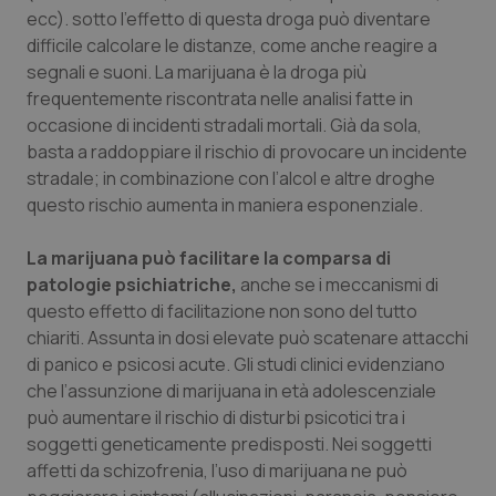
ecc). sotto l’effetto di questa droga può diventare
Salute orale & impianti
difficile calcolare le distanze, come anche reagire a
segnali e suoni. La marijuana è la droga più
Sangue & coagulazione
frequentemente riscontrata nelle analisi fatte in
occasione di incidenti stradali mortali. Già da sola,
Tiroide
basta a raddoppiare il rischio di provocare un incidente
stradale; in combinazione con l’alcol e altre droghe
Tumore al seno
questo rischio aumenta in maniera esponenziale.
Tumore ovarico
La marijuana può facilitare la comparsa di
patologie psichiatriche,
anche se i meccanismi di
questo effetto di facilitazione non sono del tutto
Tumori del Polmone & Testa Collo
chiariti. Assunta in dosi elevate può scatenare attacchi
di panico e psicosi acute. Gli studi clinici evidenziano
Tumori gastrointestinali
che l’assunzione di marijuana in età adolescenziale
può aumentare il rischio di disturbi psicotici tra i
Ulcera & Reflusso
soggetti geneticamente predisposti. Nei soggetti
affetti da schizofrenia, l’uso di marijuana ne può
Vaccini