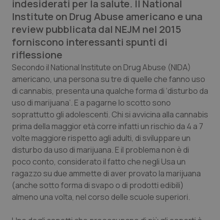
indesiderati per la salute. Il
National
Calabria
Asma & BPCO
Institute on Drug Abuse
americano e una
review pubblicata dal NEJM nel 2015
Campania
Car-T
forniscono interessanti spunti di
riflessione
Emilia-Romagna
Colesterolo & coronaropatie
Secondo il
National Institute on Drug Abuse
(NIDA)
americano, una persona su tre di quelle che fanno uso
Friuli Venezia Giulia
Dermatite Atopica
di cannabis, presenta una qualche forma di ‘disturbo da
uso di marijuana’. E a pagarne lo scotto sono
Lazio
Diabete & glucometri
soprattutto gli adolescenti. Chi si avvicina alla cannabis
prima della maggior età corre infatti un rischio da 4 a 7
Liguria
Disturbi dell’umore
volte maggiore rispetto agli adulti, di sviluppare un
disturbo da uso di marijuana. E il problema non è di
Lombardia
Dolore
poco conto, considerato il fatto che negli Usa un
ragazzo su due ammette di aver provato la marijuana
(anche sotto forma di svapo o di prodotti edibili)
Marche
Donna & Salute
almeno una volta, nel corso delle scuole superiori.
Molise
Epatiti