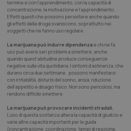
Valle D’Aosta
Oncodermatologia
termine e con l’apprendimento, con la capacità di
concentrazione, la motivazione e l’apprendimento.
Veneto
Oncoematologia
Effetti questi che possono persistere anche quando
gli effetti della droga svaniscono, soprattutto nei
soggetti che ne fanno uso regolare.
Oncologia & Nutrizione
La
marijuana può indurre dipendenza
e chi ne fa
Psoriasi & pelle
uso può avere seri problemi a smettere, anche
quando quest’abitudine produce conseguenze
Quotidiano Cardiologia
negative sulla vita quotidiana. I sintomi d’astinenza, che
durano circa due settimane, possono manifestarsi
Quotidiano Chirurgia
con irritabilità, disturbi del sonno, ansia, riduzione
dell’appetito e disagio fisico. Non sono pericolosi, ma
Quotidiano Oncologia
rendono difficile smettere.
Quotidiano Pediatria
La
marijuana può provocare incidenti stradali.
L’uso di questa sostanza altera la capacità di giudizio e
varie altre capacità importanti per la guida
Rene & patologie urogenitali
(concentrazione, coordinazione, tempi di reazione,