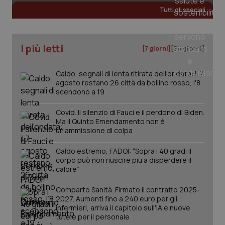
Fornitore
/
Tutti gli speciali
Nome
Scadenza
Descrizion
Dominio
Nome
Fornitore
/
Dominio
Scadenza
Des
_ga_0VMQEQKQ1N
.quotidianosanita.it
1 anno 1
Questo
mese
cookie
VISITOR_INFO1_LIVE
5 mesi 4
Que
Google LLC
viene
settimane
imp
.youtube.com
I più letti
[7 giorni]
[30 giorni]
utilizzato
You
da Google
ten
Analytics
pre
per
del
Caldo, segnali di lenta ritirata dell'ondata: il 7
mantener
vid
agosto restano 26 città da bollino rosso, l'8
lo stato
inco
scendono a 19
della
può
sessione.
det
vis
Covid. Il silenzio di Fauci e il perdono di Biden.
web
Ma il Quinto Emendamento non è
uti
nuo
un’ammissione di colpa
ver
dell
You
Caldo estremo, FADOI: “Sopra i 40 gradi il
corpo può non riuscire più a disperdere il
__Secure-YNID
.youtube.com
5 mesi 4
Que
calore”
settimane
imp
You
ten
Comparto Sanità. Firmato il contratto 2025-
pre
2027. Aumenti fino a 240 euro per gli
del
vid
infermieri, arriva il capitolo sull'IA e nuove
inco
tutele per il personale
può