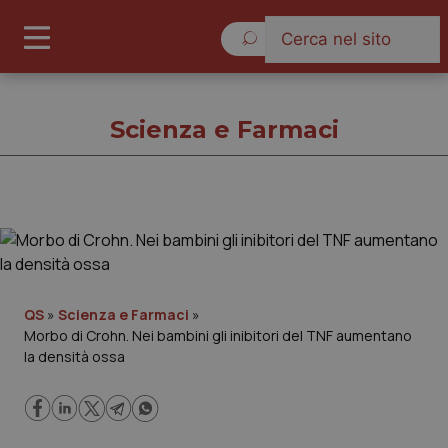
Domenica 9 Agosto 2026
Scienza e Farmaci
Scienza e Farmaci
Cronache
QS
»
Scienza e Farmaci
»
Morbo di Crohn. Nei bambini gli inibitori del TNF aumentano
Governo e Parlamento
la densità ossa
Regioni e Asl
Lavoro e Professioni