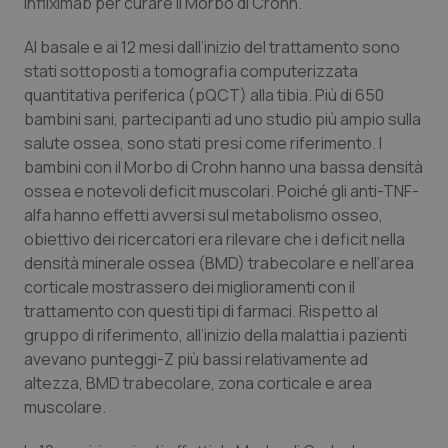
infliximab per curare il Morbo di Crohn.
Calabria
Asma & BPCO
Al basale e ai 12 mesi dall’inizio del trattamento sono
Campania
Car-T
stati sottoposti a tomografia computerizzata
quantitativa periferica (pQCT) alla tibia. Più di 650
Emilia-Romagna
Colesterolo & coronaropatie
bambini sani, partecipanti ad uno studio più ampio sulla
salute ossea, sono stati presi come riferimento. I
bambini con il Morbo di Crohn hanno una bassa densità
Friuli Venezia Giulia
Dermatite Atopica
ossea e notevoli deficit muscolari. Poiché gli anti-TNF-
alfa hanno effetti avversi sul metabolismo osseo,
Lazio
Diabete & glucometri
obiettivo dei ricercatori era rilevare che i deficit nella
densità minerale ossea (BMD) trabecolare e nell’area
Liguria
Disturbi dell’umore
corticale mostrassero dei miglioramenti con il
trattamento con questi tipi di farmaci. Rispetto al
Lombardia
Dolore
gruppo di riferimento, all’inizio della malattia i pazienti
avevano punteggi-Z più bassi relativamente ad
Marche
Donna & Salute
altezza, BMD trabecolare, zona corticale e area
muscolare.
Molise
Epatiti