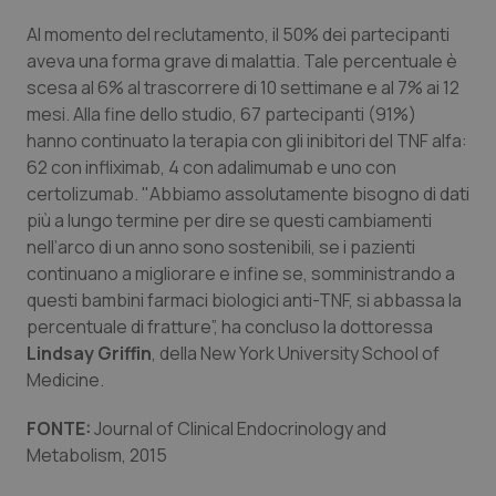
Valle D’Aosta
Oncodermatologia
Al momento del reclutamento, il 50% dei partecipanti
Veneto
Oncoematologia
aveva una forma grave di malattia. Tale percentuale è
scesa al 6% al trascorrere di 10 settimane e al 7% ai 12
mesi. Alla fine dello studio, 67 partecipanti (91%)
Oncologia & Nutrizione
hanno continuato la terapia con gli inibitori del TNF alfa:
62 con infliximab, 4 con adalimumab e uno con
Psoriasi & pelle
certolizumab. "Abbiamo assolutamente bisogno di dati
più a lungo termine per dire se questi cambiamenti
Quotidiano Cardiologia
nell’arco di un anno sono sostenibili, se i pazienti
continuano a migliorare e infine se, somministrando a
Quotidiano Chirurgia
questi bambini farmaci biologici anti-TNF, si abbassa la
percentuale di fratture”, ha concluso la dottoressa
Quotidiano Oncologia
Lindsay Griffin
, della New York University School of
Medicine.
Quotidiano Pediatria
FONTE:
Journal of Clinical Endocrinology and
Metabolism, 2015
Rene & patologie urogenitali