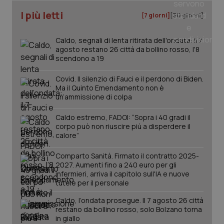
I più letti
[7 giorni]
[30 giorni]
Caldo, segnali di lenta ritirata dell'ondata: il 7
agosto restano 26 città da bollino rosso, l'8
scendono a 19
Covid. Il silenzio di Fauci e il perdono di Biden.
Ma il Quinto Emendamento non è
un’ammissione di colpa
Caldo estremo, FADOI: “Sopra i 40 gradi il
corpo può non riuscire più a disperdere il
calore”
Comparto Sanità. Firmato il contratto 2025-
PHPSESSID
Sessio
PHP.net
2027. Aumenti fino a 240 euro per gli
www.quotidianosanita.it
infermieri, arriva il capitolo sull'IA e nuove
tutele per il personale
Caldo, l’ondata prosegue. Il 7 agosto 26 città
restano da bollino rosso, solo Bolzano torna
in giallo