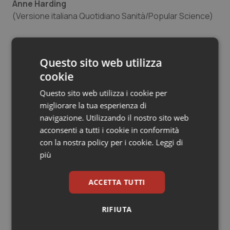
Anne Harding
Salute orale & impianti
(Versione italiana Quotidiano Sanità/Popular Science)
Sangue & coagulazione
Anne Harding
Questo sito web utilizza
Tiroide
10 Maggio 2015
cookie
© Riproduzione riservata
Tumore al seno
Questo sito web utilizza i cookie per
migliorare la tua esperienza di
navigazione. Utilizzando il nostro sito web
Tumore ovarico
acconsenti a tutti i cookie in conformità
con la nostra policy per i cookie.
Leggi di
Tumori del Polmone & Testa Collo
più
Potrebbe interessarti in
Tumori gastrointestinali
ACCETTA TUTTI
Scienza e Farmaci
Ulcera & Reflusso
RIFIUTA
Ebola in Congo. Oms e Africa Cdc:
Vaccini
“Epidemia più veloce della risposta”.