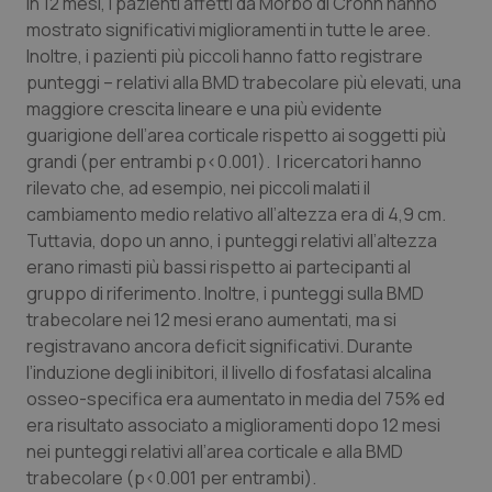
In 12 mesi, i pazienti affetti da Morbo di Crohn hanno
mostrato significativi miglioramenti in tutte le aree.
Piemonte
HIV
Inoltre, i pazienti più piccoli hanno fatto registrare
punteggi – relativi alla BMD trabecolare più elevati, una
Provincia Autonoma di Bolzano
Infezioni & Febbre
maggiore crescita lineare e una più evidente
guarigione dell’area corticale rispetto ai soggetti più
Provincia Autonoma di Trento
Ipertensione & Scompenso
grandi (per entrambi p<0.001). I ricercatori hanno
rilevato che, ad esempio, nei piccoli malati il
Puglia
Malattie rare
cambiamento medio relativo all’altezza era di 4,9 cm.
Tuttavia, dopo un anno, i punteggi relativi all’altezza
Sardegna
Malattia di Crohn & Rettocolite Ulcerosa
erano rimasti più bassi rispetto ai partecipanti al
gruppo di riferimento. Inoltre, i punteggi sulla BMD
trabecolare nei 12 mesi erano aumentati, ma si
Sicilia
Neuroscienze & patologie neurodegenerative
registravano ancora deficit significativi. Durante
l’induzione degli inibitori, il livello di fosfatasi alcalina
Toscana
Obesità
osseo-specifica era aumentato in media del 75% ed
era risultato associato a miglioramenti dopo 12 mesi
Umbria
Oftalmologia
nei punteggi relativi all’area corticale e alla BMD
trabecolare (p<0.001 per entrambi).