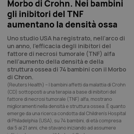
Morbo di Crohn. Nei bambini
gli inibitori del TNF
Scienza e Farmaci
aumentano la densità ossa
Studi e Analisi
Uno studio USA ha registrato, nell’arco di
Lettere al direttore
un anno, l’efficacia degli inibitori del
fattore di necrosi tumorale (TNF) alfa
Edizioni Regionali
nell’aumento della densità e della
struttura ossea di 74 bambini con il Morbo
QS Pro
di Chron.
(Reuters Health) –
I bambini affetti da malattia di Crohn
Professionisti Sanitari.AI
(CD) sottoposti a una terapia a base di inibitori del
fattore di necrosi tumorale (TNF) alfa, mostrano
miglioramenti nella densità e struttura ossea. È quanto
Abruzzo
QS Pro Gold
emerge da una ricerca condotta dal Children's Hospital
di Philadelphia (USA), su 74 bambini, di età compresa
QS Club
Newsletter
Basilicata
Artrite & artrosi
dai 5 ai 21 anni, che stavano iniziando ad assumere