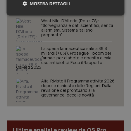
Quasi 4mila casi e 1.801 morti
MOSTRA DETTAGLI
Necessari
Statistici
Marketing
West Nile. D’Alterio (Rete IZS):
“Sorveglianza e dati scientifici, senza
allarmismi. Sistema italiano
preparato”
La spesa farmaceutica sale a 39,3
miliardi (+6%). Prosegue il boom dei
Necessari
Statistici
Marketing
farmaci per diabete e obesità e cala
uso antibiotici. Ecco il Rapporto
OsMed 2025
I cookie necessari contribuiscono a rendere fruibile il
sito web abilitandone funzionalità di base quali la
navigazione sulle pagine e l'accesso alle aree
Aifa. Rivisto il Programma attività 2026
protette del sito. Il sito web non è in grado di
dopo le richieste delle Regioni. Dalla
funzionare correttamente senza questi cookie.
revisione del prontuario alla
governance, ecco le novità
Nome
Fornitore
/
Dominio
Scaden
VISITOR_PRIVACY_METADATA
5 mesi
YouTube
settim
.youtube.com
Ultime analisi e review da QS Pro