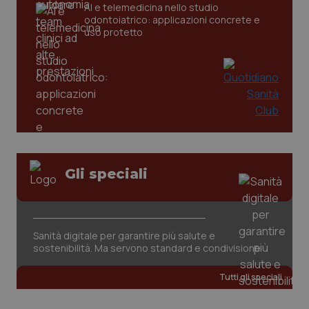
AI e telemedicina nello studio
odontoiatrico: applicazioni concrete e
tracking-sites-ironfish-
www.quotidianosanita.it
4
uso protetto
tracking-enable
settim
2 gior
tracking-sites-ironfish-
www.quotidianosanita.it
4
session-id
settim
2 gior
Gli speciali
_ga
1 anno
Google LLC
mes
.quotidianosanita.it
Sanità digitale per garantire più salute e
sostenibilità. Ma servono standard e condivisione
Tutti gli speciali