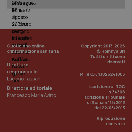
Quotidiano online
Copyright 2013-2026
d'informazione sanitaria
© Homnya Srl
Tutti i diritti sono
riservati
Direttore
_ga_KM60CM4NPH
.quotidianosanita.it
1 anno
responsabile
mes
P.I. e C.F. 13026241003
Luciano Fassari
Iscrizione al ROC
Direttore editoriale
n.34308
Francesco Maria Avitto
Iscrizione Tribunale
di Roma n.115/2013
del 22/05/2013
Riproduzione
riservata
Fornitore
/
Nome
Scadenza
Descrizion
Dominio