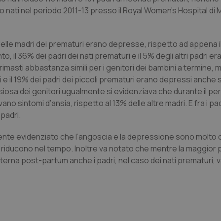
rano nati nel periodo 2011-13 presso il Royal Women’s Hospital di
 delle madri dei prematuri erano depresse, rispetto ad appena i
il 36% dei padri dei nati prematuri e il 5% degli altri padri er
 rimasti abbastanza simili per i genitori dei bambini a termine, 
dri e il 19% dei padri dei piccoli prematuri erano depressi anche 
siosa dei genitori ugualmente si evidenziava che durante il pe
no sintomi d’ansia, rispetto al 13% delle altre madri. E fra i pad
 padri.
ente evidenziato che l’angoscia e la depressione sono molto 
 si riducono nel tempo. Inoltre va notato che mentre la maggior 
terna post-partum anche i padri, nel caso dei nati prematuri, 