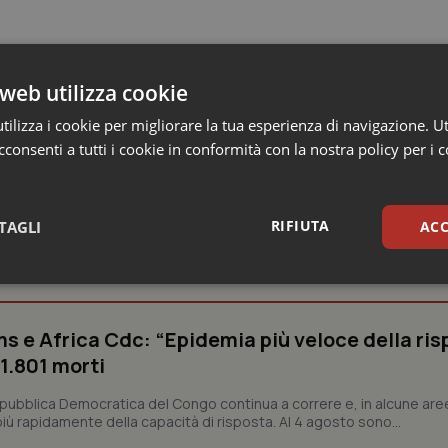
web utilizza cookie
ilizza i cookie per migliorare la tua esperienza di navigazione. Ut
consenti a tutti i cookie in conformità con la nostra policy per i 
RIFIUTA
TAGLI
ACC
 e Farmaci
sari
Statistici
Mar
s e Africa Cdc: “Epidemia più veloce della ris
 1.801 morti
epubblica Democratica del Congo continua a correre e, in alcune aree
ù rapidamente della capacità di risposta. Al 4 agosto sono...
Necessari
Statistici
Marketing