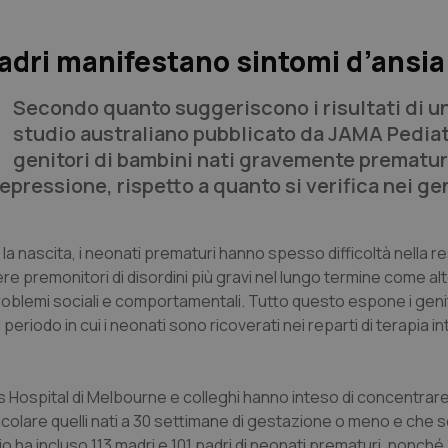
adri manifestano sintomi d’ansia
Secondo quanto suggeriscono i risultati di u
studio australiano pubblicato da JAMA Pediat
genitori di bambini nati gravemente prematur
pressione, rispetto a quanto si verifica nei gen
 nascita, i neonati prematuri hanno spesso difficoltà nella r
e premonitori di disordini più gravi nel lungo termine come al
i problemi sociali e comportamentali. Tutto questo espone i genit
riodo in cui i neonati sono ricoverati nei reparti di terapia in
’s Hospital di Melbourne e colleghi hanno inteso di concentrare 
rticolare quelli nati a 30 settimane di gestazione o meno e che 
o ha incluso 113 madri e 101 padri di neonati prematuri, nonché 