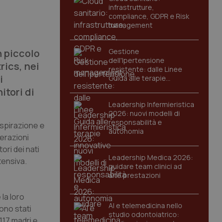
infrastrutture,
compliance, GDPR e Risk
management
n piccolo
Gestione
dell'Ipertensione
rics, nei
resistente: dalle Linee
i
Guida alle terapie
innovative
itori di
Leadership Infermieristica
2026: nuovi modelli di
responsabilità e
espirazione e
autonomia
terazioni
ori dei nati
Leadership Medica 2026:
tensiva.
guidare team clinici ad
alte prestazioni
la loro
AI e telemedicina nello
sono stati
studio odontoiatrico:
117 madri e