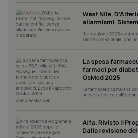
I cookie necessari con
e l'accesso alle aree 
West Nile. D’Alteri
Nome
allarmismi. Sistem
VISITOR_PRIVACY_
“La stagione 2026 conferma
territorio nazionale, con un
CookieScriptConse
La spesa farmaceut
farmaci per diabete
OsMed 2025
tracking-sites-ironf
La farmaceutica italiana co
tracking-enable
nuove terapie e dall'espan
complessiva per...
tracking-sites-ironf
session-id
_ga
Aifa. Rivisto il Pr
Dalla revisione de