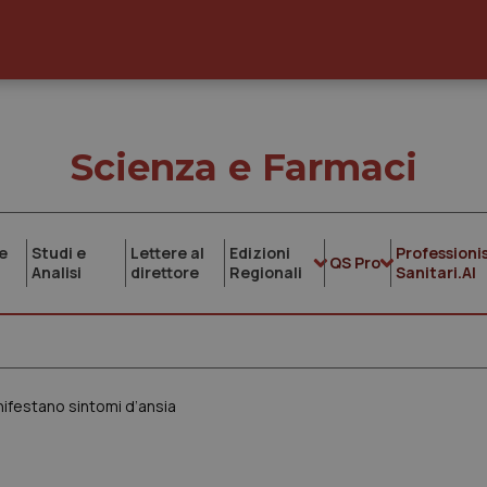
Scienza e Farmaci
e
Studi e
Lettere al
Edizioni
Professionis
QS Pro
Analisi
direttore
Regionali
Sanitari.AI
nifestano sintomi d’ansia