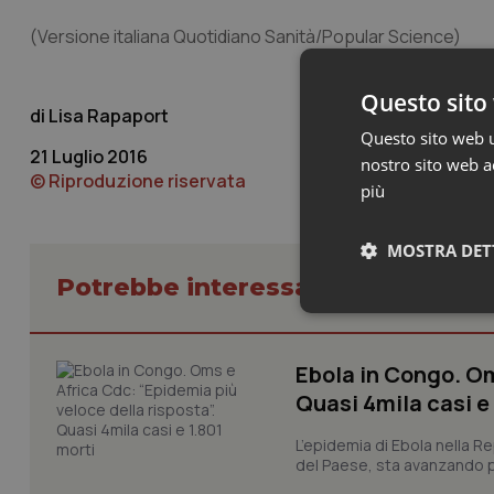
(Versione italiana Quotidiano Sanità/Popular Science)
Questo sito 
Lisa Rapaport
Questo sito web ut
21 Luglio 2016
nostro sito web ac
© Riproduzione riservata
più
MOSTRA DET
Potrebbe interessarti in Scienza
Neces
Ebola in Congo. Om
Quasi 4mila casi e
L’epidemia di Ebola nella R
del Paese, sta avanzando pi