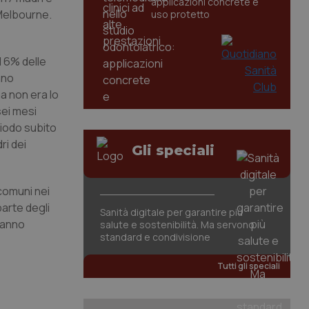
applicazioni concrete e
 Melbourne.
uso protetto
l 6% delle
ano
ma non era lo
sei mesi
riodo subito
ri dei
Gli speciali
comuni nei
parte degli
Sanità digitale per garantire più
vanno
salute e sostenibilità. Ma servono
standard e condivisione
Tutti gli speciali