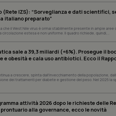
tribuiscono a rendere fruibile il sito web abilitandone funzionalità di base quali la nav
protette del sito. Il sito web non è in grado di funzionare correttamente senza questi coo
o (Rete IZS): “Sorveglianza e dati scientifici, 
Fornitore
/
Dominio
Scadenza
Descrizione
a italiano preparato”
METADATA
5 mesi 4
Questo cookie viene utilizzato p
YouTube
settimane
scelte di consenso e privacy dell'
.youtube.com
 che il West Nile virus è ormai stabilmente presente in ampie aree 
interazione con il sito. Registra i
a circolazione estesa e non uniforme. Il quadro richiede, quindi,...
del visitatore riguardo a varie pol
impostazioni sulla privacy, garan
preferenze siano onorate nelle se
nt
5 mesi 3
Questo cookie viene utilizzato da
CookieScript
ica sale a 39,3 miliardi (+6%). Prosegue il bo
settimane
Script.com per ricordare le pref
www.quotidianosanita.it
sui cookie dei visitatori. È neces
 e obesità e cala uso antibiotici. Ecco il Rapp
dei cookie di Cookie-Script.com 
correttamente.
ish-
www.quotidianosanita.it
4
Questo cookie è impostato dall'a
ntinua a crescere, spinta dall'invecchiamento della popolazione, dall'
settimane
abilitare il sistema di tracking a
2 giorni
sione dei trattamenti per diabete e gestione del peso. Nel 2025 la 
ish-
www.quotidianosanita.it
4
Questo cookie è impostato dall'a
settimane
assegnare un identificatore generi
2 giorni
1 anno 1
Questo nome di cookie è associa
Google LLC
ogramma attività 2026 dopo le richieste delle Re
mese
Universal Analytics, che è un a
.quotidianosanita.it
significativo del servizio di ana
l prontuario alla governance, ecco le novità
utilizzato da Google. Questo cook
per distinguere utenti unici as