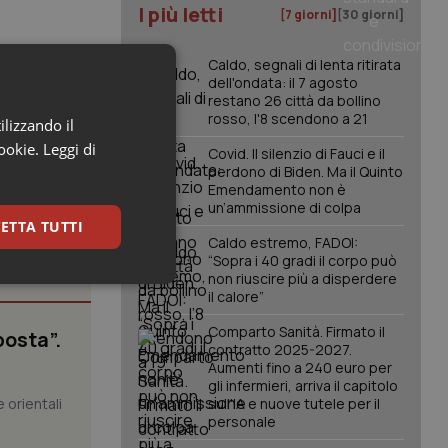
I più letti
[7 giorni]
[30 giorni]
Caldo, segnali di lenta ritirata
dell'ondata: il 7 agosto
restano 26 città da bollino
rosso, l'8 scendono a 21
ilizzando il
cookie.
Leggi di
Covid. Il silenzio di Fauci e il
perdono di Biden. Ma il Quinto
Emendamento non è
un’ammissione di colpa
ETTA TUTTI
Caldo estremo, FADOI:
“Sopra i 40 gradi il corpo può
non riuscire più a disperdere
keting
il calore”
Comparto Sanità. Firmato il
posta”.
contratto 2025-2027.
Aumenti fino a 240 euro per
gli infermieri, arriva il capitolo
 orientali
sull'IA e nuove tutele per il
personale