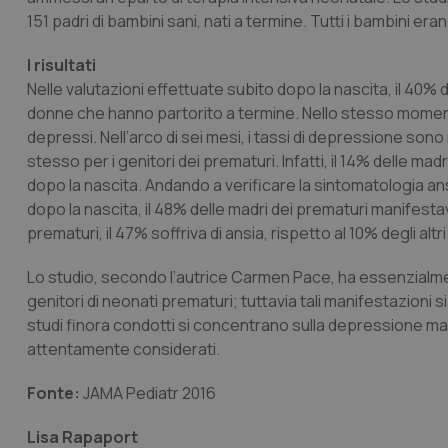
151 padri di bambini sani, nati a termine. Tutti i bambini e
I risultati
Nelle valutazioni effettuate subito dopo la nascita, il 40%
donne che hanno partorito a termine. Nello stesso momento, 
depressi. Nell’arco di sei mesi, i tassi di depressione sono
stesso per i genitori dei prematuri. Infatti, il 14% delle ma
dopo la nascita. Andando a verificare la sintomatologia an
dopo la nascita, il 48% delle madri dei prematuri manifestava
prematuri, il 47% soffriva di ansia, rispetto al 10% degli altri
Lo studio, secondo l’autrice Carmen Pace, ha essenzialm
genitori di neonati prematuri; tuttavia tali manifestazioni
studi finora condotti si concentrano sulla depressione ma
attentamente considerati.
Fonte:
JAMA Pediatr 2016
Lisa Rapaport