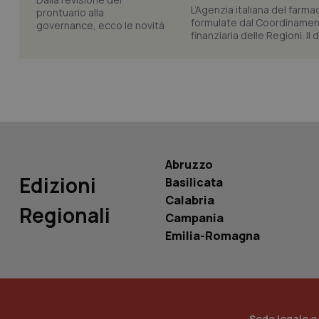
L’Agenzia italiana del farma
formulate dal Coordinamen
finanziaria delle Regioni. Il
PHPSESSID
_ga_KM60CM4NPH
Abruzzo
Edizioni
Basilicata
Calabria
Regionali
Nome
Campania
Nome
Emilia-Romagna
VISITOR_INFO1_LIV
_ga_0VMQEQKQ1N
__Secure-YNID
Sede legale e