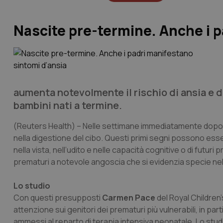
Nascite pre-termine. Anche i p
aumenta notevolmente il rischio di ansia e de
bambini nati a termine.
(Reuters Health)
– Nelle settimane immediatamente dopo la
nella digestione del cibo. Questi primi segni possono esser
nella vista, nell’udito e nelle capacità cognitive o di futur
prematuri a notevole angoscia che si evidenzia specie nel pe
Lo studio
Con questi presupposti
Carmen Pace
del Royal Children
attenzione sui genitori dei prematuri più vulnerabili, in pa
ammessi al reparto di terapia intensiva neonatale. Lo studi