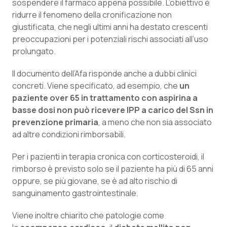
Valle D’Aosta
Oncodermatologia
sospendere il farmaco appena possibile. L’obiettivo è
ridurre il fenomeno della cronificazione non
giustificata, che negli ultimi anni ha destato crescenti
Veneto
Oncoematologia
preoccupazioni per i potenziali rischi associati all’uso
prolungato.
Oncologia & Nutrizione
Il documento dell’Afa risponde anche a dubbi clinici
Psoriasi & pelle
concreti. Viene specificato, ad esempio, che
un
paziente over 65 in trattamento con aspirina a
Quotidiano Cardiologia
basse dosi non può ricevere IPP a carico del Ssn in
prevenzione primaria
, a meno che non sia associato
Quotidiano Chirurgia
ad altre condizioni rimborsabili.
Per i pazienti in terapia cronica con corticosteroidi, il
Quotidiano Oncologia
rimborso è previsto solo se il paziente ha più di 65 anni
oppure, se più giovane, se è ad alto rischio di
Quotidiano Pediatria
sanguinamento gastrointestinale.
Rene & patologie urogenitali
Viene inoltre chiarito che patologie come