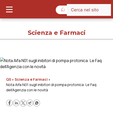
Giovedì 6 Agosto 2026
Scienza e Farmaci
Scienza e Farmaci
Cronache
QS
»
Scienza e Farmaci
»
Nota Aifa N01 sugli inibitori di pompa protonica: Le Faq
Governo e Parlamento
dell’Agenzia con le novità
Regioni e Asl
Lavoro e Professioni