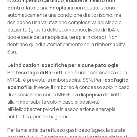
lo
scompenso cardiaco
, il
diabete mellito non
Salute orale & impianti
controllato
o una
neoplasia
non costituiscono
automaticamente una condizione di alto rischio, ma
richiedono una valutazione complessiva del singolo
Sangue & coagulazione
paziente (gravità dello scompenso, livello di HbA1c,
tipo e sede della neoplasia, terapie in corso). Non
Tiroide
rientrano quindi automaticamente nella rimborsabilità
Ssn.
Tumore al seno
Le indicazioni specifiche per alcune patologie
Tumore ovarico
Per l’
esofago di Barrett
, che è una complicanza della
MRGE, è prevista la rimborsabilità SSN. Per l’
esofagite
Tumori del Polmone & Testa Collo
eosinofila
, invece, il rimborso è concesso solo in caso
di associazione con la MRGE. La
dispepsia
dà diritto
alla rimborsabilità solo in caso di positività
Tumori gastrointestinali
all’Helicobacter pylori e in associazione a terapia
antibiotica, per 10-14 giorni.
Ulcera & Reflusso
Per la malattia da reflusso gastroesofageo, la durata
Vaccini