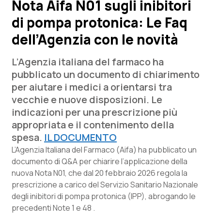
Nota Aifa N01 sugli inibitori
di pompa protonica: Le Faq
Scienza e Farmaci
dell’Agenzia con le novità
Studi e Analisi
L’Agenzia italiana del farmaco ha
Lettere al direttore
pubblicato un documento di chiarimento
per aiutare i medici a orientarsi tra
Edizioni Regionali
vecchie e nuove disposizioni. Le
indicazioni per una prescrizione più
QS Pro
appropriata e il contenimento della
spesa.
IL DOCUMENTO
Professionisti Sanitari.AI
L’Agenzia Italiana del Farmaco (Aifa) ha pubblicato un
documento di Q&A per chiarire l’applicazione della
nuova Nota N01, che dal 20 febbraio 2026 regola la
Abruzzo
QS Pro Gold
prescrizione a carico del Servizio Sanitario Nazionale
QS Club
Newsletter
degli inibitori di pompa protonica (IPP), abrogando le
Basilicata
Artrite & artrosi
precedenti Note 1 e 48 .