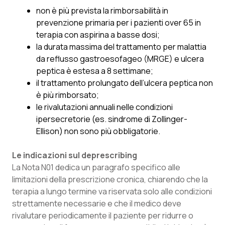
non è più prevista la rimborsabilità in
Piemonte
HIV
prevenzione primaria per i pazienti over 65 in
terapia con aspirina a basse dosi;
Provincia Autonoma di Bolzano
Infezioni & Febbre
la durata massima del trattamento per malattia
da reflusso gastroesofageo (MRGE) e ulcera
Provincia Autonoma di Trento
Ipertensione & Scompenso
peptica è estesa a 8 settimane;
il trattamento prolungato dell’ulcera peptica non
è più rimborsato;
Puglia
Malattie rare
le rivalutazioni annuali nelle condizioni
ipersecretorie (es. sindrome di Zollinger-
Sardegna
Malattia di Crohn & Rettocolite Ulcerosa
Ellison) non sono più obbligatorie.
Sicilia
Neuroscienze & patologie neurodegenerative
Le indicazioni sul deprescribing
La Nota N01 dedica un paragrafo specifico alle
Toscana
Obesità
limitazioni della prescrizione cronica, chiarendo che la
terapia a lungo termine va riservata solo alle condizioni
Umbria
Oftalmologia
strettamente necessarie e che il medico deve
rivalutare periodicamente il paziente per ridurre o