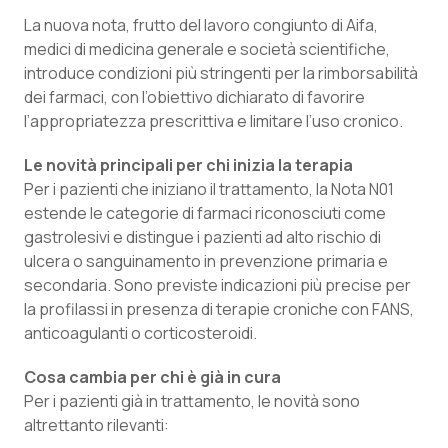
Calabria
Asma & BPCO
La nuova nota, frutto del lavoro congiunto di Aifa,
medici di medicina generale e società scientifiche,
Campania
Car-T
introduce condizioni più stringenti per la rimborsabilità
dei farmaci, con l’obiettivo dichiarato di favorire
Emilia-Romagna
Colesterolo & coronaropatie
l’appropriatezza prescrittiva e limitare l’uso cronico.
Le novità principali per chi inizia la terapia
Friuli Venezia Giulia
Dermatite Atopica
Per i pazienti che iniziano il trattamento, la Nota N01
estende le categorie di farmaci riconosciuti come
Lazio
Diabete & glucometri
gastrolesivi e distingue i pazienti ad alto rischio di
ulcera o sanguinamento in prevenzione primaria e
Liguria
Disturbi dell’umore
secondaria. Sono previste indicazioni più precise per
la profilassi in presenza di terapie croniche con FANS,
Lombardia
Dolore
anticoagulanti o corticosteroidi.
Cosa cambia per chi è già in cura
Marche
Donna & Salute
Per i pazienti già in trattamento, le novità sono
altrettanto rilevanti:
Molise
Epatiti