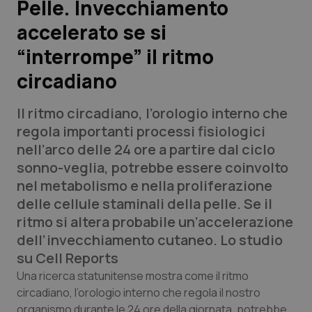
Pelle. Invecchiamento
accelerato se si
Scienza e Farmaci
“interrompe” il ritmo
Studi e Analisi
circadiano
Lettere al direttore
Il ritmo circadiano, l’orologio interno che
regola importanti processi fisiologici
Edizioni Regionali
nell’arco delle 24 ore a partire dal ciclo
sonno-veglia, potrebbe essere coinvolto
QS Pro
nel metabolismo e nella proliferazione
delle cellule staminali della pelle. Se il
Professionisti Sanitari.AI
ritmo si altera probabile un’accelerazione
dell’invecchiamento cutaneo. Lo studio
Abruzzo
QS Pro Gold
su
Cell Reports
Una ricerca statunitense mostra come il ritmo
QS Club
Newsletter
Basilicata
Artrite & artrosi
circadiano, l’orologio interno che regola il nostro
organismo durante le 24 ore della giornata, potrebbe