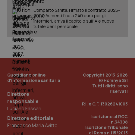
Comparto Sanità. Firmato il contratto 2025-
2027. Aumenti fino a 240 euro per gli
_ga_KM60CM4NPH
.quotidianosanita.it
1 anno
infermieri, arriva il capitolo sull'IA e nuove
mes
tutele per il personale
Quotidiano online
Copyright 2013-2026
Fornitore
/
Nome
Scadenza
Descrizion
d'informazione sanitaria
© Homnya Srl
Dominio
Nome
Fornitore
/
Dominio
Scadenza
Des
Tutti i diritti sono
_ga_0VMQEQKQ1N
.quotidianosanita.it
1 anno 1
Questo
riservati
Direttore
mese
cookie
VISITOR_INFO1_LIVE
5 mesi 4
Que
Google LLC
viene
settimane
imp
.youtube.com
responsabile
utilizzato
You
P.I. e C.F. 13026241003
da Google
ten
Luciano Fassari
Analytics
pre
per
del
Iscrizione al ROC
Direttore editoriale
mantener
vid
n.34308
lo stato
inco
Francesco Maria Avitto
Iscrizione Tribunale
della
può
sessione.
det
di Roma n.115/2013