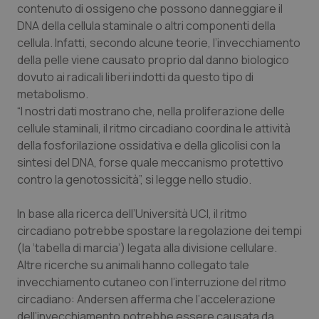
Valle D’Aosta
Oncodermatologia
contenuto di ossigeno che possono danneggiare il
DNA della cellula staminale o altri componenti della
Veneto
Oncoematologia
cellula. Infatti, secondo alcune teorie, l’invecchiamento
della pelle viene causato proprio dal danno biologico
Oncologia & Nutrizione
dovuto ai radicali liberi indotti da questo tipo di
metabolismo.
“I nostri dati mostrano che, nella proliferazione delle
Psoriasi & pelle
cellule staminali, il ritmo circadiano coordina le attività
della fosforilazione ossidativa e della glicolisi con la
Quotidiano Cardiologia
sintesi del DNA, forse quale meccanismo protettivo
contro la genotossicità”, si legge nello studio.
Quotidiano Chirurgia
In base alla ricerca dell’Università UCI, il ritmo
Quotidiano Oncologia
circadiano potrebbe spostare la regolazione dei tempi
(la ‘tabella di marcia’) legata alla divisione cellulare.
Quotidiano Pediatria
Altre ricerche su animali hanno collegato tale
invecchiamento cutaneo con l’interruzione del ritmo
Rene & patologie urogenitali
circadiano: Andersen afferma che l’accelerazione
dell’invecchiamento potrebbe essere causata da