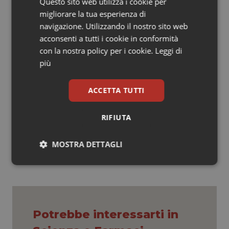
Questo sito web utilizza i cookie per
Viola Rita
migliorare la tua esperienza di
navigazione. Utilizzando il nostro sito web
acconsenti a tutti i cookie in conformità
*Chiara Stringari et al., In Vivo Single-Cell Detection of Metabolic
con la nostra policy per i cookie.
Leggi di
Oscillations in Stem Cells.
Cell Reports
, 2014; DOI:
più
10.1016/j.celrep.2014.12.007
ACCETTA TUTTI
Viola Rita
RIFIUTA
08 Gennaio 2015
© Riproduzione riservata
MOSTRA DETTAGLI
Necessari
Statistici
Marketing
Potrebbe interessarti in