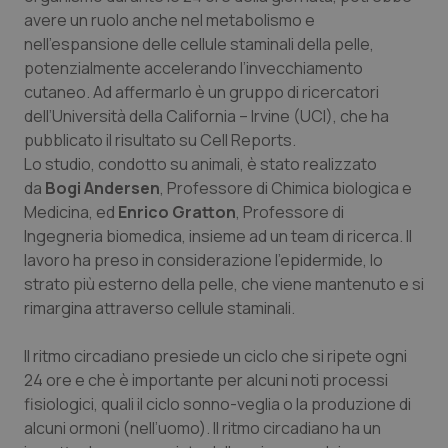
Calabria
Asma & BPCO
avere un ruolo anche nel metabolismo e
nell’espansione delle cellule staminali della pelle,
Campania
Car-T
potenzialmente accelerando l’invecchiamento
cutaneo. Ad affermarlo è un gruppo di ricercatori
dell’Università della California – Irvine (UCI), che ha
Emilia-Romagna
Colesterolo & coronaropatie
pubblicato il risultato su
Cell Reports
.
Lo studio, condotto su animali, è stato realizzato
Friuli Venezia Giulia
Dermatite Atopica
da
Bogi Andersen
, Professore di Chimica biologica e
Medicina, ed
Enrico Gratton
, Professore di
Lazio
Diabete & glucometri
Ingegneria biomedica, insieme ad un team di ricerca. Il
lavoro ha preso in considerazione l’epidermide, lo
Liguria
Disturbi dell’umore
strato più esterno della pelle, che viene mantenuto e si
rimargina attraverso cellule staminali.
Lombardia
Dolore
Il ritmo circadiano presiede un ciclo che si ripete ogni
Marche
Donna & Salute
24 ore e che è importante per alcuni noti processi
fisiologici, quali il ciclo sonno-veglia o la produzione di
alcuni ormoni (nell’uomo). Il ritmo circadiano ha un
Molise
Epatiti