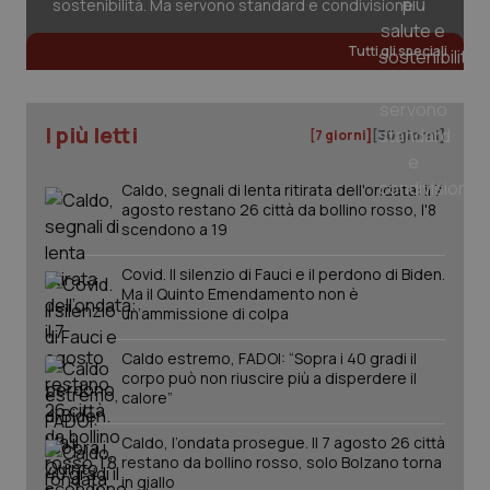
sostenibilità. Ma servono standard e condivisione
Tutti gli speciali
I più letti
[7 giorni]
[30 giorni]
PHPSESSID
Sessio
PHP.net
www.quotidianosanita.it
Caldo, segnali di lenta ritirata dell'ondata: il 7
agosto restano 26 città da bollino rosso, l'8
scendono a 19
Covid. Il silenzio di Fauci e il perdono di Biden.
Ma il Quinto Emendamento non è
un’ammissione di colpa
Caldo estremo, FADOI: “Sopra i 40 gradi il
corpo può non riuscire più a disperdere il
calore”
Caldo, l’ondata prosegue. Il 7 agosto 26 città
restano da bollino rosso, solo Bolzano torna
in giallo