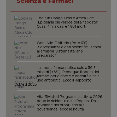
Scienza e Farmaci
Necessari
Statistici
Marketing
I cookie necessari contribuiscono a rendere fruibile il
Ebola in Congo. Oms e Africa Cdc:
sito web abilitandone funzionalità di base quali la
“Epidemia più veloce della risposta”.
navigazione sulle pagine e l'accesso alle aree
Quasi 4mila casi e 1.801 morti
protette del sito. Il sito web non è in grado di
funzionare correttamente senza questi cookie.
Nome
Fornitore
/
Dominio
Scaden
West Nile. D’Alterio (Rete IZS):
VISITOR_PRIVACY_METADATA
“Sorveglianza e dati scientifici, senza
5 mesi
YouTube
settim
.youtube.com
allarmismi. Sistema italiano
preparato”
La spesa farmaceutica sale a 39,3
miliardi (+6%). Prosegue il boom dei
farmaci per diabete e obesità e cala
uso antibiotici. Ecco il Rapporto
OsMed 2025
Aifa. Rivisto il Programma attività 2026
dopo le richieste delle Regioni. Dalla
revisione del prontuario alla
governance, ecco le novità