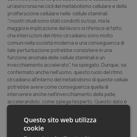
un’asincronia nei cicli del metabolismo cellulare e della
Salute orale & impianti
proliferazione cellulare nelle cellule staminali.
"I nostri studi sono stati condotti su topi, ma la
Sangue & coagulazione
maggiore implicazione del lavoro si riferisce al fatto
che interruzioni del ritmo circadiano sono molto
Tiroide
comuni nella società moderna e una conseguenza di
tale perturbazione potrebbe consistere in una
Tumore al seno
funzione anomala delle cellule staminali e un
invecchiamento accelerato", ha spiegato. Dunque, se
Tumore ovarico
confermato anche nell'uomo, questo ruolo del ritmo
circadiano all'interno del metabolismo di queste cellule
Tumori del Polmone & Testa Collo
potrebbe avere come conseguenza quella di
intervenire anche nell'invecchiamento della pelle,
accelerandolo, come spiega l'esperto. Questo dato è
Tumori gastrointestinali
ancora da studiare.
Andersen aggiunge che è possibile che gli studi futuri
Ulcera & Reflusso
Questo sito web utilizza
possano presentare intuizioni terapeutiche a partire
cookie
da questa ricerca.
Vaccini