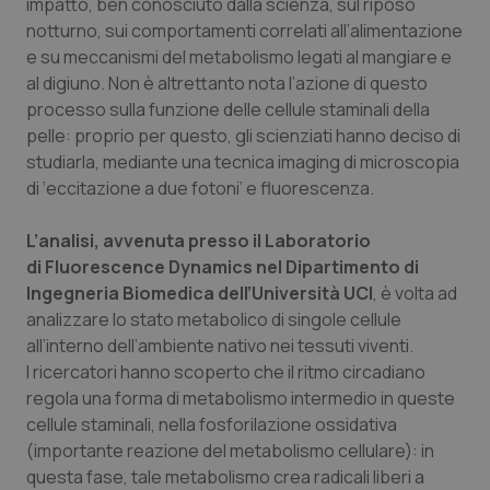
impatto, ben conosciuto dalla scienza, sul riposo
notturno, sui comportamenti correlati all’alimentazione
Piemonte
HIV
e su meccanismi del metabolismo legati al mangiare e
al digiuno. Non è altrettanto nota l’azione di questo
Provincia Autonoma di Bolzano
Infezioni & Febbre
processo sulla funzione delle cellule staminali della
pelle: proprio per questo, gli scienziati hanno deciso di
Provincia Autonoma di Trento
Ipertensione & Scompenso
studiarla, mediante una tecnica imaging di microscopia
di ‘eccitazione a due fotoni’ e fluorescenza.
Puglia
Malattie rare
L’analisi, avvenuta presso il Laboratorio
Sardegna
Malattia di Crohn & Rettocolite Ulcerosa
di
Fluorescence Dynamics
nel Dipartimento di
Ingegneria Biomedica dell’Università UCI
, è volta ad
analizzare lo stato metabolico di singole cellule
Sicilia
Neuroscienze & patologie neurodegenerative
all’interno dell’ambiente nativo nei tessuti viventi.
I ricercatori hanno scoperto che il ritmo circadiano
Toscana
Obesità
regola una forma di metabolismo intermedio in queste
cellule staminali, nella fosforilazione ossidativa
Umbria
Oftalmologia
(importante reazione del metabolismo cellulare): in
questa fase, tale metabolismo crea radicali liberi a