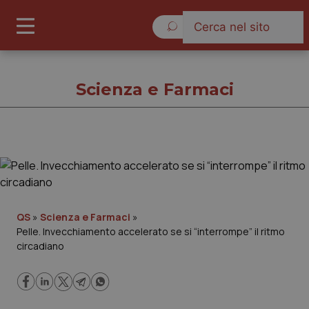
Domenica 9 Agosto 2026
Scienza e Farmaci
Scienza e Farmaci
Cronache
QS
»
Scienza e Farmaci
»
Pelle. Invecchiamento accelerato se si “interrompe” il ritmo
Governo e Parlamento
circadiano
Regioni e Asl
Lavoro e Professioni