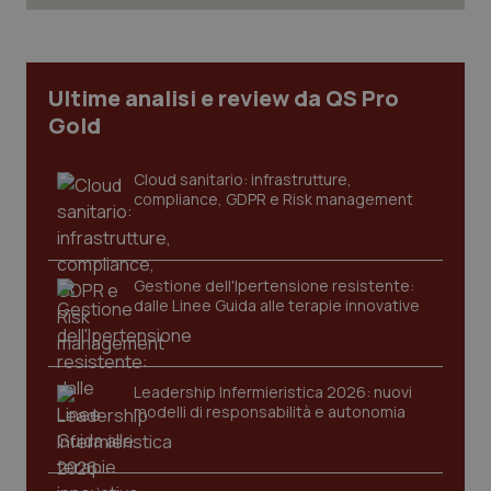
CookieScriptConsent
5 mesi
CookieScript
settim
www.quotidianosanita.it
Ultime analisi e review da QS Pro
Gold
Cloud sanitario: infrastrutture,
compliance, GDPR e Risk management
Gestione dell'Ipertensione resistente:
dalle Linee Guida alle terapie innovative
tracking-sites-ironfish-
www.quotidianosanita.it
4
tracking-enable
settim
2 gior
Leadership Infermieristica 2026: nuovi
modelli di responsabilità e autonomia
tracking-sites-ironfish-
www.quotidianosanita.it
4
session-id
settim
2 gior