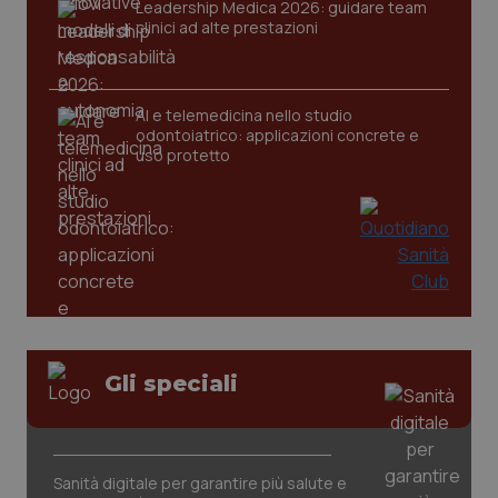
Leadership Medica 2026: guidare team
clinici ad alte prestazioni
_ga
1 anno
Google LLC
mes
.quotidianosanita.it
AI e telemedicina nello studio
odontoiatrico: applicazioni concrete e
uso protetto
Gli speciali
Sanità digitale per garantire più salute e