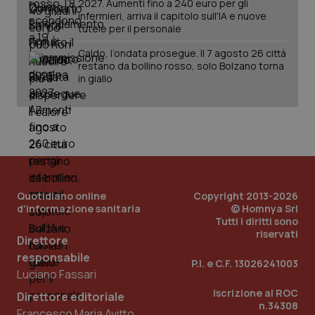
2027. Aumenti fino a 240 euro per gli
sis
infermieri, arriva il capitolo sull'IA e nuove
sol
ute
tutele per il personale
ide
Wel
Caldo, l’ondata prosegue. Il 7 agosto 26 città
restano da bollino rosso, solo Bolzano torna
in giallo
Quotidiano online
Copyright 2013-2026
d'informazione sanitaria
© Homnya Srl
Tutti i diritti sono
riservati
Direttore
responsabile
P.I. e C.F. 13026241003
Luciano Fassari
Iscrizione al ROC
Direttore editoriale
n.34308
Francesco Maria Avitto