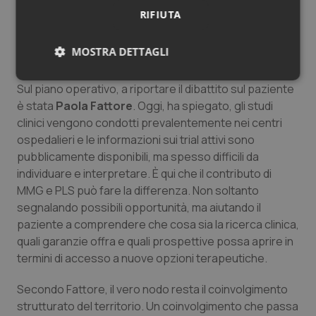
e della tutela del minore. Proprio per questo il rapporto
RIFIUTA
fiduciario costruito nel tempo tra pediatra e famiglia
diventa un elemento essenziale per accompagnare
MOSTRA DETTAGLI
percorsi di ricerca sicuri e consapevoli.
Necessari
Statistici
Marketing
Sul piano operativo, a riportare il dibattito sul paziente
è stata
Paola Fattore
. Oggi, ha spiegato, gli studi
clinici vengono condotti prevalentemente nei centri
ospedalieri e le informazioni sui trial attivi sono
pubblicamente disponibili, ma spesso difficili da
individuare e interpretare. È qui che il contributo di
Necessari
Statistici
Marketing
MMG e PLS può fare la differenza. Non soltanto
segnalando possibili opportunità, ma aiutando il
I cookie necessari contribuiscono a rendere fruibile il
sito web abilitandone funzionalità di base quali la
paziente a comprendere che cosa sia la ricerca clinica,
navigazione sulle pagine e l'accesso alle aree
quali garanzie offra e quali prospettive possa aprire in
protette del sito. Il sito web non è in grado di
funzionare correttamente senza questi cookie.
termini di accesso a nuove opzioni terapeutiche.
Nome
Fornitore
/
Dominio
Scaden
Secondo Fattore, il vero nodo resta il coinvolgimento
VISITOR_PRIVACY_METADATA
5 mesi
YouTube
strutturato del territorio. Un coinvolgimento che passa
settim
.youtube.com