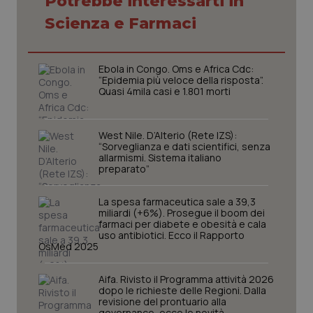
Potrebbe interessarti in
Scienza e Farmaci
Ebola in Congo. Oms e Africa Cdc:
“Epidemia più veloce della risposta”.
Quasi 4mila casi e 1.801 morti
West Nile. D’Alterio (Rete IZS):
“Sorveglianza e dati scientifici, senza
allarmismi. Sistema italiano
preparato”
La spesa farmaceutica sale a 39,3
miliardi (+6%). Prosegue il boom dei
farmaci per diabete e obesità e cala
uso antibiotici. Ecco il Rapporto
OsMed 2025
PHPSESSID
Sessio
PHP.net
www.quotidianosanita.it
Aifa. Rivisto il Programma attività 2026
dopo le richieste delle Regioni. Dalla
revisione del prontuario alla
governance, ecco le novità