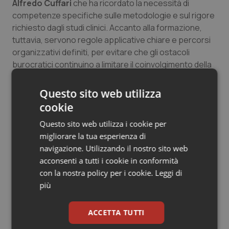
Alfredo Cuffari
che ha ricordato la necessità di
competenze specifiche sulle metodologie e sul rigore
richiesto dagli studi clinici. Accanto alla formazione,
tuttavia, servono regole applicative chiare e percorsi
organizzativi definiti, per evitare che gli ostacoli
burocratici continuino a limitare il coinvolgimento della
medicina generale nelle attività di ricerca.
Questo sito web utilizza
Se queste considerazioni riguardano l’intero ambito
cookie
delle cure primarie, assumono una rilevanza ancora
maggiore quando si parla di età pediatrica.
Antonio
Questo sito web utilizza i cookie per
D’Avino
ha ricordato come il territorio rappresenti un
migliorare la tua esperienza di
osservatorio privilegiato anche per la ricerca nei minori
navigazione. Utilizzando il nostro sito web
e come la pediatria di famiglia disponga di reti
acconsenti a tutti i cookie in conformità
professionali già presenti in tutte le regioni. Eppure, ha
con la nostra policy per i cookie.
Leggi di
osservato, queste risorse vengono ancora coinvolte
più
troppo raramente. Nel caso dei bambini il tema
dell’accesso agli studi si accompagna inevitabilmente
ACCETTA TUTTI
a quello delle garanzie etiche, del consenso informato