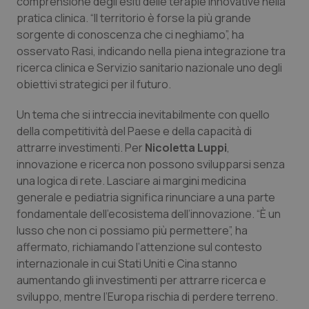
comprensione degli esiti delle terapie innovative nella
Salute orale & impianti
pratica clinica. “Il territorio è forse la più grande
sorgente di conoscenza che ci neghiamo”, ha
osservato Rasi, indicando nella piena integrazione tra
Sangue & coagulazione
ricerca clinica e Servizio sanitario nazionale uno degli
obiettivi strategici per il futuro.
Tiroide
Un tema che si intreccia inevitabilmente con quello
Tumore al seno
della competitività del Paese e della capacità di
attrarre investimenti. Per
Nicoletta Luppi
,
Tumore ovarico
innovazione e ricerca non possono svilupparsi senza
una logica di rete. Lasciare ai margini medicina
Tumori del Polmone & Testa Collo
generale e pediatria significa rinunciare a una parte
fondamentale dell’ecosistema dell’innovazione. “È un
lusso che non ci possiamo più permettere”, ha
Tumori gastrointestinali
affermato, richiamando l’attenzione sul contesto
internazionale in cui Stati Uniti e Cina stanno
Ulcera & Reflusso
aumentando gli investimenti per attrarre ricerca e
sviluppo, mentre l’Europa rischia di perdere terreno.
Vaccini