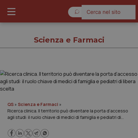
Sabato 8 Agosto 2026
Scienza e Farmaci
Scienza e Farmaci
Cronache
Governo e Parlamento
QS
»
Scienza e Farmaci
»
Ricerca clinica. Il territorio può diventare la porta d’accesso
agli studi: il ruolo chiave di medici di famiglia e pediatri di
Regioni e Asl
libera scelta
Lavoro e Professioni