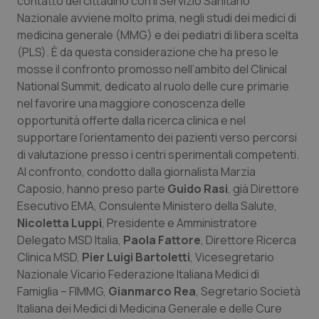
contatto del cittadino con il Servizio Sanitario
Calabria
Asma & BPCO
Nazionale avviene molto prima, negli studi dei medici di
medicina generale (MMG) e dei pediatri di libera scelta
Campania
Car-T
(PLS). È da questa considerazione che ha preso le
mosse il confronto promosso nell’ambito del Clinical
Emilia-Romagna
Colesterolo & coronaropatie
National Summit, dedicato al ruolo delle cure primarie
nel favorire una maggiore conoscenza delle
opportunità offerte dalla ricerca clinica e nel
Friuli Venezia Giulia
Dermatite Atopica
supportare l’orientamento dei pazienti verso percorsi
di valutazione presso i centri sperimentali competenti.
Lazio
Diabete & glucometri
Al confronto, condotto dalla giornalista Marzia
Caposio, hanno preso parte
Guido Rasi
, già Direttore
Liguria
Disturbi dell’umore
Esecutivo EMA, Consulente Ministero della Salute,
Nicoletta Luppi
, Presidente e Amministratore
Lombardia
Dolore
Delegato MSD Italia,
Paola Fattore
, Direttore Ricerca
Clinica MSD,
Pier Luigi Bartoletti
, Vicesegretario
Marche
Donna & Salute
Nazionale Vicario Federazione Italiana Medici di
Famiglia – FIMMG,
Gianmarco Rea
, Segretario Società
Molise
Epatiti
Italiana dei Medici di Medicina Generale e delle Cure