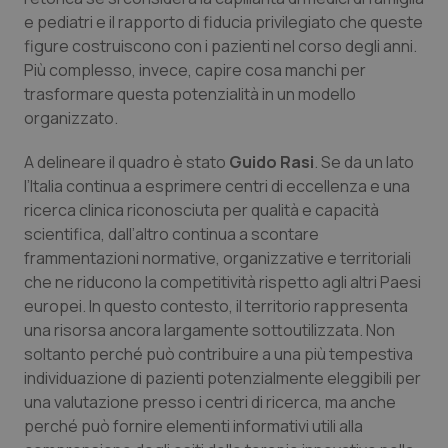
Valle D’Aosta
Oncodermatologia
e pediatri e il rapporto di fiducia privilegiato che queste
figure costruiscono con i pazienti nel corso degli anni.
Veneto
Oncoematologia
Più complesso, invece, capire cosa manchi per
trasformare questa potenzialità in un modello
Oncologia & Nutrizione
organizzato.
Psoriasi & pelle
A delineare il quadro è stato
Guido Rasi
. Se da un lato
l’Italia continua a esprimere centri di eccellenza e una
ricerca clinica riconosciuta per qualità e capacità
Quotidiano Cardiologia
scientifica, dall’altro continua a scontare
frammentazioni normative, organizzative e territoriali
Quotidiano Chirurgia
che ne riducono la competitività rispetto agli altri Paesi
europei. In questo contesto, il territorio rappresenta
Quotidiano Oncologia
una risorsa ancora largamente sottoutilizzata. Non
soltanto perché può contribuire a una più tempestiva
Quotidiano Pediatria
individuazione di pazienti potenzialmente eleggibili per
una valutazione presso i centri di ricerca, ma anche
Rene & patologie urogenitali
perché può fornire elementi informativi utili alla