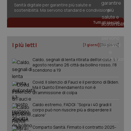
inco
Sanità digitale per garantire più salute e
può
sostenibilità. Ma servono standard e condivisione
det
vis
web
uti
Tutti gli speciali
nuo
ver
dell
You
I più letti
[7 giorni]
[30 giorni]
YSC
Sessione
Que
Google LLC
imp
.youtube.com
You
Caldo, segnali di lenta ritirata dell'ondata: il 7
ten
vis
agosto restano 26 città da bollino rosso, l'8
vid
scendono a 19
__Secure-
.youtube.com
5 mesi 4
Que
ROLLOUT_TOKEN
settimane
imp
Covid. Il silenzio di Fauci e il perdono di Biden.
You
Ma il Quinto Emendamento non è
ges
un’ammissione di colpa
del
e d
per
Caldo estremo, FADOI: “Sopra i 40 gradi il
del
ute
corpo può non riuscire più a disperdere il
calore”
tracking-sites-
www.quotidianosanita.it
4
Que
ironfish-tracking-
settimane
imp
named-enable
2 giorni
dal
Comparto Sanità. Firmato il contratto 2025-
per 