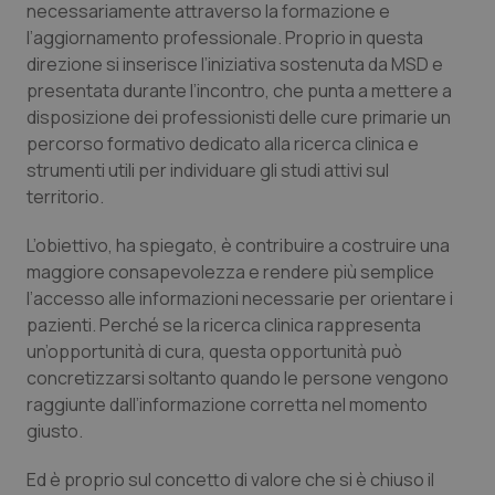
necessariamente attraverso la formazione e
l’aggiornamento professionale. Proprio in questa
direzione si inserisce l’iniziativa sostenuta da MSD e
presentata durante l’incontro, che punta a mettere a
disposizione dei professionisti delle cure primarie un
percorso formativo dedicato alla ricerca clinica e
strumenti utili per individuare gli studi attivi sul
territorio.
L’obiettivo, ha spiegato, è contribuire a costruire una
maggiore consapevolezza e rendere più semplice
l’accesso alle informazioni necessarie per orientare i
pazienti. Perché se la ricerca clinica rappresenta
CookieScriptConsent
5 mesi
CookieScript
settim
www.quotidianosanita.it
un’opportunità di cura, questa opportunità può
concretizzarsi soltanto quando le persone vengono
raggiunte dall’informazione corretta nel momento
giusto.
Ed è proprio sul concetto di valore che si è chiuso il