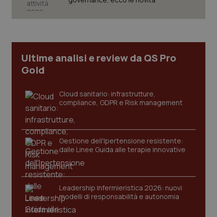
Ultime analisi e review da QS Pro
Gold
Cloud sanitario: infrastrutture,
compliance, GDPR e Risk management
Gestione dell'Ipertensione resistente:
_ga_KM60CM4NPH
.quotidianosanita.it
1 anno
dalle Linee Guida alle terapie innovative
mes
Leadership Infermieristica 2026: nuovi
modelli di responsabilità e autonomia