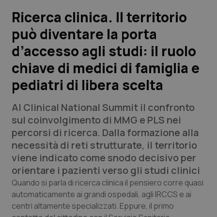
Ricerca clinica. Il territorio
Scienza e Farmaci
può diventare la porta
d’accesso agli studi: il ruolo
Studi e Analisi
chiave di medici di famiglia e
Lettere al direttore
pediatri di libera scelta
Edizioni Regionali
Al Clinical National Summit il confronto
sul coinvolgimento di MMG e PLS nei
QS Pro
percorsi di ricerca. Dalla formazione alla
necessità di reti strutturate, il territorio
Professionisti Sanitari.AI
viene indicato come snodo decisivo per
orientare i pazienti verso gli studi clinici
Abruzzo
QS Pro Gold
Quando si parla di ricerca clinica il pensiero corre quasi
automaticamente ai grandi ospedali, agli IRCCS e ai
QS Club
Newsletter
Basilicata
Artrite & artrosi
centri altamente specializzati. Eppure, il primo