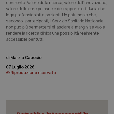
confronto. Valore della ricerca, valore dell’innovazione,
valore delle cure primarie e del rapporto di fiducia che
lega professionisti e pazienti. Un patrimonio che,
secondo i partecipanti, il Servizio Sanitario Nazionale
tracking-sites-ironfish-
www.quotidianosanita.it
4
non può più permettersi di lasciare ai margini se vuole
tracking-enable
settim
2 gior
rendere la ricerca clinica una possibilità realmente
accessibile per tutti.
tracking-sites-ironfish-
www.quotidianosanita.it
4
Marzia Caposio
session-id
settim
2 gior
07 Luglio 2026
© Riproduzione riservata
_ga
1 anno
Google LLC
mes
.quotidianosanita.it