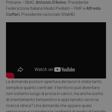
Primarie – SIMG,
Antonio D’Avino
, Presidente
Federazione Italiana Medici Pediatri – FIMP e
Alfredo
Piemonte
HIV
Cuffari
, Presidente nazionale SNaMID.
Provincia Autonoma di Bolzano
Infezioni & Febbre
Provincia Autonoma di Trento
Ipertensione & Scompenso
Puglia
Malattie rare
Sardegna
Malattia di Crohn & Rettocolite Ulcerosa
Sicilia
Neuroscienze & patologie neurodegenerative
La domanda posta in apertura dei lavori è stata tanto
Toscana
Obesità
semplice quanto centrale: il territorio può diventare
non soltanto luogo di presa in carico, ma anche punto
di orientamento tempestivo e appropriato verso la
Umbria
Oftalmologia
ricerca clinica? Una domanda che appare quasi
retorica se si considera la capillarità di medici di famiglia