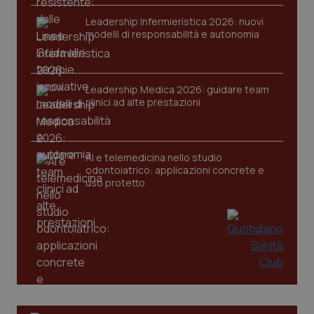
Leadership Infermieristica 2026: nuovi
modelli di responsabilità e autonomia
CookieScriptConsent
5 mesi
CookieScript
Leadership Medica 2026: guidare team
settim
www.quotidianosanita.it
clinici ad alte prestazioni
AI e telemedicina nello studio
odontoiatrico: applicazioni concrete e
uso protetto
tracking-sites-ironfish-
www.quotidianosanita.it
4
tracking-enable
settim
2 gior