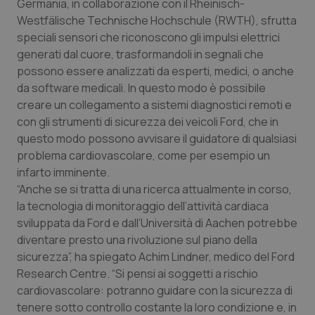
Germania, in collaborazione con il Rheinisch-
Calabria
Asma & BPCO
Westfälische Technische Hochschule (RWTH), sfrutta
speciali sensori che riconoscono gli impulsi elettrici
Campania
Car-T
generati dal cuore, trasformandoli in segnali che
possono essere analizzati da esperti, medici, o anche
Emilia-Romagna
Colesterolo & coronaropatie
da software medicali. In questo modo è possibile
creare un collegamento a sistemi diagnostici remoti e
Friuli Venezia Giulia
Dermatite Atopica
con gli strumenti di sicurezza dei veicoli Ford, che in
questo modo possono avvisare il guidatore di qualsiasi
problema cardiovascolare, come per esempio un
Lazio
Diabete & glucometri
infarto imminente.
“Anche se si tratta di una ricerca attualmente in corso,
Liguria
Disturbi dell’umore
la tecnologia di monitoraggio dell’attività cardiaca
sviluppata da Ford e dall’Università di Aachen potrebbe
Lombardia
Dolore
diventare presto una rivoluzione sul piano della
sicurezza”, ha spiegato Achim Lindner, medico del Ford
Marche
Donna & Salute
Research Centre. “Si pensi ai soggetti a rischio
cardiovascolare: potranno guidare con la sicurezza di
Molise
Epatiti
tenere sotto controllo costante la loro condizione e, in