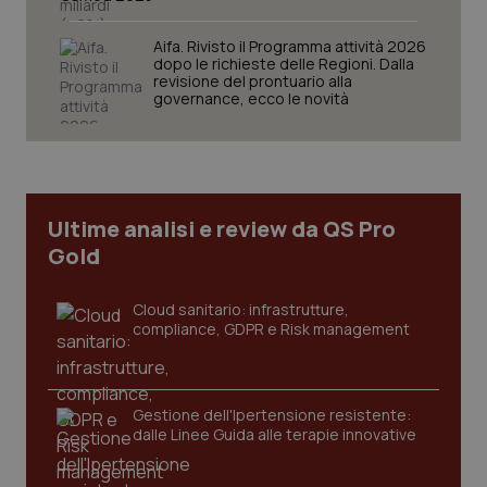
Aifa. Rivisto il Programma attività 2026
dopo le richieste delle Regioni. Dalla
revisione del prontuario alla
Necessari
Statistici
Marketing
governance, ecco le novità
I cookie necessari contribuiscono a rendere fruibile il
sito web abilitandone funzionalità di base quali la
navigazione sulle pagine e l'accesso alle aree
protette del sito. Il sito web non è in grado di
funzionare correttamente senza questi cookie.
Ultime analisi e review da QS Pro
Nome
Fornitore
/
Dominio
Scaden
Gold
VISITOR_PRIVACY_METADATA
5 mesi
YouTube
settim
.youtube.com
Cloud sanitario: infrastrutture,
compliance, GDPR e Risk management
Gestione dell'Ipertensione resistente:
dalle Linee Guida alle terapie innovative