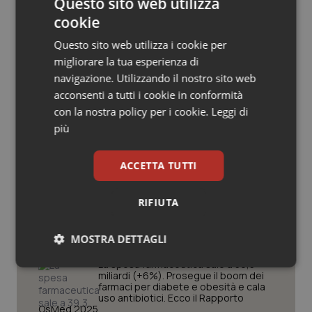
Questo sito web utilizza
Salute orale & impianti
cookie
Questo sito web utilizza i cookie per
Sangue & coagulazione
migliorare la tua esperienza di
Potrebbe interessarti in
navigazione. Utilizzando il nostro sito web
Scienza e Farmaci
Tiroide
acconsenti a tutti i cookie in conformità
con la nostra policy per i cookie.
Leggi di
Tumore al seno
più
Ebola in Congo. Oms e Africa Cdc:
“Epidemia più veloce della risposta”.
Quasi 4mila casi e 1.801 morti
Tumore ovarico
ACCETTA TUTTI
Tumori del Polmone & Testa Collo
West Nile. D’Alterio (Rete IZS):
RIFIUTA
“Sorveglianza e dati scientifici, senza
allarmismi. Sistema italiano
Tumori gastrointestinali
preparato”
MOSTRA DETTAGLI
La spesa farmaceutica sale a 39,3
Ulcera & Reflusso
Necessari
Statistici
Marketing
miliardi (+6%). Prosegue il boom dei
farmaci per diabete e obesità e cala
uso antibiotici. Ecco il Rapporto
Vaccini
OsMed 2025