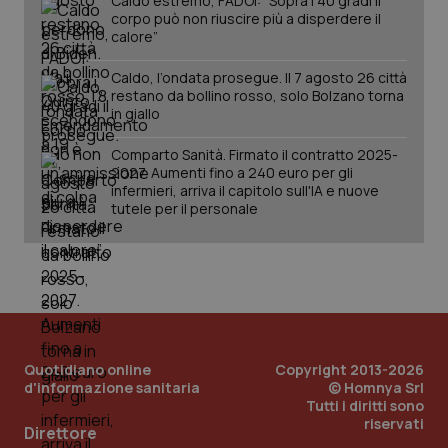
Caldo estremo, FADOI: “Sopra i 40 gradi il
corpo può non riuscire più a disperdere il
calore”
Caldo, l’ondata prosegue. Il 7 agosto 26 città
restano da bollino rosso, solo Bolzano torna
in giallo
Comparto Sanità. Firmato il contratto 2025-
2027. Aumenti fino a 240 euro per gli
infermieri, arriva il capitolo sull'IA e nuove
PHPSESSID
Sessio
PHP.net
tutele per il personale
www.quotidianosanita.it
Quotidiano online
Copyright 2013-2026
d'informazione sanitaria
© Homnya Srl
Tutti i diritti sono
riservati
Direttore