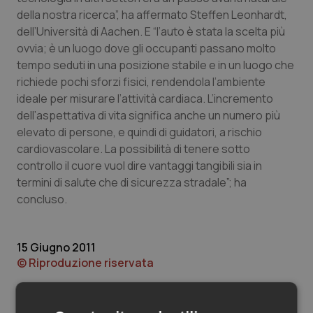
Valle D’Aosta
Oncodermatologia
della nostra ricerca”, ha affermato Steffen Leonhardt,
dell’Università di Aachen. E “l’auto è stata la scelta più
Veneto
Oncoematologia
ovvia; è un luogo dove gli occupanti passano molto
tempo seduti in una posizione stabile e in un luogo che
Oncologia & Nutrizione
richiede pochi sforzi fisici, rendendola l’ambiente
ideale per misurare l’attività cardiaca. L’incremento
Psoriasi & pelle
dell’aspettativa di vita significa anche un numero più
elevato di persone, e quindi di guidatori, a rischio
Quotidiano Cardiologia
cardiovascolare. La possibilità di tenere sotto
controllo il cuore vuol dire vantaggi tangibili sia in
termini di salute che di sicurezza stradale”; ha
Quotidiano Chirurgia
concluso.
Quotidiano Oncologia
15 Giugno 2011
Quotidiano Pediatria
© Riproduzione riservata
Rene & patologie urogenitali