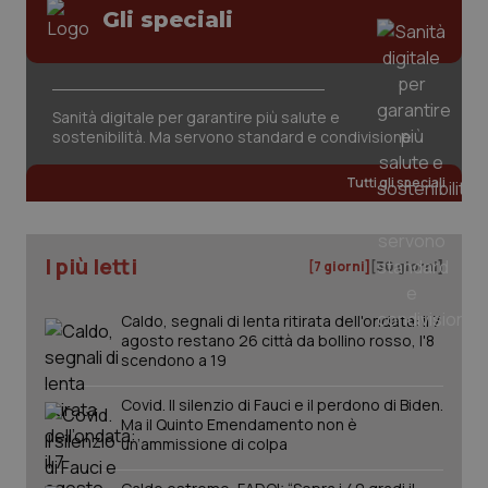
Gli speciali
tracking-sites-ironfish-
www.quotidianosanita.it
4
session-id
settim
2 gior
Sanità digitale per garantire più salute e
sostenibilità. Ma servono standard e condivisione
_ga
1 anno
Google LLC
mes
.quotidianosanita.it
Tutti gli speciali
I più letti
[7 giorni]
[30 giorni]
Caldo, segnali di lenta ritirata dell'ondata: il 7
agosto restano 26 città da bollino rosso, l'8
scendono a 19
Covid. Il silenzio di Fauci e il perdono di Biden.
Ma il Quinto Emendamento non è
un’ammissione di colpa