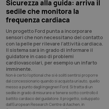
Sicurezza alla guida: arriva il
sedile che monitora la
Scienza e Farmaci
frequenza cardiaca
Studi e Analisi
Un progetto Ford punta a incorporare
Lettere al direttore
sensori che non necessitano del contatto
con la pelle per rilevare l’attività cardiaca.
Edizioni Regionali
Il sistema sarà in grado di informare il
guidatore in caso di problemi
QS Pro
cardiovascolari, per esempio un infarto
imminente.
Professionisti Sanitari.AI
Non è certo l’optional che si è soliti sentirsi proporre
dal concessionario quando si acquista un’auto, quello
messo a punto dagli ingegneri Ford. Si tratta di un
Abruzzo
QS Pro Gold
sedile in grado di misurare e tenere sotto controllo il
QS Club
Newsletter
battito cardiaco del guidatore. Il progetto, sviluppato
Basilicata
Artrite & artrosi
dall’European Research Centre di Aachen, in