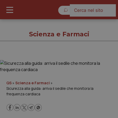
Domenica 9 Agosto 2026
Scienza e Farmaci
Scienza e Farmaci
Cronache
QS
»
Scienza e Farmaci
»
Sicurezza alla guida: arriva il sedile che monitora la
Governo e Parlamento
frequenza cardiaca
Regioni e Asl
Lavoro e Professioni