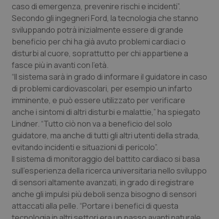
caso di emergenza, prevenire rischi e incidenti”.
Piemonte
HIV
Secondo gli ingegneri Ford, la tecnologia che stanno
sviluppando potrà inizialmente essere di grande
beneficio per chi ha già avuto problemi cardiaci o
Provincia Autonoma di Bolzano
Infezioni & Febbre
disturbi al cuore, soprattutto per chi appartiene a
fasce più in avanti con l’età.
Provincia Autonoma di Trento
Ipertensione & Scompenso
“Il sistema sarà in grado di informare il guidatore in caso
di problemi cardiovascolari, per esempio un infarto
Puglia
Malattie rare
imminente, e può essere utilizzato per verificare
anche i sintomi di altri disturbi e malattie,” ha spiegato
Sardegna
Malattia di Crohn & Rettocolite Ulcerosa
Lindner. “Tutto ciò non va a beneficio del solo
guidatore, ma anche di tutti gli altri utenti della strada,
Sicilia
Neuroscienze & patologie neurodegenerative
evitando incidenti e situazioni di pericolo”.
Il sistema di monitoraggio del battito cardiaco si basa
Toscana
Obesità
sull’esperienza della ricerca universitaria nello sviluppo
di sensori altamente avanzati, in grado di registrare
anche gli impulsi più deboli senza bisogno di sensori
Umbria
Oftalmologia
attaccati alla pelle. “Portare i benefici di questa
tecnologia in altri settori era un passo avanti naturale