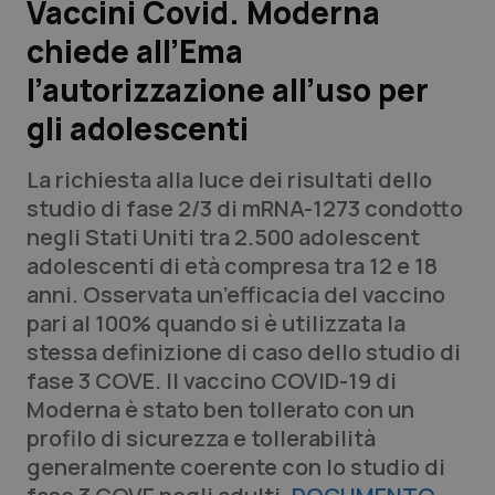
Vaccini Covid. Moderna
chiede all’Ema
Scienza e Farmaci
l’autorizzazione all’uso per
Studi e Analisi
gli adolescenti
Lettere al direttore
La richiesta alla luce dei risultati dello
studio di fase 2/3 di mRNA-1273 condotto
Edizioni Regionali
negli Stati Uniti tra 2.500 adolescent
adolescenti di età compresa tra 12 e 18
QS Pro
anni. Osservata un’efficacia del vaccino
pari al 100% quando si è utilizzata la
Professionisti Sanitari.AI
stessa definizione di caso dello studio di
fase 3 COVE. Il vaccino COVID-19 di
Abruzzo
QS Pro Gold
Moderna è stato ben tollerato con un
profilo di sicurezza e tollerabilità
QS Club
Newsletter
Basilicata
Artrite & artrosi
generalmente coerente con lo studio di