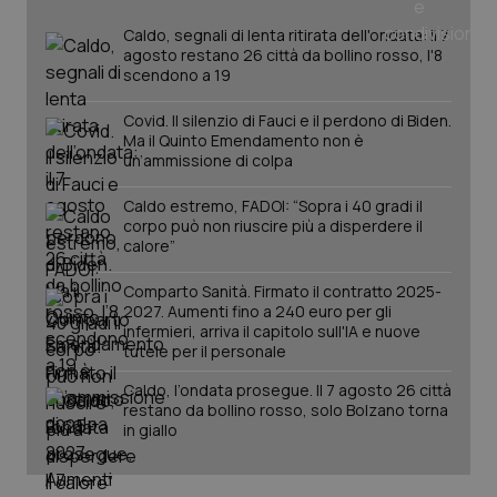
_ga
1 anno
Google LLC
mes
.quotidianosanita.it
Caldo, segnali di lenta ritirata dell'ondata: il 7
agosto restano 26 città da bollino rosso, l'8
scendono a 19
Covid. Il silenzio di Fauci e il perdono di Biden.
Ma il Quinto Emendamento non è
un’ammissione di colpa
Caldo estremo, FADOI: “Sopra i 40 gradi il
corpo può non riuscire più a disperdere il
calore”
Comparto Sanità. Firmato il contratto 2025-
2027. Aumenti fino a 240 euro per gli
infermieri, arriva il capitolo sull'IA e nuove
tutele per il personale
Caldo, l’ondata prosegue. Il 7 agosto 26 città
restano da bollino rosso, solo Bolzano torna
in giallo