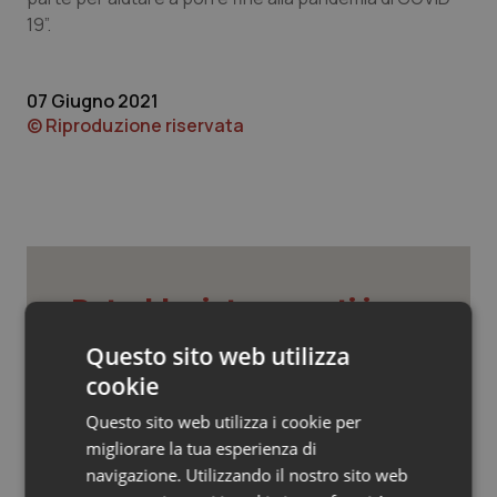
Valle D’Aosta
Oncodermatologia
19”.
Veneto
Oncoematologia
07 Giugno 2021
Oncologia & Nutrizione
© Riproduzione riservata
Psoriasi & pelle
Quotidiano Cardiologia
Quotidiano Chirurgia
Potrebbe interessarti in
Scienza e Farmaci
Quotidiano Oncologia
Questo sito web utilizza
cookie
Quotidiano Pediatria
Ebola in Congo. Oms e Africa Cdc:
Questo sito web utilizza i cookie per
“Epidemia più veloce della risposta”.
migliorare la tua esperienza di
Quasi 4mila casi e 1.801 morti
Rene & patologie urogenitali
navigazione. Utilizzando il nostro sito web