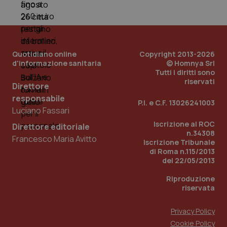
PHPSESSID
Sessio
PHP.net
www.quotidianosanita.it
Quotidiano online
Copyright 2013-2026
d'informazione sanitaria
© Homnya Srl
Tutti i diritti sono
riservati
Direttore
responsabile
P.I. e C.F. 13026241003
Luciano Fassari
Iscrizione al ROC
Direttore editoriale
n.34308
Francesco Maria Avitto
Iscrizione Tribunale
di Roma n.115/2013
del 22/05/2013
Riproduzione
riservata
Privacy Policy
_ga_KM60CM4NPH
.quotidianosanita.it
1 anno
Cookie Policy