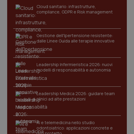
navigazione sulle pagine e l'accesso alle aree
Cloud sanitario: infrastrutture,
protette del sito. Il sito web non è in grado di
compliance, GDPR e Risk management
funzionare correttamente senza questi cookie.
Nome
Fornitore
/
Dominio
Scaden
VISITOR_PRIVACY_METADATA
5 mesi
YouTube
Gestione dell'Ipertensione resistente:
settim
.youtube.com
dalle Linee Guida alle terapie innovative
Leadership Infermieristica 2026: nuovi
modelli di responsabilità e autonomia
Leadership Medica 2026: guidare team
clinici ad alte prestazioni
AI e telemedicina nello studio
odontoiatrico: applicazioni concrete e
CookieScriptConsent
5 mesi
CookieScript
uso protetto
settim
www.quotidianosanita.it