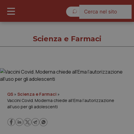
Domenica 9 Agosto 2026
Scienza e Farmaci
Scienza e Farmaci
Cronache
QS
»
Scienza e Farmaci
»
Vaccini Covid. Moderna chiede all’Ema l’autorizzazione
Governo e Parlamento
all’uso per gli adolescenti
Regioni e Asl
Lavoro e Professioni