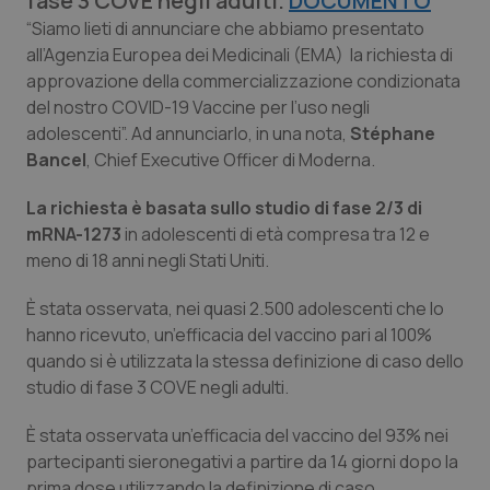
fase 3 COVE negli adulti.
DOCUMENTO
Calabria
Asma & BPCO
“Siamo lieti di annunciare che abbiamo presentato
all’Agenzia Europea dei Medicinali (EMA) la richiesta di
Campania
Car-T
approvazione della commercializzazione condizionata
del nostro COVID-19 Vaccine per l’uso negli
Emilia-Romagna
Colesterolo & coronaropatie
adolescenti”. Ad annunciarlo, in una nota,
Stéphane
Bancel
, Chief Executive Officer di Moderna.
Friuli Venezia Giulia
Dermatite Atopica
La richiesta è basata sullo studio di fase 2/3 di
mRNA-1273
in adolescenti di età compresa tra 12 e
Lazio
Diabete & glucometri
meno di 18 anni negli Stati Uniti.
Liguria
Disturbi dell’umore
È stata osservata, nei quasi 2.500 adolescenti che lo
hanno ricevuto, un’efficacia del vaccino pari al 100%
Lombardia
Dolore
quando si è utilizzata la stessa definizione di caso dello
studio di fase 3 COVE negli adulti.
Marche
Donna & Salute
È stata osservata un’efficacia del vaccino del 93% nei
partecipanti sieronegativi a partire da 14 giorni dopo la
Molise
Epatiti
prima dose utilizzando la definizione di caso