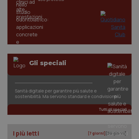
Gli speciali
tracking-sites-ironfish-
www.quotidianosanita.it
4
tracking-enable
settim
2 gior
Sanità digitale per garantire più salute e
sostenibilità. Ma servono standard e condivisione
tracking-sites-ironfish-
www.quotidianosanita.it
4
Tutti gli speciali
session-id
settim
2 gior
I più letti
[7 giorni]
[30 giorni]