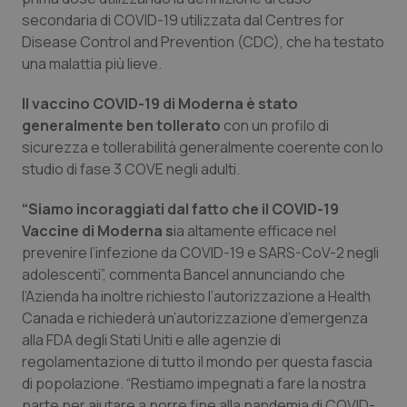
secondaria di COVID-19 utilizzata dal Centres for
Piemonte
HIV
Disease Control and Prevention (CDC), che ha testato
una malattia più lieve.
Provincia Autonoma di Bolzano
Infezioni & Febbre
Il vaccino COVID-19 di Moderna è stato
generalmente ben tollerato
Provincia Autonoma di Trento
Ipertensione & Scompenso
con un profilo di
sicurezza e tollerabilità generalmente coerente con lo
studio di fase 3 COVE negli adulti.
Puglia
Malattie rare
“Siamo incoraggiati dal fatto che il COVID-19
Sardegna
Malattia di Crohn & Rettocolite Ulcerosa
Vaccine di Moderna s
ia altamente efficace nel
prevenire l’infezione da COVID-19 e SARS-CoV-2 negli
Sicilia
Neuroscienze & patologie neurodegenerative
adolescenti”, commenta Bancel annunciando che
l’Azienda ha inoltre richiesto l’autorizzazione a Health
Toscana
Obesità
Canada e richiederà un’autorizzazione d’emergenza
alla FDA degli Stati Uniti e alle agenzie di
regolamentazione di tutto il mondo per questa fascia
Umbria
Oftalmologia
di popolazione. “Restiamo impegnati a fare la nostra
parte per aiutare a porre fine alla pandemia di COVID-