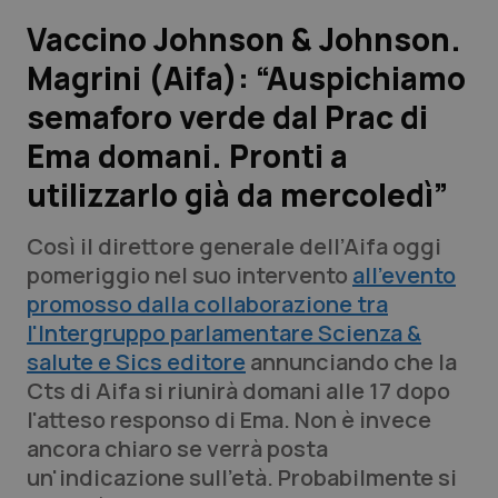
Vaccino Johnson & Johnson.
Scienza e Farmaci
Magrini (Aifa): “Auspichiamo
semaforo verde dal Prac di
Studi e Analisi
Ema domani. Pronti a
Lettere al direttore
utilizzarlo già da mercoledì”
Edizioni Regionali
Così il direttore generale dell’Aifa oggi
pomeriggio nel suo intervento
all'evento
QS Pro
promosso dalla collaborazione tra
l'Intergruppo parlamentare Scienza &
Professionisti Sanitari.AI
salute e Sics editore
annunciando che la
Cts di Aifa si riunirà domani alle 17 dopo
Abruzzo
QS Pro Gold
l'atteso responso di Ema. Non è invece
ancora chiaro se verrà posta
QS Club
Newsletter
Basilicata
Artrite & artrosi
un'indicazione sull'età. Probabilmente si