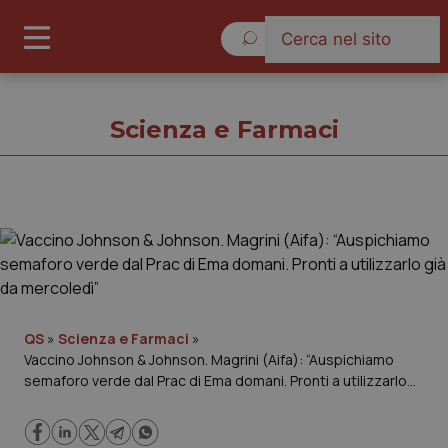
Giovedì 6 Agosto 2026
Scienza e Farmaci
Scienza e Farmaci
Cronache
Governo e Parlamento
QS
»
Scienza e Farmaci
»
Vaccino Johnson & Johnson. Magrini (Aifa): “Auspichiamo
semaforo verde dal Prac di Ema domani. Pronti a utilizzarlo
Regioni e Asl
già da mercoledì”
Lavoro e Professioni