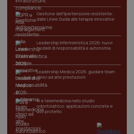
Gestione dell'Ipertensione resistente:
dalle Linee Guida alle terapie innovative
Leadership Infermieristica 2026: nuovi
modelli di responsabilità e autonomia
tracking-sites-ironfish-
www.quotidianosanita.it
4
tracking-enable
settim
2 gior
Leadership Medica 2026: guidare team
clinici ad alte prestazioni
tracking-sites-ironfish-
www.quotidianosanita.it
4
session-id
settim
AI e telemedicina nello studio
2 gior
odontoiatrico: applicazioni concrete e
uso protetto
_ga
1 anno
Google LLC
mes
.quotidianosanita.it