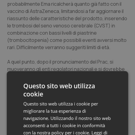
probabilmente Ema ricalcherà quanto già fatto con il
Salute orale & impianti
vaccino di AstraZeneca, limitandosi a far aggiornare il
riassunto delle caratteristiche del prodotto, inserendo
Sangue & coagulazione
le trombosi del seno venoso cerebrale (CVST) in
combinazione con bassi livelli di piastrine
Tiroide
(trombocitopenia) come possibili eventi avversi molto
rari. Difficilmente verranno suggeriti limiti di età.
Tumore al seno
A quel punto, dopo il pronunciamento del Prac, si
muoveranno gli enti regolatori nazionali e si dovrebbe
Tumore ovarico
dare ufficialmente il via alle prime vaccinazioni con
Johnson & Johnson in Europa, in attesa delle nuove
Questo sito web utilizza
Tumori del Polmone & Testa Collo
consegne. Sperando che questo ulteriore stop di una
cookie
settimana non faccia ritardare la tabella di marcia della
Tumori gastrointestinali
Questo sito web utilizza i cookie per
campagna vaccinale.
migliorare la tua esperienza di
Ulcera & Reflusso
navigazione. Utilizzando il nostro sito web
Giovanni Rodriquez
acconsenti a tutti i cookie in conformità
Vaccini
con la nostra policy per i cookie.
Leggi di