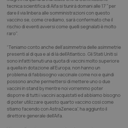
tecnica scientifica di Aifa si tiunirà domani alle 17 "per
Piemonte
HIV
dare il via linbera alle somministrazioni con questo
vaccino se, come crediamo, sarà confermato che il
Provincia Autonoma di Bolzano
Infezioni & Febbre
rischio di eventi avversi come quelli segnalati è molto
raro".
Provincia Autonoma di Trento
Ipertensione & Scompenso
“Teniamo conto anche dell’asimmetria delle asimmetrie
presenti al di qua e al di là dell’Atlantico. Gli Stati Uniti si
Puglia
Malattie rare
sono infatti tenuti una quota di vaccini molto superiore
a quella in dotazione all’Europa, non hanno un
Sardegna
Malattia di Crohn & Rettocolite Ulcerosa
problema di fabbisogno vaccinale come noi e quindi
possono anche permettersi di mettere uno o due
Sicilia
Neuroscienze & patologie neurodegenerative
vaccini in stand by mentre noi vorremmo poter
disporre di tutti i vaccini acquistati ed abbiamo bisogno
Toscana
Obesità
di poter utilizzare questo quarto vaccino così come
stiamo facendo con AstraZeneca”, ha aggiunto il
Umbria
Oftalmologia
direttore generale dell’Aifa.