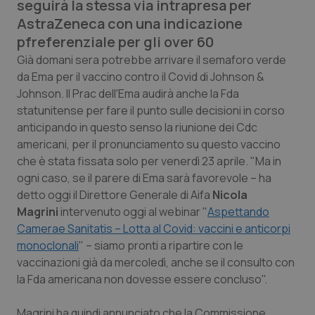
seguirà la stessa via intrapresa per
Calabria
Asma & BPCO
AstraZeneca con una indicazione
pfreferenziale per gli over 60
Campania
Car-T
Già domani sera potrebbe arrivare il semaforo verde
da Ema per il vaccino contro il Covid di Johnson &
Emilia-Romagna
Colesterolo & coronaropatie
Johnson. Il Prac dell'Ema audirà anche la Fda
statunitense per fare il punto sulle decisioni in corso
Friuli Venezia Giulia
Dermatite Atopica
anticipando in questo senso la riunione dei Cdc
americani, per il pronunciamento su questo vaccino
Lazio
Diabete & glucometri
che è stata fissata solo per venerdì 23 aprile. "Ma in
ogni caso, se il parere di Ema sarà favorevole – ha
Liguria
Disturbi dell’umore
detto oggi il Direttore Generale di Aifa
Nicola
Magrini
intervenuto oggi al webinar "
Aspettando
Camerae Sanitatis
– Lotta al Covid: vaccini e anticorpi
Lombardia
Dolore
monoclonali
" – siamo pronti a ripartire con le
vaccinazioni già da mercoledì, anche se il consulto con
Marche
Donna & Salute
la Fda americana non dovesse essere concluso".
Molise
Epatiti
Magrini ha quindi annunciato che la Commissione