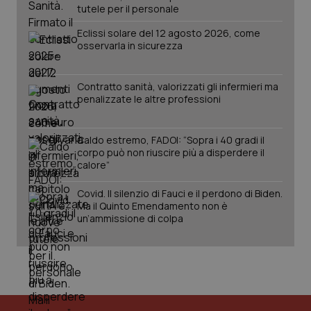
tutele per il personale
PHPSESSID
Sessio
PHP.net
Eclissi solare del 12 agosto 2026, come
www.quotidianosanita.it
osservarla in sicurezza
Contratto sanità, valorizzati gli infermieri ma
penalizzate le altre professioni
Caldo estremo, FADOI: “Sopra i 40 gradi il
corpo può non riuscire più a disperdere il
calore”
Covid. Il silenzio di Fauci e il perdono di Biden.
Ma il Quinto Emendamento non è
un’ammissione di colpa
_ga_KM60CM4NPH
.quotidianosanita.it
1 anno
mes