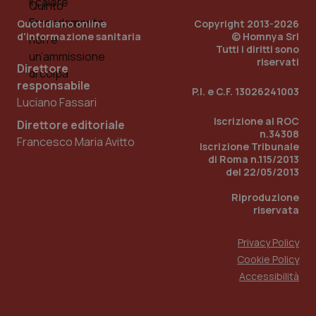
Quotidiano online
Copyright 2013-2026
d'informazione sanitaria
© Homnya Srl
Tutti i diritti sono
riservati
Direttore
responsabile
P.I. e C.F. 13026241003
Luciano Fassari
Fornitore
/
Nome
Scadenza
Descrizion
Dominio
Iscrizione al ROC
Direttore editoriale
Nome
Fornitore
/
Dominio
Scadenza
Des
_ga_0VMQEQKQ1N
.quotidianosanita.it
1 anno 1
Questo
n.34308
Francesco Maria Avitto
mese
cookie
VISITOR_INFO1_LIVE
5 mesi 4
Que
Google LLC
Iscrizione Tribunale
viene
settimane
imp
.youtube.com
di Roma n.115/2013
utilizzato
You
del 22/05/2013
da Google
ten
Analytics
pre
per
del
Riproduzione
mantener
vid
riservata
lo stato
inco
della
può
sessione.
det
Privacy Policy
vis
web
Cookie Policy
uti
nuo
Accessibilità
ver
dell
You