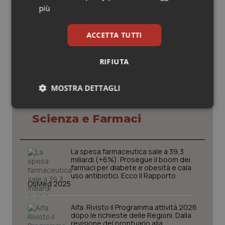
più
19 Aprile 2021
© Riproduzione riservata
ACCETTA TUTTI
RIFIUTA
MOSTRA DETTAGLI
Potrebbe interessarti in
Necessari
Statistici
Marketing
Scienza e Farmaci
La spesa farmaceutica sale a 39,3
miliardi (+6%). Prosegue il boom dei
farmaci per diabete e obesità e cala
uso antibiotici. Ecco il Rapporto
Necessari
Statistici
Marketing
OsMed 2025
I cookie necessari contribuiscono a rendere fruibile il
Aifa. Rivisto il Programma attività 2026
sito web abilitandone funzionalità di base quali la
dopo le richieste delle Regioni. Dalla
navigazione sulle pagine e l'accesso alle aree
revisione del prontuario alla
protette del sito. Il sito web non è in grado di