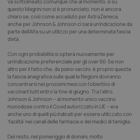
Valle D’Aosta
Oncodermatologia
Va sottolineato comunque che al momento, e su
questo Magrini non si è pronunciato, non è ancora
chiaro se, così come accaduto per AstraZeneca,
Veneto
Oncoematologia
anche per Johnson & Johnson ci sarà un’indicazione da
parte dell’Aifa su un utilizzo per una determinata fascia
Oncologia & Nutrizione
d’età.
Psoriasi & pelle
Con ogni probabilità si opterà nuovamente per
un’indicazione preferenziale per gli over 60. Se non
Quotidiano Cardiologia
altro per il fatto che, da piano vaccini, è proprio questa
la fascia anagrafica sulle quali le Regioni dovranno
Quotidiano Chirurgia
concentrarsi nei prossimi mesi con l’obiettivo di
vaccinarli tutti entro la fine di giugno. Tra l’altro,
Quotidiano Oncologia
Johnson & Johnson – al momento unico vaccino
monodose contro il Covid autorizzato in UE – era
anche uno di quelli più indicati per essere utilizzato con
Quotidiano Pediatria
‘facilità’ nei canali delle farmacie e dei medici di famiglia.
Rene & patologie urogenitali
Del resto, nel pomeriggio di domani, molto