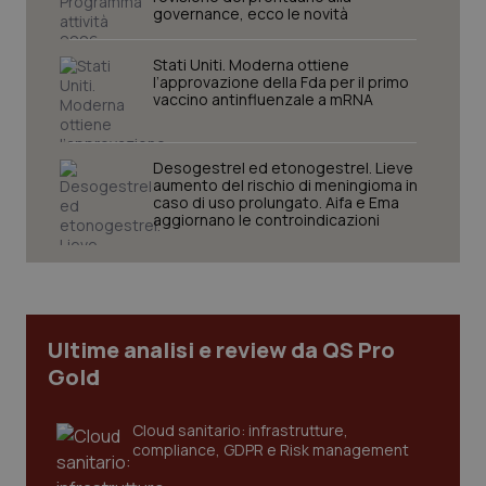
governance, ecco le novità
funzionare correttamente senza questi cookie.
Nome
Fornitore
/
Dominio
Scaden
Stati Uniti. Moderna ottiene
VISITOR_PRIVACY_METADATA
5 mesi
YouTube
l’approvazione della Fda per il primo
settim
.youtube.com
vaccino antinfluenzale a mRNA
Desogestrel ed etonogestrel. Lieve
aumento del rischio di meningioma in
caso di uso prolungato. Aifa e Ema
aggiornano le controindicazioni
Ultime analisi e review da QS Pro
Gold
CookieScriptConsent
5 mesi
CookieScript
Cloud sanitario: infrastrutture,
settim
www.quotidianosanita.it
compliance, GDPR e Risk management