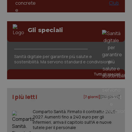
tracking-sites-ironfish-
www.quotidianosanita.it
4
session-id
settim
Gli speciali
2 gior
_ga
1 anno
Google LLC
Sanità digitale per garantire più salute e
mes
.quotidianosanita.it
sostenibilità. Ma servono standard e condivisione
Tutti gli speciali
I più letti
[7 giorni]
[30 giorni]
Comparto Sanità. Firmato il contratto 2025-
2027. Aumenti fino a 240 euro per gli
infermieri, arriva il capitolo sull'IA e nuove
tutele per il personale