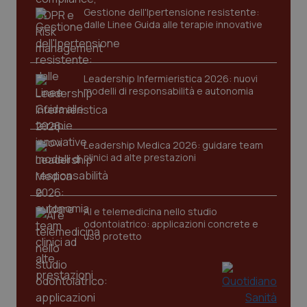
Gestione dell'Ipertensione resistente:
dalle Linee Guida alle terapie innovative
Leadership Infermieristica 2026: nuovi
modelli di responsabilità e autonomia
CookieScriptConsent
5 mesi
CookieScript
settim
www.quotidianosanita.it
Leadership Medica 2026: guidare team
clinici ad alte prestazioni
AI e telemedicina nello studio
odontoiatrico: applicazioni concrete e
uso protetto
tracking-sites-ironfish-
www.quotidianosanita.it
4
tracking-enable
settim
2 gior