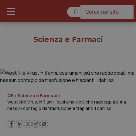
Giovedì 6 Agosto 2026
Scienza e Farmaci
Scienza e Farmaci
Cronache
QS
»
Scienza e Farmaci
»
West Nile Virus. In 3 anni, casi umani più che raddoppiati, ma
Governo e Parlamento
nessun contagio da trasfusione e trapianti. I dati Iss
Regioni e Asl
Lavoro e Professioni