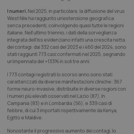
Piemonte
HIV
I numeri.
Nel 2025, in particolare, la diffusione del virus
West Nile ha raggiunto un’estensione geografica
senza precedenti, coinvolgendo quasi tutte le regioni
Provincia Autonoma di Bolzano
Infezioni & Febbre
italiane. Nell’ultimo triennio, i dati della sorveglianza
integrata dell’Iss evidenziano infatti una crescita netta
Provincia Autonoma di Trento
Ipertensione & Scompenso
dei contagi: dai 332 casi del 2023 e i 460 del 2024, sono
stati raggiunti 773 casi confermati nel 2025, segnando
Puglia
Malattie rare
un’impennata del +133% in soli tre anni.
Sardegna
Malattia di Crohn & Rettocolite Ulcerosa
I 773 contagi registrati lo scorso anno sono stati
caratterizzati da diverse manifestazioni cliniche: 367
Sicilia
Neuroscienze & patologie neurodegenerative
forme neuro-invasive, distribuite in diverse regioni con
i numeri più elevati osservati nel Lazio (87), in
Campania (83) e in Lombardia (56), e 339 casi di
Toscana
Obesità
febbre, di cui 3 importati rispettivamente da Kenya,
Egitto e Maldive.
Umbria
Oftalmologia
Nonostante il progressivo aumento dei contagi, lo