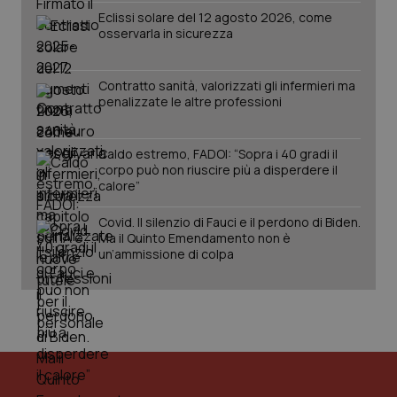
Eclissi solare del 12 agosto 2026, come
osservarla in sicurezza
Contratto sanità, valorizzati gli infermieri ma
penalizzate le altre professioni
Caldo estremo, FADOI: “Sopra i 40 gradi il
corpo può non riuscire più a disperdere il
calore”
PHPSESSID
Sessio
PHP.net
Covid. Il silenzio di Fauci e il perdono di Biden.
www.quotidianosanita.it
Ma il Quinto Emendamento non è
un’ammissione di colpa