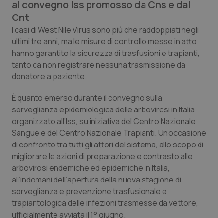
al convegno Iss promosso da Cns e dal
Calabria
Asma & BPCO
Cnt
I casi di West Nile Virus sono più che raddoppiati negli
Campania
Car-T
ultimi tre anni, ma le misure di controllo messe in atto
hanno garantito la sicurezza di trasfusioni e trapianti,
Emilia-Romagna
Colesterolo & coronaropatie
tanto da non registrare nessuna trasmissione da
donatore a paziente.
Friuli Venezia Giulia
Dermatite Atopica
È quanto emerso durante il convegno sulla
Lazio
Diabete & glucometri
sorveglianza epidemiologica delle arbovirosi in Italia
organizzato all’Iss, su iniziativa del Centro Nazionale
Sangue e del Centro Nazionale Trapianti. Un’occasione
Liguria
Disturbi dell’umore
di confronto tra tutti gli attori del sistema, allo scopo di
migliorare le azioni di preparazione e contrasto alle
Lombardia
Dolore
arbovirosi endemiche ed epidemiche in Italia,
all’indomani dell’apertura della nuova stagione di
Marche
Donna & Salute
sorveglianza e prevenzione trasfusionale e
trapiantologica delle infezioni trasmesse da vettore,
Molise
Epatiti
ufficialmente avviata il 1° giugno.