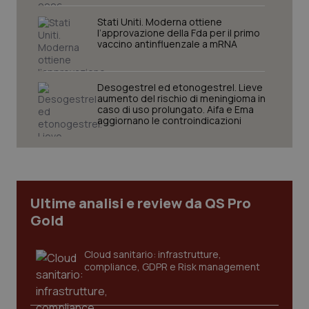
Stati Uniti. Moderna ottiene
l’approvazione della Fda per il primo
vaccino antinfluenzale a mRNA
Necessari
Statistici
Marketing
Desogestrel ed etonogestrel. Lieve
aumento del rischio di meningioma in
caso di uso prolungato. Aifa e Ema
I cookie necessari contribuiscono a rendere fruibile il
aggiornano le controindicazioni
sito web abilitandone funzionalità di base quali la
navigazione sulle pagine e l'accesso alle aree
protette del sito. Il sito web non è in grado di
funzionare correttamente senza questi cookie.
Nome
Fornitore
/
Dominio
Scaden
VISITOR_PRIVACY_METADATA
5 mesi
YouTube
Ultime analisi e review da QS Pro
settim
.youtube.com
Gold
Cloud sanitario: infrastrutture,
compliance, GDPR e Risk management