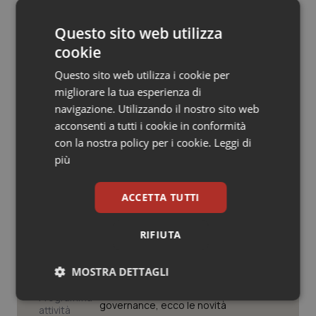
© Riproduzione riservata
Salute orale & impianti
Questo sito web utilizza
cookie
Sangue & coagulazione
Questo sito web utilizza i cookie per
Tiroide
migliorare la tua esperienza di
navigazione. Utilizzando il nostro sito web
Potrebbe interessarti in
Tumore al seno
acconsenti a tutti i cookie in conformità
con la nostra policy per i cookie.
Leggi di
Scienza e Farmaci
più
Tumore ovarico
La spesa farmaceutica sale a 39,3
ACCETTA TUTTI
Tumori del Polmone & Testa Collo
miliardi (+6%). Prosegue il boom dei
farmaci per diabete e obesità e cala
uso antibiotici. Ecco il Rapporto
RIFIUTA
Tumori gastrointestinali
OsMed 2025
MOSTRA DETTAGLI
Ulcera & Reflusso
Aifa. Rivisto il Programma attività 2026
dopo le richieste delle Regioni. Dalla
revisione del prontuario alla
Necessari
Statistici
Marketing
governance, ecco le novità
Vaccini