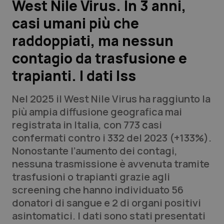
West Nile Virus. In 3 anni,
casi umani più che
Scienza e Farmaci
raddoppiati, ma nessun
Studi e Analisi
contagio da trasfusione e
trapianti. I dati Iss
Lettere al direttore
Nel 2025 il West Nile Virus ha raggiunto la
Edizioni Regionali
più ampia diffusione geografica mai
registrata in Italia, con 773 casi
QS Pro
confermati contro i 332 del 2023 (+133%).
Nonostante l’aumento dei contagi,
Professionisti Sanitari.AI
nessuna trasmissione è avvenuta tramite
trasfusioni o trapianti grazie agli
Abruzzo
QS Pro Gold
screening che hanno individuato 56
donatori di sangue e 2 di organi positivi
QS Club
Newsletter
Basilicata
Artrite & artrosi
asintomatici. I dati sono stati presentati