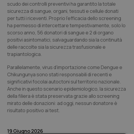
Valle D’Aosta
Oncodermatologia
scudo dei controlli preventivi ha garantito la totale
sicurezza di sangue, organi, tessuti e cellule donati
Veneto
Oncoematologia
per tutti i riceventi. Proprio l’efficacia dello screening
ha permesso di intercettare tempestivamente, solo lo
Oncologia & Nutrizione
scorso anno, 56 donatori di sangue e 2 di organo
positivi asintomatici, salvaguardando sia la continuità
delle raccolte sia la sicurezza trasfusionale e
Psoriasi & pelle
trapiantologica.
Quotidiano Cardiologia
Parallelamente, virus d’importazione come Dengue e
Chikungunya sono stati responsabili di recenti e
Quotidiano Chirurgia
significativi focolai autoctoni sul territorio nazionale.
Anche in questo scenario epidemiologico, la sicurezza
Quotidiano Oncologia
della filiera è stata preservata grazie allo screening
mirato delle donazioni: ad oggi, nessun donatore è
Quotidiano Pediatria
risultato positivo ai test.
Rene & patologie urogenitali
19 Giugno 2026