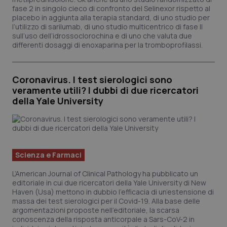
fase 2 in singolo cieco di confronto del Selinexor rispetto al
tracking-sites-ironfish-
www.quotidianosanita.it
4
placebo in aggiunta alla terapia standard, di uno studio per
tracking-enable
settim
2 gior
l’utilizzo di sarilumab, di uno studio multicentrico di fase II
sull’uso dell’idrossoclorochina e di uno che valuta due
differenti dosaggi di enoxaparina per la tromboprofilassi.
tracking-sites-ironfish-
www.quotidianosanita.it
4
session-id
settim
Coronavirus. I test sierologici sono
2 gior
veramente utili? I dubbi di due ricercatori
della Yale University
_ga
1 ann
Google LLC
mes
.quotidianosanita.it
Scienza e Farmaci
L’American Journal of Clinical Pathology ha pubblicato un
editoriale in cui due ricercatori della Yale University di New
Haven (Usa) mettono in dubbio l’efficacia di un’estensione di
massa dei test sierologici per il Covid-19. Alla base delle
argomentazioni proposte nell’editoriale, la scarsa
conoscenza della risposta anticorpale a Sars-CoV-2 in