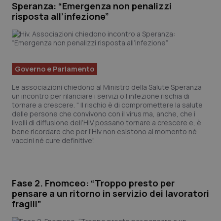
Speranza: “Emergenza non penalizzi
mese
cookie
VISITOR_INFO1_LIVE
5 mesi 4
Qu
Google LLC
viene
settimane
im
.youtube.com
risposta all’infezione”
utilizzato
Yo
da Googl
ten
Analytics
pre
per
del
mantener
vid
lo stato
inc
della
pu
sessione.
det
Governo e Parlamento
vis
we
Le associazioni chiedono al Ministro della Salute Speranza
uti
nuo
un incontro per rilanciare i servizi o l’infezione rischia di
ver
tornare a crescere. " Il rischio è di compromettere la salute
del
delle persone che convivono con il virus ma, anche, che i
Yo
livelli di diffusione dell’HIV possano tornare a crescere e, è
__Secure-YNID
.youtube.com
5 mesi 4
Qu
bene ricordare che per l’Hiv non esistono al momento né
settimane
im
vaccini né cure definitive".
Yo
ten
pre
del
vid
inc
Fase 2. Fnomceo: “Troppo presto per
pu
pensare a un ritorno in servizio dei lavoratori
det
vis
fragili”
we
uti
nuo