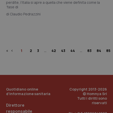
perdite, l’Italia si apre a quella che viene definita come la
‘fase di
Claudio Pedrazzini
«
‹
…
…
1
2
3
42
43
44
83
84
85
Quotidiano online
Copyright 2013-2026
d'informazione sanitaria
© Homnya Srl
Tutti i diritti sono
riservati
Direttore
responsabile