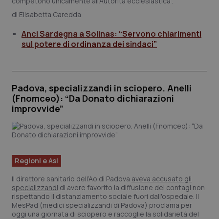
competono unicamente all’Autorità ecclesiastica”.
Elisabetta Caredda
Anci Sardegna a Solinas: “Servono chiarimenti
sul potere di ordinanza dei sindaci”
Padova, specializzandi in sciopero. Anelli
(Fnomceo): “Da Donato dichiarazioni
improvvide”
Regioni e Asl
Il direttore sanitario dell’Ao di Padova
aveva accusato gli
specializzandi
di avere favorito la diffusione dei contagi non
rispettando il distanziamento sociale fuori dall'ospedale. Il
MesPad (medici specializzandi di Padova) proclama per
oggi una giornata di sciopero e raccoglie la solidarietà del