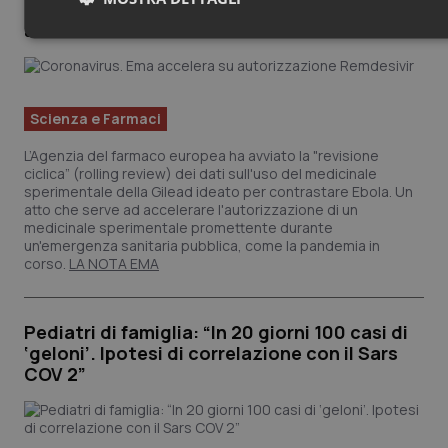
Coronavirus. Ema accelera su
autorizzazione Remdesivir
Necessari
Statistici
Marketing
Scienza e Farmaci
L’Agenzia del farmaco europea ha avviato la "revisione
ciclica” (rolling review) dei dati sull'uso del medicinale
Necessari
Statistici
Marketing
sperimentale della Gilead ideato per contrastare Ebola. Un
atto che serve ad accelerare l'autorizzazione di un
I cookie necessari contribuiscono a rendere fruibile il sito
medicinale sperimentale promettente durante
web abilitandone funzionalità di base quali la navigazione
un'emergenza sanitaria pubblica, come la pandemia in
sulle pagine e l'accesso alle aree protette del sito. Il sito
corso.
LA NOTA EMA
web non è in grado di funzionare correttamente senza
questi cookie.
Nome
Fornitore
/
Dominio
Scade
Pediatri di famiglia: “In 20 giorni 100 casi di
VISITOR_PRIVACY_METADATA
5 mesi
YouTube
‘geloni’. Ipotesi di correlazione con il Sars
settim
.youtube.com
COV 2”