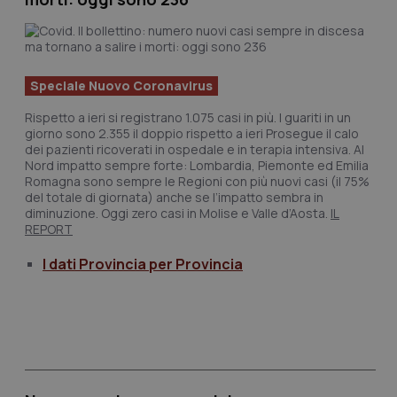
Calabria
Asma & BPCO
Campania
Car-T
Speciale Nuovo Coronavirus
Emilia-Romagna
Colesterolo & coronaropatie
Rispetto a ieri si registrano 1.075 casi in più. I guariti in un
giorno sono 2.355 il doppio rispetto a ieri Prosegue il calo
dei pazienti ricoverati in ospedale e in terapia intensiva. Al
Friuli Venezia Giulia
Dermatite Atopica
Nord impatto sempre forte: Lombardia, Piemonte ed Emilia
Romagna sono sempre le Regioni con più nuovi casi (il 75%
Lazio
Diabete & glucometri
del totale di giornata) anche se l’impatto sembra in
diminuzione. Oggi zero casi in Molise e Valle d’Aosta.
IL
REPORT
Liguria
Disturbi dell’umore
I dati Provincia per Provincia
Lombardia
Dolore
Marche
Donna & Salute
Molise
Epatiti