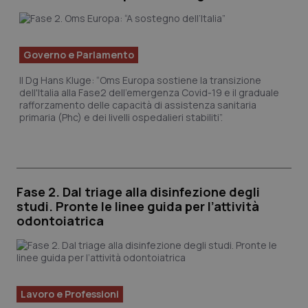
Valle D’Aosta
Oncodermatologia
Veneto
Oncoematologia
Governo e Parlamento
Oncologia & Nutrizione
Il Dg Hans Kluge: “Oms Europa sostiene la transizione
dell'Italia alla Fase2 dell'emergenza Covid-19 e il graduale
rafforzamento delle capacità di assistenza sanitaria
Psoriasi & pelle
primaria (Phc) e dei livelli ospedalieri stabiliti”.
Quotidiano Cardiologia
Quotidiano Chirurgia
Fase 2. Dal triage alla disinfezione degli
studi. Pronte le linee guida per l’attività
Quotidiano Oncologia
odontoiatrica
Quotidiano Pediatria
Rene & patologie urogenitali
Lavoro e Professioni