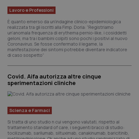
Lavoro e Professioni
È quanto emerso da un’indagine clinico-epidemiologica
realizzata tra gli iscritti alla Fimp. Doria: “Registriamo
un’anomala frequenza di erythema pernio-like, i cosiddetti
geloni, ma tra i bambini colpiti sono pochi i positivi al nuovo
Coronavirus. Se fosse confermato il legame, la
manifestazione dei sintomi potrebbe diventare indicatore
di caso sospetto”
CookieScriptConsent
5 mesi
CookieScript
settim
www.quotidianosanita.it
Covid. Aifa autorizza altre cinque
sperimentazioni cliniche
Scienza e Farmaci
Si tratta di uno studio n cui vengono valutati, rispetto al
trattamento standard of care, i seguenti bracci di studio:
tocilizumab, sarilumab, siltuximab, canakinumab, baricitinib,
metilprednisolone. Ok anche ad uno studio randomizzato di