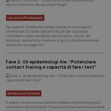
ver
del
Yo
YSC
Sessione
Qu
Google LLC
Lavoro e Professioni
im
.youtube.com
Yo
Per questo l’Ordine dei medici chiede di “prorogare il
ten
vis
termine del 30 aprile dell’articolo 26 del Cura Italia.
vid
Confidiamo nella sensibilità del Governo, che ha, ad
esempio, aumentato il numero di giorni di astensione dal
__Secure-
.youtube.com
5 mesi 4
Qu
lavoro per la Legge 104”.
ROLLOUT_TOKEN
settimane
im
Yo
ges
del
e d
Fase 2. Gli epidemiologi Aie: “Potenziare
per
del
contact tracing e capacità di fare i test”
ut
tracking-sites-
www.quotidianosanita.it
4
Qu
ironfish-tracking-
settimane
im
named-enable
2 giorni
dal
per
sis
Scienza e Farmaci
sol
ute
ide
È quanto rimarca l’Associazione Italiana di Epidemiologia in
Wel
una lettera alle Istituzioni. Proposta anche l’estensione delle