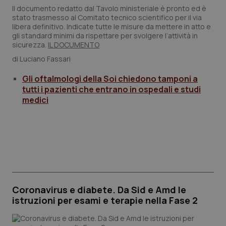
Il documento redatto dal Tavolo ministeriale è pronto ed è
Salute orale & impianti
stato trasmesso al Comitato tecnico scientifico per il via
libera definitivo. Indicate tutte le misure da mettere in atto e
gli standard minimi da rispettare per svolgere l’attività in
Sangue & coagulazione
sicurezza.
IL DOCUMENTO
Luciano Fassari
Tiroide
Gli oftalmologi della Soi chiedono tamponi a
tutti i pazienti che entrano in ospedali e studi
Tumore al seno
medici
Tumore ovarico
Tumori del Polmone & Testa Collo
Tumori gastrointestinali
Coronavirus e diabete. Da Sid e Amd le
Ulcera & Reflusso
istruzioni per esami e terapie nella Fase 2
Vaccini