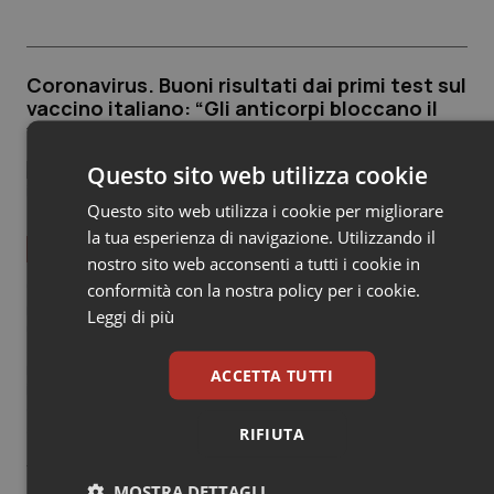
Coronavirus. Buoni risultati dai primi test sul
vaccino italiano: “Gli anticorpi bloccano il
virus”
Questo sito web utilizza cookie
Questo sito web utilizza i cookie per migliorare
la tua esperienza di navigazione. Utilizzando il
Scienza e Farmaci
nostro sito web acconsenti a tutti i cookie in
conformità con la nostra policy per i cookie.
"Per la prima volta al mondo un candidato vaccino contro il
nuovo coronavirus ha neutralizzato il virus nelle cellule
Leggi di più
umane". A spiegarlo all'
Ansa
è stato Luigi Aurisicchio,
amministratore delegato della Takis di Pomezia che ha
messo a punto il vaccino. "I risultati ottenuti ad oggi sono
ACCETTA TUTTI
incoraggianti e ben oltre le aspettative. Il prossimo passo è
capire quanto tempo dura la risposta immunitaria". I test
sull'uomo sono previsti comunque dopo l'estate.
RIFIUTA
MOSTRA DETTAGLI