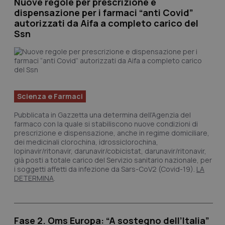
Nuove regole per prescrizione e
dispensazione per i farmaci “anti Covid”
Piemonte
HIV
autorizzati da Aifa a completo carico del
Ssn
Provincia Autonoma di Bolzano
Infezioni & Febbre
Provincia Autonoma di Trento
Ipertensione & Scompenso
Puglia
Malattie rare
Scienza e Farmaci
Pubblicata in Gazzetta una determina dell'Agenzia del
Sardegna
Malattia di Crohn & Rettocolite Ulcerosa
farmaco con la quale si stabiliscono nuove condizioni di
prescrizione e dispensazione, anche in regime domiciliare,
dei medicinali clorochina, idrossiclorochina,
Sicilia
Neuroscienze & patologie neurodegenerative
lopinavir/ritonavir, darunavir/cobicistat, darunavir/ritonavir,
già posti a totale carico del Servizio sanitario nazionale, per
i soggetti affetti da infezione da Sars-CoV2 (Covid-19).
LA
Toscana
Obesità
DETERMINA
.
Umbria
Oftalmologia
Fase 2. Oms Europa: “A sostegno dell’Italia”