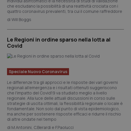
individui asintomatici e la necessità di studi di validazione
che escludano la possibilità di una reattività crociata con i
quattro coronavirus prevalenti, tra cui il comune raffreddore
Will Boggs
Le Regioni in ordine sparso nella lotta al
Covid
Speciale Nuovo Coronavirus
Le differenze tra gli approcci e le risposte dei vari governi
regionali all’emergenza e i risultati ottenuti suggeriscono
PHPSESSID
Sessi
PHP.net
che l'impatto del Covid19 va studiato meglio a livello
www.quotidianosanita.it
regionale. Alla luce delle attuali discussioni in corso sulle
strategie di uscita ottimali, la flessibilità regionale o locale è
fondamentale. Non solo dal punto di vista epidemiologico,
ma anche per sostenere risposte efficaci e ridurre il rischio
di altre ondate nel tempo
M.Antonini, C.Berardi e F.Paolucci