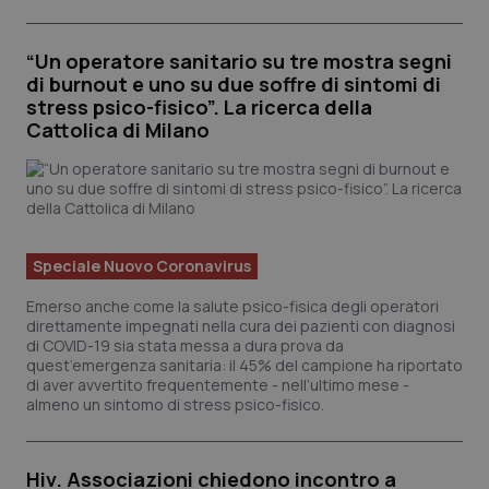
“Un operatore sanitario su tre mostra segni
di burnout e uno su due soffre di sintomi di
stress psico-fisico”. La ricerca della
Cattolica di Milano
_ga_KM60CM4NPH
.quotidianosanita.it
1 ann
mes
Speciale Nuovo Coronavirus
Emerso anche come la salute psico-fisica degli operatori
direttamente impegnati nella cura dei pazienti con diagnosi
di COVID-19 sia stata messa a dura prova da
quest’emergenza sanitaria: il 45% del campione ha riportato
di aver avvertito frequentemente - nell’ultimo mese -
almeno un sintomo di stress psico-fisico.
Fornitore
/
Nome
Scadenza
Descrizio
Dominio
Nome
Fornitore
/
Dominio
Scadenza
Des
Hiv. Associazioni chiedono incontro a
_ga_0VMQEQKQ1N
.quotidianosanita.it
1 anno 1
Questo