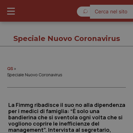
Domenica 9 Agosto 202
Speciale Nuovo Coronavirus
Speciale Nuovo Coronavirus
QS
»
Speciale Nuovo Coronavirus
Cronache
Governo e Parlamento
La Fimmg ribadisce il suo no alla dipendenza
per i medici di famiglia: “È solo una
Regioni e Asl
bandierina che si sventola ogni volta che si
vogliono coprire le inefficienze del
management”. Intervista al segretario,
Lavoro e Professioni