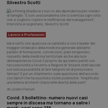
Silvestro Scotti
Scienza e Farmaci
Studi e Analisi
Lavoro e Professioni
Lettere al direttore
Ma è certo che qualcosa va cambiato e con il leader del
maggior sindacato della medicina generale abbiamo
Edizioni Regionali
parlato di formazione, convenzioni, piani terapeutici,
riassetto della medicina territoriale anche alla luce
dell'esperienza Covid. E proprio da qui siamo partiti con
QS Pro
l'accusa rivolta a Governo e Regioni di "essere stati lasciati
soli senza possibilità di fare tamponi né di prescrivere
Professionisti Sanitari.AI
farmaci". E poi un chiarimento sulla questione dell'accordo
con Sanofi che ha suscitato molte polemiche: “Amplificata
una lettera di intenti chiara nelle libertà delle parti”
Abruzzo
QS Pro Gold
Luciano Fassari
QS Club
Newsletter
Covid. Il bollettino: numero nuovi casi
Basilicata
Artrite & artrosi
sempre in discesa ma tornano a salire i
morti: oggi sono 236