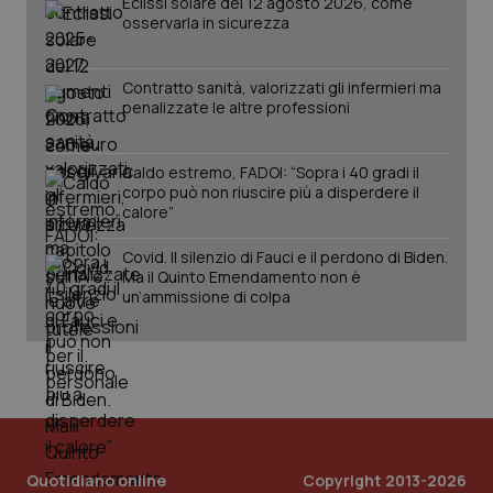
Eclissi solare del 12 agosto 2026, come
osservarla in sicurezza
Contratto sanità, valorizzati gli infermieri ma
penalizzate le altre professioni
Fornitore
/
Nome
Scadenza
Descrizion
Dominio
Nome
Fornitore
/
Dominio
Scadenza
Des
Caldo estremo, FADOI: “Sopra i 40 gradi il
_ga_0VMQEQKQ1N
.quotidianosanita.it
1 anno 1
Questo
corpo può non riuscire più a disperdere il
mese
cookie
VISITOR_INFO1_LIVE
5 mesi 4
Que
Google LLC
calore”
viene
settimane
imp
.youtube.com
utilizzato
You
da Google
ten
Covid. Il silenzio di Fauci e il perdono di Biden.
Analytics
pre
per
Ma il Quinto Emendamento non è
del
mantener
vid
un’ammissione di colpa
lo stato
inco
della
può
sessione.
det
vis
web
uti
nuo
ver
dell
You
__Secure-YNID
.youtube.com
5 mesi 4
Que
Quotidiano online
Copyright 2013-2026
settimane
imp