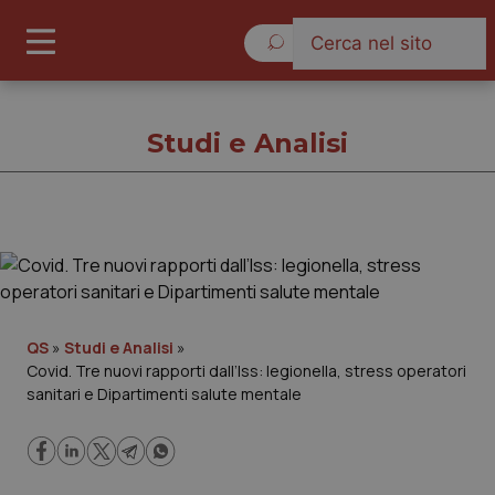
Venerdì 7 Agosto 2026
Studi e Analisi
Studi e Analisi
Cronache
QS
»
Studi e Analisi
»
Covid. Tre nuovi rapporti dall’Iss: legionella, stress operatori
Governo e Parlamento
sanitari e Dipartimenti salute mentale
Regioni e Asl
Lavoro e Professioni