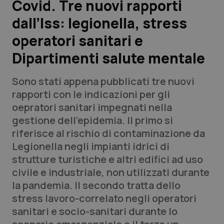
Covid. Tre nuovi rapporti
dall’Iss: legionella, stress
Scienza e Farmaci
operatori sanitari e
Studi e Analisi
Dipartimenti salute mentale
Lettere al direttore
Sono stati appena pubblicati tre nuovi
rapporti con le indicazioni per gli
Edizioni Regionali
oepratori sanitari impegnati nella
gestione dell'epidemia. Il primo si
QS Pro
riferisce al rischio di contaminazione da
Legionella negli impianti idrici di
Professionisti Sanitari.AI
strutture turistiche e altri edifici ad uso
civile e industriale, non utilizzati durante
Abruzzo
QS Pro Gold
la pandemia. Il secondo tratta dello
stress lavoro-correlato negli operatori
QS Club
Newsletter
Basilicata
Artrite & artrosi
sanitari e socio-sanitari durante lo