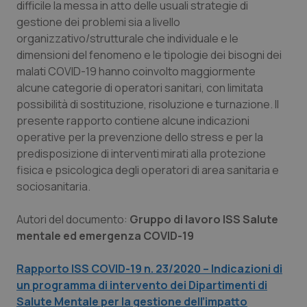
difficile la messa in atto delle usuali strategie di
Salute orale & impianti
gestione dei problemi sia a livello
organizzativo/strutturale che individuale e le
Sangue & coagulazione
dimensioni del fenomeno e le tipologie dei bisogni dei
malati COVID-19 hanno coinvolto maggiormente
Tiroide
alcune categorie di operatori sanitari, con limitata
possibilità di sostituzione, risoluzione e turnazione. Il
presente rapporto contiene alcune indicazioni
Tumore al seno
operative per la prevenzione dello stress e per la
predisposizione di interventi mirati alla protezione
Tumore ovarico
fisica e psicologica degli operatori di area sanitaria e
sociosanitaria.
Tumori del Polmone & Testa Collo
Autori del documento:
Gruppo di lavoro ISS Salute
Tumori gastrointestinali
mentale ed emergenza COVID-19
Ulcera & Reflusso
Rapporto ISS COVID-19 n. 23/2020 – Indicazioni di
un programma di intervento dei Dipartimenti di
Vaccini
Salute Mentale per la gestione dell’impatto