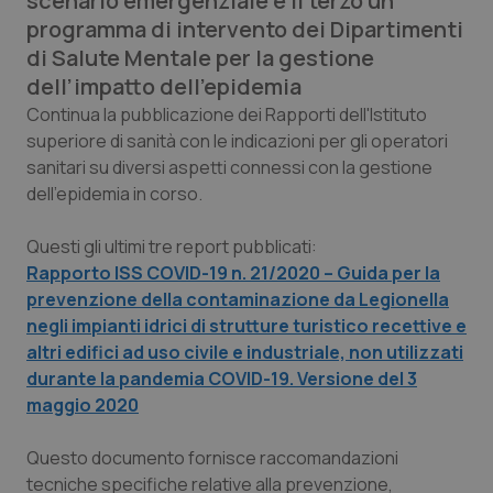
scenario emergenziale e il terzo un
Calabria
Asma & BPCO
programma di intervento dei Dipartimenti
di Salute Mentale per la gestione
Campania
Car-T
dell’impatto dell’epidemia
Continua la pubblicazione dei Rapporti dell'Istituto
Emilia-Romagna
Colesterolo & coronaropatie
superiore di sanità con le indicazioni per gli operatori
sanitari su diversi aspetti connessi con la gestione
Friuli Venezia Giulia
Dermatite Atopica
dell'epidemia in corso.
Lazio
Diabete & glucometri
Questi gli ultimi tre report pubblicati:
Rapporto ISS COVID-19 n. 21/2020 – Guida per la
prevenzione della contaminazione da Legionella
Liguria
Disturbi dell’umore
negli impianti idrici di strutture turistico recettive e
altri edifici ad uso civile e industriale, non utilizzati
Lombardia
Dolore
durante la pandemia COVID-19. Versione del 3
maggio 2020
Marche
Donna & Salute
Questo documento fornisce raccomandazioni
Molise
Epatiti
tecniche specifiche relative alla prevenzione,