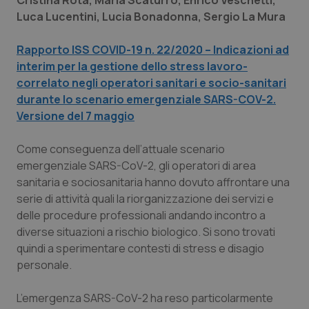
Cristina Rota, Maria Scaturro, Enrico Veschetti,
Valle D’Aosta
Oncodermatologia
Luca Lucentini, Lucia Bonadonna, Sergio La Mura
Veneto
Oncoematologia
Rapporto ISS COVID-19 n. 22/2020 – Indicazioni ad
interim per la gestione dello stress lavoro-
Oncologia & Nutrizione
correlato negli operatori sanitari e socio-sanitari
durante lo scenario emergenziale SARS-COV-2.
Psoriasi & pelle
Versione del 7 maggio
Quotidiano Cardiologia
Come conseguenza dell’attuale scenario
emergenziale SARS-CoV-2, gli operatori di area
Quotidiano Chirurgia
sanitaria e sociosanitaria hanno dovuto affrontare una
serie di attività quali la riorganizzazione dei servizi e
delle procedure professionali andando incontro a
Quotidiano Oncologia
diverse situazioni a rischio biologico. Si sono trovati
quindi a sperimentare contesti di stress e disagio
Quotidiano Pediatria
personale.
Rene & patologie urogenitali
L’emergenza SARS-CoV-2 ha reso particolarmente