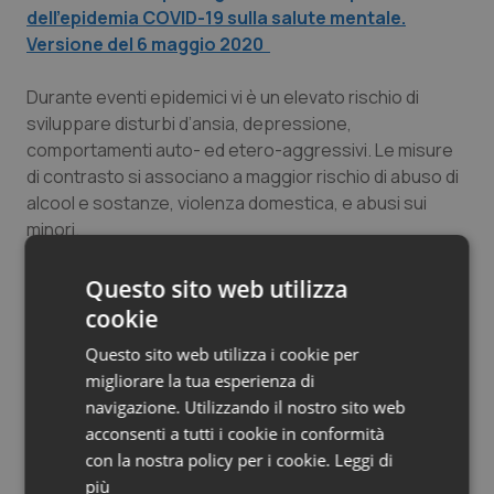
dell’epidemia COVID-19 sulla salute mentale.
Versione del 6 maggio 2020
Durante eventi epidemici vi è un elevato rischio di
sviluppare disturbi d’ansia, depressione,
comportamenti auto- ed etero-aggressivi. Le misure
di contrasto si associano a maggior rischio di abuso di
alcool e sostanze, violenza domestica, e abusi sui
minori.
Aumentano inoltre vari fattori di rischio psicosociale
Questo sito web utilizza
come stress economico, disoccupazione, lutto,
cookie
perdita del ruolo e del lavoro, rottura delle relazioni.
Questo sito web utilizza i cookie per
Viene qui proposto un programma strutturato,
migliorare la tua esperienza di
manualizzato, basato su interventi fondati su evidenze
navigazione. Utilizzando il nostro sito web
e su una metodologia di valutazione standardizzata
acconsenti a tutti i cookie in conformità
con strumenti integrabili nella routine clinica dei
con la nostra policy per i cookie.
Leggi di
Dipartimenti di Salute Mentale.
più