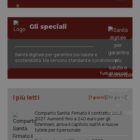
PHPSESSID
Sessio
PHP.net
www.quotidianosanita.it
Gli speciali
Sanità digitale per garantire più salute e
sostenibilità. Ma servono standard e condivisione
Tutti gli speciali
I più letti
[7 giorni]
[30 giorni]
Comparto Sanità. Firmato il contratto 2025-
_ga_KM60CM4NPH
.quotidianosanita.it
1 anno
2027. Aumenti fino a 240 euro per gli
mes
infermieri, arriva il capitolo sull'IA e nuove
tutele per il personale