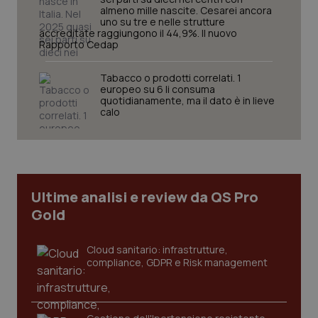
almeno mille nascite. Cesarei ancora
uno su tre e nelle strutture
accreditate raggiungono il 44,9%. Il nuovo
Rapporto Cedap
Tabacco o prodotti correlati. 1
europeo su 6 li consuma
quotidianamente, ma il dato è in lieve
calo
tracking-sites-ironfish-
www.quotidianosanita.it
4
tracking-enable
settim
2 gior
Ultime analisi e review da QS Pro
tracking-sites-ironfish-
www.quotidianosanita.it
4
Gold
session-id
settim
2 gior
Cloud sanitario: infrastrutture,
compliance, GDPR e Risk management
_ga
1 anno
Google LLC
mes
.quotidianosanita.it