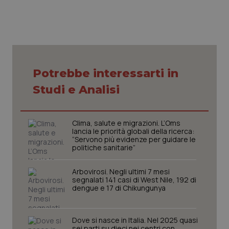
Nome
Fornitore
/
Dominio
Scaden
VISITOR_PRIVACY_METADATA
5 mesi
YouTube
settim
.youtube.com
Potrebbe interessarti in
Studi e Analisi
Clima, salute e migrazioni. L’Oms
lancia le priorità globali della ricerca:
“Servono più evidenze per guidare le
politiche sanitarie”
Arbovirosi. Negli ultimi 7 mesi
segnalati 141 casi di West Nile, 192 di
dengue e 17 di Chikungunya
CookieScriptConsent
5 mesi
CookieScript
settim
www.quotidianosanita.it
Dove si nasce in Italia. Nel 2025 quasi
sei parti su dieci nei centri con