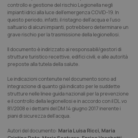
controllo e gestione del rischio Legionella negli
Piemonte
HIV
impianti idrici alla luce dell’emergenza COVID-19. In
questo periodo, infatti, il ristagno dell’acqua e l’uso
Provincia Autonoma di Bolzano
Infezioni & Febbre
saltuario di alcuni impianti, potrebbero determinare un
grave rischio per la trasmissione della legionellosi.
Provincia Autonoma di Trento
Ipertensione & Scompenso
Il documento è indirizzato ai responsabili/gestori di
strutture turistico recettive, edifici civili, e alle autorità
Puglia
Malattie rare
preposte alla tutela della salute.
Sardegna
Malattia di Crohn & Rettocolite Ulcerosa
Le indicazioni contenute nel documento sono ad
integrazione di quanto già indicato per le suddette
Sicilia
Neuroscienze & patologie neurodegenerative
strutture nelle linee guida nazionali per la prevenzione
e il controllo della legionellosi e in accordo con il DL.vo
Toscana
Obesità
81/2008 e i dettami del DM 14 giugno 2017 inerente i
piani di sicurezza dell’acqua.
Umbria
Oftalmologia
Autori del documento:
Maria Luisa Ricci, Maria