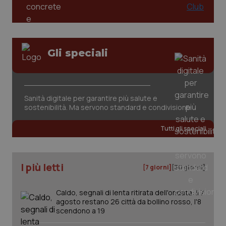
Gli speciali
Sanità digitale per garantire più salute e
sostenibilità. Ma servono standard e condivisione
PHPSESSID
Sessio
PHP.net
Tutti gli speciali
www.quotidianosanita.it
I più letti
[7 giorni]
[30 giorni]
Caldo, segnali di lenta ritirata dell'ondata: il 7
agosto restano 26 città da bollino rosso, l'8
scendono a 19