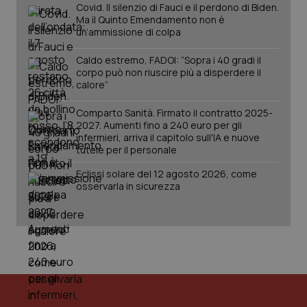
Covid. Il silenzio di Fauci e il perdono di Biden.
Ma il Quinto Emendamento non è
un’ammissione di colpa
Caldo estremo, FADOI: “Sopra i 40 gradi il
corpo può non riuscire più a disperdere il
calore”
_ga_KM60CM4NPH
.quotidianosanita.it
1 anno
Comparto Sanità. Firmato il contratto 2025-
mes
2027. Aumenti fino a 240 euro per gli
infermieri, arriva il capitolo sull'IA e nuove
tutele per il personale
Eclissi solare del 12 agosto 2026, come
osservarla in sicurezza
Fornitore
/
Nome
Scadenza
Descrizion
Dominio
Nome
Fornitore
/
Dominio
Scadenza
Des
_ga_0VMQEQKQ1N
.quotidianosanita.it
1 anno 1
Questo
mese
cookie
VISITOR_INFO1_LIVE
5 mesi 4
Que
Google LLC
viene
settimane
imp
.youtube.com
utilizzato
You