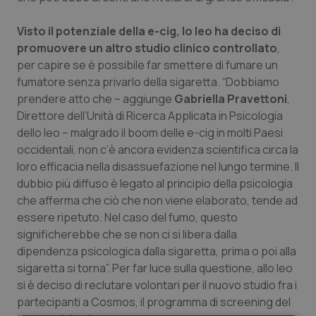
Salute orale & impianti
Visto il potenziale della e-cig, lo Ieo ha deciso di
promuovere un altro studio clinico controllato
,
Sangue & coagulazione
per capire se è possibile far smettere di fumare un
fumatore senza privarlo della sigaretta. “Dobbiamo
Tiroide
prendere atto che – aggiunge
Gabriella Pravettoni
,
Direttore dell’Unità di Ricerca Applicata in Psicologia
Tumore al seno
dello Ieo – malgrado il boom delle e-cig in molti Paesi
occidentali, non c’è ancora evidenza scientifica circa la
Tumore ovarico
loro efficacia nella disassuefazione nel lungo termine. Il
dubbio più diffuso è legato al principio della psicologia
Tumori del Polmone & Testa Collo
che afferma che ciò che non viene elaborato, tende ad
essere ripetuto. Nel caso del fumo, questo
significherebbe che se non ci si libera dalla
Tumori gastrointestinali
dipendenza psicologica dalla sigaretta, prima o poi alla
sigaretta si torna”. Per far luce sulla questione, allo Ieo
Ulcera & Reflusso
si è deciso di reclutare volontari per il nuovo studio fra i
partecipanti a Cosmos, il programma di screening del
Vaccini