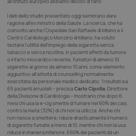
all’Istituto europeo abbiamo deciso di farlo”.
Piemonte
HIV
I dati dello studio presentato oggi sembrano dare
ragione all'ex ministro della Salute. La ricerca, che ha
Provincia Autonoma di Bolzano
Infezioni & Febbre
coinvolto anche l’Ospedale San Raffaele di Milano e il
Centro Cardiologico Monzino di Milano, ha voluto
Provincia Autonoma di Trento
Ipertensione & Scompenso
testare l’utilità dell’impiego della sigaretta senza
tabacco e senza nicotina, in pazienti affetti da tumore
Puglia
Malattie rare
o infarto miocardico recente, fumatori di almeno 10
sigarette al giorno da almeno 10 anni, come elemento
Sardegna
Malattia di Crohn & Rettocolite Ulcerosa
aggiuntivo all’attività di counselling normalmente
esercitata da personale medico dedicato. “I risultati sui
65 pazienti arruolati – precisa
Carlo Cipolla
, Direttore
Sicilia
Neuroscienze & patologie neurodegenerative
della Divisione di Cardiologia – mostrano che dopo 6
mesi chi usa la e-cig smette di fumare nel 60% dei casi,
Toscana
Obesità
contro la metà (32%) di chi non la utilizza. Anche chi
non riesce a smettere, riduce drasticamente il numero
Umbria
Oftalmologia
di sigarette fumate a meno di 10, mentre chi non la usa
riduce in maniera inferiore. Il 60% dei pazienti dà un