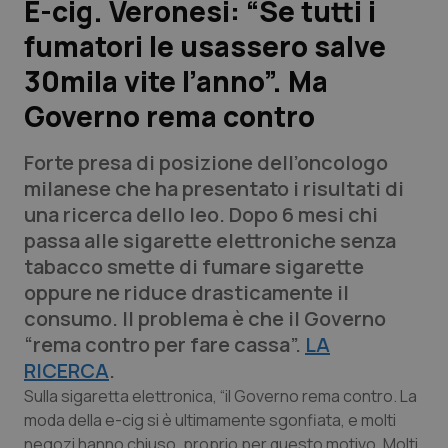
E-cig. Veronesi: “Se tutti i
fumatori le usassero salve
Scienza e Farmaci
30mila vite l’anno”. Ma
Studi e Analisi
Governo rema contro
Lettere al direttore
Forte presa di posizione dell’oncologo
milanese che ha presentato i risultati di
Edizioni Regionali
una ricerca dello Ieo. Dopo 6 mesi chi
passa alle sigarette elettroniche senza
QS Pro
tabacco smette di fumare sigarette
oppure ne riduce drasticamente il
Professionisti Sanitari.AI
consumo. Il problema è che il Governo
“rema contro per fare cassa”.
LA
Abruzzo
QS Pro Gold
RICERCA
.
Sulla sigaretta elettronica, “il Governo rema contro. La
QS Club
Newsletter
Basilicata
Artrite & artrosi
moda della e-cig si è ultimamente sgonfiata, e molti
negozi hanno chiuso, proprio per questo motivo. Molti