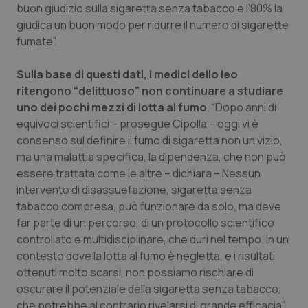
Valle D’Aosta
Oncodermatologia
buon giudizio sulla sigaretta senza tabacco e l’80% la
giudica un buon modo per ridurre il numero di sigarette
Veneto
Oncoematologia
fumate”.
Oncologia & Nutrizione
Sulla base di questi dati, i medici dello Ieo
ritengono “delittuoso” non continuare a studiare
uno dei pochi mezzi di lotta al fumo
. “Dopo anni di
Psoriasi & pelle
equivoci scientifici – prosegue Cipolla – oggi vi è
consenso sul definire il fumo di sigaretta non un vizio,
Quotidiano Cardiologia
ma una malattia specifica, la dipendenza, che non può
essere trattata come le altre – dichiara – Nessun
Quotidiano Chirurgia
intervento di disassuefazione, sigaretta senza
tabacco compresa, può funzionare da solo, ma deve
Quotidiano Oncologia
far parte di un percorso, di un protocollo scientifico
controllato e multidisciplinare, che duri nel tempo. In un
Quotidiano Pediatria
contesto dove la lotta al fumo è negletta, e i risultati
ottenuti molto scarsi, non possiamo rischiare di
Rene & patologie urogenitali
oscurare il potenziale della sigaretta senza tabacco,
che potrebbe al contrario rivelarsi di grande efficacia”.