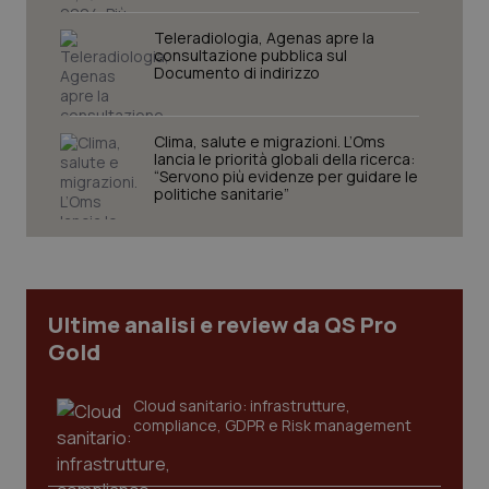
Teleradiologia, Agenas apre la
consultazione pubblica sul
Documento di indirizzo
Clima, salute e migrazioni. L’Oms
lancia le priorità globali della ricerca:
CookieScriptConsent
5 mesi
CookieScript
“Servono più evidenze per guidare le
settim
www.quotidianosanita.it
politiche sanitarie”
Ultime analisi e review da QS Pro
Gold
Cloud sanitario: infrastrutture,
compliance, GDPR e Risk management
tracking-sites-ironfish-
www.quotidianosanita.it
4
tracking-enable
settim
2 gior