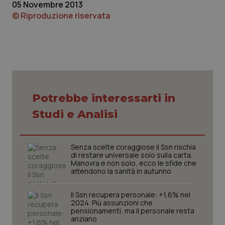
05 Novembre 2013
© Riproduzione riservata
Necessari
Statistici
Marketing
I cookie necessari contribuiscono a rendere fruibile il
sito web abilitandone funzionalità di base quali la
Potrebbe interessarti in
navigazione sulle pagine e l'accesso alle aree
protette del sito. Il sito web non è in grado di
Studi e Analisi
funzionare correttamente senza questi cookie.
Nome
Fornitore
/
Dominio
Scaden
VISITOR_PRIVACY_METADATA
5 mesi
YouTube
Senza scelte coraggiose il Ssn rischia
settim
.youtube.com
di restare universale solo sulla carta.
Manovra e non solo, ecco le sfide che
attendono la sanità in autunno
Il Ssn recupera personale: +1,6% nel
2024. Più assunzioni che
pensionamenti, ma il personale resta
anziano