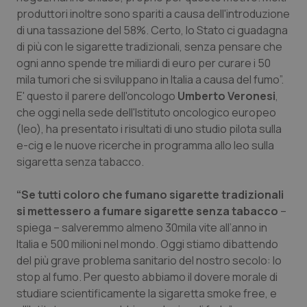
Calabria
Asma & BPCO
produttori inoltre sono spariti a causa dell'introduzione
di una tassazione del 58%. Certo, lo Stato ci guadagna
Campania
Car-T
di più con le sigarette tradizionali, senza pensare che
ogni anno spende tre miliardi di euro per curare i 50
mila tumori che si sviluppano in Italia a causa del fumo”.
Emilia-Romagna
Colesterolo & coronaropatie
E' questo il parere dell'oncologo
Umberto Veronesi
,
che oggi nella sede dell'Istituto oncologico europeo
Friuli Venezia Giulia
Dermatite Atopica
(Ieo), ha presentato i risultati di uno studio pilota sulla
e-cig e le nuove ricerche in programma allo Ieo sulla
Lazio
Diabete & glucometri
sigaretta senza tabacco.
Liguria
Disturbi dell’umore
“Se tutti coloro che fumano sigarette tradizionali
si mettessero a fumare sigarette senza tabacco
–
Lombardia
Dolore
spiega – salveremmo almeno 30mila vite all’anno in
Italia e 500 milioni nel mondo. Oggi stiamo dibattendo
Marche
Donna & Salute
del più grave problema sanitario del nostro secolo: lo
stop al fumo. Per questo abbiamo il dovere morale di
studiare scientificamente la sigaretta smoke free, e
Molise
Epatiti