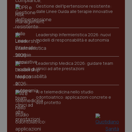
Gestione dell'Ipertensione resistente:
dalle Linee Guida alle terapie innovative
tracking-sites-ironfish-
www.quotidianosanita.it
4
session-id
settim
2 gior
Leadership Infermieristica 2026: nuovi
modelli di responsabilità e autonomia
_ga
1 anno
Google LLC
mes
.quotidianosanita.it
Leadership Medica 2026: guidare team
clinici ad alte prestazioni
AI e telemedicina nello studio
odontoiatrico: applicazioni concrete e
uso protetto