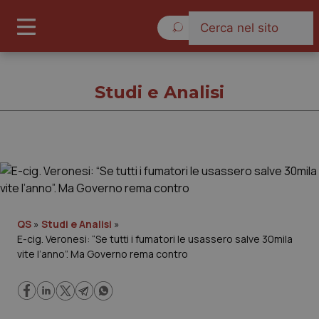
Venerdì 7 Agosto 2026
Studi e Analisi
Studi e Analisi
Cronache
QS
»
Studi e Analisi
»
E-cig. Veronesi: “Se tutti i fumatori le usassero salve 30mila
Governo e Parlamento
vite l’anno”. Ma Governo rema contro
Regioni e Asl
Lavoro e Professioni